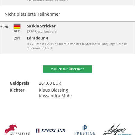
Nicht platzierte Teilnehmer
Saskia Stricker
ausg.
GER
ZRFV Riesenbeck e.V.
291
Edradour 4
H \ Z.Rpf \ B \ 2019 \ Emerald van het Ruytershof x Landjunge \ Z: \ B:
Stückemann,Frank
zurück zur Übersicht
Geldpreis
261,00 EUR
Richter
Klaus Blässing
Kassandra Mohr