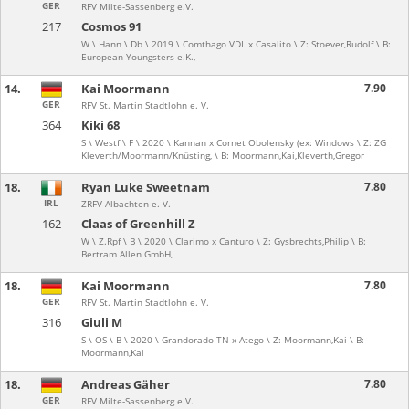
GER
RFV Milte-Sassenberg e.V.
217
Cosmos 91
W \ Hann \ Db \ 2019 \ Comthago VDL x Casalito \ Z: Stoever,Rudolf \ B:
European Youngsters e.K.,
14.
Kai Moormann
7.90
GER
RFV St. Martin Stadtlohn e. V.
364
Kiki 68
S \ Westf \ F \ 2020 \ Kannan x Cornet Obolensky (ex: Windows \ Z: ZG
Kleverth/Moormann/Knüsting, \ B: Moormann,Kai,Kleverth,Gregor
18.
Ryan Luke Sweetnam
7.80
IRL
ZRFV Albachten e. V.
162
Claas of Greenhill Z
W \ Z.Rpf \ B \ 2020 \ Clarimo x Canturo \ Z: Gysbrechts,Philip \ B:
Bertram Allen GmbH,
18.
Kai Moormann
7.80
GER
RFV St. Martin Stadtlohn e. V.
316
Giuli M
S \ OS \ B \ 2020 \ Grandorado TN x Atego \ Z: Moormann,Kai \ B:
Moormann,Kai
18.
Andreas Gäher
7.80
GER
RFV Milte-Sassenberg e.V.