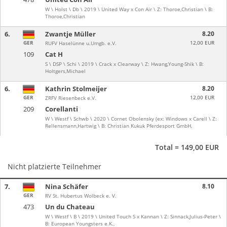
W \ Holst \ Db \ 2019 \ United Way x Con Air \ Z: Thoroe,Christian \ B:
Thoroe,Christian
6.
Zwantje Müller
8.20
GER
12,00 EUR
RUFV Haselünne u.Umgb. e.V.
109
Cat H
S \ DSP \ Schi \ 2019 \ Crack x Clearway \ Z: Hwang,Young-Shik \ B:
Holtgers,Michael
6.
Kathrin Stolmeijer
8.20
GER
12,00 EUR
ZRFV Riesenbeck e.V.
209
Corellanti
W \ Westf \ Schwb \ 2020 \ Cornet Obolensky (ex: Windows x Carell \ Z:
Rellensmann,Hartwig \ B: Christian Kukuk Pferdesport GmbH,
Total = 149,00 EUR
Nicht platzierte Teilnehmer
7.
Nina Schäfer
8.10
GER
RV St. Hubertus Wolbeck e. V.
473
Un du Chateau
W \ Westf \ B \ 2019 \ United Touch S x Kannan \ Z: Sinnack,Julius-Peter \
B: European Youngsters e.K.,