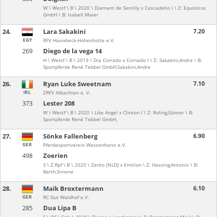
W \ Westf \ B \ 2020 \ Diamant de Semilly x Cascadello I \ Z: Equitorus
GmbH \ B: Isabell Maier
24.
Lara Sakakini
7.20
EGY
RFV Havixbeck-Hohenholte e.V.
269
Diego de la vega 14
H \ Westf \ B \ 2019 \ Dia Corrado x Cornado I \ Z: Sakakini,Andre \ B:
Sportpferde René Tebbel GmbH,Sakakini,Andre
26.
Ryan Luke Sweetnam
7.10
IRL
ZRFV Albachten e. V.
373
Lester 208
W \ Westf \ B \ 2020 \ Like Angel x Clinton I \ Z: Roling,Günter \ B:
Sportpferde René Tebbel GmbH,
27.
Sönke Fallenberg
6.90
GER
Pferdesportverein Wessenhorst e.V.
498
Zoerien
S \ Z.Rpf \ B \ 2020 \ Zento (NLD) x Emilion \ Z: Hassing,Antonio \ B:
Barth,Simone
28.
Maik Broxtermann
6.10
GER
RC Gut Waldhof e.V.
285
Dua Lipa B