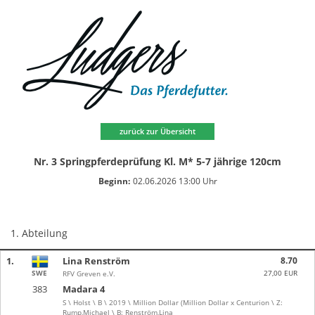
zurück zur Übersicht
Nr. 3 Springpferdeprüfung Kl. M* 5-7 jährige 120cm
Beginn:
02.06.2026 13:00 Uhr
1. Abteilung
1.
Lina Renström
8.70
SWE
27,00 EUR
RFV Greven e.V.
383
Madara 4
S \ Holst \ B \ 2019 \ Million Dollar (Million Dollar x Centurion \ Z:
Rump,Michael \ B: Renström,Lina