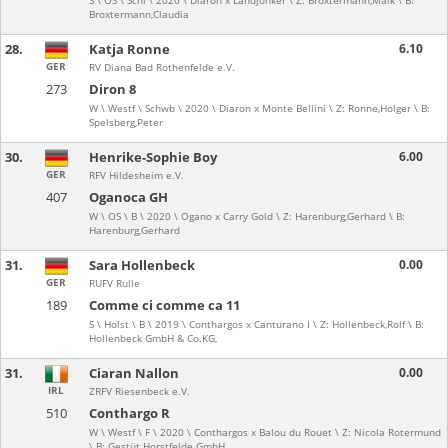
S \ OS \ Schi \ 2020 \ Diaron x Landjonker \ Z: Broxtermann,Maik \ B:
Broxtermann,Claudia
28.
Katja Ronne
6.10
GER
RV Diana Bad Rothenfelde e.V.
273
Diron 8
W \ Westf \ Schwb \ 2020 \ Diaron x Monte Bellini \ Z: Ronne,Holger \ B:
Spelsberg,Peter
30.
Henrike-Sophie Boy
6.00
GER
RFV Hildesheim e.V.
407
Oganoca GH
W \ OS \ B \ 2020 \ Ogano x Carry Gold \ Z: Harenburg,Gerhard \ B:
Harenburg,Gerhard
31.
Sara Hollenbeck
0.00
GER
RUFV Rulle
189
Comme ci comme ca 11
S \ Holst \ B \ 2019 \ Conthargos x Canturano I \ Z: Hollenbeck,Rolf \ B:
Hollenbeck GmbH & Co.KG,
31.
Ciaran Nallon
0.00
IRL
ZRFV Riesenbeck e.V.
510
Conthargo R
W \ Westf \ F \ 2020 \ Conthargos x Balou du Rouet \ Z: Nicola Rotermund
\ B: Gestüt Horstfelde GmbH