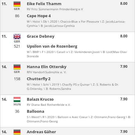
11.
Eike Felix Thamm
8.00
GER
RV Fritz Sümmermann Fröndenberg e.V
86
Cape Hope 4
W \ Holst \ Db \ 2020 \ Chacco-Blue x For Pleasure \ Z: Jacob,Larissa-
Cynthia \ B: Jacob,Larissa-Cynthia
11.
Grace Debney
8.00
GBR
521
Upsilon van de Rozenberg
W \ BWP \ F \ 2020 \ Casall x \ Z: Verkinderen,Joost \ B: Lööf,Max Olav
Storeide
14.
Hanna Elin Ottersky
7.90
GER
RFV Handorf-Sudmühle e. V.
158
Chutterfly 2
W \ Holst \ Schi \ 2019 \ Chacfly PS x Quinar \ Z: S. Roberts & Dr.
G.Ottersky, \ B: Roberts,Sandra
14.
Balazs Krucso
7.90
HUN
RV Diana Bad Rothenfelde e.V.
36
Balloona
S \ Westf \ R \ 2020 \ Balloon x Avec Coeur \ Z: Ottmann,Franz-Georg \ B:
Ottmann,Franz-Georg
14.
Andreas Gäher
7.90