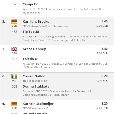
82
Campi EK
W \ OS \ B \ 2020 \ Conthargos x Caesario \ Z: Klaphake,Enno \ B:
Klaphake,Enno
3.
Karl jun. Brocks
8.40
GER
17,00 EUR
ZRFV Lützow Selm-Bork-Olfen-Waltrop
462
Tip Top 38
S \ Z.Rpf \ B \ 2020 \ Tangelo van de Zuuthoeve x Diamant de Semilly \ Z:
Sport Horses Sirrin, \ B: Brocks,Karl jun.,Mokhlesi,Ali
3.
Grace Debney
8.40
GBR
17,00 EUR
522
Toledo 48
W \ Z.Rpf \ DB \ 2020 \ Tobago Z x Connor \ Z: van der Bruggen,M. \ B:
Lööf,Max Olav Storeide
6.
Ciaran Nallon
8.20
IRL
12,00 EUR
ZRFV Riesenbeck e.V.
508
Donna Stakkata
S \ Hann \ DB \ 2020 \ Diamant de Plaisir I x Stakkato \ Z:
Odlozinski,Christian \ B: Tiede,Hannah
6.
Kathrin Stolmeijer
8.20
GER
12,00 EUR
ZRFV Riesenbeck e.V.
478
United Con Air