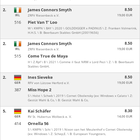
2.
James Connors Smyth
8.50
IRL
19,00 EUR
ZRFV Riesenbeck e.V.
516
Piet Van T' Loo
W \ KWPN \ BAY \ 2020 \ GOLDDIGGER x PADINUS \ Z: Franken Volmerink,
H.H.S. \ B: Beerbaum Stables GmbH (20019656)
2.
James Connors Smyth
8.50
IRL
19,00 EUR
ZRFV Riesenbeck e.V.
515
Come True de Maya
H \ Z.Rpf \ B \ 2021 \ Comme il faut NRW x Lord Pezi \ Z: \ B: Beerbaum
Stables GmbH,
2.
Ines Sieveke
8.50
GER
19,00 EUR
RFV von Lützow Herford e.V.
387
Miss Hope 2
S \ Holst \ Schwb \ 2019 \ Cornet Obolensky (ex: Windows x Calato \ Z:
Gestüt Wahl & Co, \ B: Gestüt Wahl & Co,
5.
Kai Schäfer
8.30
GER
14,00 EUR
RV St. Hubertus Wolbeck e. V.
414
Ornella 56
S \ KWPN \ Schi \ 2019 \ Nixon van het Meulenhof x Cornet Obolensky
(ex: Windows \ Z: Schep,E. \ B: European Youngsters,