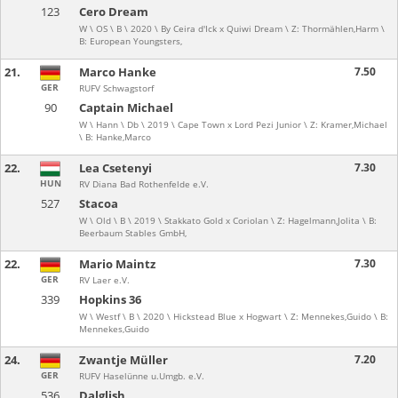
123
Cero Dream
W \ OS \ B \ 2020 \ By Ceira d'Ick x Quiwi Dream \ Z: Thormählen,Harm \
B: European Youngsters,
21.
Marco Hanke
7.50
GER
RUFV Schwagstorf
90
Captain Michael
W \ Hann \ Db \ 2019 \ Cape Town x Lord Pezi Junior \ Z: Kramer,Michael
\ B: Hanke,Marco
22.
Lea Csetenyi
7.30
HUN
RV Diana Bad Rothenfelde e.V.
527
Stacoa
W \ Old \ B \ 2019 \ Stakkato Gold x Coriolan \ Z: Hagelmann,Jolita \ B:
Beerbaum Stables GmbH,
22.
Mario Maintz
7.30
GER
RV Laer e.V.
339
Hopkins 36
W \ Westf \ B \ 2020 \ Hickstead Blue x Hogwart \ Z: Mennekes,Guido \ B:
Mennekes,Guido
24.
Zwantje Müller
7.20
GER
RUFV Haselünne u.Umgb. e.V.
536
Dalglish