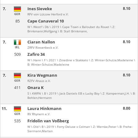
7.
Ines Sieveke
8.10
GER
RFV von Lützow Herford e.V.
85
Cape Canaveral 10
W \ Westf \ Db \ 2019 \ Cape Town x Baloubet du Rouet \ Z:
Brinkmann,Wolfgang \ B: Stall Brinkmann,
7.
Ciaran Nallon
8.10
IRL
ZRFV Riesenbeck e.V.
509
Zafiro 34
W \ Hann \ F \ 2021 \ Zinedine x Stakkato \ Z: Winter-Schulze,Madeleine \
B: Winter-Schulze,Madeleine
7.
Kira Wegmann
8.10
GER
RZFV Ahaus e.V.
411
Onara K
S \ KWPN \ B \ 2019 \ Jack Daniels EB x Lucky Boy \ Z: Kamperman,J.H. \ B:
Bohlen,Hermann
11.
Laura Hinkmann
8.00
GER
RV Rhynern e.V.
535
Fridolin van Voßberg
W \ Old \ B \ 2019 \ Forry Deluxe x Colman \ Z: Wernke,Peter \ B: Frehe-
Siermann,Marten