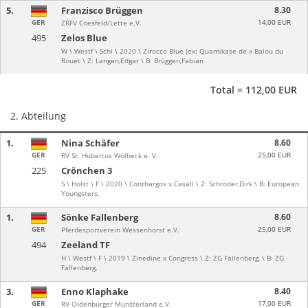
5.
Franzisco Brüggen
8.30
GER
14,00 EUR
ZRFV Coesfeld/Lette e.V.
495
Zelos Blue
W \ Westf \ Schi \ 2020 \ Zirocco Blue (ex: Quamikase de x Balou du
Rouet \ Z: Langen,Edgar \ B: Brüggen,Fabian
Total = 112,00 EUR
2. Abteilung
1.
Nina Schäfer
8.60
GER
25,00 EUR
RV St. Hubertus Wolbeck e. V.
225
Crönchen 3
S \ Holst \ F \ 2020 \ Conthargos x Casall \ Z: Schröder,Dirk \ B: European
Youngsters,
1.
Sönke Fallenberg
8.60
GER
25,00 EUR
Pferdesportverein Wessenhorst e.V.
494
Zeeland TF
H \ Westf \ F \ 2019 \ Zinedine x Congress \ Z: ZG Fallenberg, \ B: ZG
Fallenberg,
3.
Enno Klaphake
8.40
GER
17,00 EUR
RV Oldenburger Münsterland e.V.