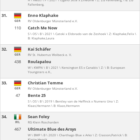
H \ Westf \ F \ 2021 \ Ogano Sitte x Zinedine \ Z: ZG Fallenberg, \ B: ZG
Fallenberg,
31.
Enno Klaphake
GER
RV Oldenburger Münsterland e.V.
110
Catch Me Now
S \ OS \ B \ 2021 \ Catoki x Eldorado van de Zeshoek \ Z: Klaphake,Felix \
B: Klaphake,Laura
32.
Kai Schäfer
GER
RV St. Hubertus Wolbeck e. V.
438
Roulapalou
W \ KWPN \ B \ 2021 \ Kensington ES x Canabis \ Z: \ B: European
Youngsters e.K.,
33.
Christian Temme
GER
RV Oldenburger Münsterland e.V.
47
Bente 25
S \ OS \ B \ 2019 \ Bentley van de Heffinck x Numero Uno \ Z:
Klaas,Hermann \ B: Klaas,Hermann
34.
Sean Foley
IRL
RG Klein Roscharden
467
Ultimate Blue des Arsys
W \ BWP \ B \ 2020 \ Charthago Blue x Arko \ Z: Crasson,Patrick \ B:
Klatte,Henrik