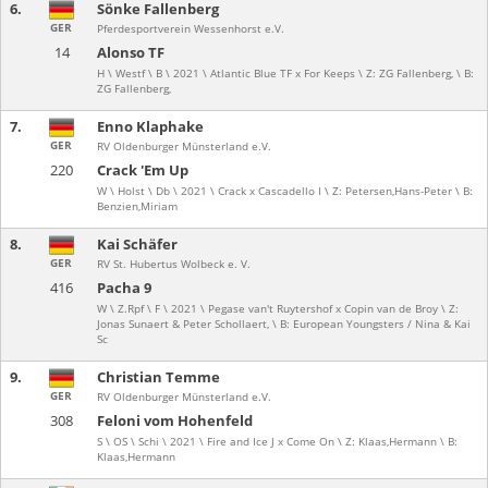
6.
Sönke Fallenberg
GER
Pferdesportverein Wessenhorst e.V.
14
Alonso TF
H \ Westf \ B \ 2021 \ Atlantic Blue TF x For Keeps \ Z: ZG Fallenberg, \ B:
ZG Fallenberg,
7.
Enno Klaphake
GER
RV Oldenburger Münsterland e.V.
220
Crack 'Em Up
W \ Holst \ Db \ 2021 \ Crack x Cascadello I \ Z: Petersen,Hans-Peter \ B:
Benzien,Miriam
8.
Kai Schäfer
GER
RV St. Hubertus Wolbeck e. V.
416
Pacha 9
W \ Z.Rpf \ F \ 2021 \ Pegase van't Ruytershof x Copin van de Broy \ Z:
Jonas Sunaert & Peter Schollaert, \ B: European Youngsters / Nina & Kai
Sc
9.
Christian Temme
GER
RV Oldenburger Münsterland e.V.
308
Feloni vom Hohenfeld
S \ OS \ Schi \ 2021 \ Fire and Ice J x Come On \ Z: Klaas,Hermann \ B:
Klaas,Hermann