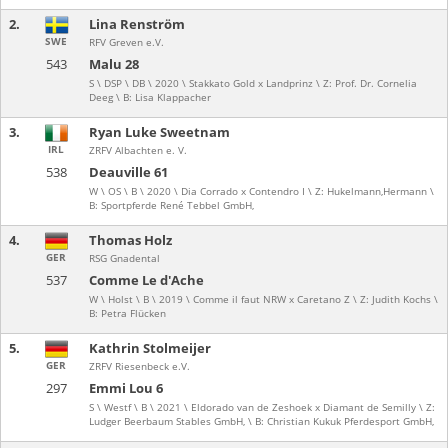
2.
Lina Renström
SWE
RFV Greven e.V.
543
Malu 28
S \ DSP \ DB \ 2020 \ Stakkato Gold x Landprinz \ Z: Prof. Dr. Cornelia
Deeg \ B: Lisa Klappacher
3.
Ryan Luke Sweetnam
IRL
ZRFV Albachten e. V.
538
Deauville 61
W \ OS \ B \ 2020 \ Dia Corrado x Contendro I \ Z: Hukelmann,Hermann \
B: Sportpferde René Tebbel GmbH,
4.
Thomas Holz
GER
RSG Gnadental
537
Comme Le d'Ache
W \ Holst \ B \ 2019 \ Comme il faut NRW x Caretano Z \ Z: Judith Kochs \
B: Petra Flücken
5.
Kathrin Stolmeijer
GER
ZRFV Riesenbeck e.V.
297
Emmi Lou 6
S \ Westf \ B \ 2021 \ Eldorado van de Zeshoek x Diamant de Semilly \ Z:
Ludger Beerbaum Stables GmbH, \ B: Christian Kukuk Pferdesport GmbH,