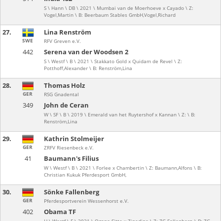
S \ Hann \ DB \ 2021 \ Mumbai van de Moerhoeve x Cayado \ Z:
Vogel,Martin \ B: Beerbaum Stables GmbH,Vogel,Richard
27.
Lina Renström
SWE
RFV Greven e.V.
442
Serena van der Woodsen 2
S \ Westf \ B \ 2021 \ Stakkato Gold x Quidam de Revel \ Z:
Potthoff,Alexander \ B: Renström,Lina
28.
Thomas Holz
GER
RSG Gnadental
349
John de Ceran
W \ SF \ B \ 2019 \ Emerald van het Ruytershof x Kannan \ Z: \ B:
Renström,Lina
29.
Kathrin Stolmeijer
GER
ZRFV Riesenbeck e.V.
41
Baumann's Filius
W \ Westf \ B \ 2021 \ Forlee x Chambertin \ Z: Baumann,Alfons \ B:
Christian Kukuk Pferdesport GmbH,
30.
Sönke Fallenberg
GER
Pferdesportverein Wessenhorst e.V.
402
Obama TF