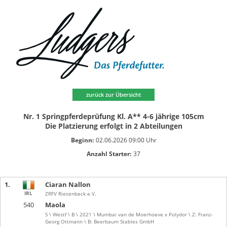
zurück zur Übersicht
Nr. 1 Springpferdeprüfung Kl. A** 4-6 jährige 105cm
Die Platzierung erfolgt in 2 Abteilungen
Beginn:
02.06.2026 09:00 Uhr
Anzahl Starter:
37
1.
Ciaran Nallon
IRL
ZRFV Riesenbeck e.V.
540
Maola
S \ Westf \ B \ 2021 \ Mumbai van de Moerhoeve x Polydor \ Z: Franz-
Georg Ottmann \ B: Beerbaum Stables GmbH