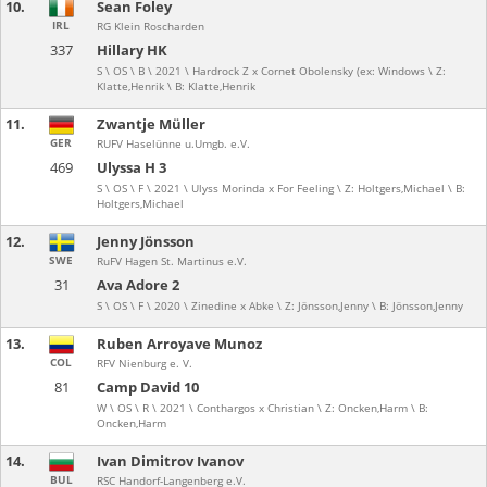
10.
Sean Foley
IRL
RG Klein Roscharden
337
Hillary HK
S \ OS \ B \ 2021 \ Hardrock Z x Cornet Obolensky (ex: Windows \ Z:
Klatte,Henrik \ B: Klatte,Henrik
11.
Zwantje Müller
GER
RUFV Haselünne u.Umgb. e.V.
469
Ulyssa H 3
S \ OS \ F \ 2021 \ Ulyss Morinda x For Feeling \ Z: Holtgers,Michael \ B:
Holtgers,Michael
12.
Jenny Jönsson
SWE
RuFV Hagen St. Martinus e.V.
31
Ava Adore 2
S \ OS \ F \ 2020 \ Zinedine x Abke \ Z: Jönsson,Jenny \ B: Jönsson,Jenny
13.
Ruben Arroyave Munoz
COL
RFV Nienburg e. V.
81
Camp David 10
W \ OS \ R \ 2021 \ Conthargos x Christian \ Z: Oncken,Harm \ B:
Oncken,Harm
14.
Ivan Dimitrov Ivanov
BUL
RSC Handorf-Langenberg e.V.