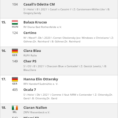
104
Casall's Odette CM
S \ Holst \ B \ 2021 \ Casall x Cassini I \ Z: Carstensen-Möller,Ute \ B:
Gregory,Sandy
15.
Balazs Krucso
HUN
RV Diana Bad Rothenfelde e.V.
124
Certino
W \ Westf \ Db \ 2020 \ Cornet Obolensky (ex: Windows x Christiano \ Z:
Göhner,Dr. Reinhard \ B: Göhner,Dr. Reinhard
16.
Clara Blau
GER
RUFV Rulle
149
Cher PS
S \ OS \ B \ 2021 \ Chacoon Blue x Centadel \ Z: Gestüt Lewitz, \ B:
Blau,Clara
17.
Hanna Elin Ottersky
GER
RFV Handorf-Sudmühle e. V.
405
Ocala 7
S \ Holst \ Db \ 2021 \ Comme il faut NRW x Contender \ Z: Ottersky,Dr.
Gerd \ B: Ottersky,Dr. Gerd
18.
Ciaran Nallon
IRL
ZRFV Riesenbeck e.V.