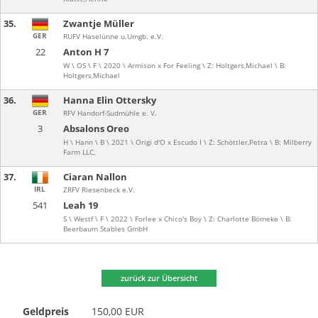
35.
Zwantje Müller
GER
RUFV Haselünne u.Umgb. e.V.
22
Anton H 7
W \ OS \ F \ 2020 \ Armison x For Feeling \ Z: Holtgers,Michael \ B:
Holtgers,Michael
36.
Hanna Elin Ottersky
GER
RFV Handorf-Sudmühle e. V.
3
Absalons Oreo
H \ Hann \ B \ 2021 \ Origi d'O x Escudo I \ Z: Schöttler,Petra \ B: Milberry
Farm LLC,
37.
Ciaran Nallon
IRL
ZRFV Riesenbeck e.V.
541
Leah 19
S \ Westf \ F \ 2022 \ Forlee x Chico's Boy \ Z: Charlotte Bömeke \ B:
Beerbaum Stables GmbH
zurück zur Übersicht
Geldpreis
150,00 EUR