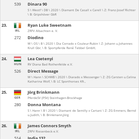
539
Dinara 90
S \ Westf \ DB \ 2020 \ Diamant De Casall x Carell \ Z: Franz-Josef Richter
\ B: Gripshöver GbR
23.
Ryan Luke Sweetnam
IRL
ZRFV Albachten e. V.
272
Diodino
W \ OS \ B \ 2020 \ Dia Corrado x Couleur-Rubin \ Z: Johann u.Johannes
Krull Gbr, \ B: Sportpferde René Tebbel GmbH,
24.
Lea Csetenyi
HUN
RV Diana Bad Rothenfelde e.V.
526
Direct Message
W \ Hann \ SCHWB \ 2020 \ Diarado x Messenger \ Z: ZG Carsten u.Celina
Katharina Wolf, \ B: LC Sporthorses Kft.,
25.
Jörg Brinkmann
GER
PferdeSV (PSV) Steinhagen-Brockhage
280
Donna Montana
S \ Hann \ B \ 2020 \ Diamant de Semilly x Cartani \ Z: ZG Emmers, Bernd
u.Judith, \ B: Brinkmann,Jörg
26.
James Connors Smyth
IRL
ZRFV Riesenbeck e.V.
514
India 132