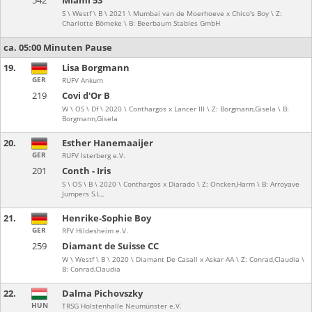
542
Miami 53
S \ Westf \ B \ 2021 \ Mumbai van de Moerhoeve x Chico's Boy \ Z:
Charlotte Bömeke \ B: Beerbaum Stables GmbH
ca. 05:00 Minuten Pause
19.
Lisa Borgmann
GER
RUFV Ankum
219
Covi d'Or B
W \ OS \ Df \ 2020 \ Conthargos x Lancer III \ Z: Borgmann,Gisela \ B:
Borgmann,Gisela
20.
Esther Hanemaaijer
GER
RUFV Isterberg e.V.
201
Conth - Iris
S \ OS \ B \ 2020 \ Conthargos x Diarado \ Z: Oncken,Harm \ B: Arroyave
Jumpers S.L.,
21.
Henrike-Sophie Boy
GER
RFV Hildesheim e.V.
259
Diamant de Suisse CC
W \ Westf \ B \ 2020 \ Diamant De Casall x Askar AA \ Z: Conrad,Claudia \
B: Conrad,Claudia
22.
Dalma Pichovszky
HUN
TRSG Holstenhalle Neumünster e.V.