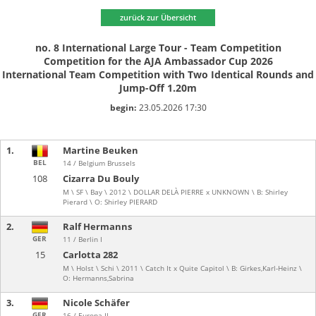
zurück zur Übersicht
no. 8 International Large Tour - Team Competition
Competition for the AJA Ambassador Cup 2026
International Team Competition with Two Identical Rounds and
Jump-Off 1.20m
begin:
23.05.2026 17:30
1.
Martine Beuken
BEL
14 / Belgium Brussels
108
Cizarra Du Bouly
M \ SF \ Bay \ 2012 \ DOLLAR DELÀ PIERRE x UNKNOWN \ B: Shirley
Pierard \ O: Shirley PIERARD
2.
Ralf Hermanns
GER
11 / Berlin I
15
Carlotta 282
M \ Holst \ Schi \ 2011 \ Catch It x Quite Capitol \ B: Girkes,Karl-Heinz \
O: Hermanns,Sabrina
3.
Nicole Schäfer
GER
16 / Europa II