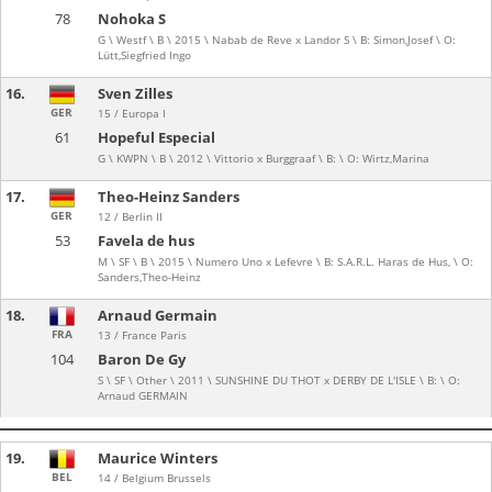
78
Nohoka S
G \ Westf \ B \ 2015 \ Nabab de Reve x Landor S \ B: Simon,Josef \ O:
Lütt,Siegfried Ingo
16.
Sven Zilles
GER
15 / Europa I
61
Hopeful Especial
G \ KWPN \ B \ 2012 \ Vittorio x Burggraaf \ B: \ O: Wirtz,Marina
17.
Theo-Heinz Sanders
GER
12 / Berlin II
53
Favela de hus
M \ SF \ B \ 2015 \ Numero Uno x Lefevre \ B: S.A.R.L. Haras de Hus, \ O:
Sanders,Theo-Heinz
18.
Arnaud Germain
FRA
13 / France Paris
104
Baron De Gy
S \ SF \ Other \ 2011 \ SUNSHINE DU THOT x DERBY DE L'ISLE \ B: \ O:
Arnaud GERMAIN
19.
Maurice Winters
BEL
14 / Belgium Brussels