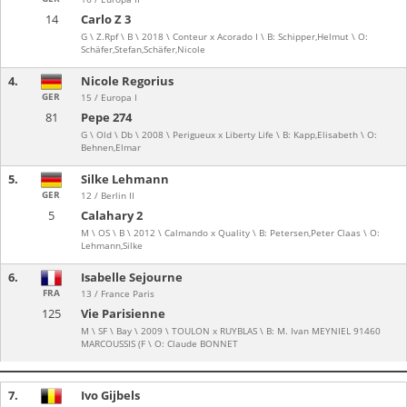
14
Carlo Z 3
G \ Z.Rpf \ B \ 2018 \ Conteur x Acorado I \ B: Schipper,Helmut \ O:
Schäfer,Stefan,Schäfer,Nicole
4.
Nicole Regorius
GER
15 / Europa I
81
Pepe 274
G \ Old \ Db \ 2008 \ Perigueux x Liberty Life \ B: Kapp,Elisabeth \ O:
Behnen,Elmar
5.
Silke Lehmann
GER
12 / Berlin II
5
Calahary 2
M \ OS \ B \ 2012 \ Calmando x Quality \ B: Petersen,Peter Claas \ O:
Lehmann,Silke
6.
Isabelle Sejourne
FRA
13 / France Paris
125
Vie Parisienne
M \ SF \ Bay \ 2009 \ TOULON x RUYBLAS \ B: M. Ivan MEYNIEL 91460
MARCOUSSIS (F \ O: Claude BONNET
7.
Ivo Gijbels