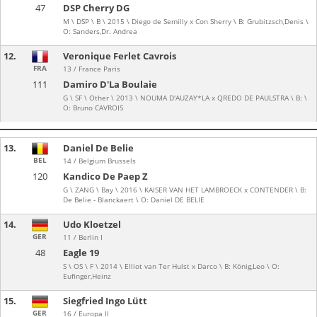
47
DSP Cherry DG
M \ DSP \ B \ 2015 \ Diego de Semilly x Con Sherry \ B: Grubitzsch,Denis \
O: Sanders,Dr. Andrea
12.
Veronique Ferlet Cavrois
FRA
13 / France Paris
111
Damiro D'La Boulaie
G \ SF \ Other \ 2013 \ NOUMA D'AUZAY*LA x QREDO DE PAULSTRA \ B: \
O: Bruno CAVROIS
13.
Daniel De Belie
BEL
14 / Belgium Brussels
120
Kandico De Paep Z
G \ ZANG \ Bay \ 2016 \ KAISER VAN HET LAMBROECK x CONTENDER \ B:
De Belie - Blanckaert \ O: Daniel DE BELIE
14.
Udo Kloetzel
GER
11 / Berlin I
48
Eagle 19
S \ OS \ F \ 2014 \ Elliot van Ter Hulst x Darco \ B: König,Leo \ O:
Eufinger,Heinz
15.
Siegfried Ingo Lütt
GER
16 / Europa II