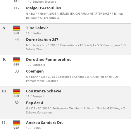
BEL
14 / Belgium Brussels
117
Idalgo D'Arsouilles
G \ BWP \ Grey \ 2008 \ BERLIN (EX CASPAR) x HEARTBREAKER \ B: Inge
Balliaux \ O: Ivo GIJBELS
8.
Tina Salovic
GER
11 / Berlin I
44
Dornröschen 247
M \ Hann \ Schi \ 2015 \ Diacontinus x El Bundy I \ B: Süßmann,Lena \ O:
Salovic,Tina
9.
Dorothee Pommerehne
GER
16 / Europa II
33
Coemgen
G \ Hann \ Db \ 2014 \ Cassillias x Sandro \ B: Grube,Friedrich \ O:
Pommerehne,Dorothee
10.
Constanze Schewe
GER
15 / Europa I
82
Pop Art 4
G \ OS \ B \ 2018 \ Perigueux x Werther \ B: Vetart GmbH/M.Kölling, \ O:
Schewe,Constanze
11.
Andrea Sanders Dr.
GER
12 / Berlin II