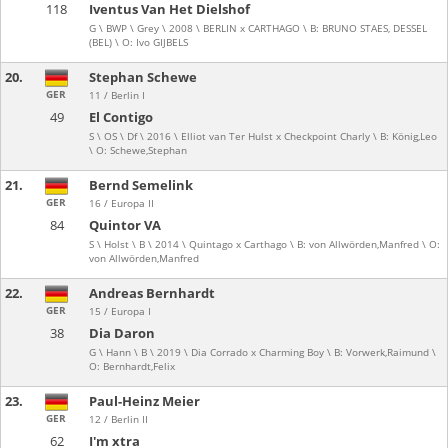
118
Iventus Van Het Dielshof
G \ BWP \ Grey \ 2008 \ BERLIN x CARTHAGO \ B: BRUNO STAES, DESSEL
(BEL) \ O: Ivo GIJBELS
20.
Stephan Schewe
GER
11 / Berlin I
49
El Contigo
S \ OS \ Df \ 2016 \ Elliot van Ter Hulst x Checkpoint Charly \ B: König,Leo
\ O: Schewe,Stephan
21.
Bernd Semelink
GER
16 / Europa II
84
Quintor VA
S \ Holst \ B \ 2014 \ Quintago x Carthago \ B: von Allwörden,Manfred \ O:
von Allwörden,Manfred
22.
Andreas Bernhardt
GER
15 / Europa I
38
Dia Daron
G \ Hann \ B \ 2019 \ Dia Corrado x Charming Boy \ B: Vorwerk,Raimund \
O: Bernhardt,Felix
23.
Paul-Heinz Meier
GER
12 / Berlin II
62
I'm xtra