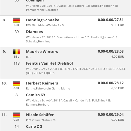
33
Coemgen
W \ Hann \ Db \ 2014 \ Cassillias x Sandro \ Z: Grube,Friedrich \ B:
Pommerehne,Dorothee
8.
Henning Schaake
0.00-0.00/27.51
GER
9,00 EUR
PSV Gäufelden-Weildorf e.V.
39
Diamees
W \ Hann \ R \ 2015 \ Diacontinus x Limes \ Z: Lindhoff,Johann \ B:
Schaake,Henning
9.
Maurice Winters
0.00-0.00/28.08
BEL
9,00 EUR
BEL
118
Iventus Van Het Dielshof
W \ BWP \ Grey \ 2008 \ BERLIN x CARTHAGO \ Z: BRUNO STAES, DESSEL
(BEL) \ B: Ivo GIJBELS
10.
Herbert Reimers
0.00-0.00/28.12
GER
6,00 EUR
Reit- u.Fahrverein Germ. Marne
8
Camiro 69
W \ Holst \ Schwb \ 2019 \ Casall x Calido I \ Z: Feil,Thies \ B:
Reimers,Herbert
11.
Nicole Schäfer
0.00-0.00/29.04
GER
6,00 EUR
PSV Villmar/Lahn e.V.
14
Carlo Z 3