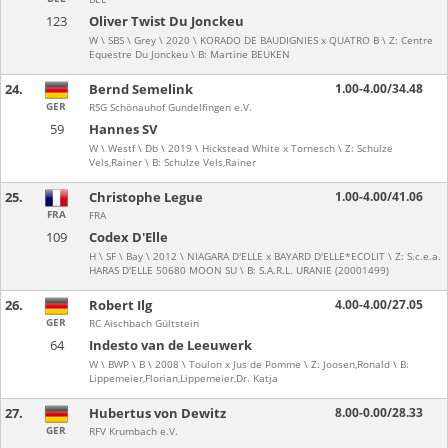
123
Oliver Twist Du Jonckeu
W \ SBS \ Grey \ 2020 \ KORADO DE BAUDIGNIES x QUATRO B \ Z: Centre
Equestre Du Jonckeu \ B: Martine BEUKEN
24.
Bernd Semelink
1.00-4.00/34.48
GER
RSG Schönauhof Gundelfingen e.V.
59
Hannes SV
W \ Westf \ Db \ 2019 \ Hickstead White x Tornesch \ Z: Schulze
Vels,Rainer \ B: Schulze Vels,Rainer
25.
Christophe Legue
1.00-4.00/41.06
FRA
FRA
109
Codex D'Elle
H \ SF \ Bay \ 2012 \ NIAGARA D'ELLE x BAYARD D'ELLE*ECOLIT \ Z: S.c.e.a.
HARAS D'ELLE 50680 MOON SU \ B: S.A.R.L. URANIE (20001499)
26.
Robert Ilg
4.00-4.00/27.05
GER
RC Aischbach Gültstein
64
Indesto van de Leeuwerk
W \ BWP \ B \ 2008 \ Toulon x Jus de Pomme \ Z: Joosen,Ronald \ B:
Lippemeier,Florian,Lippemeier,Dr. Katja
27.
Hubertus von Dewitz
8.00-0.00/28.33
GER
RFV Krumbach e.V.