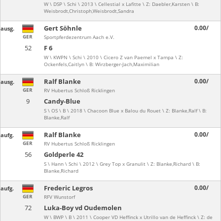
W \ DSP \ Schi \ 2013 \ Cellestial x Lafitte \ Z: Daebler,Karsten \ B:
Weisbrodt,Christoph,Weisbrodt,Sandra
Gert Söhnle
0.00/
ausg.
GER
Sportpferdezentrum Aach e.V.
52
F 6
W \ KWPN \ Schi \ 2010 \ Cicero Z van Paemel x Tampa \ Z:
Ockenfels,Caitlyn \ B: Wirzberger-Jach,Maximilian
Ralf Blanke
0.00/
ausg.
GER
RV Hubertus Schloß Ricklingen
9
Candy-Blue
S \ OS \ B \ 2018 \ Chacoon Blue x Balou du Rouet \ Z: Blanke,Ralf \ B:
Blanke,Ralf
Ralf Blanke
0.00/
aufg.
GER
RV Hubertus Schloß Ricklingen
56
Goldperle 42
S \ Hann \ Schi \ 2012 \ Grey Top x Granulit \ Z: Blanke,Richard \ B:
Blanke,Richard
Frederic Legros
0.00/
aufg.
GER
RFV Wunstorf
72
Luka-Boy vd Oudemolen
W \ BWP \ B \ 2011 \ Cooper VD Heffinck x Utrillo van de Heffinck \ Z: de