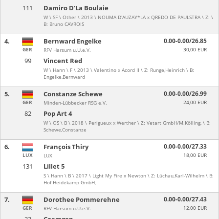
111
Damiro D'La Boulaie
W \ SF \ Other \ 2013 \ NOUMA D'AUZAY*LA x QREDO DE PAULSTRA \ Z: \
B: Bruno CAVROIS
4.
Bernward Engelke
0.00-0.00/26.85
GER
30,00 EUR
RFV Harsum u.U.e.V.
99
Vincent Red
W \ Hann \ F \ 2013 \ Valentino x Acord II \ Z: Runge,Heinrich \ B:
Engelke,Bernward
5.
Constanze Schewe
0.00-0.00/26.99
GER
24,00 EUR
Minden-Lübbecker RSG e.V.
82
Pop Art 4
W \ OS \ B \ 2018 \ Perigueux x Werther \ Z: Vetart GmbH/M.Kölling, \ B:
Schewe,Constanze
6.
François Thiry
0.00-0.00/27.33
LUX
18,00 EUR
LUX
131
Lillet 5
S \ Hann \ B \ 2017 \ Light My Fire x Newton \ Z: Lüchau,Karl-Wilhelm \ B:
Hof Heidekamp GmbH,
7.
Dorothee Pommerehne
0.00-0.00/27.43
GER
12,00 EUR
RFV Harsum u.U.e.V.