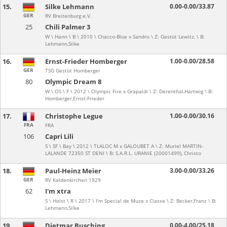
15.
Silke Lehmann
0.00-0.00/33.87
GER
RV Breitenburg e.V.
25
Chili Palmer 3
W \ Hann \ B \ 2010 \ Chacco-Blue x Sandro \ Z: Gestüt Lewitz, \ B:
Lehmann,Silke
16.
Ernst-Frieder Homberger
1.00-0.00/28.58
GER
TSG Gestüt Homberger
80
Olympic Dream 8
W \ OS \ F \ 2012 \ Olympic Fire x Grapaldi \ Z: Derenthal,Hartwig \ B:
Homberger,Ernst-Frieder
17.
Christophe Legue
1.00-0.00/30.16
FRA
FRA
106
Capri Lili
S \ SF \ Bay \ 2012 \ TLALOC M x GALOUBET A \ Z: Muriel MARTIN-
LALANDE 72350 ST DENI \ B: S.A.R.L. URANIE (20001499), Christo
18.
Paul-Heinz Meier
3.00-0.00/33.26
GER
RV Kaldenkirchen 1929
62
I'm xtra
S \ Holst \ R \ 2017 \ I'm Special de Muze x Classe \ Z: Becker,Franz \ B:
Lehmann,Silke
19.
Dietmar Busching
0.00-4.00/25.18