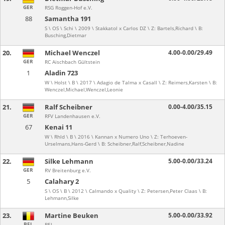
GER
RSG Roggen-Hof e.V.
88
Samantha 191
S \ OS \ Schi \ 2009 \ Stakkatol x Carlos DZ \ Z: Bartels,Richard \ B:
Busching,Dietmar
20.
Michael Wenczel
4.00-0.00/29.49
GER
RC Aischbach Gültstein
1
Aladin 723
W \ Holst \ B \ 2017 \ Adagio de Talma x Casall \ Z: Reimers,Karsten \ B:
Wenczel,Michael,Wenczel,Leonie
21.
Ralf Scheibner
0.00-4.00/35.15
GER
RFV Landenhausen e.V.
67
Kenai 11
W \ Rhld \ B \ 2016 \ Kannan x Numero Uno \ Z: Terhoeven-
Urselmans,Hans-Gerd \ B: Scheibner,Ralf,Scheibner,Nadine
22.
Silke Lehmann
5.00-0.00/33.24
GER
RV Breitenburg e.V.
5
Calahary 2
S \ OS \ B \ 2012 \ Calmando x Quality \ Z: Petersen,Peter Claas \ B:
Lehmann,Silke
23.
Martine Beuken
5.00-0.00/33.92
BEL
BEL