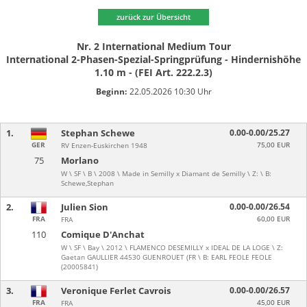
zurück zur Übersicht
Nr. 2 International Medium Tour
International 2-Phasen-Spezial-Springprüfung - Hindernishöhe
1.10 m - (FEI Art. 222.2.3)
Beginn:
22.05.2026 10:30 Uhr
1.
Stephan Schewe
0.00-0.00/25.27
GER
75,00 EUR
RV Enzen-Euskirchen 1948
75
Morlano
W \ SF \ B \ 2008 \ Made in Semilly x Diamant de Semilly \ Z: \ B:
Schewe,Stephan
2.
Julien Sion
0.00-0.00/26.54
FRA
60,00 EUR
FRA
110
Comique D'Anchat
W \ SF \ Bay \ 2012 \ FLAMENCO DESEMILLY x IDEAL DE LA LOGE \ Z:
Gaetan GAULLIER 44530 GUENROUET (FR \ B: EARL FEOLE FEOLE
(20005841)
3.
Veronique Ferlet Cavrois
0.00-0.00/26.57
FRA
45,00 EUR
FRA