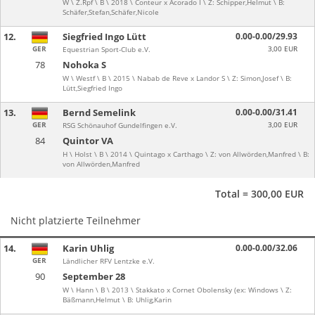
W \ Z.Rpf \ B \ 2018 \ Conteur x Acorado I \ Z: Schipper,Helmut \ B:
Schäfer,Stefan,Schäfer,Nicole
12.
Siegfried Ingo Lütt
0.00-0.00/29.93
GER
3,00 EUR
Equestrian Sport-Club e.V.
78
Nohoka S
W \ Westf \ B \ 2015 \ Nabab de Reve x Landor S \ Z: Simon,Josef \ B:
Lütt,Siegfried Ingo
13.
Bernd Semelink
0.00-0.00/31.41
GER
3,00 EUR
RSG Schönauhof Gundelfingen e.V.
84
Quintor VA
H \ Holst \ B \ 2014 \ Quintago x Carthago \ Z: von Allwörden,Manfred \ B:
von Allwörden,Manfred
Total = 300,00 EUR
Nicht platzierte Teilnehmer
14.
Karin Uhlig
0.00-0.00/32.06
GER
Ländlicher RFV Lentzke e.V.
90
September 28
W \ Hann \ B \ 2013 \ Stakkato x Cornet Obolensky (ex: Windows \ Z:
Bäßmann,Helmut \ B: Uhlig,Karin