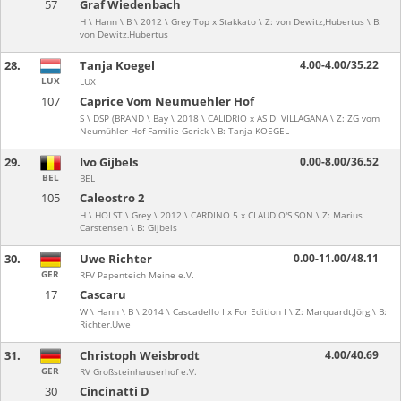
57
Graf Wiedenbach
H \ Hann \ B \ 2012 \ Grey Top x Stakkato \ Z: von Dewitz,Hubertus \ B:
von Dewitz,Hubertus
28.
Tanja Koegel
4.00-4.00/35.22
LUX
LUX
107
Caprice Vom Neumuehler Hof
S \ DSP (BRAND \ Bay \ 2018 \ CALIDRIO x AS DI VILLAGANA \ Z: ZG vom
Neumühler Hof Familie Gerick \ B: Tanja KOEGEL
29.
Ivo Gijbels
0.00-8.00/36.52
BEL
BEL
105
Caleostro 2
H \ HOLST \ Grey \ 2012 \ CARDINO 5 x CLAUDIO'S SON \ Z: Marius
Carstensen \ B: Gijbels
30.
Uwe Richter
0.00-11.00/48.11
GER
RFV Papenteich Meine e.V.
17
Cascaru
W \ Hann \ B \ 2014 \ Cascadello I x For Edition I \ Z: Marquardt,Jörg \ B:
Richter,Uwe
31.
Christoph Weisbrodt
4.00/40.69
GER
RV Großsteinhauserhof e.V.
30
Cincinatti D