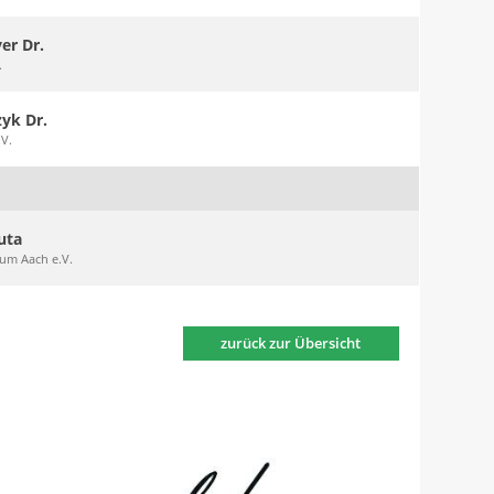
er Dr.
.
zyk Dr.
.V.
uta
um Aach e.V.
zurück zur Übersicht