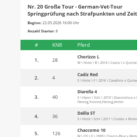
Nr. 20 Große Tour - German-Vet-Tour
Springprüfung nach Strafpunkten und Zeit
Beginn:
22.05.2026 16:00 Uhr
Anzahl Starter:
8
#
KNR
Pferd
Chorizzo L
1.
28
W \ Holst \ B \ 2014 \ Casiro I x Quint
Cadiz Red
2.
4
S \ Holst \ F \ 2016 \ Casaltino x Quir
Diarella 4
3.
40
S \ Hann \ Schi \ 2019 \ Diacontinus x
Herzog,Yvonne,Herzog,Armin
Dalila ST
4.
36
S \ Holst \ Schi \ 2011 \ Cosido x Rhei
Chaccomo 10
5.
126
W \ OS \ F \ 2009 \ Chacco-Blue x Remo