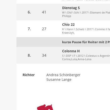
Dienstag 5
6.
41
W \ Old \ Schi \ 2017 \ Diamant de Plais
Philipp
Chio 22
7.
27
H \ Hann \ Schwb \ 2017 \ Comme il fa
Krawczyk,
kurze Pause für Reiter mit 2 
Colonna H
8.
34
S \ DSP \ F \ 2012 \ Colestus x Argent
Corina,Luta,Anna-Lena
Richter
Andrea Schönberger
Susanne Lange