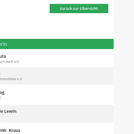
zurück zur Übersicht
erin
uta
um Aach e.V.
e
rensfelde e.V.
zog
V.
ie Lewin
anW. Kraus