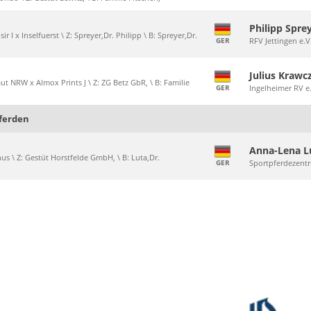
Philipp Sprey
ir I x Inselfuerst \ Z: Spreyer,Dr. Philipp \ B: Spreyer,Dr.
GER
RFV Jettingen e.V
Julius Krawc
ut NRW x Almox Prints J \ Z: ZG Betz GbR, \ B: Familie
GER
Ingelheimer RV e
Pferden
Anna-Lena L
inus \ Z: Gestüt Horstfelde GmbH, \ B: Luta,Dr.
GER
Sportpferdezentr