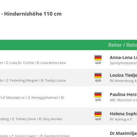
 - Hindernishöhe 110 cm
Reiter / Reit
Anna-Lena L
ero \ Z: Luta,Dr. Corina \ B: Luta,Anna-Lena
GER
Sportpferdezentr
Louiza Tiedj
ado \ Z: Federling,Margret \ B: Tiedje,Louiza
GER
RV Ahrensburg-Ah
Paulina Her
 Full Mandate xx \ Z: Herzog,Johannes \ B:
GER
ARC München e.
Helena Soph
nsberg \ Z: Tobien,Silvia \ B: Gloy,Annika
GER
RV Aukrug e.V
Dr.Maximilj
ndo \ Z: Gestüt Lewitz, \ B: Familie Fitschen,