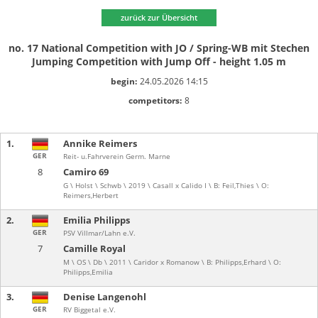
zurück zur Übersicht
no. 17 National Competition with JO / Spring-WB mit Stechen
Jumping Competition with Jump Off - height 1.05 m
begin:
24.05.2026 14:15
competitors:
8
1.
Annike Reimers
GER
Reit- u.Fahrverein Germ. Marne
8
Camiro 69
G \ Holst \ Schwb \ 2019 \ Casall x Calido I \ B: Feil,Thies \ O:
Reimers,Herbert
2.
Emilia Philipps
GER
PSV Villmar/Lahn e.V.
7
Camille Royal
M \ OS \ Db \ 2011 \ Caridor x Romanow \ B: Philipps,Erhard \ O:
Philipps,Emilia
3.
Denise Langenohl
GER
RV Biggetal e.V.