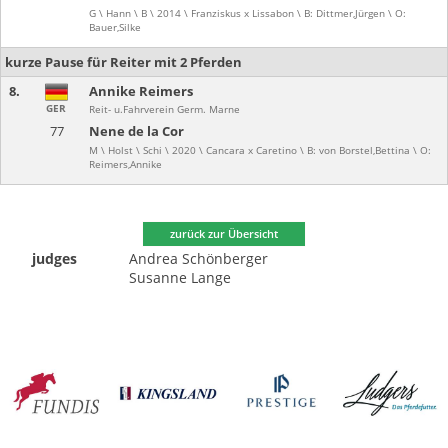
G \ Hann \ B \ 2014 \ Franziskus x Lissabon \ B: Dittmer,Jürgen \ O:
Bauer,Silke
kurze Pause für Reiter mit 2 Pferden
8.
Annike Reimers
GER
Reit- u.Fahrverein Germ. Marne
77
Nene de la Cor
M \ Holst \ Schi \ 2020 \ Cancara x Caretino \ B: von Borstel,Bettina \ O:
Reimers,Annike
zurück zur Übersicht
judges
Andrea Schönberger
Susanne Lange