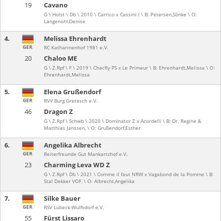
19
Cavano
G \ Holst \ Db \ 2010 \ Carrico x Cassini I \ B: Petersen,Sönke \ O:
Langenohl,Denise
4.
Melissa Ehrenhardt
GER
RC Katharinenhof 1981 e.V.
20
Chaloo ME
G \ Z.Rpf \ F \ 2019 \ Chacfly PS x Le Primeur \ B: Ehrenhardt,Melissa \ O:
Ehrenhardt,Melissa
5.
Elena Grußendorf
GER
RVV Burg Gretesch e.V.
46
Dragon Z
G \ Z.Rpf \ Schwb \ 2020 \ Dominator Z x Acordelli \ B: Dr. Regine &
Matthias Janssen, \ O: Grußendorf,Esther
6.
Angelika Albrecht
GER
Reiterfreunde Gut Mankartzhof e.V.
23
Charming Leva WD Z
G \ Z.Rpf \ Db \ 2021 \ Comme il faut NRW x Vagabond de la Pomme \ B:
Stal Dekker VOF, \ O: Albrecht,Angelika
7.
Silke Bauer
GER
RSV Lübeck-Wulfsdorf e.V.
55
Fürst Lissaro