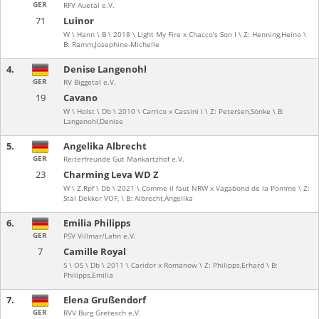
GER
RFV Auetal e.V.
71
Luinor
W \ Hann \ B \ 2018 \ Light My Fire x Chacco's Son I \ Z: Henning,Heino \
B: Ramm,Josephine-Michelle
4.
Denise Langenohl
GER
RV Biggetal e.V.
19
Cavano
W \ Holst \ Db \ 2010 \ Carrico x Cassini I \ Z: Petersen,Sönke \ B:
Langenohl,Denise
5.
Angelika Albrecht
GER
Reiterfreunde Gut Mankartzhof e.V.
23
Charming Leva WD Z
W \ Z.Rpf \ Db \ 2021 \ Comme il faut NRW x Vagabond de la Pomme \ Z:
Stal Dekker VOF, \ B: Albrecht,Angelika
6.
Emilia Philipps
GER
PSV Villmar/Lahn e.V.
7
Camille Royal
S \ OS \ Db \ 2011 \ Caridor x Romanow \ Z: Philipps,Erhard \ B:
Philipps,Emilia
7.
Elena Grußendorf
GER
RVV Burg Gretesch e.V.