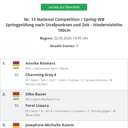
zurück zur Übersicht
Nr. 13 National Competition / Spring-WB
Springprüfung nach Strafpunkten und Zeit - Hindernishöhe
100cm
Beginn:
22.05.2026 14:45 Uhr
Anzahl Starter:
9
1.
Annike Reimers
GER
Reit- u.Fahrverein Germ. Marne
22
Charming Grey 4
W \ Holst \ Schi \ 2021 \ Cahil x Colman \ Z: Stoske,Christine \ B:
Reimers,Herbert
2.
Silke Bauer
GER
RSV Lübeck-Wulfsdorf e.V.
55
Fürst Lissaro
W \ Hann \ B \ 2014 \ Franziskus x Lissabon \ Z: Dittmer,Jürgen \ B:
Bauer,Silke
3.
Josephine-Michelle Ramm