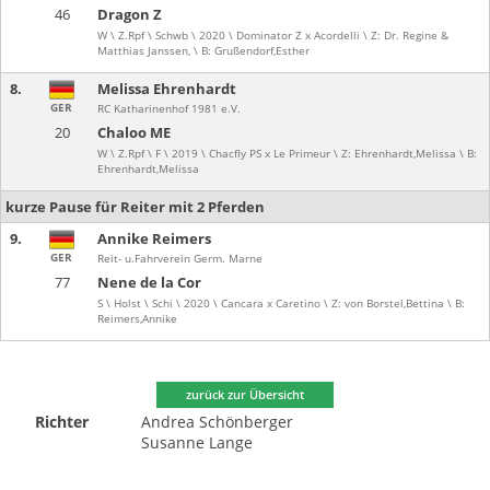
46
Dragon Z
W \ Z.Rpf \ Schwb \ 2020 \ Dominator Z x Acordelli \ Z: Dr. Regine &
Matthias Janssen, \ B: Grußendorf,Esther
8.
Melissa Ehrenhardt
GER
RC Katharinenhof 1981 e.V.
20
Chaloo ME
W \ Z.Rpf \ F \ 2019 \ Chacfly PS x Le Primeur \ Z: Ehrenhardt,Melissa \ B:
Ehrenhardt,Melissa
kurze Pause für Reiter mit 2 Pferden
9.
Annike Reimers
GER
Reit- u.Fahrverein Germ. Marne
77
Nene de la Cor
S \ Holst \ Schi \ 2020 \ Cancara x Caretino \ Z: von Borstel,Bettina \ B:
Reimers,Annike
zurück zur Übersicht
Richter
Andrea Schönberger
Susanne Lange