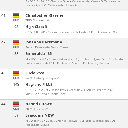
S \ OS \ F \ 2018 \ Chacoon Blue x Carembar de Muze \ B: Tailormade
Horses Aps, \ O: Tailormade Horses Aps,
41.
Christopher Kläsener
GER
ZRFV Dorsten e.V.
93
High Class 9
G \ SF \ B \ 2017 \ Casall x Premium de Laubry \ B: \ O: Phoenix XXVII,
42.
Johanna Beckmann
GER
Reit- u.Fahrverein Germ. Marne
38
Esmeralda 135
M \ OS \ F \ 2017 \ Emerald van het Ruytershof x Ogano Sitte \ B: Gestüt
Eichenhain GmbH, \ O: Beckmann,Annette,Beckmann,Johanna
43.
Lucia Voss
GER
RuFV Husberg u.Umg.e.V.
148
Hagrano P.M.S
G \ OS \ F \ 2009 \ Hasso PMS x Granulit \ B: Schütt,Peter M. \ O:
Voss,Lucia,Tarver-Priebe,Tom
44.
Hendrik Dowe
GER
ZRFV Heiden e.V.
59
Lajacuma NRW
M \ Westf \ B \ 2015 \ Lycon x Rockwell \ B: Reibke,Hannelore \ O:
Rosendahl,Ursula