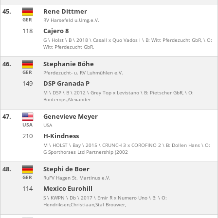
45.
Rene Dittmer
GER
RV Harsefeld u.Umg.e.V.
118
Cajero 8
G \ Holst \ B \ 2018 \ Casall x Quo Vados I \ B: Witt Pferdezucht GbR, \ O:
Witt Pferdezucht GbR,
46.
Stephanie Böhe
GER
Pferdezucht- u. RV Luhmühlen e.V.
149
DSP Granada P
M \ DSP \ B \ 2012 \ Grey Top x Levistano \ B: Pietscher GbR, \ O:
Bontemps,Alexander
47.
Genevieve Meyer
USA
USA
210
H-Kindness
M \ HOLST \ Bay \ 2015 \ CRUNCH 3 x COROFINO 2 \ B: Dollen Hans \ O:
G Sporthorses Ltd Partnership (2002
48.
Stephi de Boer
GER
RuFV Hagen St. Martinus e.V.
114
Mexico Eurohill
S \ KWPN \ Db \ 2017 \ Emir R x Numero Uno \ B: \ O:
Hendriksen,Christiaan,Stal Brouwer,