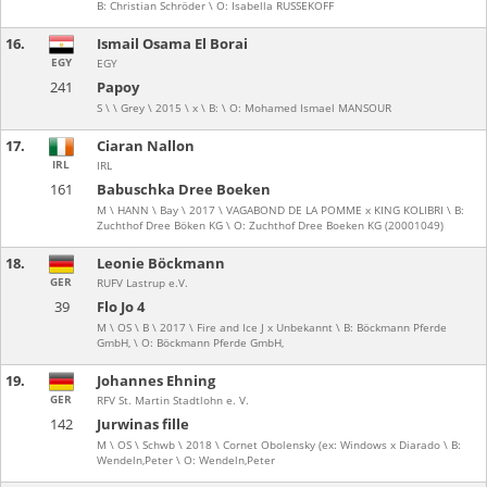
B: Christian Schröder \ O: Isabella RUSSEKOFF
16.
Ismail Osama El Borai
EGY
EGY
241
Papoy
S \ \ Grey \ 2015 \ x \ B: \ O: Mohamed Ismael MANSOUR
17.
Ciaran Nallon
IRL
IRL
161
Babuschka Dree Boeken
M \ HANN \ Bay \ 2017 \ VAGABOND DE LA POMME x KING KOLIBRI \ B:
Zuchthof Dree Böken KG \ O: Zuchthof Dree Boeken KG (20001049)
18.
Leonie Böckmann
GER
RUFV Lastrup e.V.
39
Flo Jo 4
M \ OS \ B \ 2017 \ Fire and Ice J x Unbekannt \ B: Böckmann Pferde
GmbH, \ O: Böckmann Pferde GmbH,
19.
Johannes Ehning
GER
RFV St. Martin Stadtlohn e. V.
142
Jurwinas fille
M \ OS \ Schwb \ 2018 \ Cornet Obolensky (ex: Windows x Diarado \ B:
Wendeln,Peter \ O: Wendeln,Peter