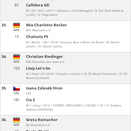
87
Callidora GD
M \ OS \ Schi \ 2017 \ Colestus x Lord Weingard \ B: Gut Darß GmbH &
Co.KG, \ O: Fiege,Heinz
33.
Mia-Charlotte Becker
GER
RFV Albersloh e.V.
15
Chaloula PS
M \ Meckl. \ Db \ 2018 \ Chacoon Blue x Balou du Rouet \ B: Gestüt
Lewitz, \ O: Gestüt Lewitz,
34.
Christian Riedinger
GER
PSG Zwischen den Seen e.V.
103
Lissy Let's Go
M \ Holst \ B \ 2018 \ Caracho x Calido I \ B: ZG Beuck Zuchtstall, \ O: ZG
Beuck Zuchtstall,
35.
Ivana Zálesák Hron
CZE
CZE
181
Cia Z
M \ \ Grey \ 2016 \ CORNET OBOLENSKY x CALIDO I \ B: \ O: Stephex
Stables (20000056)
36.
Greta Reinacher
GER
RV Osterwick e.V.