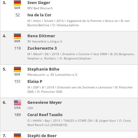
3.
Sven Sieger
GER
RFV Bad Wurzach
52
Iva de la Cor
M \ Holst \ Schwb \ 2016 \ Vagabond de la Pomme x Ibisco xx \ B: von
Borstel,Bettina \ O: Holeksa,Sabine
4.
Rene Dittmer
GER
RV Harsefeld u.Umg.e.V.
119
Zuckerwatte 3
M \ Westf \ Db \ 2018 \ Zinedine x Comme il faut NRW \ B: ZG Borgmann,
Stephan u. Norbert, \ O: Borgmann,Stephan
5.
Stephanie Böhe
GER
Pferdezucht- u. RV Luhmühlen e.V.
151
Elaisa P
M \ DSP \ B \ 2018 \ Eldorado van de Zeshoek x Levistano \ B: Pietscher
GbR, \ O: Pietscher GbR,
6.
Genevieve Meyer
USA
USA
189
Coral Reef Tassilo
G \ HANN \ Bay \ 2015 \ TAALEX x COME ON \ B: Jürgen Kurz \ O: Coral
Reef Ranch LLC (20004818)
7.
Stephi de Boer