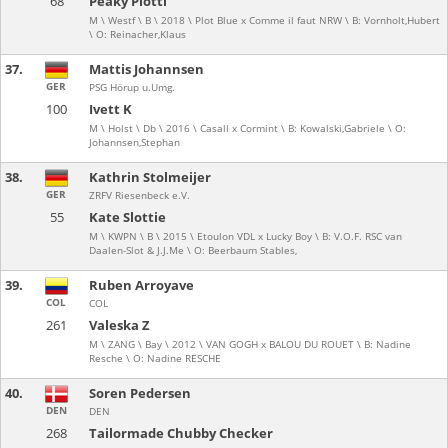
68
Peaky Plotti
M \ Westf \ B \ 2018 \ Plot Blue x Comme il faut NRW \ B: Vornholt,Hubert
\ O: Reinacher,Klaus
37.
Mattis Johannsen
GER
PSG Hörup u.Umg.
100
Ivett K
M \ Holst \ Db \ 2016 \ Casall x Cormint \ B: Kowalski,Gabriele \ O:
Johannsen,Stephan
38.
Kathrin Stolmeijer
GER
ZRFV Riesenbeck e.V.
55
Kate Slottie
M \ KWPN \ B \ 2015 \ Etoulon VDL x Lucky Boy \ B: V.O.F. RSC van
Daalen-Slot & J.J.Me \ O: Beerbaum Stables,
39.
Ruben Arroyave
COL
COL
261
Valeska Z
M \ ZANG \ Bay \ 2012 \ VAN GOGH x BALOU DU ROUET \ B: Nadine
Resche \ O: Nadine RESCHE
40.
Soren Pedersen
DEN
DEN
268
Tailormade Chubby Checker