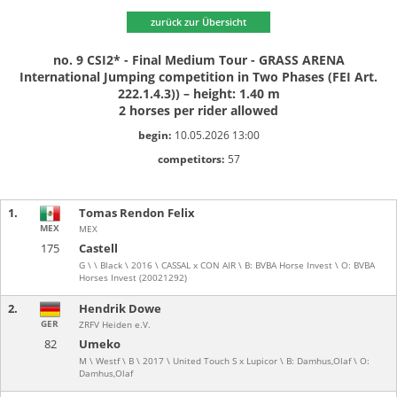
zurück zur Übersicht
no. 9 CSI2* - Final Medium Tour - GRASS ARENA
International Jumping competition in Two Phases (FEI Art.
222.1.4.3)) – height: 1.40 m
2 horses per rider allowed
begin:
10.05.2026 13:00
competitors:
57
1.
Tomas Rendon Felix
MEX
MEX
175
Castell
G \ \ Black \ 2016 \ CASSAL x CON AIR \ B: BVBA Horse Invest \ O: BVBA
Horses Invest (20021292)
2.
Hendrik Dowe
GER
ZRFV Heiden e.V.
82
Umeko
M \ Westf \ B \ 2017 \ United Touch S x Lupicor \ B: Damhus,Olaf \ O:
Damhus,Olaf