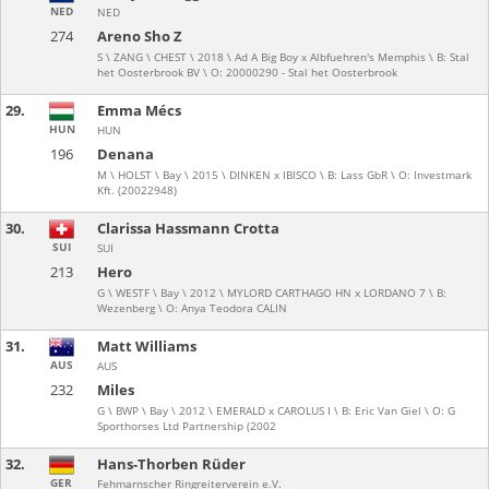
NED
NED
274
Areno Sho Z
S \ ZANG \ CHEST \ 2018 \ Ad A Big Boy x Albfuehren's Memphis \ B: Stal
het Oosterbrook BV \ O: 20000290 - Stal het Oosterbrook
29.
Emma Mécs
HUN
HUN
196
Denana
M \ HOLST \ Bay \ 2015 \ DINKEN x IBISCO \ B: Lass GbR \ O: Investmark
Kft. (20022948)
30.
Clarissa Hassmann Crotta
SUI
SUI
213
Hero
G \ WESTF \ Bay \ 2012 \ MYLORD CARTHAGO HN x LORDANO 7 \ B:
Wezenberg \ O: Anya Teodora CALIN
31.
Matt Williams
AUS
AUS
232
Miles
G \ BWP \ Bay \ 2012 \ EMERALD x CAROLUS I \ B: Eric Van Giel \ O: G
Sporthorses Ltd Partnership (2002
32.
Hans-Thorben Rüder
GER
Fehmarnscher Ringreiterverein e.V.