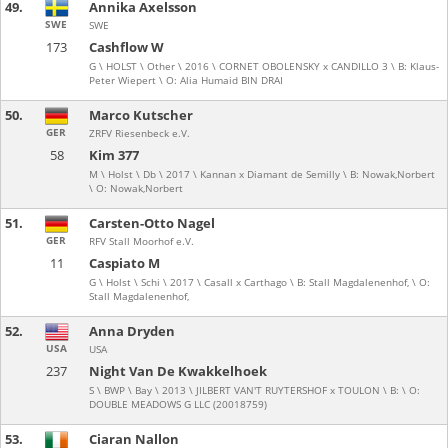
49.
Annika Axelsson
SWE
SWE
173
Cashflow W
G \ HOLST \ Other \ 2016 \ CORNET OBOLENSKY x CANDILLO 3 \ B: Klaus-
Peter Wiepert \ O: Alia Humaid BIN DRAI
50.
Marco Kutscher
GER
ZRFV Riesenbeck e.V.
58
Kim 377
M \ Holst \ Db \ 2017 \ Kannan x Diamant de Semilly \ B: Nowak,Norbert
\ O: Nowak,Norbert
51.
Carsten-Otto Nagel
GER
RFV Stall Moorhof e.V.
11
Caspiato M
G \ Holst \ Schi \ 2017 \ Casall x Carthago \ B: Stall Magdalenenhof, \ O:
Stall Magdalenenhof,
52.
Anna Dryden
USA
USA
237
Night Van De Kwakkelhoek
S \ BWP \ Bay \ 2013 \ JILBERT VAN'T RUYTERSHOF x TOULON \ B: \ O:
DOUBLE MEADOWS G LLC (20018759)
53.
Ciaran Nallon