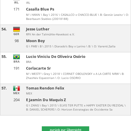
IRL
IRL
171
Casalla Blue Ps
M \ HANN \ Bay \ 2016 \ CASALLCO x CHACCO-BLUE \ B: Gestüt Lewitz \ O:
Beerbaum Stables (20018188)
54.
Jesse Luther
GER
RFV An der Talmühle-Havekost e.V.
98
Moon Boy
G \ FWB \ B \ 2015 \ Diarado's Boy x Larino \ B: \ O: Varenti,Salla
55.
Lucio Viniciu De Oliveira Osório
BRA
BRA
191
Corlacarte Sr
M \ WESTF \ Grey \ 2018 \ CORNET OBOLENSKY x A LA CARTE NRW \ B:
Zhashkiv Equestrian \ O: Lucio OSORIO
57.
Tomas Rendon Felix
MEX
MEX
204
E Jasmin Du Maquis Z
G \ ZANG \ Bay \ 2015 \ ELVIS TER PUTTE x HAPPY EASTER DU REZIDAL \
B: DANIEL SCHEPERS \ O: Horizon Estrategias de Occidente Sa
zurück zur Übersicht