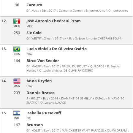
96
Carouzo
G \ Holst \ Db \ 2017 \ Colman x Connor \ B: Junker,Arne \ O: Junker,Arne
12.
Jose Antonio Chedraui Prom
MEX
MEX
250
Six Gold
G \ WESTF \ Chest \ 2017 \ x \ B: \ O: Jose Antonio CHEDRAUI EGUIA
13.
Lucio Viniciu De Oliveira Osório
BRA
BRA
164
Birco Von Seeder
G \ MASAF \ Bay \ 2017 \ BALOU DU ROUET x QUADROS \ B: Seeder
Horses \ O: Lucio Vinicius DE OLIVEIRA OSÓRIO
14.
Anna Dryden
USA
USA
203
Donnie Brasco
S \ HOLST \ Bay \ 2018 \ DIAMANT DE SEMILLY x CASALL \ B: NAVOJEC
ZLATKO \ O: Lorand LUKÁCS
15.
Isabella Russekoff
ISR
ISR
167
Brunson
G \ HOLST \ Bay \ 2017 \ MANCHESTER VAN'T PARADIJS x QUIWI DREAM \