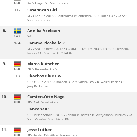
GER
RuFV Hagen St. Martinus e.V.
112
Casanova's Girl
M \ Old \ B \ 2018 \ Conthargos x Contendro I \ B: Tönjes,Ulf \ O: SdB
Sporthorses GbR,
8.
Annika Axelsson
SWE
SWE
184
Comme Picobello Z
M \ ZANG \ Chest \ 2017 \ COMME IL FAUT x INDOCTRO \ B: Picobello
horses \ O: Shamsa AL OTAIBA
9.
Marco Kutscher
GER
ZRFV Riesenbeck e.V.
13
Chacboy Blue BW
G \ OS \ F \ 2018 \ Chacoon Blue x Sandro Boy \ B: Welzel,Berit \ O:
Jung,Dr. Esther
10.
Carsten-Otto Nagel
GER
RFV Stall Moorhof e.V.
5
Cancaneur
G \ Holst \ Schwb \ 2013 \ Connor x Lacros \ B: Witt,Johann Heinrich \ O:
Stall Moorhof GmbH & Co.KG,
11.
Jesse Luther
GER
RFV An der Talmühle-Havekost e.V.