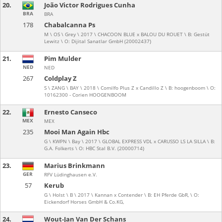
20.
João Victor Rodrigues Cunha
BRA
BRA
178
Chabalcanna Ps
M \ OS \ Grey \ 2017 \ CHACOON BLUE x BALOU DU ROUET \ B: Gestüt
Lewitz \ O: Dijital Sanatlar GmbH (20002437)
21.
Pim Mulder
NED
NED
267
Coldplay Z
S \ ZANG \ BAY \ 2018 \ Comilfo Plus Z x Candillo Z \ B: hoogenboom \ O:
10162300 - Corien HOOGENBOOM
22.
Ernesto Canseco
MEX
MEX
235
Mooi Man Again Hbc
G \ KWPN \ Bay \ 2017 \ GLOBAL EXPRESS VDL x CARUSSO LS LA SILLA \ B:
G.A. Folkerts \ O: HBC Stal B.V. (20000714)
23.
Marius Brinkmann
GER
RFV Lüdinghausen e.V.
57
Kerub
G \ Holst \ B \ 2017 \ Kannan x Contender \ B: EH Pferde GbR, \ O:
Eickendorf Horses GmbH & Co.KG,
24.
Wout-Jan Van Der Schans