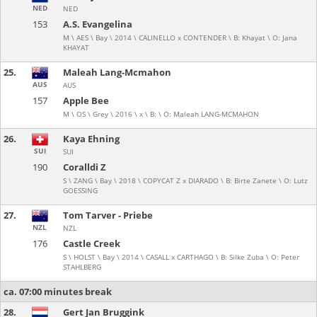
NED
NED
153
A.S. Evangelina
M \ AES \ Bay \ 2014 \ CALINELLO x CONTENDER \ B: Khayat \ O: Jana
KHAYAT
25.
Maleah Lang-Mcmahon
AUS
AUS
157
Apple Bee
M \ OS \ Grey \ 2016 \ x \ B: \ O: Maleah LANG-MCMAHON
26.
Kaya Ehning
SUI
SUI
190
Coralldi Z
S \ ZANG \ Bay \ 2018 \ COPYCAT Z x DIARADO \ B: Birte Zanete \ O: Lutz
GOESSING
27.
Tom Tarver - Priebe
NZL
NZL
176
Castle Creek
S \ HOLST \ Bay \ 2014 \ CASALL x CARTHAGO \ B: Silke Zuba \ O: Peter
STAHLBERG
ca. 07:00 minutes break
28.
Gert Jan Bruggink