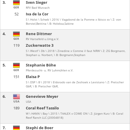
3.
Sven Sieger
GER
RFV Bad Wurzach
52
Iva de la Cor
S \ Holst \ Schwb \ 2016 \ Vagabond de la Pomme x Ibisco xx \ Z: von
Borstel,Bettina \ B: Holeksa,Sabine
4.
Rene Dittmer
GER
RV Harsefeld u.Umg.e.V.
119
Zuckerwatte 3
S \ Westf \ Db \ 2018 \ Zinedine x Comme il faut NRW \ Z: ZG Borgmann,
Stephan u. Norbert, \ B: Borgmann,Stephan
5.
Stephanie Böhe
GER
Pferdezucht- u. RV Luhmühlen e.V.
151
Elaisa P
S \ DSP \ B \ 2018 \ Eldorado van de Zeshoek x Levistano \ Z: Pietscher
GbR, \ B: Pietscher GbR,
6.
Genevieve Meyer
USA
USA
189
Coral Reef Tassilo
W \ HANN \ Bay \ 2015 \ TAALEX x COME ON \ Z: Jürgen Kurz \ B: Coral
Reef Ranch LLC (20004818)
7.
Stephi de Boer