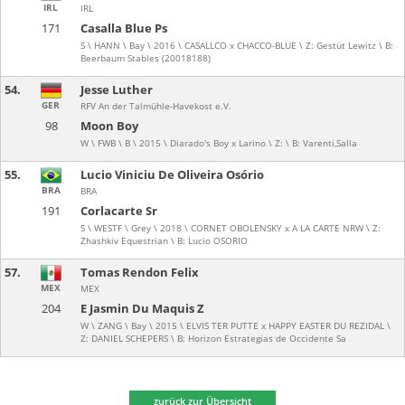
IRL
IRL
171
Casalla Blue Ps
S \ HANN \ Bay \ 2016 \ CASALLCO x CHACCO-BLUE \ Z: Gestüt Lewitz \ B:
Beerbaum Stables (20018188)
54.
Jesse Luther
GER
RFV An der Talmühle-Havekost e.V.
98
Moon Boy
W \ FWB \ B \ 2015 \ Diarado's Boy x Larino \ Z: \ B: Varenti,Salla
55.
Lucio Viniciu De Oliveira Osório
BRA
BRA
191
Corlacarte Sr
S \ WESTF \ Grey \ 2018 \ CORNET OBOLENSKY x A LA CARTE NRW \ Z:
Zhashkiv Equestrian \ B: Lucio OSORIO
57.
Tomas Rendon Felix
MEX
MEX
204
E Jasmin Du Maquis Z
W \ ZANG \ Bay \ 2015 \ ELVIS TER PUTTE x HAPPY EASTER DU REZIDAL \
Z: DANIEL SCHEPERS \ B: Horizon Estrategias de Occidente Sa
zurück zur Übersicht