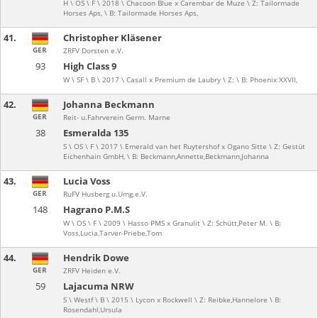
H \ OS \ F \ 2018 \ Chacoon Blue x Carembar de Muze \ Z: Tailormade
Horses Aps, \ B: Tailormade Horses Aps,
41.
Christopher Kläsener
GER
ZRFV Dorsten e.V.
93
High Class 9
W \ SF \ B \ 2017 \ Casall x Premium de Laubry \ Z: \ B: Phoenix XXVII,
42.
Johanna Beckmann
GER
Reit- u.Fahrverein Germ. Marne
38
Esmeralda 135
S \ OS \ F \ 2017 \ Emerald van het Ruytershof x Ogano Sitte \ Z: Gestüt
Eichenhain GmbH, \ B: Beckmann,Annette,Beckmann,Johanna
43.
Lucia Voss
GER
RuFV Husberg u.Umg.e.V.
148
Hagrano P.M.S
W \ OS \ F \ 2009 \ Hasso PMS x Granulit \ Z: Schütt,Peter M. \ B:
Voss,Lucia,Tarver-Priebe,Tom
44.
Hendrik Dowe
GER
ZRFV Heiden e.V.
59
Lajacuma NRW
S \ Westf \ B \ 2015 \ Lycon x Rockwell \ Z: Reibke,Hannelore \ B:
Rosendahl,Ursula