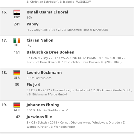
Z: Christian Schröder \ B: Isabella RUSSEKOFF
16.
Ismail Osama El Borai
EGY
EGY
241
Papoy
H \ \ Grey \ 2015 \ x \ Z: \ B: Mohamed Ismael MANSOUR
17.
Ciaran Nallon
IRL
IRL
161
Babuschka Dree Boeken
S \ HANN \ Bay \ 2017 \ VAGABOND DE LA POMME x KING KOLIBRI \ Z:
Zuchthof Dree Böken KG \ B: Zuchthof Dree Boeken KG (20001049)
18.
Leonie Böckmann
GER
RUFV Lastrup e.V.
39
Flo Jo 4
S \ OS \ B \ 2017 \ Fire and Ice J x Unbekannt \ Z: Böckmann Pferde GmbH,
\ B: Böckmann Pferde GmbH,
19.
Johannes Ehning
GER
RFV St. Martin Stadtlohn e. V.
142
Jurwinas fille
S \ OS \ Schwb \ 2018 \ Cornet Obolensky (ex: Windows x Diarado \ Z:
Wendeln,Peter \ B: Wendeln,Peter