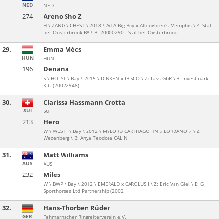
NED
NED
274
Areno Sho Z
H \ ZANG \ CHEST \ 2018 \ Ad A Big Boy x Albfuehren's Memphis \ Z: Stal
het Oosterbrook BV \ B: 20000290 - Stal het Oosterbrook
29.
Emma Mécs
HUN
HUN
196
Denana
S \ HOLST \ Bay \ 2015 \ DINKEN x IBISCO \ Z: Lass GbR \ B: Investmark
Kft. (20022948)
30.
Clarissa Hassmann Crotta
SUI
SUI
213
Hero
W \ WESTF \ Bay \ 2012 \ MYLORD CARTHAGO HN x LORDANO 7 \ Z:
Wezenberg \ B: Anya Teodora CALIN
31.
Matt Williams
AUS
AUS
232
Miles
W \ BWP \ Bay \ 2012 \ EMERALD x CAROLUS I \ Z: Eric Van Giel \ B: G
Sporthorses Ltd Partnership (2002
32.
Hans-Thorben Rüder
GER
Fehmarnscher Ringreiterverein e.V.