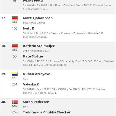
68
Peaky Plotti
S \ Westf \ B \ 2018 \ Plot Blue x Comme il faut NRW \ Z: Vornholt,Hubert
\ B: Reinacher,Klaus
37.
Mattis Johannsen
GER
PSG Hörup u.Umg.
100
Ivett K
S \ Holst \ Db \ 2016 \ Casall x Cormint \ Z: Kowalski,Gabriele \ B:
Johannsen,Stephan
38.
Kathrin Stolmeijer
GER
ZRFV Riesenbeck e.V.
55
Kate Slottie
S \ KWPN \ B \ 2015 \ Etoulon VDL x Lucky Boy \ Z: V.O.F. RSC van Daalen-
Slot & J.J.Me \ B: Beerbaum Stables,
39.
Ruben Arroyave
COL
COL
261
Valeska Z
S \ ZANG \ Bay \ 2012 \ VAN GOGH x BALOU DU ROUET \ Z: Nadine
Resche \ B: Nadine RESCHE
40.
Soren Pedersen
DEN
DEN
268
Tailormade Chubby Checker