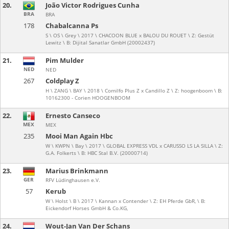
20.
João Victor Rodrigues Cunha
BRA
BRA
178
Chabalcanna Ps
S \ OS \ Grey \ 2017 \ CHACOON BLUE x BALOU DU ROUET \ Z: Gestüt
Lewitz \ B: Dijital Sanatlar GmbH (20002437)
21.
Pim Mulder
NED
NED
267
Coldplay Z
H \ ZANG \ BAY \ 2018 \ Comilfo Plus Z x Candillo Z \ Z: hoogenboom \ B:
10162300 - Corien HOOGENBOOM
22.
Ernesto Canseco
MEX
MEX
235
Mooi Man Again Hbc
W \ KWPN \ Bay \ 2017 \ GLOBAL EXPRESS VDL x CARUSSO LS LA SILLA \ Z:
G.A. Folkerts \ B: HBC Stal B.V. (20000714)
23.
Marius Brinkmann
GER
RFV Lüdinghausen e.V.
57
Kerub
W \ Holst \ B \ 2017 \ Kannan x Contender \ Z: EH Pferde GbR, \ B:
Eickendorf Horses GmbH & Co.KG,
24.
Wout-Jan Van Der Schans