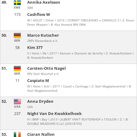
49.
Annika Axelsson
SWE
SWE
173
Cashflow W
W \ HOLST \ Other \ 2016 \ CORNET OBOLENSKY x CANDILLO 3 \ Z: Klaus-
Peter Wiepert \ B: Alia Humaid BIN DRAI
50.
Marco Kutscher
GER
ZRFV Riesenbeck e.V.
58
Kim 377
S \ Holst \ Db \ 2017 \ Kannan x Diamant de Semilly \ Z: Nowak,Norbert \
B: Nowak,Norbert
51.
Carsten-Otto Nagel
GER
RFV Stall Moorhof e.V.
11
Caspiato M
W \ Holst \ Schi \ 2017 \ Casall x Carthago \ Z: Stall Magdalenenhof, \ B:
Stall Magdalenenhof,
52.
Anna Dryden
USA
USA
237
Night Van De Kwakkelhoek
H \ BWP \ Bay \ 2013 \ JILBERT VAN'T RUYTERSHOF x TOULON \ Z: \ B:
DOUBLE MEADOWS G LLC (20018759)
53.
Ciaran Nallon