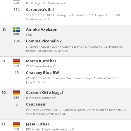
GER
RuFV Hagen St. Martinus e.V.
112
Casanova's Girl
S \ Old \ B \ 2018 \ Conthargos x Contendro I \ Z: Tönjes,Ulf \ B: SdB
Sporthorses GbR,
8.
Annika Axelsson
SWE
SWE
184
Comme Picobello Z
S \ ZANG \ Chest \ 2017 \ COMME IL FAUT x INDOCTRO \ Z: Picobello
horses \ B: Shamsa AL OTAIBA
9.
Marco Kutscher
GER
ZRFV Riesenbeck e.V.
13
Chacboy Blue BW
W \ OS \ F \ 2018 \ Chacoon Blue x Sandro Boy \ Z: Welzel,Berit \ B:
Jung,Dr. Esther
10.
Carsten-Otto Nagel
GER
RFV Stall Moorhof e.V.
5
Cancaneur
W \ Holst \ Schwb \ 2013 \ Connor x Lacros \ Z: Witt,Johann Heinrich \ B:
Stall Moorhof GmbH & Co.KG,
11.
Jesse Luther
GER
RFV An der Talmühle-Havekost e.V.