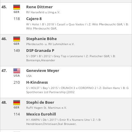
45.
Rene Dittmer
GER
RV Harsefeld u.Umg.e.V.
118
Cajero 8
W \ Holst \ B \ 2018 \ Casall x Quo Vados I \ Z: Witt Pferdezucht GbR, \ B:
Witt Pferdezucht GbR,
46.
Stephanie Böhe
GER
Pferdezucht- u. RV Luhmühlen e.V.
149
DSP Granada P
S \ DSP \ B \ 2012 \ Grey Top x Levistano \ Z: Pietscher GbR, \ B:
Bontemps,Alexander
47.
Genevieve Meyer
USA
USA
210
H-Kindness
S \ HOLST \ Bay \ 2015 \ CRUNCH 3 x COROFINO 2 \ Z: Dollen Hans \ B: G
Sporthorses Ltd Partnership (2002
48.
Stephi de Boer
GER
RuFV Hagen St. Martinus e.V.
114
Mexico Eurohill
H \ KWPN \ Db \ 2017 \ Emir R x Numero Uno \ Z: \ B:
Hendriksen,Christiaan,Stal Brouwer,