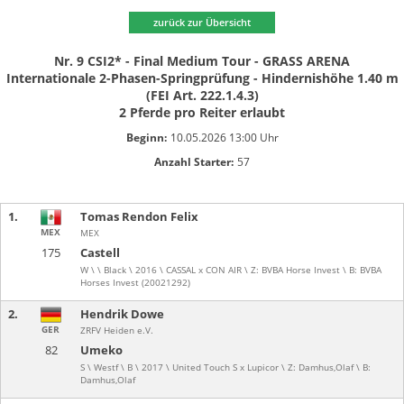
zurück zur Übersicht
Nr. 9 CSI2* - Final Medium Tour - GRASS ARENA
Internationale 2-Phasen-Springprüfung - Hindernishöhe 1.40 m
(FEI Art. 222.1.4.3)
2 Pferde pro Reiter erlaubt
Beginn:
10.05.2026 13:00 Uhr
Anzahl Starter:
57
1.
Tomas Rendon Felix
MEX
MEX
175
Castell
W \ \ Black \ 2016 \ CASSAL x CON AIR \ Z: BVBA Horse Invest \ B: BVBA
Horses Invest (20021292)
2.
Hendrik Dowe
GER
ZRFV Heiden e.V.
82
Umeko
S \ Westf \ B \ 2017 \ United Touch S x Lupicor \ Z: Damhus,Olaf \ B:
Damhus,Olaf