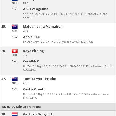
NED
NED
153
A.S. Evangelina
S \ AES \ Bay \ 2014 \ CALINELLO x CONTENDER \ Z: Khayat \ B: Jana
KHAYAT
25.
Maleah Lang-Mcmahon
AUS
AUS
157
Apple Bee
S \ OS \ Grey \ 2016 \ x \ Z: \ B: Maleah LANG-MCMAHON
26.
Kaya Ehning
SUI
SUI
190
Coralldi Z
H \ ZANG \ Bay \ 2018 \ COPYCAT Z x DIARADO \ Z: Birte Zanete \ B: Lutz
GOESSING
27.
Tom Tarver - Priebe
NZL
NZL
176
Castle Creek
H \ HOLST \ Bay \ 2014 \ CASALL x CARTHAGO \ Z: Silke Zuba \ B: Peter
STAHLBERG
ca. 07:00 Minuten Pause
28.
Gert Jan Bruggink