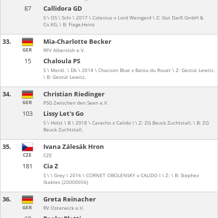
87
Callidora GD
S \ OS \ Schi \ 2017 \ Colestus x Lord Weingard \ Z: Gut Darß GmbH &
Co.KG, \ B: Fiege,Heinz
33.
Mia-Charlotte Becker
GER
RFV Albersloh e.V.
15
Chaloula PS
S \ Meckl. \ Db \ 2018 \ Chacoon Blue x Balou du Rouet \ Z: Gestüt Lewitz,
\ B: Gestüt Lewitz,
34.
Christian Riedinger
GER
PSG Zwischen den Seen e.V.
103
Lissy Let's Go
S \ Holst \ B \ 2018 \ Caracho x Calido I \ Z: ZG Beuck Zuchtstall, \ B: ZG
Beuck Zuchtstall,
35.
Ivana Zálesák Hron
CZE
CZE
181
Cia Z
S \ \ Grey \ 2016 \ CORNET OBOLENSKY x CALIDO I \ Z: \ B: Stephex
Stables (20000056)
36.
Greta Reinacher
GER
RV Osterwick e.V.