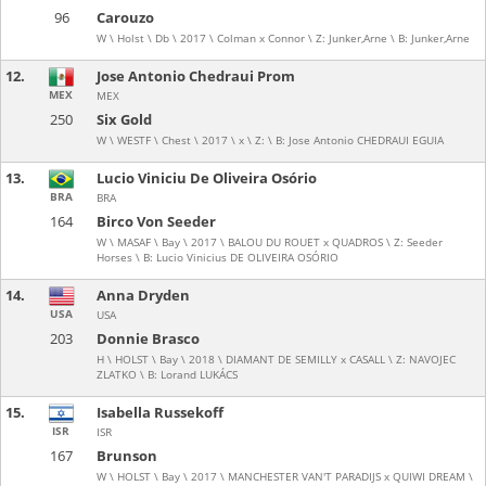
96
Carouzo
W \ Holst \ Db \ 2017 \ Colman x Connor \ Z: Junker,Arne \ B: Junker,Arne
12.
Jose Antonio Chedraui Prom
MEX
MEX
250
Six Gold
W \ WESTF \ Chest \ 2017 \ x \ Z: \ B: Jose Antonio CHEDRAUI EGUIA
13.
Lucio Viniciu De Oliveira Osório
BRA
BRA
164
Birco Von Seeder
W \ MASAF \ Bay \ 2017 \ BALOU DU ROUET x QUADROS \ Z: Seeder
Horses \ B: Lucio Vinicius DE OLIVEIRA OSÓRIO
14.
Anna Dryden
USA
USA
203
Donnie Brasco
H \ HOLST \ Bay \ 2018 \ DIAMANT DE SEMILLY x CASALL \ Z: NAVOJEC
ZLATKO \ B: Lorand LUKÁCS
15.
Isabella Russekoff
ISR
ISR
167
Brunson
W \ HOLST \ Bay \ 2017 \ MANCHESTER VAN'T PARADIJS x QUIWI DREAM \