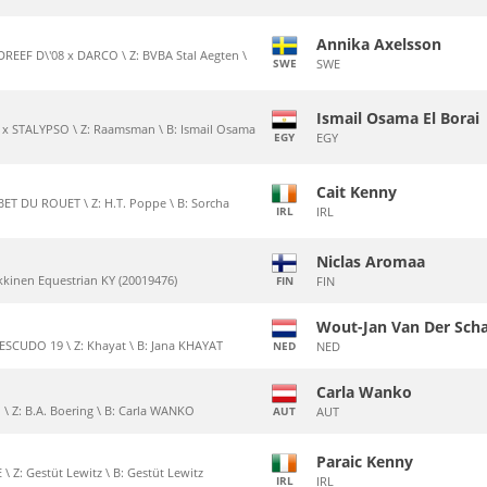
Annika Axelsson
EEF D\'08 x DARCO \ Z: BVBA Stal Aegten \
SWE
SWE
Ismail Osama El Borai
E x STALYPSO \ Z: Raamsman \ B: Ismail Osama
EGY
EGY
Cait Kenny
ET DU ROUET \ Z: H.T. Poppe \ B: Sorcha
IRL
IRL
Niclas Aromaa
eikkinen Equestrian KY (20019476)
FIN
FIN
Wout-Jan Van Der Sch
ESCUDO 19 \ Z: Khayat \ B: Jana KHAYAT
NED
NED
Carla Wanko
 \ Z: B.A. Boering \ B: Carla WANKO
AUT
AUT
Paraic Kenny
 Z: Gestüt Lewitz \ B: Gestüt Lewitz
IRL
IRL