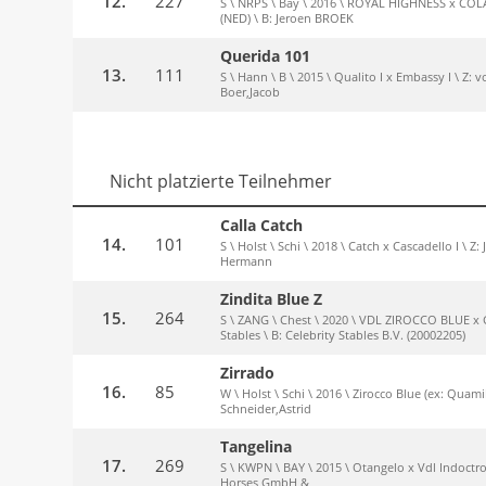
12.
227
S \ NRPS \ Bay \ 2016 \ ROYAL HIGHNESS x C
(NED) \ B: Jeroen BROEK
Querida 101
13.
111
S \ Hann \ B \ 2015 \ Qualito I x Embassy I \ Z
Boer,Jacob
Nicht platzierte Teilnehmer
Calla Catch
14.
101
S \ Holst \ Schi \ 2018 \ Catch x Cascadello I 
Hermann
Zindita Blue Z
15.
264
S \ ZANG \ Chest \ 2020 \ VDL ZIROCCO BLUE 
Stables \ B: Celebrity Stables B.V. (20002205)
Zirrado
16.
85
W \ Holst \ Schi \ 2016 \ Zirocco Blue (ex: Quami
Schneider,Astrid
Tangelina
17.
269
S \ KWPN \ BAY \ 2015 \ Otangelo x Vdl Indoctro 
Horses GmbH &