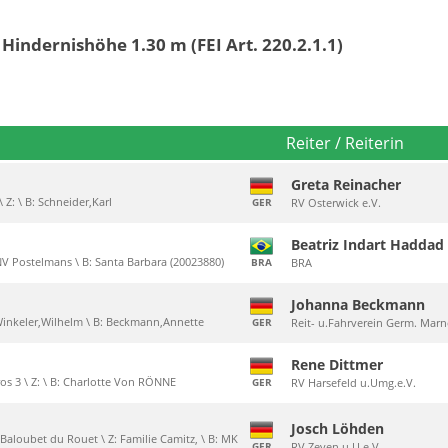
 Hindernishöhe 1.30 m (FEI Art. 220.2.1.1)
Reiter / Reiterin
Greta Reinacher
 Z: \ B: Schneider,Karl
GER
RV Osterwick e.V.
Beatriz Indart Haddad
NV Postelmans \ B: Santa Barbara (20023880)
BRA
BRA
Johanna Beckmann
: Winkeler,Wilhelm \ B: Beckmann,Annette
GER
Reit- u.Fahrverein Germ. Marn
Rene Dittmer
os 3 \ Z: \ B: Charlotte Von RÖNNE
GER
RV Harsefeld u.Umg.e.V.
Josch Löhden
 Baloubet du Rouet \ Z: Familie Camitz, \ B: MK
GER
RV Zeven u.U.e.V.