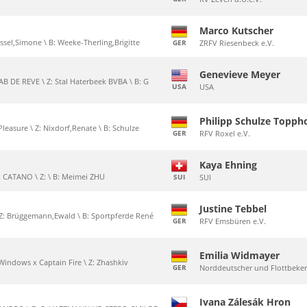
Marco Kutscher
ossel,Simone \ B: Weeke-Therling,Brigitte
GER
ZRFV Riesenbeck e.V.
Genevieve Meyer
B DE REVE \ Z: Stal Haterbeek BVBA \ B: G
USA
USA
Philipp Schulze Topph
leasure \ Z: Nixdorf,Renate \ B: Schulze
GER
RFV Roxel e.V.
Kaya Ehning
 CATANO \ Z: \ B: Meimei ZHU
SUI
SUI
Justine Tebbel
 \ Z: Brüggemann,Ewald \ B: Sportpferde René
GER
RFV Emsbüren e.V.
Emilia Widmayer
 Windows x Captain Fire \ Z: Zhashkiv
GER
Norddeutscher und Flottbeke
Ivana Zálesák Hron