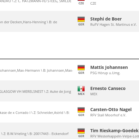
OLANDRO \ Z: C. HATZMANN-VD STEEG, SMILDE
CZE
CZE
Stephi de Boer
: von der Decken,Hans-Henning \ B: de
GER
RuFV Hagen St. Martinus e.V.
Mattis Johannsen
\ Z: Johannsen,Max-Hermann \ B: Johannsen,Max-
GER
PSG Hörup u.Umg.
Ernesto Canseco
x GLASGOW VH MERELSNEST \ Z: Auke de Jong
MEX
MEX
Carsten-Otto Nagel
kase de x Corrado I \ Z: Schneider,Astrid \ B:
GER
RFV Stall Moorhof e.V.
Tim Rieskamp-Goedek
\ Z: B.W.Vrieling \ B: 20017443 - Eickendorf
GER
RFV Westerkappeln-Velpe-Lott