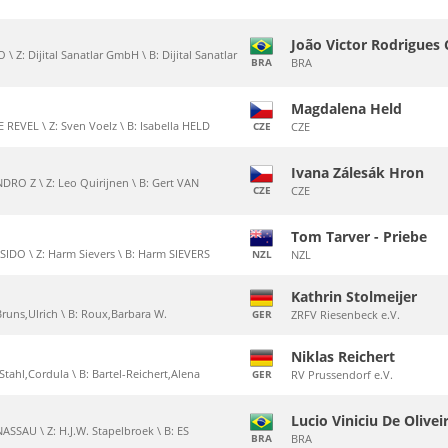
João Victor Rodrigues
 Z: Dijital Sanatlar GmbH \ B: Dijital Sanatlar
BRA
BRA
Magdalena Held
EVEL \ Z: Sven Voelz \ B: Isabella HELD
CZE
CZE
Ivana Zálesák Hron
RO Z \ Z: Leo Quirijnen \ B: Gert VAN
CZE
CZE
Tom Tarver - Priebe
IDO \ Z: Harm Sievers \ B: Harm SIEVERS
NZL
NZL
Kathrin Stolmeijer
 Bruns,Ulrich \ B: Roux,Barbara W.
GER
ZRFV Riesenbeck e.V.
Niklas Reichert
 Stahl,Cordula \ B: Bartel-Reichert,Alena
GER
RV Prussendorf e.V.
Lucio Viniciu De Olivei
SSAU \ Z: H.J.W. Stapelbroek \ B: ES
BRA
BRA