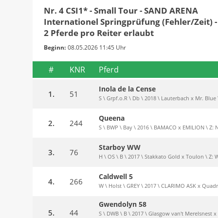
Nr. 4 CSI1* - Small Tour - SAND ARENA
Internationel Springprüfung (Fehler/Zeit) -
2 Pferde pro Reiter erlaubt
Beginn:
08.05.2026 11:45 Uhr
#
KNR
Pferd
Inola de la Cense
1.
51
S \ Grpf.o.R \ Db \ 2018 \ Lauterbach x Mr. Blue \
Queena
2.
244
S \ BWP \ Bay \ 2016 \ BAMACO x EMILION \ Z: 
Starboy WW
3.
76
H \ OS \ B \ 2017 \ Stakkato Gold x Toulon \ Z
Caldwell 5
4.
266
W \ Holst \ GREY \ 2017 \ CLARIMO ASK x Quadr
Gwendolyn 58
5.
44
S \ DWB \ B \ 2017 \ Glasgow van't Merelsnest x