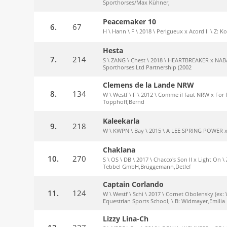
Sporthorses/Max Kühner,
Peacemaker 10
6.
67
H \ Hann \ F \ 2018 \ Perigueux x Acord II \ Z: K
Hesta
7.
214
S \ ZANG \ Chest \ 2018 \ HEARTBREAKER x NABA
Sporthorses Ltd Partnership (2002
Clemens de la Lande NRW
8.
134
W \ Westf \ F \ 2012 \ Comme il faut NRW x For P
Topphoff,Bernd
Kaleekarla
9.
218
W \ KWPN \ Bay \ 2015 \ A LEE SPRING POWER x
Chaklana
10.
270
S \ OS \ DB \ 2017 \ Chacco's Son II x Light On
Tebbel GmbH,Brüggemann,Detlef
Captain Corlando
11.
124
W \ Westf \ Schi \ 2017 \ Cornet Obolensky (ex:
Equestrian Sports School, \ B: Widmayer,Emilia
Lizzy Lina-Ch