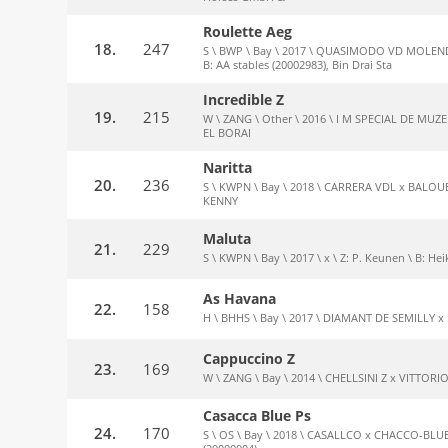
Roulette Aeg
18.
247
S \ BWP \ Bay \ 2017 \ QUASIMODO VD MOLENDR
B: AA stables (20002983), Bin Drai Sta
Incredible Z
19.
215
W \ ZANG \ Other \ 2016 \ I M SPECIAL DE MUZ
EL BORAI
Naritta
20.
236
S \ KWPN \ Bay \ 2018 \ CARRERA VDL x BALOUB
KENNY
Maluta
21.
229
S \ KWPN \ Bay \ 2017 \ x \ Z: P. Keunen \ B: H
As Havana
22.
158
H \ BHHS \ Bay \ 2017 \ DIAMANT DE SEMILLY x 
Cappuccino Z
23.
169
W \ ZANG \ Bay \ 2014 \ CHELLSINI Z x VITTORIO
Casacca Blue Ps
24.
170
S \ OS \ Bay \ 2018 \ CASALLCO x CHACCO-BLUE \