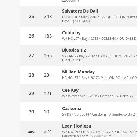
(20000004)
Salvatore De Dali
25.
248
H \ WESTF \ Bay \ 2018 \ BALOUS BELLINI x RYCO \
GmbH (20002437)
Coldplay
26.
183
W \ HOLST \ Bay \ 2013 \ COLMAN x QUIDAM DE R
Bjussica T Z
27.
165
S \ ZANG \ Bay \ 2018 \ BAMAKO DE MUZE x SAND
HOYDONCK
Million Monday
28.
234
H \ HOLST \ Bay \ 2017 \ MILLION DOLLAR x COS
Cee Kay
29.
121
W \ Westf \ Schi \ 2018 \ Cornado I x Aletto \ Z:
Caskonia
30.
10
S \ DSP \ B \ 2014 \ Casskeni II x Sambuco B \ Z:
Leon Hodieza
224
ausg.
W \ KWPN \ Chest \ 2016 \ COMME IL FAUT 5 x NA
Equestrian Team BV (20023857)