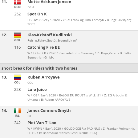
11.
Mette Askham Jensen
DEN
DEN
252
Spot On K
H \ DWB \ Grey \ 2020 \ x \ Z: Frank og Tina Torndyb \ B: Inge Ulvsbjerg
TOFT
12.
Klas-Kristoff Kudlinski
GER
Reit- u.Fahrv.Gestüt Steendiek eV
116
Catching Fire BE
W \ Holst \ B \ 2020 \ Cascadello I x Clearway \ Z: Böge,Peter \ B: Baltic
Equestrian GmbH,
short break for riders with two horses
13.
Ruben Arroyave
COL
COL
228
Lulo Juice
W \ OS \ Bay \ 2020 \ BALOU DU ROUET x WILLI 51 \ Z: ZG Arbouin &
Umana \ B: Ruben ARROYAVE
14.
James Connors Smyth
IRL
IRL
242
Piet Van T' Loo
W \ KWPN \ Bay \ 2020 \ GOLDDIGGER x PADINUS \ Z: Franken Volmerink,
H.H.S. \ B: Beerbaum Stables GmbH (20019656)