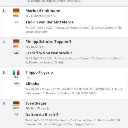
\ B: Beerbaum Stables GmbH (20019656)
3.
Marius Brinkmann
GER
RFV Lüdinghausen e.V.
79
Thorin von der Mittelerde
W \ OS \ Schi \ 2020 \ Tobago Z x Untouchable \ Z: Jansen,Gebhard \ B:
Jansen,Gebhard
4.
Philipp Schulze Topphoff
GER
RFV Roxel e.V.
140
Ferrari v/h Sassenbroek Z
W \ Z.Rpf \ F \ 2020 \ Farfelu de Muze x Carano \ Z: Ceulemants,Alfons \
B: Beerbaum Stables GmbH,
5.
Filippo Frigerio
ITA
ITA
155
Alibaba
W \ HANN \ Other \ 2020 \ AGANIX DU SEIGNEUR x ACORADO \ Z: Frank
Johannsen \ B: Beerbaum Stables GmbH (20019656)
6.
Sven Sieger
GER
RFV Bad Wurzach
28
Dalton du Risoir Z
W \ Z.Rpf \ R \ 2020 \ Dominator Z x Chacco-Blue \ Z: Du Risoir BV, \ B:
Heinzler,Edim,Ausbildungsstall Sven Sieger GmbH,