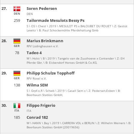
27.
Soren Pedersen
DEN
DEN
259
Tailormade Mesulots Bessy Ps
S \ OS \ Chest \ 2019 \ MESULOT PS x BALOUBET DU ROUET \ Z: Gestüt
Lewitz \ B: Paul Schockemöhle Pferdehaltung Gmb
28.
Marius Brinkmann
GER
RFV Lüdinghausen e.V.
78
Tadeo 4
W \ Holst \ B \ 2019 \ Tangelo van de Zuuthoeve x Contender \ Z: EH
Pferde Gbr, \ B: Eickendorf Horses GmbH & Co.KG,
29.
Philipp Schulze Topphoff
GER
RFV Roxel e.V.
138
Wilma SEM
S \ Grpf.o.R \ Schwb \ 2019 \ Casall Sem x \ Z: Pedersen,Esben \ B:
Beerbaum Stables GmbH,
30.
Filippo Frigerio
ITA
ITA
185
Conrad 182
W \ HANN \ Bay \ 2019 \ CARRERA VDL x BERLIN \ Z: Wilhelm Meiners \ B:
Beerbaum Stables GmbH (20019656)