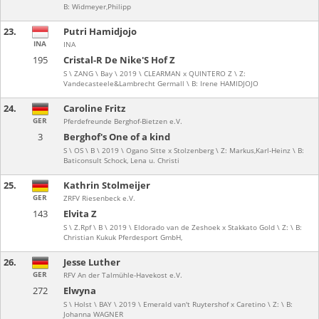
B: Widmeyer,Philipp
23.
Putri Hamidjojo
INA
INA
195
Cristal-R De Nike'S Hof Z
S \ ZANG \ Bay \ 2019 \ CLEARMAN x QUINTERO Z \ Z:
Vandecasteele&Lambrecht Germall \ B: Irene HAMIDJOJO
24.
Caroline Fritz
GER
Pferdefreunde Berghof-Bietzen e.V.
3
Berghof's One of a kind
S \ OS \ B \ 2019 \ Ogano Sitte x Stolzenberg \ Z: Markus,Karl-Heinz \ B:
Baticonsult Schock, Lena u. Christi
25.
Kathrin Stolmeijer
GER
ZRFV Riesenbeck e.V.
143
Elvita Z
S \ Z.Rpf \ B \ 2019 \ Eldorado van de Zeshoek x Stakkato Gold \ Z: \ B:
Christian Kukuk Pferdesport GmbH,
26.
Jesse Luther
GER
RFV An der Talmühle-Havekost e.V.
272
Elwyna
S \ Holst \ BAY \ 2019 \ Emerald van't Ruytershof x Caretino \ Z: \ B:
Johanna WAGNER