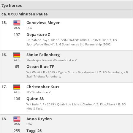
7yo horses
ca. 07:00 Minuten Pause
15.
Genevieve Meyer
USA
USA
197
Departure Z
H \ ZANG \ Bay \ 2019 \ DOMINATOR 2000 Z x CANTURO \ Z: HS
Sportpferde GmbH \ B: G Sporthorses Ltd Partnership (2002
16.
Sönke Fallenberg
GER
Pferdesportverein Wessenhorst e.V.
65
Ocean Blue TF
W \ Westf \ B \ 2019 \ Ogano Sitte x Blockbuster I \ Z: ZG Fallenberg, \ B:
Stall Triebus/Fallenberg,
17.
Christopher Kurz
GER
RFV Sinsheim e.V.
106
Quinn 83
W \ Holst \ F \ 2019 \ Quabri de L'Isle x Clarimo \ Z: Klos,Albert \ B: BG
Klos & Kurz,
18.
Anna Dryden
USA
USA
255
Taggi 25