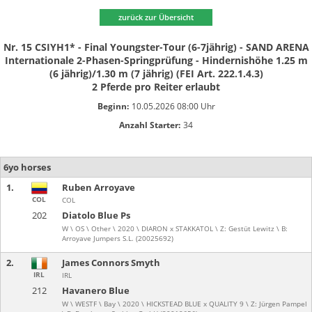
zurück zur Übersicht
Nr. 15 CSIYH1* - Final Youngster-Tour (6-7jährig) - SAND ARENA
Internationale 2-Phasen-Springprüfung - Hindernishöhe 1.25 m
(6 jährig)/1.30 m (7 jährig) (FEI Art. 222.1.4.3)
2 Pferde pro Reiter erlaubt
Beginn:
10.05.2026 08:00 Uhr
Anzahl Starter:
34
6yo horses
1.
Ruben Arroyave
COL
COL
202
Diatolo Blue Ps
W \ OS \ Other \ 2020 \ DIARON x STAKKATOL \ Z: Gestüt Lewitz \ B:
Arroyave Jumpers S.L. (20025692)
2.
James Connors Smyth
IRL
IRL
212
Havanero Blue
W \ WESTF \ Bay \ 2020 \ HICKSTEAD BLUE x QUALITY 9 \ Z: Jürgen Pampel