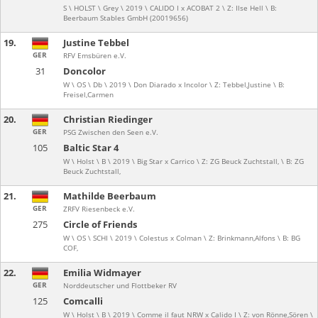
S \ HOLST \ Grey \ 2019 \ CALIDO I x ACOBAT 2 \ Z: Ilse Hell \ B:
Beerbaum Stables GmbH (20019656)
19.
Justine Tebbel
GER
RFV Emsbüren e.V.
31
Doncolor
W \ OS \ Db \ 2019 \ Don Diarado x Incolor \ Z: Tebbel,Justine \ B:
Freisel,Carmen
20.
Christian Riedinger
GER
PSG Zwischen den Seen e.V.
105
Baltic Star 4
W \ Holst \ B \ 2019 \ Big Star x Carrico \ Z: ZG Beuck Zuchtstall, \ B: ZG
Beuck Zuchtstall,
21.
Mathilde Beerbaum
GER
ZRFV Riesenbeck e.V.
275
Circle of Friends
W \ OS \ SCHI \ 2019 \ Colestus x Colman \ Z: Brinkmann,Alfons \ B: BG
COF,
22.
Emilia Widmayer
GER
Norddeutscher und Flottbeker RV
125
Comcalli
W \ Holst \ B \ 2019 \ Comme il faut NRW x Calido I \ Z: von Rönne,Sören \