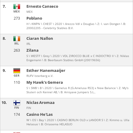
7.
Ernesto Canseco
MEX
MEX
273
Poblano
H \ KWPN \ CHEST \ 2020 \ Arezzo Vdl x Douglas \ Z: I. van Dongen \ B:
20002205 - Celebrity Stables B.V.
8.
Ciaran Nallon
IRL
IRL
263
Zilana
S \ WESTF \ Grey \ 2020 \ VDL ZIROCCO BLUE x C INDOCTRO II \ Z: Niklas
Engemann \ B: Beerbaum Stables GmbH (20019656)
9.
Esther Hanemaaijer
GER
RUFV Isterberg e.V.
110
My Hawk's Gemera
S \ SWB \ B \ 2020 \ Gamelus R (G.Amelusa R53) x New Balance \ Z: My's
Stuteri och Kennel AB, \ B: Arroyave Jumpers S.L.,
10.
Niclas Aromaa
FIN
FIN
174
Casino He'Las
W \ OS \ Bay \ 2020 \ CASINO BERLIN OLD x LANDOR S \ Z: Kimmo u. Ulla
Helasuo \ B: Oriasema HELASUO