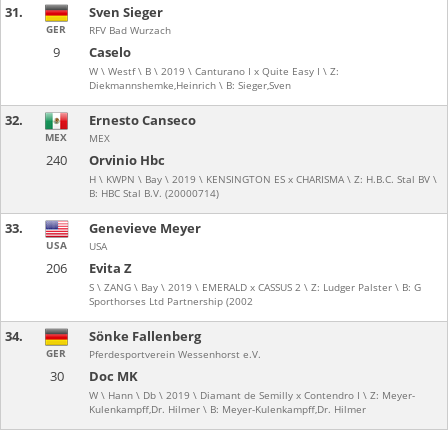
31.
Sven Sieger
GER
RFV Bad Wurzach
9
Caselo
W \ Westf \ B \ 2019 \ Canturano I x Quite Easy I \ Z:
Diekmannshemke,Heinrich \ B: Sieger,Sven
32.
Ernesto Canseco
MEX
MEX
240
Orvinio Hbc
H \ KWPN \ Bay \ 2019 \ KENSINGTON ES x CHARISMA \ Z: H.B.C. Stal BV \
B: HBC Stal B.V. (20000714)
33.
Genevieve Meyer
USA
USA
206
Evita Z
S \ ZANG \ Bay \ 2019 \ EMERALD x CASSUS 2 \ Z: Ludger Palster \ B: G
Sporthorses Ltd Partnership (2002
34.
Sönke Fallenberg
GER
Pferdesportverein Wessenhorst e.V.
30
Doc MK
W \ Hann \ Db \ 2019 \ Diamant de Semilly x Contendro I \ Z: Meyer-
Kulenkampff,Dr. Hilmer \ B: Meyer-Kulenkampff,Dr. Hilmer