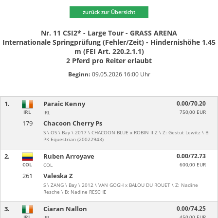
zurück zur Übersicht
Nr. 11 CSI2* - Large Tour - GRASS ARENA
Internationale Springprüfung (Fehler/Zeit) - Hindernishöhe 1.45
m (FEI Art. 220.2.1.1)
2 Pferd pro Reiter erlaubt
Beginn:
09.05.2026 16:00 Uhr
1.
Paraic Kenny
0.00/70.20
IRL
750,00 EUR
IRL
179
Chacoon Cherry Ps
S \ OS \ Bay \ 2017 \ CHACOON BLUE x ROBIN II Z \ Z: Gestut Lewitz \ B:
PK Equestrian (20022943)
2.
Ruben Arroyave
0.00/72.73
COL
600,00 EUR
COL
261
Valeska Z
S \ ZANG \ Bay \ 2012 \ VAN GOGH x BALOU DU ROUET \ Z: Nadine
Resche \ B: Nadine RESCHE
3.
Ciaran Nallon
0.00/74.25
IRL
450,00 EUR
IRL