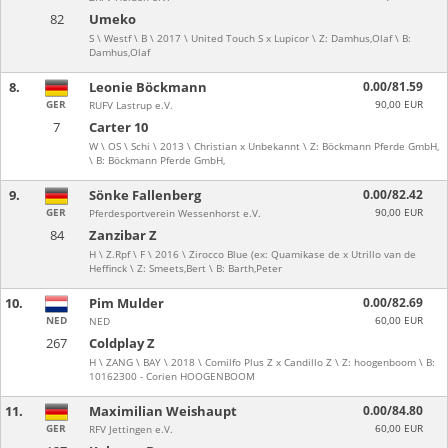
82
Umeko
S \ Westf \ B \ 2017 \ United Touch S x Lupicor \ Z: Damhus,Olaf \ B:
Damhus,Olaf
8.
Leonie Böckmann
0.00/81.59
GER
90,00 EUR
RUFV Lastrup e.V.
7
Carter 10
W \ OS \ Schi \ 2013 \ Christian x Unbekannt \ Z: Böckmann Pferde GmbH,
\ B: Böckmann Pferde GmbH,
9.
Sönke Fallenberg
0.00/82.42
GER
90,00 EUR
Pferdesportverein Wessenhorst e.V.
84
Zanzibar Z
H \ Z.Rpf \ F \ 2016 \ Zirocco Blue (ex: Quamikase de x Utrillo van de
Heffinck \ Z: Smeets,Bert \ B: Barth,Peter
10.
Pim Mulder
0.00/82.69
NED
60,00 EUR
NED
267
Coldplay Z
H \ ZANG \ BAY \ 2018 \ Comilfo Plus Z x Candillo Z \ Z: hoogenboom \ B:
10162300 - Corien HOOGENBOOM
11.
Maximilian Weishaupt
0.00/84.80
GER
60,00 EUR
RFV Jettingen e.V.