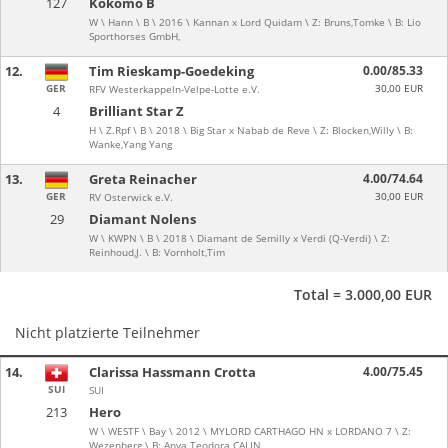
127
Kokomo B
W \ Hann \ B \ 2016 \ Kannan x Lord Quidam \ Z: Bruns,Tomke \ B: Lio
Sporthorses GmbH,
12.
Tim Rieskamp-Goedeking
0.00/85.33
GER
30,00 EUR
RFV Westerkappeln-Velpe-Lotte e.V.
4
Brilliant Star Z
H \ Z.Rpf \ B \ 2018 \ Big Star x Nabab de Reve \ Z: Blocken,Willy \ B:
Wanke,Yang Yang
13.
Greta Reinacher
4.00/74.64
GER
30,00 EUR
RV Osterwick e.V.
29
Diamant Nolens
W \ KWPN \ B \ 2018 \ Diamant de Semilly x Verdi (Q-Verdi) \ Z:
Reinhoud,J. \ B: Vornholt,Tim
Total = 3.000,00 EUR
Nicht platzierte Teilnehmer
14.
Clarissa Hassmann Crotta
4.00/75.45
SUI
SUI
213
Hero
W \ WESTF \ Bay \ 2012 \ MYLORD CARTHAGO HN x LORDANO 7 \ Z:
Wezenberg \ B: Anya Teodora CALIN