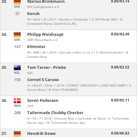
23.
Marius Brinkmann
8.00/83.14
GER
RFV Lüdinghausen e.V.
57
Kerub
W \ Holst \ B \ 2017 \ Kannan x Contender \ Z: EH Pferde GbR, \ B:
Eickendorf Horses GmbH & Co.KG,
24.
Philipp Weishaupt
8.00/83.49
GER
ZRFV Riesenbeck e.V.
147
Kilmister
W \ SWB \ Db \ 2016 \ Diarado x Hors la Loi II \ Z: Rittstam,Sandra \ B:
Lawaetz,Alice
25.
Tom Tarver - Priebe
8.00/83.52
NZL
NZL
193
Cornet'S Caruso
H \ HOLST \ Other \ 2018 \ CORNET OBOLENSKY x CASH AND CARRY \ Z:
Karola Boley \ B: Peter STAHLBERG
26.
Soren Pedersen
8.00/85.11
DEN
DEN
268
Tailormade Chubby Checker
H \ OS \ F \ 2018 \ Chacoon Blue x Carembar de Muze \ Z: Tailormade
Horses Aps, \ B: Tailormade Horses Aps,
27.
Hendrik Dowe
8.00/86.83