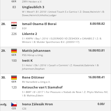
GER
ZRFV Heiden e.V.
83
Unglaublich 3
W \ Westf \ B \ 2018 \ United Touch S x Carrico \ Z: Dowe,Heinrich \ B:
Dowe,Heinrich,Inholte,Ludger
28.
Ismail Osama El Borai
8.00/88.82
EGY
EGY
226
Lidante 2
S \ KWPN \ Bay \ 2016 \ ELDORADO VD ZESHOEK x CANABIS Z \ Z: B.
Winters \ B: Mulder Sporthorses B.V. (20005117)
29.
Mattis Johannsen
16.00/83.81
GER
PSG Hörup u.Umg.
100
Ivett K
S \ Holst \ Db \ 2016 \ Casall x Cormint \ Z: Kowalski,Gabriele \ B:
Johannsen,Stephan
30.
Rene Dittmer
16.00/88.41
GER
RV Harsefeld u.Umg.e.V.
120
Retouche van't Siamshof
S \ BWP \ B \ 2017 \ For Pleasure x Nabab de Reve \ Z: Phyto Mahieu NV,
\ B: Mahieu,Edwin
Ivana Zálesák Hron
0.00/
aufg.
CZE
CZE