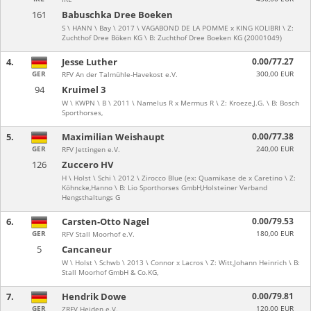
161
Babuschka Dree Boeken
S \ HANN \ Bay \ 2017 \ VAGABOND DE LA POMME x KING KOLIBRI \ Z:
Zuchthof Dree Böken KG \ B: Zuchthof Dree Boeken KG (20001049)
4.
Jesse Luther
0.00/77.27
GER
300,00 EUR
RFV An der Talmühle-Havekost e.V.
94
Kruimel 3
W \ KWPN \ B \ 2011 \ Namelus R x Mermus R \ Z: Kroeze,J.G. \ B: Bosch
Sporthorses,
5.
Maximilian Weishaupt
0.00/77.38
GER
240,00 EUR
RFV Jettingen e.V.
126
Zuccero HV
H \ Holst \ Schi \ 2012 \ Zirocco Blue (ex: Quamikase de x Caretino \ Z:
Köhncke,Hanno \ B: Lio Sporthorses GmbH,Holsteiner Verband
Hengsthaltungs G
6.
Carsten-Otto Nagel
0.00/79.53
GER
180,00 EUR
RFV Stall Moorhof e.V.
5
Cancaneur
W \ Holst \ Schwb \ 2013 \ Connor x Lacros \ Z: Witt,Johann Heinrich \ B:
Stall Moorhof GmbH & Co.KG,
7.
Hendrik Dowe
0.00/79.81
GER
120,00 EUR
ZRFV Heiden e.V.