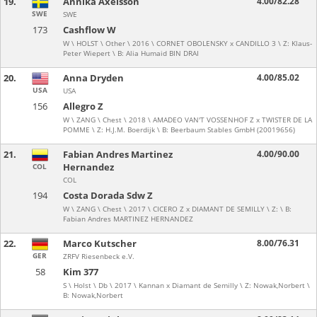
19.
Annika Axelsson
4.00/82.28
SWE
SWE
173
Cashflow W
W \ HOLST \ Other \ 2016 \ CORNET OBOLENSKY x CANDILLO 3 \ Z: Klaus-
Peter Wiepert \ B: Alia Humaid BIN DRAI
20.
Anna Dryden
4.00/85.02
USA
USA
156
Allegro Z
W \ ZANG \ Chest \ 2018 \ AMADEO VAN'T VOSSENHOF Z x TWISTER DE LA
POMME \ Z: H.J.M. Boerdijk \ B: Beerbaum Stables GmbH (20019656)
21.
Fabian Andres Martinez
4.00/90.00
Hernandez
COL
COL
194
Costa Dorada Sdw Z
W \ ZANG \ Chest \ 2017 \ CICERO Z x DIAMANT DE SEMILLY \ Z: \ B:
Fabian Andres MARTINEZ HERNANDEZ
22.
Marco Kutscher
8.00/76.31
GER
ZRFV Riesenbeck e.V.
58
Kim 377
S \ Holst \ Db \ 2017 \ Kannan x Diamant de Semilly \ Z: Nowak,Norbert \
B: Nowak,Norbert