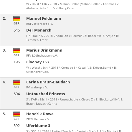
W \ Holst \ Hlb \ 2018 \ Million Dollar (Million Dollar x Larimar \ Z:
Ahsbahs,Deike \ B: Stahlberg,Peter
2.
Manuel Feldmann
GER
RUFV Isterberg e.V.
646
Der Monarch
H \ Trak. \ S \ 2018 \ Abdullah x Herzruf \ Z: Röber-Weiß, Antje \ B:
Temmen, Franz
3.
Marius Brinkmann
GER
RFV Lüdinghausen e.V.
195
Clooney 153
W \ Westf \ Schi \ 2018 \ Cornado I x Casall \ Z: Kröger,Bernd \ B:
Gripshöver GbR,
4.
Carina Braun-Baudach
GER
RV Waltrop e.V.
604
Untouched Princess
S \ BWP \ BSchi \ 2018 \ Untouchable x Cicero Z \ Z: Blocken,Willy \ B:
Braun-Baudach,Carina
5.
Hendrik Dowe
GER
ZRFV Heiden e.V.
592
Uferblume 3
S \ OS \ B \ 2018 \ United Touch S x Captain Fire \ Z: Löhr,Nicola \ B: