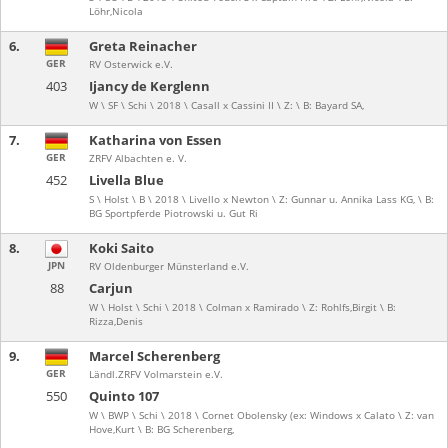
Löhr,Nicola
6.
Greta Reinacher
GER
RV Osterwick e.V.
403
Ijancy de Kerglenn
W \ SF \ Schi \ 2018 \ Casall x Cassini II \ Z: \ B: Bayard SA,
7.
Katharina von Essen
GER
ZRFV Albachten e. V.
452
Livella Blue
S \ Holst \ B \ 2018 \ Livello x Newton \ Z: Gunnar u. Annika Lass KG, \ B:
BG Sportpferde Piotrowski u. Gut Ri
8.
Koki Saito
JPN
RV Oldenburger Münsterland e.V.
88
Carjun
W \ Holst \ Schi \ 2018 \ Colman x Ramirado \ Z: Rohlfs,Birgit \ B:
Rizza,Denis
9.
Marcel Scherenberg
GER
Ländl.ZRFV Volmarstein e.V.
550
Quinto 107
W \ BWP \ Schi \ 2018 \ Cornet Obolensky (ex: Windows x Calato \ Z: van
Hove,Kurt \ B: BG Scherenberg,