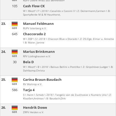
GER
RuFV Obere Arlau Sitz Behrendorf
105
Cash Flow CK
W \ Westf \ F \ 2018 \ Casalido x Cassini II \ Z: Deitermann,Carmen \ B:
Sportpferde M & M Haunhorst,
23.
Manuel Feldmann
GER
RUFV Isterberg e.V.
645
Chaccorado 2
W \ DSP \ S \ 2018 \ Chacoon Blue x Diarado \ Z: ZG Ege, Elmar u. Annette
\ B: Maier, Janine
24.
Marius Brinkmann
GER
RFV Lüdinghausen e.V.
30
Bela D
W \ Westf \ B \ 2018 \ Balous Bellini x Pontifex \ Z: Gripshöver,Ludger \ B:
Dahlkamp,Christa
25.
Carina Braun-Baudach
GER
RV Waltrop e.V.
586
Tarja 4
S \ Hann \ Schwb \ 2018 \ Tangelo van de Zuuthoeve x Numero Uno \ Z:
Klaaßen,Andreas \ B: Baudach,Dirk
26.
Hendrik Dowe
GER
ZRFV Heiden e.V.