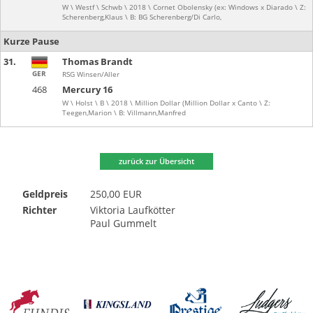
W \ Westf \ Schwb \ 2018 \ Cornet Obolensky (ex: Windows x Diarado \ Z:
Scherenberg,Klaus \ B: BG Scherenberg/Di Carlo,
Kurze Pause
31.
Thomas Brandt
GER
RSG Winsen/Aller
468
Mercury 16
W \ Holst \ B \ 2018 \ Million Dollar (Million Dollar x Canto \ Z:
Teegen,Marion \ B: Villmann,Manfred
zurück zur Übersicht
Geldpreis
250,00 EUR
Richter
Viktoria Laufkötter
Paul Gummelt