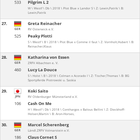
533
Pilgrim L 2
W \ Westf \ Db \ 2018 \ Plot Blue x Landor S \ Z: Lewin,Patrik \ B:
Lewin,Patrik
27.
Greta Reinacher
GER
RV Osterwick e.V.
525
Peaky Plotti
S \ Westf \ B \ 2018 \ Plot Blue x Comme il faut \ Z: Vornholt,Hubert \ B:
Reinacher,Klaus
28.
Katharina von Essen
GER
ZRFV Albachten e. V.
460
Lucy La Douce
S \ Holst \ B \ 2018 \ Colman x Acorado I \ Z: Tischer,Thomas \ B: BG
Sportpferde Piotrowski u. Saskia
29.
Koki Saito
JPN
RV Oldenburger Münsterland e.V.
106
Cash On Me
H \ Westf \ Db \ 2018 \ Conthargos x Balous Bellini \ Z: Dieckhoff-
Holsen,Martin \ B: Aron-Horses,
30.
Marcel Scherenberg
GER
Ländl.ZRFV Volmarstein e.V.
186
Claus Cornet S