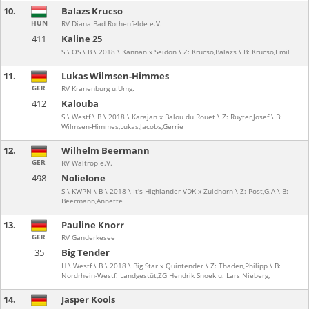
10.
Balazs Krucso
HUN
RV Diana Bad Rothenfelde e.V.
411
Kaline 25
S \ OS \ B \ 2018 \ Kannan x Seidon \ Z: Krucso,Balazs \ B: Krucso,Emil
11.
Lukas Wilmsen-Himmes
GER
RV Kranenburg u.Umg.
412
Kalouba
S \ Westf \ B \ 2018 \ Karajan x Balou du Rouet \ Z: Ruyter,Josef \ B:
Wilmsen-Himmes,Lukas,Jacobs,Gerrie
12.
Wilhelm Beermann
GER
RV Waltrop e.V.
498
Nolielone
S \ KWPN \ B \ 2018 \ It's Highlander VDK x Zuidhorn \ Z: Post,G.A \ B:
Beermann,Annette
13.
Pauline Knorr
GER
RV Ganderkesee
35
Big Tender
H \ Westf \ B \ 2018 \ Big Star x Quintender \ Z: Thaden,Philipp \ B:
Nordrhein-Westf. Landgestüt,ZG Hendrik Snoek u. Lars Nieberg,
14.
Jasper Kools