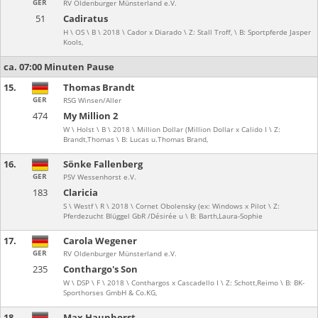
GER
RV Oldenburger Münsterland e.V.
51
Cadiratus
H \ OS \ B \ 2018 \ Cador x Diarado \ Z: Stall Troff, \ B: Sportpferde Jasper
Kools,
ca. 07:00 Minuten Pause
15.
Thomas Brandt
GER
RSG Winsen/Aller
474
My Million 2
W \ Holst \ B \ 2018 \ Million Dollar (Million Dollar x Calido I \ Z:
Brandt,Thomas \ B: Lucas u.Thomas Brand,
16.
Sönke Fallenberg
GER
PSV Wessenhorst e.V.
183
Claricia
S \ Westf \ R \ 2018 \ Cornet Obolensky (ex: Windows x Pilot \ Z:
Pferdezucht Blüggel GbR /Désirée u \ B: Barth,Laura-Sophie
17.
Carola Wegener
GER
RV Oldenburger Münsterland e.V.
235
Conthargo's Son
W \ DSP \ F \ 2018 \ Conthargos x Cascadello I \ Z: Schott,Reimo \ B: BK-
Sporthorses GmbH & Co.KG,
18.
Max Haunhorst