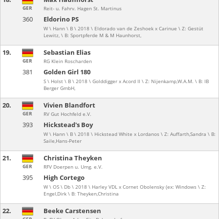
GER
Reit- u. Fahrv. Hagen St. Martinus
360
Eldorino PS
W \ Hann \ B \ 2018 \ Eldorado van de Zeshoek x Carinue \ Z: Gestüt
Lewitz, \ B: Sportpferde M & M Haunhorst,
19.
Sebastian Elias
GER
RG Klein Roscharden
381
Golden Girl 180
S \ Holst \ B \ 2018 \ Golddigger x Acord II \ Z: Nijenkamp,W.A.M. \ B: IB
Berger GmbH,
20.
Vivien Blandfort
GER
RV Gut Hochfeld e.V.
393
Hickstead's Boy
W \ Hann \ B \ 2018 \ Hickstead White x Lordanos \ Z: Auffarth,Sandra \ B:
Saile,Hans-Peter
21.
Christina Theyken
GER
RFV Doerpen u. Umg. e.V.
395
High Cortego
W \ OS \ Db \ 2018 \ Harley VDL x Cornet Obolensky (ex: Windows \ Z:
Engel,Dirk \ B: Theyken,Christina
22.
Beeke Carstensen