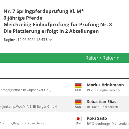
Nr. 7 Springpferdeprüfung Kl. M*
6-jährige Pferde
Gleichzeitig Einlaufprüfung für Prüfung Nr. 8
Die Platzierung erfolgt in 2 Abteilungen
Beginn:
12.06.2024 12:45 Uhr
Reiter / Reiterin
Marius Brinkmann
Z: Kröger,Bernd \ B: Gripshöver GbR,
GER
RFV Lüdinghausen e.V.
Sebastian Elias
Z: Nijenkamp,W.A.M. \ B: IB Berger GmbH,
GER
RG Klein Roscharden
Koki Saito
: Rohlfs,Birgit \ B: Rizza,Denis
JPN
RV Oldenburger Münsterlan