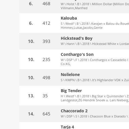
6.
468
W \ Holst \ B \ 2018 \ Million Dollar (Million D
Villmann,Manfred
Kalouba
6.
412
S \ Westf \ B \ 2018 \ Karajan x Balou du Rouet
Himmes,Lukas,Jacobs,Gerrie
Hickstead's Boy
10.
393
W \ Hann \ B \ 2018 \ Hickstead White x Lordan
Conthargo's Son
10.
235
W \ DSP \ F \ 2018 \ Conthargos x Cascadello 
Co.KG,
Nolielone
10.
498
S \ KWPN \ B \ 2018 \ It's Highlander VDK x Z
Big Tender
13.
35
H \ Westf \ B \ 2018 \ Big Star x Quintender \ 
Landgestüt,ZG Hendrik Snoek u. Lars Nieberg
Chaccorado 2
14.
645
W \ DSP \ S \ 2018 \ Chacoon Blue x Diarado \ 
Tarja 4