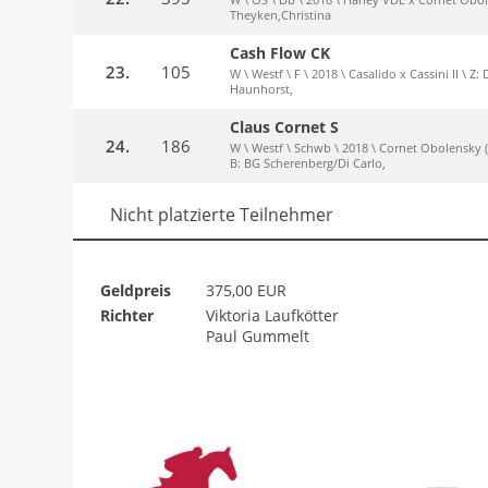
Theyken,Christina
Cash Flow CK
23.
105
W \ Westf \ F \ 2018 \ Casalido x Cassini II \
Haunhorst,
Claus Cornet S
24.
186
W \ Westf \ Schwb \ 2018 \ Cornet Obolensky 
B: BG Scherenberg/Di Carlo,
Nicht platzierte Teilnehmer
Geldpreis
375,00 EUR
Richter
Viktoria Laufkötter
Paul Gummelt