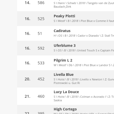
14.
586
S \ Hann \ Schwb \ 2018 \ Tangelo van de Zuu
Baudach,Dirk
Peaky Plotti
16.
525
S \ Westf \ B \ 2018 \ Plot Blue x Comme il fau
Cadiratus
16.
51
H \ OS \ B \ 2018 \ Cador x Diarado \ Z: Stall T
Uferblume 3
16.
592
S \ OS \ B \ 2018 \ United Touch S x Captain Fir
Pilgrim L 2
16.
533
W \ Westf \ Db \ 2018 \ Plot Blue x Landor S \ 
Livella Blue
20.
452
S \ Holst \ B \ 2018 \ Livello x Newton \ Z: Gu
Piotrowski u. Gut Ri
Lucy La Douce
21.
460
S \ Holst \ B \ 2018 \ Colman x Acorado I \ Z:
Saskia
High Cortego
22.
395
W \ OS \ Db \ 2018 \ Harley VDL x Cornet Obol