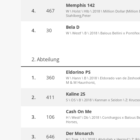
Memphis 142
4.
467
W \ Holst \ Hlb \ 2018 \ Million Dollar (Million
Stahlberg,Peter
Bela D
4.
30
W \ Westf \ B \ 2018 \ Balous Bellini x Pontif
2. Abteilung
Eldorino PS
1.
360
W \ Hann \ B \ 2018 \ Eldorado van de Zeshoek 
M & M Haunhorst,
Kaline 25
2.
411
S \ OS \ B \ 2018 \ Kannan x Seidon \ Z: Krucso
Cash On Me
3.
106
H \ Westf \ Db \ 2018 \ Conthargos x Balous Bel
Horses,
Der Monarch
3.
646
H \ Trak. \ S \ 2018 \ Abdullah x Herzruf \ Z: 