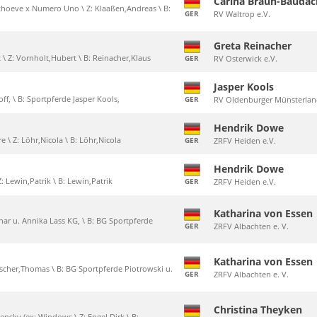
Carina Braun-Baudac
thoeve x Numero Uno \ Z: Klaaßen,Andreas \ B:
GER
RV Waltrop e.V.
Greta Reinacher
t \ Z: Vornholt,Hubert \ B: Reinacher,Klaus
GER
RV Osterwick e.V.
Jasper Kools
roff, \ B: Sportpferde Jasper Kools,
GER
RV Oldenburger Münsterlan
Hendrik Dowe
e \ Z: Löhr,Nicola \ B: Löhr,Nicola
GER
ZRFV Heiden e.V.
Hendrik Dowe
Z: Lewin,Patrik \ B: Lewin,Patrik
GER
ZRFV Heiden e.V.
Katharina von Essen
nnar u. Annika Lass KG, \ B: BG Sportpferde
GER
ZRFV Albachten e. V.
Katharina von Essen
 Tischer,Thomas \ B: BG Sportpferde Piotrowski u.
GER
ZRFV Albachten e. V.
Christina Theyken
ensky (ex: Windows \ Z: Engel,Dirk \ B: