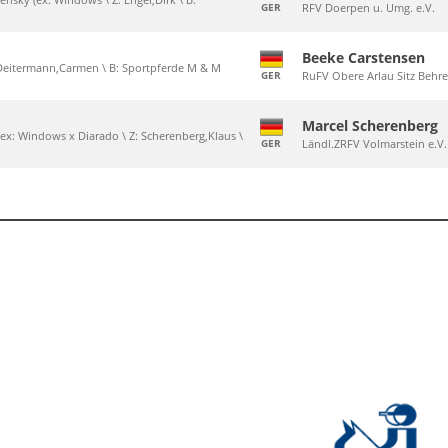
GER
RFV Doerpen u. Umg. e.V.
Beeke Carstensen
 Z: Deitermann,Carmen \ B: Sportpferde M & M
GER
RuFV Obere Arlau Sitz Behr
Marcel Scherenberg
(ex: Windows x Diarado \ Z: Scherenberg,Klaus \
GER
Ländl.ZRFV Volmarstein e.V.