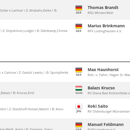
Thomas Brandt
 Dollar x Larimar \ Z: Ahsbahs,Deike \ B:
GER
RSG Winsen/Aller
Marius Brinkmann
ex \ Z: Gripshöver,Ludger \ B: Dahlkamp,Christa
GER
RFV Lüdinghausen e.V.
Max Haunhorst
x Carinue \ Z: Gestüt Lewitz, \ B: Sportpferde
GER
Reit- u. Fahrv. Hagen St. Ma
Balazs Krucso
,Balazs \ B: Krucso,Emil
HUN
RV Diana Bad Rothenfelde e
Koki Saito
lini \ Z: Dieckhoff-Holsen,Martin \ B: Aron-
JPN
RV Oldenburger Münsterlan
Manuel Feldmann
Röber-Weiß, Antje \ B: Temmen, Franz
GER
RUFV Isterberg e.V.