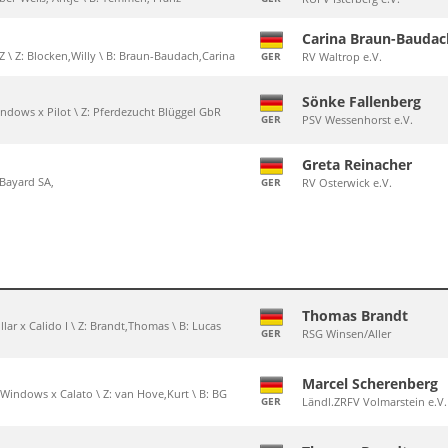
Carina Braun-Baudac
Z \ Z: Blocken,Willy \ B: Braun-Baudach,Carina
GER
RV Waltrop e.V.
Sönke Fallenberg
indows x Pilot \ Z: Pferdezucht Blüggel GbR
GER
PSV Wessenhorst e.V.
Greta Reinacher
: Bayard SA,
GER
RV Osterwick e.V.
Thomas Brandt
ollar x Calido I \ Z: Brandt,Thomas \ B: Lucas
GER
RSG Winsen/Aller
Marcel Scherenberg
 Windows x Calato \ Z: van Hove,Kurt \ B: BG
GER
Ländl.ZRFV Volmarstein e.V.