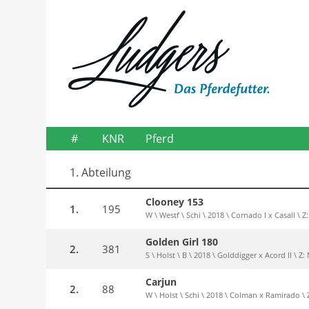
#
KNR
Pferd
1. Abteilung
Clooney 153
1.
195
W \ Westf \ Schi \ 2018 \ Cornado I x Casall \ 
Golden Girl 180
2.
381
S \ Holst \ B \ 2018 \ Golddigger x Acord II \ 
Carjun
2.
88
W \ Holst \ Schi \ 2018 \ Colman x Ramirado \ Z