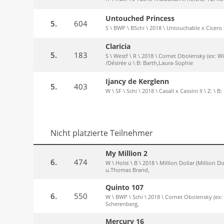
Untouched Princess
5.
604
S \ BWP \ BSchi \ 2018 \ Untouchable x Cicero 
Claricia
5.
183
S \ Westf \ R \ 2018 \ Cornet Obolensky (ex: W
/Désirée u \ B: Barth,Laura-Sophie
Ijancy de Kerglenn
5.
403
W \ SF \ Schi \ 2018 \ Casall x Cassini II \ Z: \ B
Nicht platzierte Teilnehmer
My Million 2
6.
474
W \ Holst \ B \ 2018 \ Million Dollar (Million D
u.Thomas Brand,
Quinto 107
6.
550
W \ BWP \ Schi \ 2018 \ Cornet Obolensky (ex:
Scherenberg,
Mercury 16