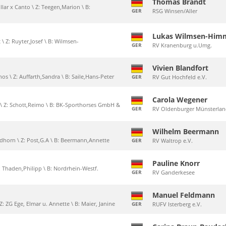
Thomas Brandt
ollar x Canto \ Z: Teegen,Marion \ B:
GER
RSG Winsen/Aller
Lukas Wilmsen-Him
 \ Z: Ruyter,Josef \ B: Wilmsen-
GER
RV Kranenburg u.Umg.
Vivien Blandfort
os \ Z: Auffarth,Sandra \ B: Saile,Hans-Peter
GER
RV Gut Hochfeld e.V.
Carola Wegener
I \ Z: Schott,Reimo \ B: BK-Sporthorses GmbH &
GER
RV Oldenburger Münsterlan
Wilhelm Beermann
uidhorn \ Z: Post,G.A \ B: Beermann,Annette
GER
RV Waltrop e.V.
Pauline Knorr
Z: Thaden,Philipp \ B: Nordrhein-Westf.
GER
RV Ganderkesee
,
Manuel Feldmann
Z: ZG Ege, Elmar u. Annette \ B: Maier, Janine
GER
RUFV Isterberg e.V.