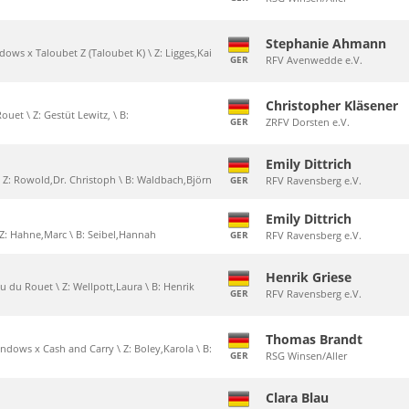
Stephanie Ahmann
dows x Taloubet Z (Taloubet K) \ Z: Ligges,Kai
GER
RFV Avenwedde e.V.
Christopher Kläsener
ouet \ Z: Gestüt Lewitz, \ B:
GER
ZRFV Dorsten e.V.
Emily Dittrich
 \ Z: Rowold,Dr. Christoph \ B: Waldbach,Björn
GER
RFV Ravensberg e.V.
Emily Dittrich
\ Z: Hahne,Marc \ B: Seibel,Hannah
GER
RFV Ravensberg e.V.
Henrik Griese
ou du Rouet \ Z: Wellpott,Laura \ B: Henrik
GER
RFV Ravensberg e.V.
Thomas Brandt
indows x Cash and Carry \ Z: Boley,Karola \ B:
GER
RSG Winsen/Aller
Clara Blau