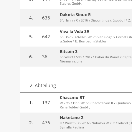
Stables GmbH,
Dakota Sioux R
4.
636
S \ Hann \ R \ 2016 \ Diacontinus x Escudo I \ Z
Viva la Vida 39
5.
642
S \ DSP \ BRAUN \ 2017 \ Van Gogh x Cornet O
u.Gabor \ B: Beerbaum Stables
Bitcoin 3
6.
36
S \ Westf \ Schi \ 2017 \ Balou du Rouet x Capta
Niermann,Julia
2. Abteilung
Chaccmo RT
1.
137
W \ OS \ Db \ 2016 \ Chacco's Son II x Quidamo 
René Tebbel GmbH,
Naketano 2
2.
476
H \ Westf \ B \ 2016 \ Nubalou W.Z. x Corland (D
Symalla,Paulina