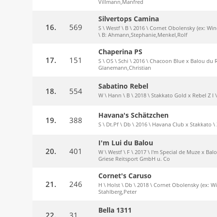
Villmann,Manfred
Silvertops Camina
16.
569
S \ Westf \ B \ 2016 \ Cornet Obolensky (ex: Win
\ B: Ahmann,Stephanie,Menkel,Rolf
Chaperina PS
17.
151
S \ OS \ Schi \ 2016 \ Chacoon Blue x Balou du R
Glanemann,Christian
Sabatino Rebel
18.
554
W \ Hann \ B \ 2018 \ Stakkato Gold x Rebel Z I
Havana's Schätzchen
19.
388
S \ Dt.Pf \ Db \ 2016 \ Havana Club x Stakkato 
I'm Lui du Balou
20.
401
W \ Westf \ F \ 2017 \ I'm Special de Muze x Bal
Griese Reitsport GmbH u. Co
Cornet's Caruso
21.
246
H \ Holst \ Db \ 2018 \ Cornet Obolensky (ex: W
Stahlberg,Peter
Bella 1311
22.
31