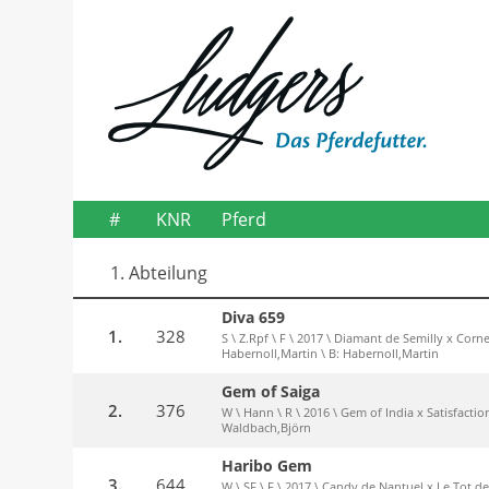
#
KNR
Pferd
1. Abteilung
Diva 659
1.
328
S \ Z.Rpf \ F \ 2017 \ Diamant de Semilly x Cor
Habernoll,Martin \ B: Habernoll,Martin
Gem of Saiga
2.
376
W \ Hann \ R \ 2016 \ Gem of India x Satisfaction
Waldbach,Björn
Haribo Gem
3.
644
W \ SF \ F \ 2017 \ Candy de Nantuel x Le Tot d