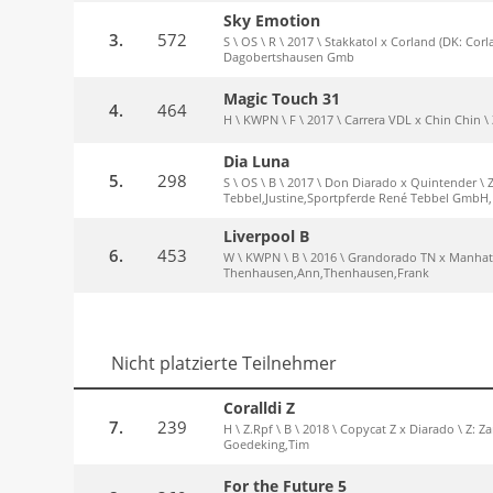
Sky Emotion
3.
572
S \ OS \ R \ 2017 \ Stakkatol x Corland (DK: Corl
Dagobertshausen Gmb
Magic Touch 31
4.
464
H \ KWPN \ F \ 2017 \ Carrera VDL x Chin Chin \
Dia Luna
5.
298
S \ OS \ B \ 2017 \ Don Diarado x Quintender \
Tebbel,Justine,Sportpferde René Tebbel GmbH,
Liverpool B
6.
453
W \ KWPN \ B \ 2016 \ Grandorado TN x Manhatta
Thenhausen,Ann,Thenhausen,Frank
Nicht platzierte Teilnehmer
Coralldi Z
7.
239
H \ Z.Rpf \ B \ 2018 \ Copycat Z x Diarado \ Z: 
Goedeking,Tim
For the Future 5