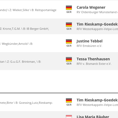
Carola Wegener
ando) \ Z: Wieker,Silke \ B: Reitsportanlage
GER
RV Oldenburger Münsterland 
Tim Rieskamp-Goedek
 Z: Krone,T.G.M. \ B: IB Berger GmbH,
GER
RFV Westerkappeln-Velpe-Lot
Justine Tebbel
 Z: Wegbünder,Arnold \ B:
GER
RFV Emsbüren e.V.
Tessa Thenhausen
n \ Z: G.u.G.F. Brinkman, \ B:
GER
RFV v. Bismarck Exter e.V.
Tim Rieskamp-Goedek
Zanete,Birte \ B: Goessing,Lutz,Rieskamp-
GER
RFV Westerkappeln-Velpe-Lot
Lisa Maria Räuber