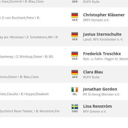
 Z: Kara,Dominik \ B: Blau,Clara
GER
RUFV Rulle
Christopher Kläsener
\ Z: von Burchard,Petra \ B:
GER
ZRFV Dorsten e.V.
Justus Sternschulte
ky (ex: Windows \ Z: Schellekens,Wil \ B:
GER
Ländl. RFV Kirchhellen e. V.
Frederick Troschke
Gesmeray \ Z: Mindrup,Dieter \ B: BG
GER
Reit- u. Fahrv. Hagen St. Mart
Clara Blau
Bloms,Dieter \ B: Blau,Clara
GER
RUFV Rulle
Jonathan Gordon
Thiele,Claudia \ B: Hoppe,Elisabeth
IRL
RV St.Georg Münster e.V.
Lina Renström
Z: Zuchthof Rene Tebbel, \ B: Renström,Per
SWE
RFV Greven e.V.