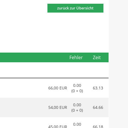
zurück zur Übersicht
Fehler
Zeit
0.00
66,00 EUR
63.13
(0 + 0)
0.00
54,00 EUR
64.66
(0 + 0)
0.00
45,00 EUR
66.18