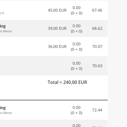
0.00
45,00 EUR
67.46
(0 + 0)
e.V.
0.00
ing
39,00 EUR
68.62
(0 + 0)
te-Werse
0.00
36,00 EUR
70.07
(0 + 0)
0.00
70.63
(0 + 0)
Total = 240,00 EUR
0.00
ing
72.44
(0 + 0)
te-Werse
0.00