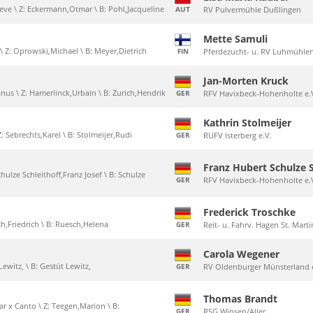
Reve \ Z: Eckermann,Otmar \ B: Pohl,Jacqueline
AUT
RV Pulvermühle Dußlingen
Mette Samuli
\ Z: Oprowski,Michael \ B: Meyer,Dietrich
FIN
Pferdezucht- u. RV Luhmühlen
Jan-Morten Kruck
anus \ Z: Hamerlinck,Urbain \ B: Zurich,Hendrik
GER
RFV Havixbeck-Hohenholte e.
Kathrin Stolmeijer
Z: Sebrechts,Karel \ B: Stolmeijer,Rudi
GER
RUFV Isterberg e.V.
Franz Hubert Schulze S
chulze Schleithoff,Franz Josef \ B: Schulze
GER
RFV Havixbeck-Hohenholte e.
Frederick Troschke
sch,Friedrich \ B: Ruesch,Helena
GER
Reit- u. Fahrv. Hagen St. Mart
Carola Wegener
Lewitz, \ B: Gestüt Lewitz,
GER
RV Oldenburger Münsterland 
Thomas Brandt
lar x Canto \ Z: Teegen,Marion \ B:
GER
RSG Winsen/Aller