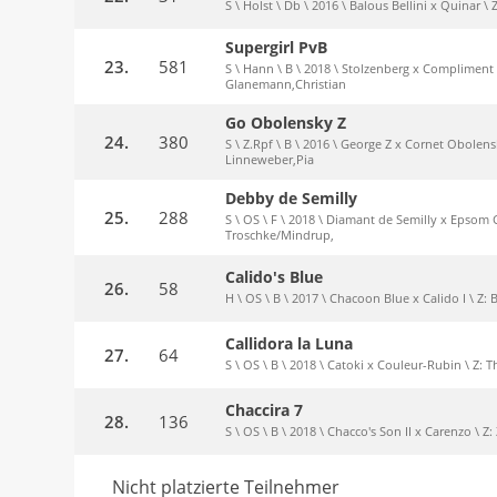
S \ Holst \ Db \ 2016 \ Balous Bellini x Quinar \
Supergirl PvB
23.
581
S \ Hann \ B \ 2018 \ Stolzenberg x Compliment 
Glanemann,Christian
Go Obolensky Z
24.
380
S \ Z.Rpf \ B \ 2016 \ George Z x Cornet Obolens
Linneweber,Pia
Debby de Semilly
25.
288
S \ OS \ F \ 2018 \ Diamant de Semilly x Epsom 
Troschke/Mindrup,
Calido's Blue
26.
58
H \ OS \ B \ 2017 \ Chacoon Blue x Calido I \ Z: 
Callidora la Luna
27.
64
S \ OS \ B \ 2018 \ Catoki x Couleur-Rubin \ Z: 
Chaccira 7
28.
136
S \ OS \ B \ 2018 \ Chacco's Son II x Carenzo \ 
Nicht platzierte Teilnehmer