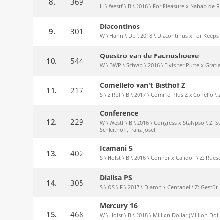
8.
369
H \ Westf \ B \ 2016 \ For Pleasure x Nabab de 
Diacontinos
9.
301
W \ Hann \ Db \ 2018 \ Diacontinus x For Keeps 
Questro van de Faunushoeve
10.
544
W \ BWP \ Schwb \ 2016 \ Elvis ter Putte x Grati
Comellefo van't Bisthof Z
11.
217
S \ Z.Rpf \ B \ 2017 \ Comilfo Plus Z x Conello \ 
Conference
12.
229
W \ Westf \ B \ 2016 \ Congress x Stalypso \ Z: S
Schleithoff,Franz Josef
Icamani 5
13.
402
S \ Holst \ B \ 2016 \ Connor x Calido I \ Z: Rue
Dialisa PS
14.
305
S \ OS \ F \ 2017 \ Diaron x Centadel \ Z: Gestüt 
Mercury 16
15.
468
W \ Holst \ B \ 2018 \ Million Dollar (Million Dol