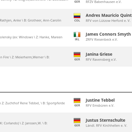
GER
RFZV Babenhausen e.V.
Andres Mauricio Quin
: Rathjen, Anke \ B: Grotheer, Ann-Carolin
COL
RFV von Lützow Herford e. V.
James Connors Smyth
bolensky (ex: Windows \ Z: Hanke, Mareen
IRL
ZRFV Riesenbeck e.V.
Janina Griese
in Fire \ Z: Meierherm,Werner \ B:
GER
RFV Ravensberg e.V.
Justine Tebbel
\ Z: Zuchthof Rene Tebbel, \ B: Sportpferde
GER
RFV Emsbüren e.V.
Justus Sternschulte
K: Corlando) \ Z: Janssen,W. \ B:
GER
Ländl. RFV Kirchhellen e. V.