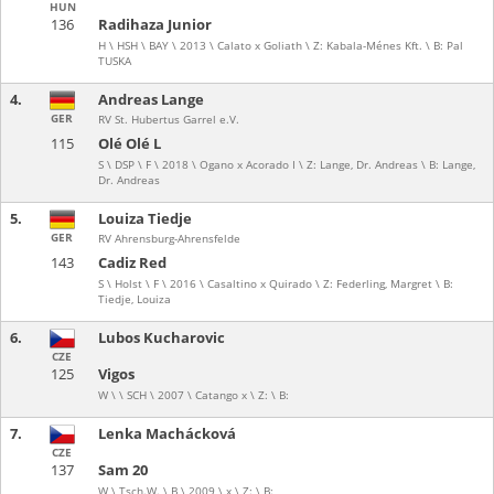
HUN
136
Radihaza Junior
H \ HSH \ BAY \ 2013 \ Calato x Goliath \ Z: Kabala-Ménes Kft. \ B: Pal
TUSKA
4.
Andreas Lange
GER
RV St. Hubertus Garrel e.V.
115
Olé Olé L
S \ DSP \ F \ 2018 \ Ogano x Acorado I \ Z: Lange, Dr. Andreas \ B: Lange,
Dr. Andreas
5.
Louiza Tiedje
GER
RV Ahrensburg-Ahrensfelde
143
Cadiz Red
S \ Holst \ F \ 2016 \ Casaltino x Quirado \ Z: Federling, Margret \ B:
Tiedje, Louiza
6.
Lubos Kucharovic
CZE
125
Vigos
W \ \ SCH \ 2007 \ Catango x \ Z: \ B:
7.
Lenka Machácková
CZE
137
Sam 20
W \ Tsch.W. \ B \ 2009 \ x \ Z: \ B: