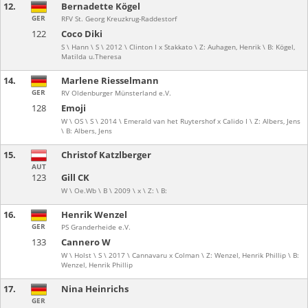
12.
Bernadette Kögel
GER
RFV St. Georg Kreuzkrug-Raddestorf
122
Coco Diki
S \ Hann \ S \ 2012 \ Clinton I x Stakkato \ Z: Auhagen, Henrik \ B: Kögel,
Matilda u.Theresa
14.
Marlene Riesselmann
GER
RV Oldenburger Münsterland e.V.
128
Emoji
W \ OS \ S \ 2014 \ Emerald van het Ruytershof x Calido I \ Z: Albers, Jens
\ B: Albers, Jens
15.
Christof Katzlberger
AUT
123
Gill CK
W \ Oe.Wb \ B \ 2009 \ x \ Z: \ B:
16.
Henrik Wenzel
GER
PS Granderheide e.V.
133
Cannero W
W \ Holst \ S \ 2017 \ Cannavaru x Colman \ Z: Wenzel, Henrik Phillip \ B:
Wenzel, Henrik Phillip
17.
Nina Heinrichs
GER