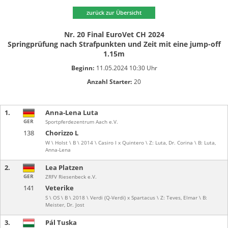
zurück zur Übersicht
Nr. 20 Final EuroVet CH 2024
Springprüfung nach Strafpunkten und Zeit mit eine jump-off
1.15m
Beginn:
11.05.2024 10:30 Uhr
Anzahl Starter:
20
1.
Anna-Lena Luta
GER
Sportpferdezentrum Aach e.V.
138
Chorizzo L
W \ Holst \ B \ 2014 \ Casiro I x Quintero \ Z: Luta, Dr. Corina \ B: Luta,
Anna-Lena
2.
Lea Platzen
GER
ZRFV Riesenbeck e.V.
141
Veterike
S \ OS \ B \ 2018 \ Verdi (Q-Verdi) x Spartacus \ Z: Teves, Elmar \ B:
Meister, Dr. Jost
3.
Pál Tuska