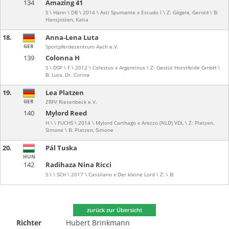
134
Amazing 41
S \ Hann \ DB \ 2014 \ Asti Spumante x Escudo I \ Z: Gögele, Gerold \ B:
Hansjosten, Katia
18.
Anna-Lena Luta
GER
Sportpferdezentrum Aach e.V.
139
Colonna H
S \ DSP \ F \ 2012 \ Colestus x Argentinus \ Z: Gestüt Horstfelde GmbH \
B: Luta, Dr. Corina
19.
Lea Platzen
GER
ZRFV Riesenbeck e.V.
140
Mylord Reed
H \ \ FUCHS \ 2014 \ Mylord Carthago x Arezzo (NLD) VDL \ Z: Platzen,
Simone \ B: Platzen, Simone
20.
Pál Tuska
HUN
142
Radihaza Nina Ricci
S \ \ SCH \ 2017 \ Cassilano x Der kleine Lord \ Z: \ B:
zurück zur Übersicht
Richter
Hubert Brinkmann