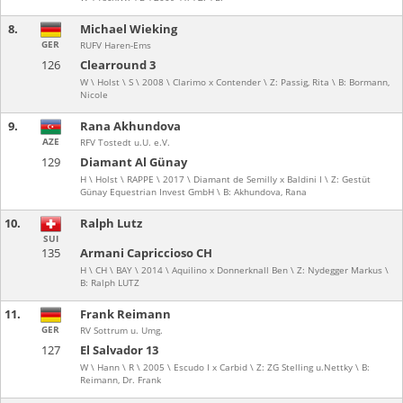
8.
Michael Wieking
GER
RUFV Haren-Ems
126
Clearround 3
W \ Holst \ S \ 2008 \ Clarimo x Contender \ Z: Passig, Rita \ B: Bormann,
Nicole
9.
Rana Akhundova
AZE
RFV Tostedt u.U. e.V.
129
Diamant Al Günay
H \ Holst \ RAPPE \ 2017 \ Diamant de Semilly x Baldini I \ Z: Gestüt
Günay Equestrian Invest GmbH \ B: Akhundova, Rana
10.
Ralph Lutz
SUI
135
Armani Capriccioso CH
H \ CH \ BAY \ 2014 \ Aquilino x Donnerknall Ben \ Z: Nydegger Markus \
B: Ralph LUTZ
11.
Frank Reimann
GER
RV Sottrum u. Umg.
127
El Salvador 13
W \ Hann \ R \ 2005 \ Escudo I x Carbid \ Z: ZG Stelling u.Nettky \ B:
Reimann, Dr. Frank