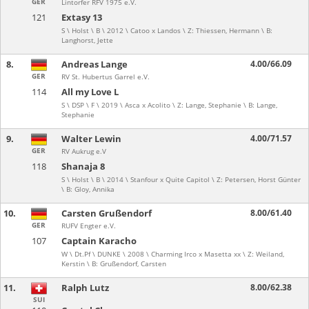
GER
Lintorfer RFV 1975 e.V.
121
Extasy 13
S \ Holst \ B \ 2012 \ Catoo x Landos \ Z: Thiessen, Hermann \ B:
Langhorst, Jette
8.
Andreas Lange
4.00/66.09
GER
RV St. Hubertus Garrel e.V.
114
All my Love L
S \ DSP \ F \ 2019 \ Asca x Acolito \ Z: Lange, Stephanie \ B: Lange,
Stephanie
9.
Walter Lewin
4.00/71.57
GER
RV Aukrug e.V
118
Shanaja 8
S \ Holst \ B \ 2014 \ Stanfour x Quite Capitol \ Z: Petersen, Horst Günter
\ B: Gloy, Annika
10.
Carsten Grußendorf
8.00/61.40
GER
RUFV Engter e.V.
107
Captain Karacho
W \ Dt.Pf \ DUNKE \ 2008 \ Charming Irco x Masetta xx \ Z: Weiland,
Kerstin \ B: Grußendorf, Carsten
11.
Ralph Lutz
8.00/62.38
SUI