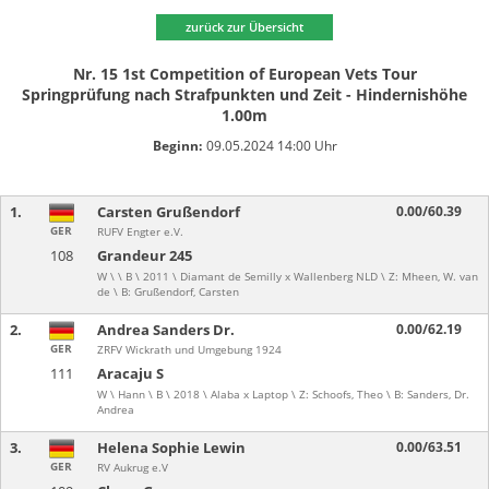
zurück zur Übersicht
Nr. 15 1st Competition of European Vets Tour
Springprüfung nach Strafpunkten und Zeit - Hindernishöhe
1.00m
Beginn:
09.05.2024 14:00 Uhr
1.
Carsten Grußendorf
0.00/60.39
GER
RUFV Engter e.V.
108
Grandeur 245
W \ \ B \ 2011 \ Diamant de Semilly x Wallenberg NLD \ Z: Mheen, W. van
de \ B: Grußendorf, Carsten
2.
Andrea Sanders Dr.
0.00/62.19
GER
ZRFV Wickrath und Umgebung 1924
111
Aracaju S
W \ Hann \ B \ 2018 \ Alaba x Laptop \ Z: Schoofs, Theo \ B: Sanders, Dr.
Andrea
3.
Helena Sophie Lewin
0.00/63.51
GER
RV Aukrug e.V