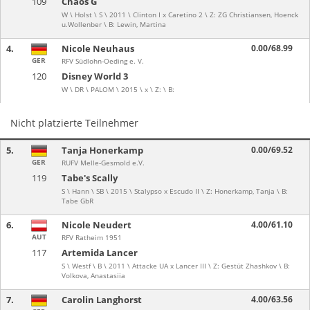
109
Chaos G
W \ Holst \ S \ 2011 \ Clinton I x Caretino 2 \ Z: ZG Christiansen, Hoenck
u.Wollenber \ B: Lewin, Martina
4.
Nicole Neuhaus
0.00/68.99
GER
RFV Südlohn-Oeding e. V.
120
Disney World 3
W \ DR \ PALOM \ 2015 \ x \ Z: \ B:
Nicht platzierte Teilnehmer
5.
Tanja Honerkamp
0.00/69.52
GER
RUFV Melle-Gesmold e.V.
119
Tabe's Scally
S \ Hann \ SB \ 2015 \ Stalypso x Escudo II \ Z: Honerkamp, Tanja \ B:
Tabe GbR
6.
Nicole Neudert
4.00/61.10
AUT
RFV Ratheim 1951
117
Artemida Lancer
S \ Westf \ B \ 2011 \ Attacke UA x Lancer III \ Z: Gestüt Zhashkov \ B:
Volkova, Anastasiia
7.
Carolin Langhorst
4.00/63.56