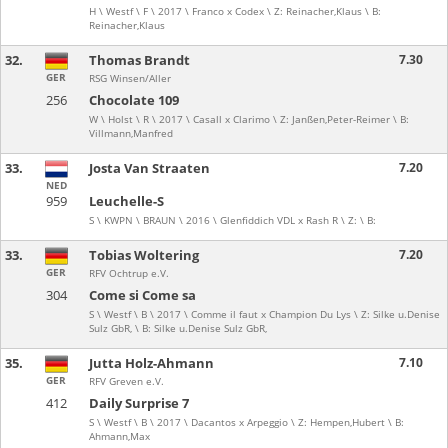
H \ Westf \ F \ 2017 \ Franco x Codex \ Z: Reinacher,Klaus \ B:
Reinacher,Klaus
32.
Thomas Brandt
7.30
GER
RSG Winsen/Aller
256
Chocolate 109
W \ Holst \ R \ 2017 \ Casall x Clarimo \ Z: Janßen,Peter-Reimer \ B:
Villmann,Manfred
33.
Josta Van Straaten
7.20
NED
959
Leuchelle-S
S \ KWPN \ BRAUN \ 2016 \ Glenfiddich VDL x Rash R \ Z: \ B:
33.
Tobias Woltering
7.20
GER
RFV Ochtrup e.V.
304
Come si Come sa
S \ Westf \ B \ 2017 \ Comme il faut x Champion Du Lys \ Z: Silke u.Denise
Sulz GbR, \ B: Silke u.Denise Sulz GbR,
35.
Jutta Holz-Ahmann
7.10
GER
RFV Greven e.V.
412
Daily Surprise 7
S \ Westf \ B \ 2017 \ Dacantos x Arpeggio \ Z: Hempen,Hubert \ B:
Ahmann,Max