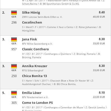
W \ Z.Rpf \ B \ 2017 \ Manchester van't Paradijs x Quick Amour GE \ Z:
Schott,Reimo \ B: BK-Sporthorses GmbH & Co.KG,
2.
Silke Hönig
8.40
GER
40,00 EUR
ZRFV Lützow Selm-Bork-Olfen e. V.
296
Cocolinchen
S \ Westf \ F \ 2017 \ Comme il faut x Cento \ Z: Rüter,Johannes \ B:
Hönig,Silke
3.
Jana Fink
8.30
GER
33,00 EUR
RFV Milte-Sassenberg e.V.
957
Classic Conthero
H \ OS \ B \ 2017 \ Conthargos x Quintero \ Z: Brüning, Pamela \ B:
Brüning, Pamela
3.
Annika Kreuzer
8.30
GER
33,00 EUR
RTG Silberberghof
250
Chica Bonita 13
S \ Hann \ Schi \ 2017 \ Chacoon Blue x Now Or Never M \ Z:
Ausbildungsstall Duchac, \ B: BG Chica Bonita,
5.
Emilia Löser
8.10
GER
22,00 EUR
RFV Niederneisen e.V.
305
Come to London PS
H \ OS \ B \ 2017 \ Conthargos x Carembar de Muze \ Z: Gestüt Lewitz, \
B: Gestüt Lewitz,