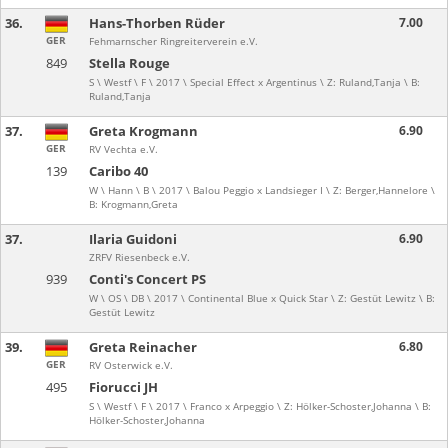
36.
Hans-Thorben Rüder
7.00
GER
Fehmarnscher Ringreiterverein e.V.
849
Stella Rouge
S \ Westf \ F \ 2017 \ Special Effect x Argentinus \ Z: Ruland,Tanja \ B:
Ruland,Tanja
37.
Greta Krogmann
6.90
GER
RV Vechta e.V.
139
Caribo 40
W \ Hann \ B \ 2017 \ Balou Peggio x Landsieger I \ Z: Berger,Hannelore \
B: Krogmann,Greta
37.
Ilaria Guidoni
6.90
ZRFV Riesenbeck e.V.
939
Conti's Concert PS
W \ OS \ DB \ 2017 \ Continental Blue x Quick Star \ Z: Gestüt Lewitz \ B:
Gestüt Lewitz
39.
Greta Reinacher
6.80
GER
RV Osterwick e.V.
495
Fiorucci JH
S \ Westf \ F \ 2017 \ Franco x Arpeggio \ Z: Hölker-Schoster,Johanna \ B:
Hölker-Schoster,Johanna