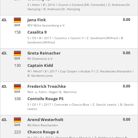
S \ Holst \ B \ 2016 \ Crunch x Corland (DK: Corlando) \ Z: Andresen,Dr.
Hansjörg \ B: Andresen,Dr. Hansjörg
43.
Jana Fink
0.00
GER
RFV Milte-Sassenberg e.V.
158
Casalita 9
S \ OS \ B \ 2017 \ Casallco x Cassini II \ Z: Sandmann,Wilfried \ B:
Sandmann,Wilfried
43.
Greta Reinacher
0.00
GER
RV Osterwick e.V.
130
Captain Kidd
W \ Westf \ B \ 2017 \ Cup Cooper x Acobat II \ Z: Neubecker,Alexandra \
B: Gerdener,Lena
43.
Frederick Troschke
0.00
GER
Reit- u. Fahrv. Hagen St. Martinus
338
Contoile Rouge PS
S \ OS \ F \ 2017 \ Concorde x Chacco-Blue \ Z: Gestüt Lewitz, \ B: Gestüt
Lewitz,
43.
Arend Westerholt
0.00
GER
RG Klein Roscharden
223
Chacco Rouge 4
W \ OS \ F \ 2017 \ Chacoon Blue x Check In \ Z: Holthaus,Ludger \ B: