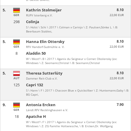
5.
Kathrin Stolmeijer
8.10
GER
22,00 EUR
RUFV Isterberg e.V.
298
Colinja
S \ Holst \ Schi \ 2017 \ Colman x Carinjo \ Z: Paulsen,Sönke L. \ B:
Beerbaum Stables,
5.
Hanna Elin Ottersky
8.10
GER
22,00 EUR
RFV Handorf-Sudmühle e. V.
8
Aladdin 50
W \ Westf \ B \ 2017 \ Aganix du Seigneur x Cornet Obolensky (ex:
Windows \ Z: Seemann,Christel \ B: Seemann,Christel
5.
Theresa Sutterlüty
8.10
AUT
22,00 EUR
Dammer Reit-Club e.V.
125
Capri 132
S \ Hann \ F \ 2017 \ Chacoon Blue x Quicksilber \ Z: Huntemann,Gaby \ B:
BG Capri,
9.
Antonia Ercken
7.90
GER
Ländl.RFV Recklinghausen e.V.
18
Apatche H
W \ Westf \ F \ 2017 \ Aganix du Seigneur x Cornet Obolensky (ex:
Windows \ Z: ZG Familie Holtwiesche, \ B: Ercken,Dr. Wolfgang