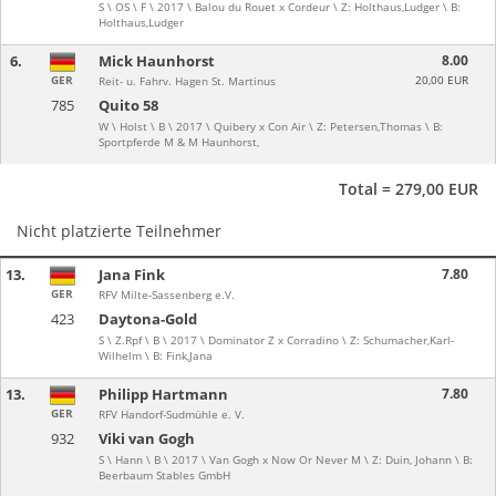
S \ OS \ F \ 2017 \ Balou du Rouet x Cordeur \ Z: Holthaus,Ludger \ B:
Holthaus,Ludger
6.
Mick Haunhorst
8.00
GER
20,00 EUR
Reit- u. Fahrv. Hagen St. Martinus
785
Quito 58
W \ Holst \ B \ 2017 \ Quibery x Con Air \ Z: Petersen,Thomas \ B:
Sportpferde M & M Haunhorst,
Total = 279,00 EUR
Nicht platzierte Teilnehmer
13.
Jana Fink
7.80
GER
RFV Milte-Sassenberg e.V.
423
Daytona-Gold
S \ Z.Rpf \ B \ 2017 \ Dominator Z x Corradino \ Z: Schumacher,Karl-
Wilhelm \ B: Fink,Jana
13.
Philipp Hartmann
7.80
GER
RFV Handorf-Sudmühle e. V.
932
Viki van Gogh
S \ Hann \ B \ 2017 \ Van Gogh x Now Or Never M \ Z: Duin, Johann \ B:
Beerbaum Stables GmbH