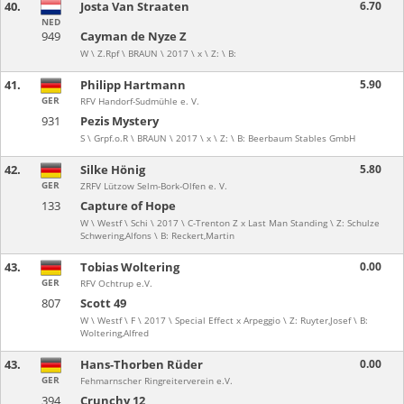
40.
Josta Van Straaten
6.70
NED
949
Cayman de Nyze Z
W \ Z.Rpf \ BRAUN \ 2017 \ x \ Z: \ B:
41.
Philipp Hartmann
5.90
GER
RFV Handorf-Sudmühle e. V.
931
Pezis Mystery
S \ Grpf.o.R \ BRAUN \ 2017 \ x \ Z: \ B: Beerbaum Stables GmbH
42.
Silke Hönig
5.80
GER
ZRFV Lützow Selm-Bork-Olfen e. V.
133
Capture of Hope
W \ Westf \ Schi \ 2017 \ C-Trenton Z x Last Man Standing \ Z: Schulze
Schwering,Alfons \ B: Reckert,Martin
43.
Tobias Woltering
0.00
GER
RFV Ochtrup e.V.
807
Scott 49
W \ Westf \ F \ 2017 \ Special Effect x Arpeggio \ Z: Ruyter,Josef \ B:
Woltering,Alfred
43.
Hans-Thorben Rüder
0.00
GER
Fehmarnscher Ringreiterverein e.V.
394
Crunchy 12