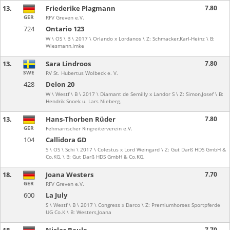
13.
Friederike Plagmann
7.80
GER
RFV Greven e.V.
724
Ontario 123
W \ OS \ B \ 2017 \ Orlando x Lordanos \ Z: Schmacker,Karl-Heinz \ B:
Wiesmann,Imke
13.
Sara Lindroos
7.80
SWE
RV St. Hubertus Wolbeck e. V.
428
Delon 20
W \ Westf \ B \ 2017 \ Diamant de Semilly x Landor S \ Z: Simon,Josef \ B:
Hendrik Snoek u. Lars Nieberg,
13.
Hans-Thorben Rüder
7.80
GER
Fehmarnscher Ringreiterverein e.V.
104
Callidora GD
S \ OS \ Schi \ 2017 \ Colestus x Lord Weingard \ Z: Gut Darß HDS GmbH &
Co.KG, \ B: Gut Darß HDS GmbH & Co.KG,
18.
Joana Westers
7.70
GER
RFV Greven e.V.
600
La July
S \ Westf \ B \ 2017 \ Congress x Darco \ Z: Premiumhorses Sportpferde
UG Co.K \ B: Westers,Joana
7.70