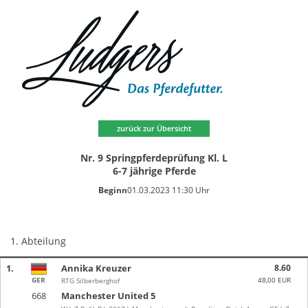
zurück zur Übersicht
Nr. 9 Springpferdeprüfung Kl. L
6-7 jährige Pferde
Beginn
01.03.2023 11:30 Uhr
1. Abteilung
1.
Annika Kreuzer
8.60
GER
48,00 EUR
RTG Silberberghof
668
Manchester United 5