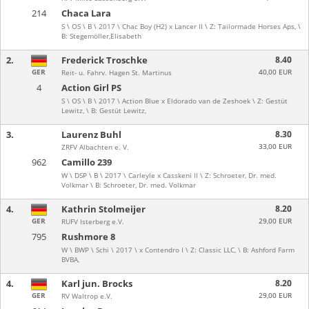
214
Chaca Lara
S \ OS \ B \ 2017 \ Chac Boy (H2) x Lancer II \ Z: Tailormade Horses Aps, \
B: Stegemöller,Elisabeth
2.
Frederick Troschke
8.40
GER
40,00 EUR
Reit- u. Fahrv. Hagen St. Martinus
4
Action Girl PS
S \ OS \ B \ 2017 \ Action Blue x Eldorado van de Zeshoek \ Z: Gestüt
Lewitz, \ B: Gestüt Lewitz,
3.
Laurenz Buhl
8.30
33,00 EUR
ZRFV Albachten e. V.
962
Camillo 239
W \ DSP \ B \ 2017 \ Carleyle x Casskeni II \ Z: Schroeter, Dr. med.
Volkmar \ B: Schroeter, Dr. med. Volkmar
4.
Kathrin Stolmeijer
8.20
GER
29,00 EUR
RUFV Isterberg e.V.
795
Rushmore 8
W \ BWP \ Schi \ 2017 \ x Contendro I \ Z: Classic LLC, \ B: Ashford Farm
BVBA,
4.
Karl jun. Brocks
8.20
GER
29,00 EUR
RV Waltrop e.V.