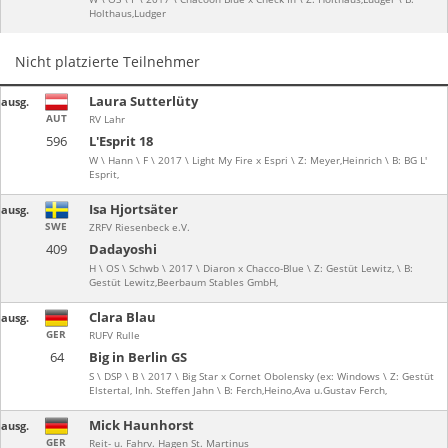
Holthaus,Ludger
Nicht platzierte Teilnehmer
Laura Sutterlüty
ausg.
AUT
RV Lahr
596
L'Esprit 18
W \ Hann \ F \ 2017 \ Light My Fire x Espri \ Z: Meyer,Heinrich \ B: BG L'
Esprit,
Isa Hjortsäter
ausg.
SWE
ZRFV Riesenbeck e.V.
409
Dadayoshi
H \ OS \ Schwb \ 2017 \ Diaron x Chacco-Blue \ Z: Gestüt Lewitz, \ B:
Gestüt Lewitz,Beerbaum Stables GmbH,
Clara Blau
ausg.
GER
RUFV Rulle
64
Big in Berlin GS
S \ DSP \ B \ 2017 \ Big Star x Cornet Obolensky (ex: Windows \ Z: Gestüt
Elstertal, Inh. Steffen Jahn \ B: Ferch,Heino,Ava u.Gustav Ferch,
Mick Haunhorst
ausg.
GER
Reit- u. Fahrv. Hagen St. Martinus