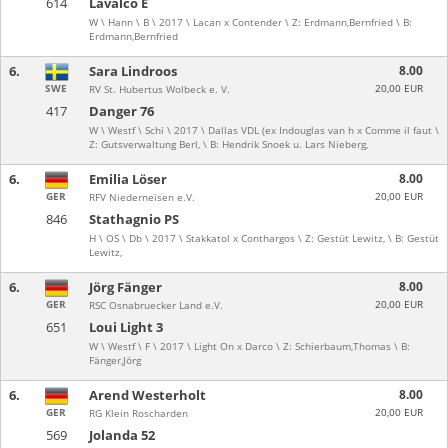
614
Lavalco E
W \ Hann \ B \ 2017 \ Lacan x Contender \ Z: Erdmann,Bernfried \ B:
Erdmann,Bernfried
6.
Sara Lindroos
8.00
SWE
20,00 EUR
RV St. Hubertus Wolbeck e. V.
417
Danger 76
W \ Westf \ Schi \ 2017 \ Dallas VDL (ex Indouglas van h x Comme il faut \
Z: Gutsverwaltung Berl, \ B: Hendrik Snoek u. Lars Nieberg,
6.
Emilia Löser
8.00
GER
20,00 EUR
RFV Niederneisen e.V.
846
Stathagnio PS
H \ OS \ Db \ 2017 \ Stakkatol x Conthargos \ Z: Gestüt Lewitz, \ B: Gestüt
Lewitz,
6.
Jörg Fänger
8.00
GER
20,00 EUR
RSC Osnabruecker Land e.V.
651
Loui Light 3
W \ Westf \ F \ 2017 \ Light On x Darco \ Z: Schierbaum,Thomas \ B:
Fänger,Jörg
6.
Arend Westerholt
8.00
GER
20,00 EUR
RG Klein Roscharden
569
Jolanda 52