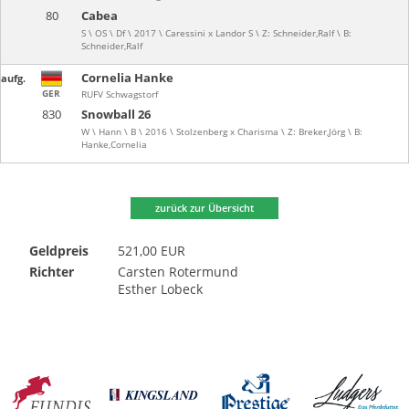
80
Cabea
S \ OS \ Df \ 2017 \ Caressini x Landor S \ Z: Schneider,Ralf \ B:
Schneider,Ralf
Cornelia Hanke
aufg.
GER
RUFV Schwagstorf
830
Snowball 26
W \ Hann \ B \ 2016 \ Stolzenberg x Charisma \ Z: Breker,Jörg \ B:
Hanke,Cornelia
zurück zur Übersicht
Geldpreis
521,00 EUR
Richter
Carsten Rotermund
Esther Lobeck