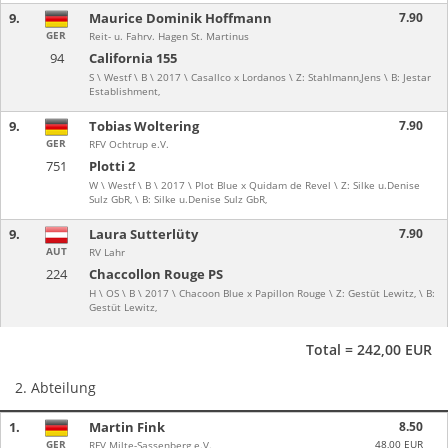
9.
Maurice Dominik Hoffmann
7.90
GER
Reit- u. Fahrv. Hagen St. Martinus
94
California 155
S \ Westf \ B \ 2017 \ Casallco x Lordanos \ Z: Stahlmann,Jens \ B: Jestar
Establishment,
9.
Tobias Woltering
7.90
GER
RFV Ochtrup e.V.
751
Plotti 2
W \ Westf \ B \ 2017 \ Plot Blue x Quidam de Revel \ Z: Silke u.Denise
Sulz GbR, \ B: Silke u.Denise Sulz GbR,
9.
Laura Sutterlüty
7.90
AUT
RV Lahr
224
Chaccollon Rouge PS
H \ OS \ B \ 2017 \ Chacoon Blue x Papillon Rouge \ Z: Gestüt Lewitz, \ B:
Gestüt Lewitz,
Total = 242,00 EUR
2. Abteilung
1.
Martin Fink
8.50
GER
48,00 EUR
RFV Milte-Sassenberg e.V.