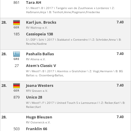
861
Tara AH
S \ Westf \ B \ 2017 \ Tangelo van de Zuuthoeve x Lordanos \ Z:
Haßmann,Anja \ B: Tenholt,Anne,Plagmann,Friederike
28.
Karl jun. Brocks
7.40
GER
RV Waltrop e.V.
185
Cassiopeia 138
S \ DSP \ Schi \ 2017 \ Stakkatol x Contendro I \ Z: Schröder,Anna \ B:
Resche,Nadine
28.
Pashalis Ballas
7.40
GRE
RV Altena e.V.
27
Atem's Classic V
W \ Westf \ B \ 2017 \ Atemlos x Gralshüter \ Z: Vogt,Hermann \ B: BG
Ballas u. Ossenberg-Ballas,
28.
Joana Westers
7.40
GER
RFV Greven e.V.
879
Unico 28
W \ Westf \ F \ 2017 \ United Touch S x Lamoureux I \ Z: Reiker,Karl \ B:
Reiker,Karl
28.
Hugo Bleuzen
7.40
RV Osterwick e.V.
503
Franklin 66