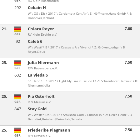
GER
RG Klein Roscharden
292
Cobain H
W \ OS \ Db \ 2017 \ Cardento x Con Air \ Z: Höffmann,Hans GmbH \ B:
Hannöver,Richard
21.
Chiara Reyer
7.60
GER
RV Klein Drehle e.V.
92
Caleb 6
W \ Westf \ B \ 2017 \ Cassus x Ars Vivendi \ Z: Gröwer,Ludger \ B:
Reyer,Claus
25.
Julia Niermann
7.50
GER
RFV Ravensberg e.V.
602
La Vieda S
S \ Hann \ B \ 2017 \ Light My Fire x Escudo I \ Z: Scharnhorst,Hartmut \ B:
Niermann,Julia
25.
Pia Osterholt
7.50
GER
RFV Mesum e.V.
847
Stay Gold
W \ Westf \ Db \ 2017 \ Stakkato Gold x Elimcal xx \ Z: Gelze,Heinz \ B:
Beimdiek,Reinhard,Beimdiek,Daniela
25.
Friederike Plagmann
7.50
GER
RFV Greven e.V.