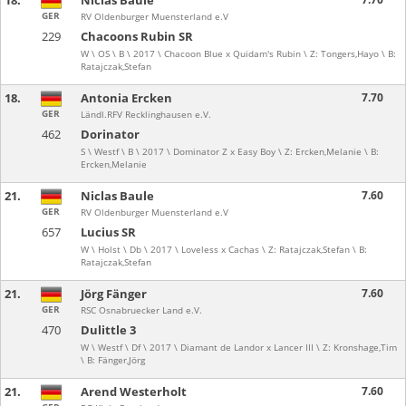
18.
Niclas Baule
GER
RV Oldenburger Muensterland e.V
229
Chacoons Rubin SR
W \ OS \ B \ 2017 \ Chacoon Blue x Quidam's Rubin \ Z: Tongers,Hayo \ B:
Ratajczak,Stefan
18.
Antonia Ercken
7.70
GER
Ländl.RFV Recklinghausen e.V.
462
Dorinator
S \ Westf \ B \ 2017 \ Dominator Z x Easy Boy \ Z: Ercken,Melanie \ B:
Ercken,Melanie
21.
Niclas Baule
7.60
GER
RV Oldenburger Muensterland e.V
657
Lucius SR
W \ Holst \ Db \ 2017 \ Loveless x Cachas \ Z: Ratajczak,Stefan \ B:
Ratajczak,Stefan
21.
Jörg Fänger
7.60
GER
RSC Osnabruecker Land e.V.
470
Dulittle 3
W \ Westf \ Df \ 2017 \ Diamant de Landor x Lancer III \ Z: Kronshage,Tim
\ B: Fänger,Jörg
21.
Arend Westerholt
7.60