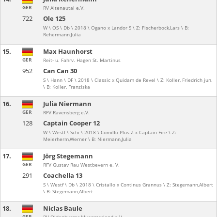
GER
RV Altenautal e.V.
722
Ole 125
W \ OS \ Db \ 2018 \ Ogano x Landor S \ Z: Fischerbock,Lars \ B:
Rehermann,Julia
15.
Max Haunhorst
GER
Reit- u. Fahrv. Hagen St. Martinus
952
Can Can 30
S \ Hann \ DF \ 2018 \ Classic x Quidam de Revel \ Z: Koller, Friedrich jun.
\ B: Koller, Franziska
16.
Julia Niermann
GER
RFV Ravensberg e.V.
128
Captain Cooper 12
W \ Westf \ Schi \ 2018 \ Comilfo Plus Z x Captain Fire \ Z:
Meierherm,Werner \ B: Niermann,Julia
17.
Jörg Stegemann
GER
RFV Gustav Rau Westbevern e. V.
291
Coachella 13
S \ Westf \ Db \ 2018 \ Cristallo x Continus Grannus \ Z: Stegemann,Albert
\ B: Stegemann,Albert
18.
Niclas Baule
GER