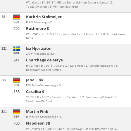
W \ Holst \ B \ 2018 \ Million Dollar (Million Dollar x Canto \ Z:
Teegen,Marion \ B: Villmann,Manfred
31.
Kathrin Stolmeijer
GER
RUFV Isterberg e.V.
795
Rushmore 8
W \ BWP \ Schi \ 2017 \ x Contendro I \ Z: Classic LLC, \ B: Ashford Farm
BVBA,
32.
Isa Hjortsäter
SWE
ZRFV Riesenbeck e.V.
241
Charthago de Maya
H \ Z.Rpf \ B \ 2018 \ Cicero Z x Lord Pezi \ Z: Chybin,Radoslaw \ B:
Beerbaum Stables GmbH,
33.
Jana Fink
GER
RFV Milte-Sassenberg e.V.
158
Casalita 9
S \ OS \ B \ 2017 \ Casallco x Cassini II \ Z: Sandmann,Wilfried \ B:
Sandmann,Wilfried
34.
Martin Fink
GER
RFV Milte-Sassenberg e.V.
703
Napoleon SB
W \ KWPN \ F \ 2018 \ Emir R x Clearway \ Z: Stal Brouwer, \ B: BG