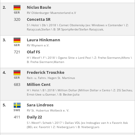
2.
Niclas Baule
GER
RV Oldenburger Muensterland e.V
320
Concetta SR
S \ Holst \ Db \ 2018 \ Cornet Obolensky (ex: Windows x Contender \ Z:
Ratajczak,Stefan \ B: SR Sportpferde/Stefan Ratajczak,
3.
Laura Hinkmann
GER
RV Rhynern e.V.
721
Olaf FS
H \ Westf \ F \ 2018 \ Ogano Sitte x Lord Pezi \ Z: Frehe-Siermann,Alfons \
B: Frehe-Siermann,Marten
4.
Frederick Troschke
GER
Reit- u. Fahrv. Hagen St. Martinus
683
Million Cent
H \ Holst \ B \ 2018 \ Million Dollar (Million Dollar x Cento \ Z: ZG Sachau,
Ernst-Uwe u.Gunnar, \ B: Becker,Julia
5.
Sara Lindroos
SWE
RV St. Hubertus Wolbeck e. V.
411
Daily 22
S \ Westf \ Schwb \ 2017 \ Dallas VDL (ex Indouglas van h x Favorit Ask
(BEL ex: Favortit \ Z: Nieberg,Lars \ B: Nieberg,Lars