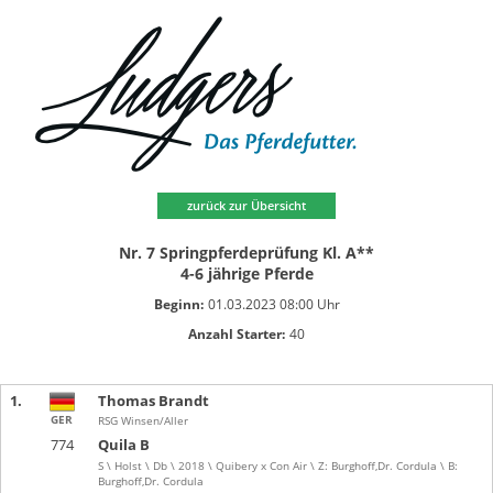
zurück zur Übersicht
Nr. 7 Springpferdeprüfung Kl. A**
4-6 jährige Pferde
Beginn:
01.03.2023 08:00 Uhr
Anzahl Starter:
40
1.
Thomas Brandt
GER
RSG Winsen/Aller
774
Quila B
S \ Holst \ Db \ 2018 \ Quibery x Con Air \ Z: Burghoff,Dr. Cordula \ B:
Burghoff,Dr. Cordula