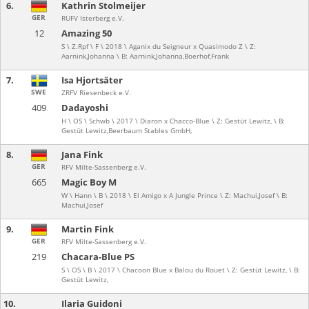
6.
Kathrin Stolmeijer
GER
RUFV Isterberg e.V.
12
Amazing 50
S \ Z.Rpf \ F \ 2018 \ Aganix du Seigneur x Quasimodo Z \ Z:
Aarnink,Johanna \ B: Aarnink,Johanna,Boerhof,Frank
7.
Isa Hjortsäter
SWE
ZRFV Riesenbeck e.V.
409
Dadayoshi
H \ OS \ Schwb \ 2017 \ Diaron x Chacco-Blue \ Z: Gestüt Lewitz, \ B:
Gestüt Lewitz,Beerbaum Stables GmbH,
8.
Jana Fink
GER
RFV Milte-Sassenberg e.V.
665
Magic Boy M
W \ Hann \ B \ 2018 \ El Amigo x A Jungle Prince \ Z: Machui,Josef \ B:
Machui,Josef
9.
Martin Fink
GER
RFV Milte-Sassenberg e.V.
219
Chacara-Blue PS
S \ OS \ B \ 2017 \ Chacoon Blue x Balou du Rouet \ Z: Gestüt Lewitz, \ B:
Gestüt Lewitz,
10.
Ilaria Guidoni