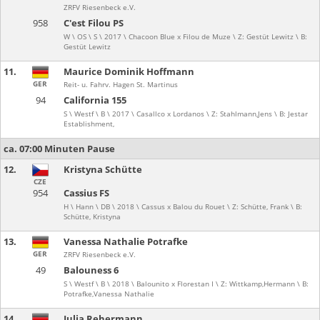
ZRFV Riesenbeck e.V.
958
C'est Filou PS
W \ OS \ S \ 2017 \ Chacoon Blue x Filou de Muze \ Z: Gestüt Lewitz \ B:
Gestüt Lewitz
11.
Maurice Dominik Hoffmann
GER
Reit- u. Fahrv. Hagen St. Martinus
94
California 155
S \ Westf \ B \ 2017 \ Casallco x Lordanos \ Z: Stahlmann,Jens \ B: Jestar
Establishment,
ca. 07:00 Minuten Pause
12.
Kristyna Schütte
CZE
954
Cassius FS
H \ Hann \ DB \ 2018 \ Cassus x Balou du Rouet \ Z: Schütte, Frank \ B:
Schütte, Kristyna
13.
Vanessa Nathalie Potrafke
GER
ZRFV Riesenbeck e.V.
49
Balouness 6
S \ Westf \ B \ 2018 \ Balounito x Florestan I \ Z: Wittkamp,Hermann \ B:
Potrafke,Vanessa Nathalie
14.
Julia Rehermann