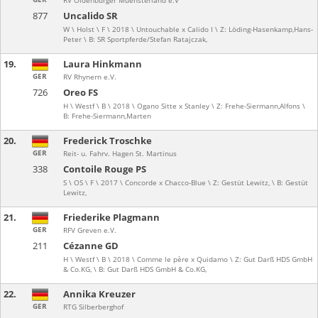
RV Oldenburger Muensterland e.V
877
Uncalido SR
W \ Holst \ F \ 2018 \ Untouchable x Calido I \ Z: Löding-Hasenkamp,Hans-
Peter \ B: SR Sportpferde/Stefan Ratajczak,
19.
Laura Hinkmann
GER
RV Rhynern e.V.
726
Oreo FS
H \ Westf \ B \ 2018 \ Ogano Sitte x Stanley \ Z: Frehe-Siermann,Alfons \
B: Frehe-Siermann,Marten
20.
Frederick Troschke
GER
Reit- u. Fahrv. Hagen St. Martinus
338
Contoile Rouge PS
S \ OS \ F \ 2017 \ Concorde x Chacco-Blue \ Z: Gestüt Lewitz, \ B: Gestüt
Lewitz,
21.
Friederike Plagmann
GER
RFV Greven e.V.
211
Cézanne GD
H \ Westf \ B \ 2018 \ Comme le père x Quidamo \ Z: Gut Darß HDS GmbH
& Co.KG, \ B: Gut Darß HDS GmbH & Co.KG,
22.
Annika Kreuzer
GER
RTG Silberberghof