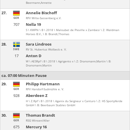
Beermann,Annette
27.
Annelie Bischoff
GER
RFV Milte-Sassenberg e.V.
707
Nella 19
S \ KWPN \ B \ 2018 \ Maloubet de Pleville x Zambesi \ Z: Waldman
Horses B.V., \ B: Brandt,Thomas
28.
Sara Lindroos
SWE
RV St. Hubertus Wolbeck e. V.
17
Anton D
W \ AESRpf \ B \ 2018 \ Agrigento x \ Z: Dransmann,Martin \ B:
Dransmann,Martin
ca. 07:00 Minuten Pause
29.
Philipp Hartmann
GER
RFV Handorf-Sudmühle e. V.
928
Aberdeen Z
H \ Z.Rpf \ B \ 2018 \ Aganix du Seigneur x Canturo \ Z: HS Sportpferde
GmbH \ B: Beerbaum Stables GmbH
30.
Thomas Brandt
GER
RSG Winsen/Aller
675
Mercury 16