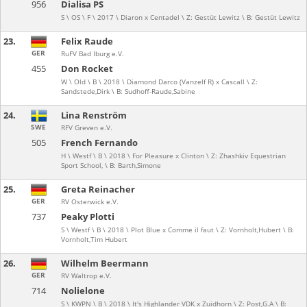
956
Dialisa PS
S \ OS \ F \ 2017 \ Diaron x Centadel \ Z: Gestüt Lewitz \ B: Gestüt Lewitz
23.
Felix Raude
GER
RuFV Bad Iburg e.V.
455
Don Rocket
W \ Old \ B \ 2018 \ Diamond Darco (Vanzelf R) x Cascall \ Z:
Sandstede,Dirk \ B: Sudhoff-Raude,Sabine
24.
Lina Renström
SWE
RFV Greven e.V.
505
French Fernando
H \ Westf \ B \ 2018 \ For Pleasure x Clinton \ Z: Zhashkiv Equestrian
Sport School, \ B: Barth,Simone
25.
Greta Reinacher
GER
RV Osterwick e.V.
737
Peaky Plotti
S \ Westf \ B \ 2018 \ Plot Blue x Comme il faut \ Z: Vornholt,Hubert \ B:
Vornholt,Tim Hubert
26.
Wilhelm Beermann
GER
RV Waltrop e.V.
714
Nolielone
S \ KWPN \ B \ 2018 \ It's Highlander VDK x Zuidhorn \ Z: Post,G.A \ B: