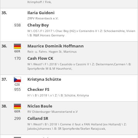
Krimphoff / Fink,
35.
Ilaria Guidoni
ZRFV Riesenbeck e.V.
938
Chelsy Boy
W \ OS \ F \ 2017 \ Chac Boy (H2) x Contendro II \ Z: Schockemöhle, Vivien
\ B: R&R Horses Germany
36.
Maurice Dominik Hoffmann
GER
Reit- u. Fahrv. Hagen St. Martinus
170
Cash Flow CK
W \ Westf \ F \ 2018 \ Casalido x Cassini II \ Z: Deitermann,Carmen \ B:
Sportpferde M & M Haunhorst,
37.
Kristyna Schütte
CZE
955
Checker FS
H \ \ B \ 2018 \ x \ Z: \ B: Schütte, Kristyna
38.
Niclas Baule
GER
RV Oldenburger Muensterland e.V
299
Colland SR
W \ Westf \ B \ 2018 \ Comme il faut x FAN Holland (ex Holland) \ Z:
Jakobs,Johannes \ B: SR Sportpferde/Stefan Ratajczak,