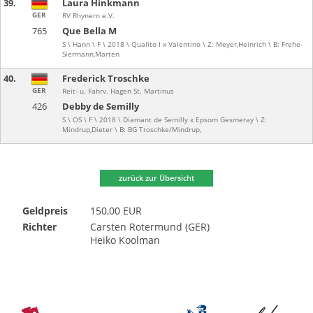
39.
Laura Hinkmann
GER
RV Rhynern e.V.
765
Que Bella M
S \ Hann \ F \ 2018 \ Qualito I x Valentino \ Z: Meyer,Heinrich \ B: Frehe-
Siermann,Marten
40.
Frederick Troschke
GER
Reit- u. Fahrv. Hagen St. Martinus
426
Debby de Semilly
S \ OS \ F \ 2018 \ Diamant de Semilly x Epsom Gesmeray \ Z:
Mindrup,Dieter \ B: BG Troschke/Mindrup,
zurück zur Übersicht
Geldpreis
150,00 EUR
Richter
Carsten Rotermund (GER)
Heiko Koolman