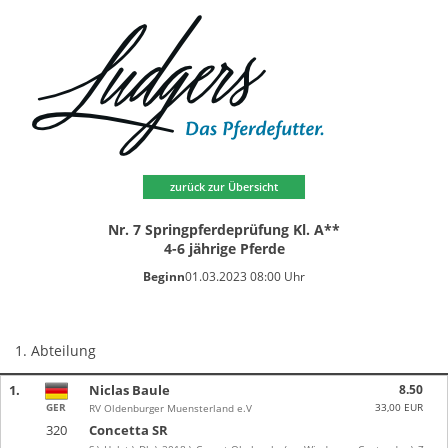
zurück zur Übersicht
Nr. 7 Springpferdeprüfung Kl. A**
4-6 jährige Pferde
Beginn
01.03.2023 08:00 Uhr
1. Abteilung
1.
Niclas Baule
8.50
GER
33,00 EUR
RV Oldenburger Muensterland e.V
320
Concetta SR