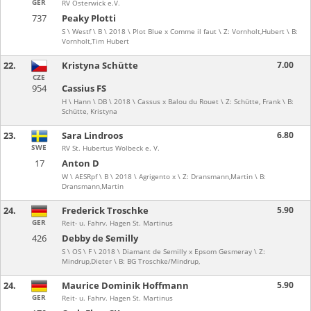
GER
RV Osterwick e.V.
737
Peaky Plotti
S \ Westf \ B \ 2018 \ Plot Blue x Comme il faut \ Z: Vornholt,Hubert \ B:
Vornholt,Tim Hubert
22.
Kristyna Schütte
7.00
CZE
954
Cassius FS
H \ Hann \ DB \ 2018 \ Cassus x Balou du Rouet \ Z: Schütte, Frank \ B:
Schütte, Kristyna
23.
Sara Lindroos
6.80
SWE
RV St. Hubertus Wolbeck e. V.
17
Anton D
W \ AESRpf \ B \ 2018 \ Agrigento x \ Z: Dransmann,Martin \ B:
Dransmann,Martin
24.
Frederick Troschke
5.90
GER
Reit- u. Fahrv. Hagen St. Martinus
426
Debby de Semilly
S \ OS \ F \ 2018 \ Diamant de Semilly x Epsom Gesmeray \ Z:
Mindrup,Dieter \ B: BG Troschke/Mindrup,
24.
Maurice Dominik Hoffmann
5.90
GER
Reit- u. Fahrv. Hagen St. Martinus