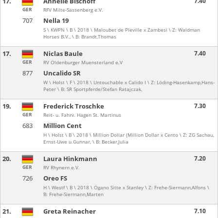
17.
Annelie Bischoff
7.40
GER
RFV Milte-Sassenberg e.V.
707
Nella 19
S \ KWPN \ B \ 2018 \ Maloubet de Pleville x Zambesi \ Z: Waldman
Horses B.V., \ B: Brandt,Thomas
17.
Niclas Baule
7.40
GER
RV Oldenburger Muensterland e.V
877
Uncalido SR
W \ Holst \ F \ 2018 \ Untouchable x Calido I \ Z: Löding-Hasenkamp,Hans-
Peter \ B: SR Sportpferde/Stefan Ratajczak,
19.
Frederick Troschke
7.30
GER
Reit- u. Fahrv. Hagen St. Martinus
683
Million Cent
H \ Holst \ B \ 2018 \ Million Dollar (Million Dollar x Cento \ Z: ZG Sachau,
Ernst-Uwe u.Gunnar, \ B: Becker,Julia
20.
Laura Hinkmann
7.20
GER
RV Rhynern e.V.
726
Oreo FS
H \ Westf \ B \ 2018 \ Ogano Sitte x Stanley \ Z: Frehe-Siermann,Alfons \
B: Frehe-Siermann,Marten
21.
Greta Reinacher
7.10