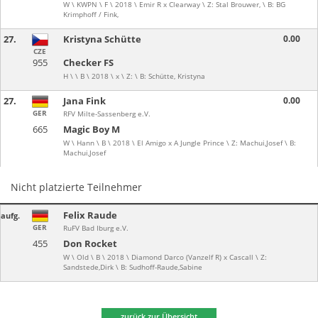
W \ KWPN \ F \ 2018 \ Emir R x Clearway \ Z: Stal Brouwer, \ B: BG
Krimphoff / Fink,
27.
Kristyna Schütte
0.00
CZE
955
Checker FS
H \ \ B \ 2018 \ x \ Z: \ B: Schütte, Kristyna
27.
Jana Fink
0.00
GER
RFV Milte-Sassenberg e.V.
665
Magic Boy M
W \ Hann \ B \ 2018 \ El Amigo x A Jungle Prince \ Z: Machui,Josef \ B:
Machui,Josef
Nicht platzierte Teilnehmer
Felix Raude
aufg.
GER
RuFV Bad Iburg e.V.
455
Don Rocket
W \ Old \ B \ 2018 \ Diamond Darco (Vanzelf R) x Cascall \ Z:
Sandstede,Dirk \ B: Sudhoff-Raude,Sabine
zurück zur Übersicht