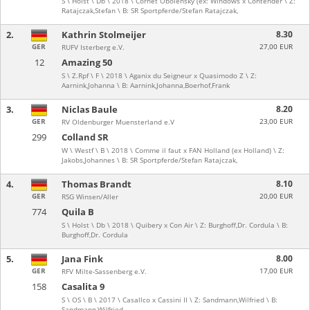
S \ Holst \ Db \ 2018 \ Cornet Obolensky (ex: Windows x Contender \ Z:
Ratajczak,Stefan \ B: SR Sportpferde/Stefan Ratajczak,
2.
Kathrin Stolmeijer
8.30
GER
27,00 EUR
RUFV Isterberg e.V.
12
Amazing 50
S \ Z.Rpf \ F \ 2018 \ Aganix du Seigneur x Quasimodo Z \ Z:
Aarnink,Johanna \ B: Aarnink,Johanna,Boerhof,Frank
3.
Niclas Baule
8.20
GER
23,00 EUR
RV Oldenburger Muensterland e.V
299
Colland SR
W \ Westf \ B \ 2018 \ Comme il faut x FAN Holland (ex Holland) \ Z:
Jakobs,Johannes \ B: SR Sportpferde/Stefan Ratajczak,
4.
Thomas Brandt
8.10
GER
20,00 EUR
RSG Winsen/Aller
774
Quila B
S \ Holst \ Db \ 2018 \ Quibery x Con Air \ Z: Burghoff,Dr. Cordula \ B:
Burghoff,Dr. Cordula
5.
Jana Fink
8.00
GER
17,00 EUR
RFV Milte-Sassenberg e.V.
158
Casalita 9
S \ OS \ B \ 2017 \ Casallco x Cassini II \ Z: Sandmann,Wilfried \ B:
Sandmann,Wilfried