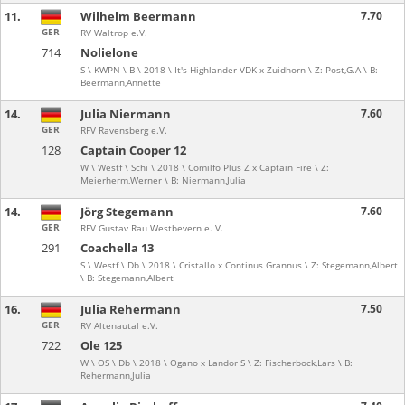
11.
Wilhelm Beermann
7.70
GER
RV Waltrop e.V.
714
Nolielone
S \ KWPN \ B \ 2018 \ It's Highlander VDK x Zuidhorn \ Z: Post,G.A \ B:
Beermann,Annette
14.
Julia Niermann
7.60
GER
RFV Ravensberg e.V.
128
Captain Cooper 12
W \ Westf \ Schi \ 2018 \ Comilfo Plus Z x Captain Fire \ Z:
Meierherm,Werner \ B: Niermann,Julia
14.
Jörg Stegemann
7.60
GER
RFV Gustav Rau Westbevern e. V.
291
Coachella 13
S \ Westf \ Db \ 2018 \ Cristallo x Continus Grannus \ Z: Stegemann,Albert
\ B: Stegemann,Albert
16.
Julia Rehermann
7.50
GER
RV Altenautal e.V.
722
Ole 125
W \ OS \ Db \ 2018 \ Ogano x Landor S \ Z: Fischerbock,Lars \ B:
Rehermann,Julia