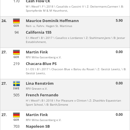
170
Cash Flow CK
W \ Westf \ F \ 2018 \ Casalido x Cassini II \ Z: Deitermann,Carmen \ B:
Sportpferde M & M Haunhorst,
24.
Maurice Dominik Hoffmann
5.90
GER
Reit- u. Fahrv. Hagen St. Martinus
94
California 155
S \ Westf \ B \ 2017 \ Casallco x Lordanos \ Z: Stahlmann,Jens \ B: Jestar
Establishment,
27.
Martin Fink
0.00
GER
RFV Milte-Sassenberg e.V.
219
Chacara-Blue PS
S \ OS \ B \ 2017 \ Chacoon Blue x Balou du Rouet \ Z: Gestüt Lewitz, \ B:
Gestüt Lewitz,
27.
Lina Renström
0.00
SWE
RFV Greven e.V.
505
French Fernando
H \ Westf \ B \ 2018 \ For Pleasure x Clinton \ Z: Zhashkiv Equestrian
Sport School, \ B: Barth,Simone
27.
Martin Fink
0.00
GER
RFV Milte-Sassenberg e.V.
703
Napoleon SB