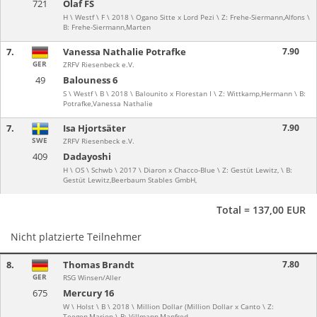
721
Olaf FS
H \ Westf \ F \ 2018 \ Ogano Sitte x Lord Pezi \ Z: Frehe-Siermann,Alfons \
B: Frehe-Siermann,Marten
7.
Vanessa Nathalie Potrafke
7.90
GER
ZRFV Riesenbeck e.V.
49
Balouness 6
S \ Westf \ B \ 2018 \ Balounito x Florestan I \ Z: Wittkamp,Hermann \ B:
Potrafke,Vanessa Nathalie
7.
Isa Hjortsäter
7.90
SWE
ZRFV Riesenbeck e.V.
409
Dadayoshi
H \ OS \ Schwb \ 2017 \ Diaron x Chacco-Blue \ Z: Gestüt Lewitz, \ B:
Gestüt Lewitz,Beerbaum Stables GmbH,
Total = 137,00 EUR
Nicht platzierte Teilnehmer
8.
Thomas Brandt
7.80
GER
RSG Winsen/Aller
675
Mercury 16
W \ Holst \ B \ 2018 \ Million Dollar (Million Dollar x Canto \ Z:
Teegen,Marion \ B: Villmann,Manfred