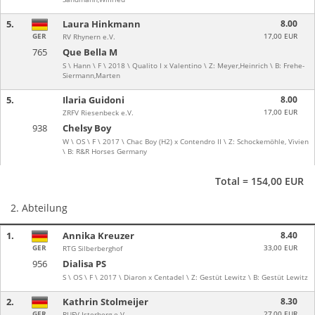
5.
Laura Hinkmann
8.00
GER
17,00 EUR
RV Rhynern e.V.
765
Que Bella M
S \ Hann \ F \ 2018 \ Qualito I x Valentino \ Z: Meyer,Heinrich \ B: Frehe-
Siermann,Marten
5.
Ilaria Guidoni
8.00
17,00 EUR
ZRFV Riesenbeck e.V.
938
Chelsy Boy
W \ OS \ F \ 2017 \ Chac Boy (H2) x Contendro II \ Z: Schockemöhle, Vivien
\ B: R&R Horses Germany
Total = 154,00 EUR
2. Abteilung
1.
Annika Kreuzer
8.40
GER
33,00 EUR
RTG Silberberghof
956
Dialisa PS
S \ OS \ F \ 2017 \ Diaron x Centadel \ Z: Gestüt Lewitz \ B: Gestüt Lewitz
2.
Kathrin Stolmeijer
8.30
GER
27,00 EUR
RUFV Isterberg e.V.