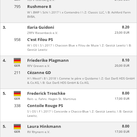
795
Rushmore 8
W \ BWP \ Schi \ 2017 \ x Contendro I \ Z: Classic LLC, \ B: Ashford Farm
BVBA,
3.
Ilaria Guidoni
8.20
23,00 EUR
ZRFV Riesenbeck e.V.
958
C'est Filou PS
W \ OS \ S \ 2017 \ Chacoon Blue x Filou de Muze \ Z: Gestüt Lewitz \ B:
Gestüt Lewitz
4.
Friederike Plagmann
8.10
GER
20,00 EUR
RFV Greven e.V.
211
Cézanne GD
H \ Westf \ B \ 2018 \ Comme le père x Quidamo \ Z: Gut Darß HDS GmbH
& Co.KG, \ B: Gut Darß HDS GmbH & Co.KG,
5.
Frederick Troschke
8.00
GER
17,00 EUR
Reit- u. Fahrv. Hagen St. Martinus
338
Contoile Rouge PS
S \ OS \ F \ 2017 \ Concorde x Chacco-Blue \ Z: Gestüt Lewitz, \ B: Gestüt
Lewitz,
5.
Laura Hinkmann
8.00
GER
17,00 EUR
RV Rhynern e.V.