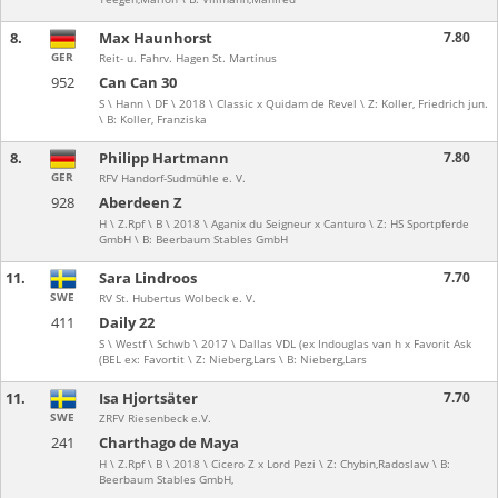
8.
Max Haunhorst
7.80
GER
Reit- u. Fahrv. Hagen St. Martinus
952
Can Can 30
S \ Hann \ DF \ 2018 \ Classic x Quidam de Revel \ Z: Koller, Friedrich jun.
\ B: Koller, Franziska
8.
Philipp Hartmann
7.80
GER
RFV Handorf-Sudmühle e. V.
928
Aberdeen Z
H \ Z.Rpf \ B \ 2018 \ Aganix du Seigneur x Canturo \ Z: HS Sportpferde
GmbH \ B: Beerbaum Stables GmbH
11.
Sara Lindroos
7.70
SWE
RV St. Hubertus Wolbeck e. V.
411
Daily 22
S \ Westf \ Schwb \ 2017 \ Dallas VDL (ex Indouglas van h x Favorit Ask
(BEL ex: Favortit \ Z: Nieberg,Lars \ B: Nieberg,Lars
11.
Isa Hjortsäter
7.70
SWE
ZRFV Riesenbeck e.V.
241
Charthago de Maya
H \ Z.Rpf \ B \ 2018 \ Cicero Z x Lord Pezi \ Z: Chybin,Radoslaw \ B:
Beerbaum Stables GmbH,