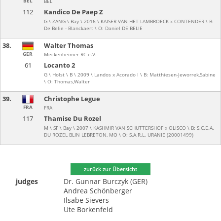
BEL
BEL
112
Kandico De Paep Z
G \ ZANG \ Bay \ 2016 \ KAISER VAN HET LAMBROECK x CONTENDER \ B:
De Belie - Blanckaert \ O: Daniel DE BELIE
38.
Walter Thomas
GER
Meckenheimer RC e.V.
61
Locanto 2
G \ Holst \ B \ 2009 \ Landos x Acorado I \ B: Matthiesen-Jeworrek,Sabine
\ O: Thomas,Walter
39.
Christophe Legue
FRA
FRA
117
Thamise Du Rozel
M \ SF \ Bay \ 2007 \ KASHMIR VAN SCHUTTERSHOF x OLISCO \ B: S.C.E.A.
DU ROZEL BLIN LEBRETON, MO \ O: S.A.R.L. URANIE (20001499)
zurück zur Übersicht
judges
Dr. Gunnar Burczyk (GER)
Andrea Schönberger
Ilsabe Sievers
Ute Borkenfeld