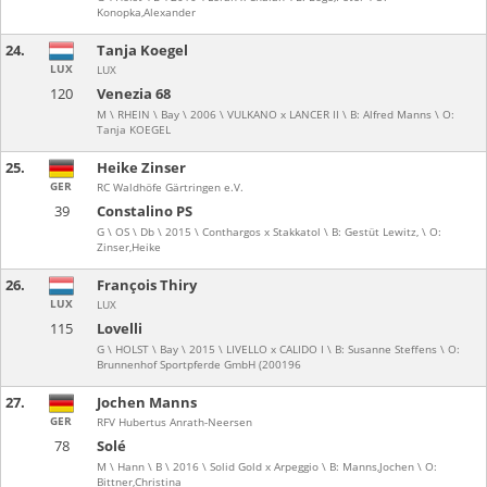
Konopka,Alexander
24.
Tanja Koegel
LUX
LUX
120
Venezia 68
M \ RHEIN \ Bay \ 2006 \ VULKANO x LANCER II \ B: Alfred Manns \ O:
Tanja KOEGEL
25.
Heike Zinser
GER
RC Waldhöfe Gärtringen e.V.
39
Constalino PS
G \ OS \ Db \ 2015 \ Conthargos x Stakkatol \ B: Gestüt Lewitz, \ O:
Zinser,Heike
26.
François Thiry
LUX
LUX
115
Lovelli
G \ HOLST \ Bay \ 2015 \ LIVELLO x CALIDO I \ B: Susanne Steffens \ O:
Brunnenhof Sportpferde GmbH (200196
27.
Jochen Manns
GER
RFV Hubertus Anrath-Neersen
78
Solé
M \ Hann \ B \ 2016 \ Solid Gold x Arpeggio \ B: Manns,Jochen \ O:
Bittner,Christina