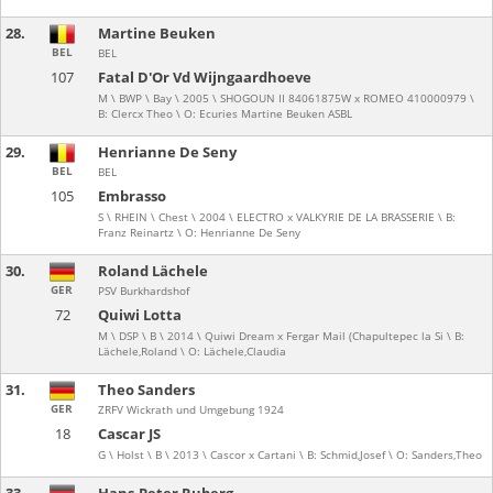
28.
Martine Beuken
BEL
BEL
107
Fatal D'Or Vd Wijngaardhoeve
M \ BWP \ Bay \ 2005 \ SHOGOUN II 84061875W x ROMEO 410000979 \
B: Clercx Theo \ O: Ecuries Martine Beuken ASBL
29.
Henrianne De Seny
BEL
BEL
105
Embrasso
S \ RHEIN \ Chest \ 2004 \ ELECTRO x VALKYRIE DE LA BRASSERIE \ B:
Franz Reinartz \ O: Henrianne De Seny
30.
Roland Lächele
GER
PSV Burkhardshof
72
Quiwi Lotta
M \ DSP \ B \ 2014 \ Quiwi Dream x Fergar Mail (Chapultepec la Si \ B:
Lächele,Roland \ O: Lächele,Claudia
31.
Theo Sanders
GER
ZRFV Wickrath und Umgebung 1924
18
Cascar JS
G \ Holst \ B \ 2013 \ Cascor x Cartani \ B: Schmid,Josef \ O: Sanders,Theo