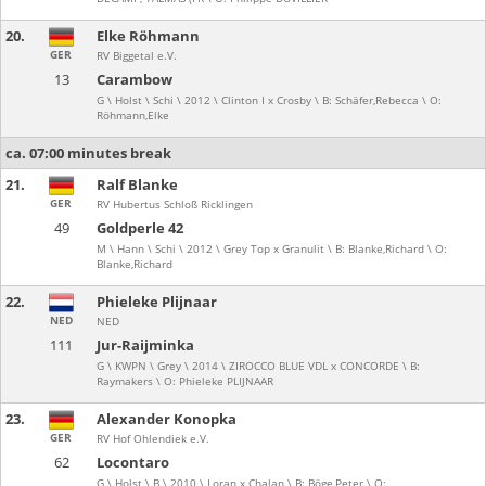
20.
Elke Röhmann
GER
RV Biggetal e.V.
13
Carambow
G \ Holst \ Schi \ 2012 \ Clinton I x Crosby \ B: Schäfer,Rebecca \ O:
Röhmann,Elke
ca. 07:00 minutes break
21.
Ralf Blanke
GER
RV Hubertus Schloß Ricklingen
49
Goldperle 42
M \ Hann \ Schi \ 2012 \ Grey Top x Granulit \ B: Blanke,Richard \ O:
Blanke,Richard
22.
Phieleke Plijnaar
NED
NED
111
Jur-Raijminka
G \ KWPN \ Grey \ 2014 \ ZIROCCO BLUE VDL x CONCORDE \ B:
Raymakers \ O: Phieleke PLIJNAAR
23.
Alexander Konopka
GER
RV Hof Ohlendiek e.V.
62
Locontaro
G \ Holst \ B \ 2010 \ Loran x Chalan \ B: Böge,Peter \ O: