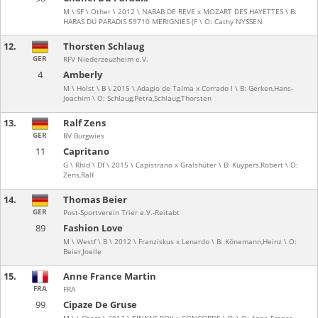
M \ SF \ Other \ 2012 \ NABAB DE REVE x MOZART DES HAYETTES \ B:
HARAS DU PARADIS 59710 MERIGNIES (F \ O: Cathy NYSSEN
12.
Thorsten Schlaug
GER
RFV Niederzeuzheim e.V.
4
Amberly
M \ Holst \ B \ 2015 \ Adagio de Talma x Corrado I \ B: Gerken,Hans-
Joachim \ O: Schlaug,Petra,Schlaug,Thorsten
13.
Ralf Zens
GER
RV Burgwies
11
Capritano
G \ Rhld \ Df \ 2015 \ Capistrano x Gralshüter \ B: Kuypers,Robert \ O:
Zens,Ralf
14.
Thomas Beier
GER
Post-Sportverein Trier e.V.-Reitabt
89
Fashion Love
M \ Westf \ B \ 2012 \ Franziskus x Lenardo \ B: Könemann,Heinz \ O:
Beier,Joelle
15.
Anne France Martin
FRA
FRA
99
Cipaze De Gruse