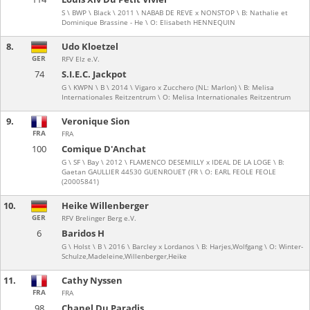
S \ BWP \ Black \ 2011 \ NABAB DE REVE x NONSTOP \ B: Nathalie et
Dominique Brassine - He \ O: Elisabeth HENNEQUIN
8.
Udo Kloetzel
GER
RFV Elz e.V.
74
S.I.E.C. Jackpot
G \ KWPN \ B \ 2014 \ Vigaro x Zucchero (NL: Marlon) \ B: Melisa
Internationales Reitzentrum \ O: Melisa Internationales Reitzentrum
9.
Veronique Sion
FRA
FRA
100
Comique D'Anchat
G \ SF \ Bay \ 2012 \ FLAMENCO DESEMILLY x IDEAL DE LA LOGE \ B:
Gaetan GAULLIER 44530 GUENROUET (FR \ O: EARL FEOLE FEOLE
(20005841)
10.
Heike Willenberger
GER
RFV Brelinger Berg e.V.
6
Baridos H
G \ Holst \ B \ 2016 \ Barcley x Lordanos \ B: Harjes,Wolfgang \ O: Winter-
Schulze,Madeleine,Willenberger,Heike
11.
Cathy Nyssen
FRA
FRA
98
Chanel Du Paradis