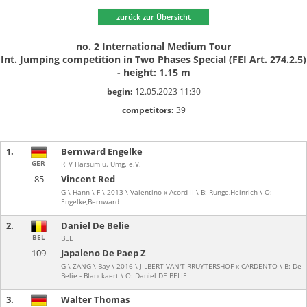
zurück zur Übersicht
no. 2 International Medium Tour
Int. Jumping competition in Two Phases Special (FEI Art. 274.2.5)
- height: 1.15 m
begin:
12.05.2023 11:30
competitors:
39
1.
Bernward Engelke
GER
RFV Harsum u. Umg. e.V.
85
Vincent Red
G \ Hann \ F \ 2013 \ Valentino x Acord II \ B: Runge,Heinrich \ O:
Engelke,Bernward
2.
Daniel De Belie
BEL
BEL
109
Japaleno De Paep Z
G \ ZANG \ Bay \ 2016 \ JILBERT VAN'T RRUYTERSHOF x CARDENTO \ B: De
Belie - Blanckaert \ O: Daniel DE BELIE
3.
Walter Thomas