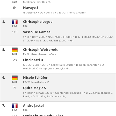
GER
Meckenheimer RC e.V.
64
Navayo 5
G \ Grpf.o.R \ Db \ 2011 \ x \ B: \ O: Thomas,Walter
4.
Christophe Legue
FRA
FRA
119
Vasco De Gamas
S \ SF \ Bay \ 2009 \ NARTAGO x THURIN \ B: M. EMILIO MALTA DA COSTA,
ST CLAIR \ O: S.A.R.L. URANIE (20001499)
5.
Christoph Weisbrodt
GER
RV Großsteinhauserhof e.V.
28
Cincinatti D
G \ DSP \ Schi \ 2013 \ Cellestial x Lafitte \ B: Daebler,Karsten \ O:
Weisbrodt,Christoph,Weisbrodt,Sandra
6.
Nicole Schäfer
GER
PSV Villmar/Lahn e.V.
71
Quite Magic S
S \ Hann \ Schwb \ 2010 \ Quintender x Escudo II \ B: ZG Schmidberger u.
Rieck, \ O: Schäfer, Stefan u.Nicole,
7.
Andre Jactel
FRA
FRA
114
Louis Xiv Du Petit Vivier