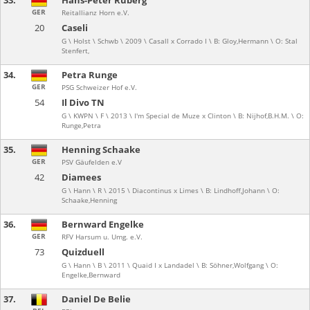
33.
Hans-Peter Ruberg
GER
Reitallianz Horn e.V.
20
Caseli
G \ Holst \ Schwb \ 2009 \ Casall x Corrado I \ B: Gloy,Hermann \ O: Stal
Stenfert,
34.
Petra Runge
GER
PSG Schweizer Hof e.V.
54
Il Divo TN
G \ KWPN \ F \ 2013 \ I'm Special de Muze x Clinton \ B: Nijhof,B.H.M. \ O:
Runge,Petra
35.
Henning Schaake
GER
PSV Gäufelden e.V
42
Diamees
G \ Hann \ R \ 2015 \ Diacontinus x Limes \ B: Lindhoff,Johann \ O:
Schaake,Henning
36.
Bernward Engelke
GER
RFV Harsum u. Umg. e.V.
73
Quizduell
G \ Hann \ B \ 2011 \ Quaid I x Landadel \ B: Söhner,Wolfgang \ O:
Engelke,Bernward
37.
Daniel De Belie