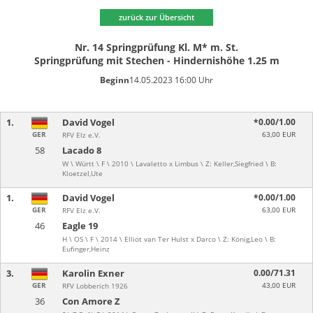
zurück zur Übersicht
Nr. 14 Springprüfung Kl. M* m. St.
Springprüfung mit Stechen - Hindernishöhe 1.25 m
Beginn
14.05.2023 16:00 Uhr
1.
David Vogel
*0.00/1.00
GER
63,00 EUR
RFV Elz e.V.
58
Lacado 8
W \ Württ \ F \ 2010 \ Lavaletto x Limbus \ Z: Keller,Siegfried \ B:
Kloetzel,Ute
1.
David Vogel
*0.00/1.00
GER
63,00 EUR
RFV Elz e.V.
46
Eagle 19
H \ OS \ F \ 2014 \ Elliot van Ter Hulst x Darco \ Z: König,Leo \ B:
Eufinger,Heinz
3.
Karolin Exner
0.00/71.31
GER
43,00 EUR
RFV Lobberich 1926
36
Con Amore Z