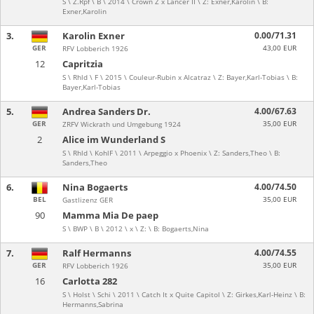
S \ Z.Rpf \ B \ 2014 \ Crown Z x Lancer II \ Z: Exner,Karolin \ B:
Exner,Karolin
3.
Karolin Exner
0.00/71.31
GER
43,00 EUR
RFV Lobberich 1926
12
Capritzia
S \ Rhld \ F \ 2015 \ Couleur-Rubin x Alcatraz \ Z: Bayer,Karl-Tobias \ B:
Bayer,Karl-Tobias
5.
Andrea Sanders Dr.
4.00/67.63
GER
35,00 EUR
ZRFV Wickrath und Umgebung 1924
2
Alice im Wunderland S
S \ Rhld \ KohlF \ 2011 \ Arpeggio x Phoenix \ Z: Sanders,Theo \ B:
Sanders,Theo
6.
Nina Bogaerts
4.00/74.50
BEL
35,00 EUR
Gastlizenz GER
90
Mamma Mia De paep
S \ BWP \ B \ 2012 \ x \ Z: \ B: Bogaerts,Nina
7.
Ralf Hermanns
4.00/74.55
GER
35,00 EUR
RFV Lobberich 1926
16
Carlotta 282
S \ Holst \ Schi \ 2011 \ Catch It x Quite Capitol \ Z: Girkes,Karl-Heinz \ B:
Hermanns,Sabrina