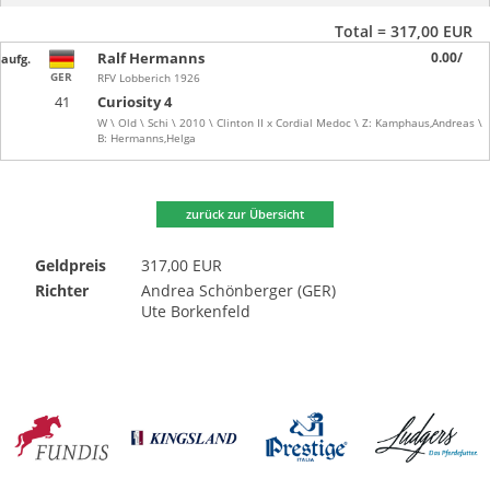
Total = 317,00 EUR
Ralf Hermanns
0.00/
aufg.
GER
RFV Lobberich 1926
41
Curiosity 4
W \ Old \ Schi \ 2010 \ Clinton II x Cordial Medoc \ Z: Kamphaus,Andreas \
B: Hermanns,Helga
zurück zur Übersicht
Geldpreis
317,00 EUR
Richter
Andrea Schönberger (GER)
Ute Borkenfeld