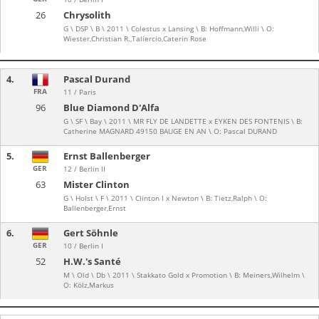
26
Chrysolith
G \ DSP \ B \ 2011 \ Colestus x Lansing \ B: Hoffmann,Willi \ O:
Wiester,Christian R.,Taliercio,Caterin Rose
4.
Pascal Durand
FRA
11 / Paris
96
Blue Diamond D'Alfa
G \ SF \ Bay \ 2011 \ MR FLY DE LANDETTE x EYKEN DES FONTENIS \ B:
Catherine MAGNARD 49150 BAUGE EN AN \ O: Pascal DURAND
5.
Ernst Ballenberger
GER
12 / Berlin II
63
Mister Clinton
G \ Holst \ F \ 2011 \ Clinton I x Newton \ B: Tietz,Ralph \ O:
Ballenberger,Ernst
6.
Gert Söhnle
GER
10 / Berlin I
52
H.W.'s Santé
M \ Old \ Db \ 2011 \ Stakkato Gold x Promotion \ B: Meiners,Wilhelm \
O: Kölz,Markus