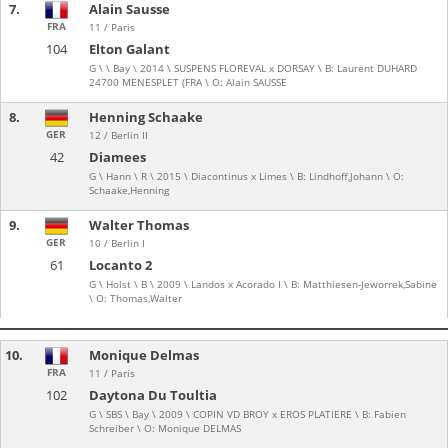
7.
Alain Sausse
FRA
11 / Paris
104
Elton Galant
G \ \ Bay \ 2014 \ SUSPENS FLOREVAL x DORSAY \ B: Laurent DUHARD
24700 MENESPLET (FRA \ O: Alain SAUSSE
8.
Henning Schaake
GER
12 / Berlin II
42
Diamees
G \ Hann \ R \ 2015 \ Diacontinus x Limes \ B: Lindhoff,Johann \ O:
Schaake,Henning
9.
Walter Thomas
GER
10 / Berlin I
61
Locanto 2
G \ Holst \ B \ 2009 \ Landos x Acorado I \ B: Matthiesen-Jeworrek,Sabine
\ O: Thomas,Walter
10.
Monique Delmas
FRA
11 / Paris
102
Daytona Du Toultia
G \ SBS \ Bay \ 2009 \ COPIN VD BROY x EROS PLATIERE \ B: Fabien
Schreiber \ O: Monique DELMAS