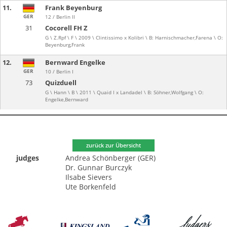
11.
Frank Beyenburg
GER
12 / Berlin II
31
Cocorell FH Z
G \ Z.Rpf \ F \ 2009 \ Clintissimo x Kolibri \ B: Harnischmacher,Farena \ O:
Beyenburg,Frank
12.
Bernward Engelke
GER
10 / Berlin I
73
Quizduell
G \ Hann \ B \ 2011 \ Quaid I x Landadel \ B: Söhner,Wolfgang \ O:
Engelke,Bernward
zurück zur Übersicht
judges
Andrea Schönberger (GER)
Dr. Gunnar Burczyk
Ilsabe Sievers
Ute Borkenfeld