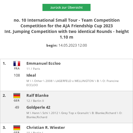
zurück zur Übersicht
no. 10 International Small Tour - Team Competition
Competition for the AJA Friendship Cup 2023
Int. Jumping Competition with two identical Rounds - height
1.10 m
begin:
14.05.2023 12:00
1.
Emmanuel Eccloo
FRA
11 / Paris
108
Ideal
M \ \ Other \ 2008 \ LAGERFELD x WELLINGTON \ B: \ O: Francine
ECCLOO
2.
Ralf Blanke
GER
12 / Berlin II
49
Goldperle 42
M \ Hann \ Schi \ 2012 \ Grey Top x Granulit \ B: Blanke,Richard \ O:
Blanke,Richard
3.
Christian R. Wiester
GER
10 / Berlin I