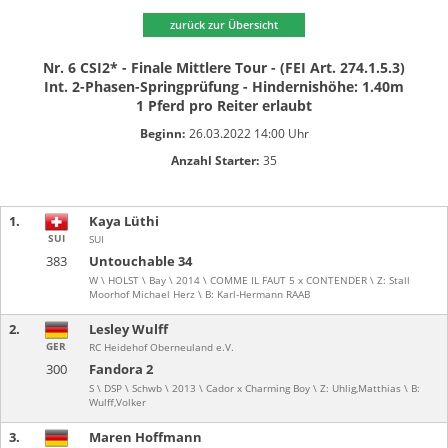
zurück zur Übersicht
Nr. 6 CSI2* - Finale Mittlere Tour - (FEI Art. 274.1.5.3)
Int. 2-Phasen-Springprüfung - Hindernishöhe: 1.40m
1 Pferd pro Reiter erlaubt
Beginn:
26.03.2022 14:00 Uhr
Anzahl Starter:
35
1.
Kaya Lüthi
SUI
SUI
383
Untouchable 34
W \ HOLST \ Bay \ 2014 \ COMME IL FAUT 5 x CONTENDER \ Z: Stall
Moorhof Michael Herz \ B: Karl-Hermann RAAB
2.
Lesley Wulff
GER
RC Heidehof Oberneuland e.V.
300
Fandora 2
S \ DSP \ Schwb \ 2013 \ Cador x Charming Boy \ Z: Uhlig,Matthias \ B:
Wulff,Volker
3.
Maren Hoffmann