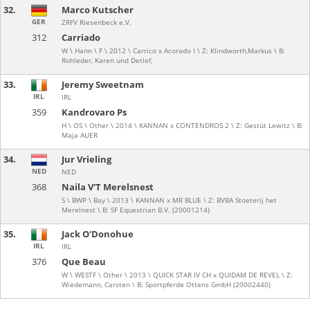
32.
Marco Kutscher
GER
ZRFV Riesenbeck e.V.
312
Carriado
W \ Hann \ F \ 2012 \ Carrico x Acorado I \ Z: Klindworth,Markus \ B:
Rohleder, Karen und Detlef,
33.
Jeremy Sweetnam
IRL
IRL
359
Kandrovaro Ps
H \ OS \ Other \ 2014 \ KANNAN x CONTENDROS 2 \ Z: Gestüt Lewitz \ B:
Maja AUER
34.
Jur Vrieling
NED
NED
368
Naila V'T Merelsnest
S \ BWP \ Bay \ 2013 \ KANNAN x MR BLUE \ Z: BVBA Stoeterij het
Merelnest \ B: SF Equestrian B.V. (20001214)
35.
Jack O'Donohue
IRL
IRL
376
Que Beau
W \ WESTF \ Other \ 2013 \ QUICK STAR IV CH x QUIDAM DE REVEL \ Z:
Wiedemann, Carsten \ B: Sportpferde Ottens GmbH (20002440)