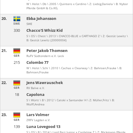
W \ Holst \ Db \ 2005 \ Quintero x Cardino \ Z: Liebig,Daniela \ B: Nybor
Pferde GmbH & Co.KG,
20.
Ebba Johansson
SWE
SWE
330
Chacco'S Whizz Kid
S \ OS \ Chest \ 2013 \ CHACCO-BLUE x CARTHAGO Z \ Z: Gestüt Lewitz \
B: Gestüt Lewitz (20000004)
21.
Peter Jakob Thomsen
GER
RuFV Südtondern e.V. Leck
215
Colombo 77
W \ Holst \ Schi \ 2010 \ Cachas x Clearway \ Z: Bahnsen,Frauke \ B:
Bahnsen,Frauke
22.
Jens Wawrauschek
GER
RV Balve e.V.
18
Capolona
S \ Württ \ B \ 2012 \ Catoki x Santander H \ Z: Müller,Fritz \ B:
Wulff,Andrea
23.
Lars Volmer
GER
ZRFV Legden e.V.
139
Luna Lovegood 13
S \ OS \ B \ 2014 \ Lord Pezi Junior x Cordalme Z \ Z: Böckmann Pferde