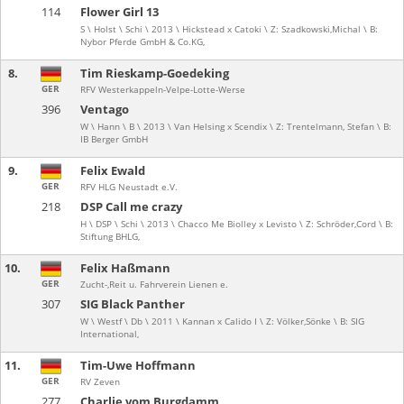
114
Flower Girl 13
S \ Holst \ Schi \ 2013 \ Hickstead x Catoki \ Z: Szadkowski,Michal \ B:
Nybor Pferde GmbH & Co.KG,
8.
Tim Rieskamp-Goedeking
GER
RFV Westerkappeln-Velpe-Lotte-Werse
396
Ventago
W \ Hann \ B \ 2013 \ Van Helsing x Scendix \ Z: Trentelmann, Stefan \ B:
IB Berger GmbH
9.
Felix Ewald
GER
RFV HLG Neustadt e.V.
218
DSP Call me crazy
H \ DSP \ Schi \ 2013 \ Chacco Me Biolley x Levisto \ Z: Schröder,Cord \ B:
Stiftung BHLG,
10.
Felix Haßmann
GER
Zucht-,Reit u. Fahrverein Lienen e.
307
SIG Black Panther
W \ Westf \ Db \ 2011 \ Kannan x Calido I \ Z: Völker,Sönke \ B: SIG
International,
11.
Tim-Uwe Hoffmann
GER
RV Zeven
277
Charlie vom Burgdamm