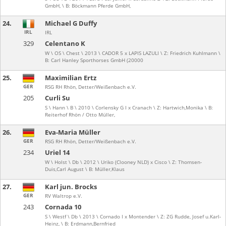
GmbH, \ B: Böckmann Pferde GmbH,
24.
Michael G Duffy
IRL
IRL
329
Celentano K
W \ OS \ Chest \ 2013 \ CADOR 5 x LAPIS LAZULI \ Z: Friedrich Kuhlmann \
B: Carl Hanley Sporthorses GmbH (20000
25.
Maximilian Ertz
GER
RSG RH Rhön, Detter/Weißenbach e.V.
205
Curli Su
S \ Hann \ B \ 2010 \ Corlensky G I x Cranach \ Z: Hartwich,Monika \ B:
Reiterhof Rhön / Otto Müller,
26.
Eva-Maria Müller
GER
RSG RH Rhön, Detter/Weißenbach e.V.
234
Uriel 14
W \ Holst \ Db \ 2012 \ Uriko (Clooney NLD) x Cisco \ Z: Thomsen-
Duis,Carl August \ B: Müller,Klaus
27.
Karl jun. Brocks
GER
RV Waltrop e.V.
243
Cornada 10
S \ Westf \ Db \ 2013 \ Cornado I x Montender \ Z: ZG Rudde, Josef u.Karl-
Heinz, \ B: Erdmann,Bernfried