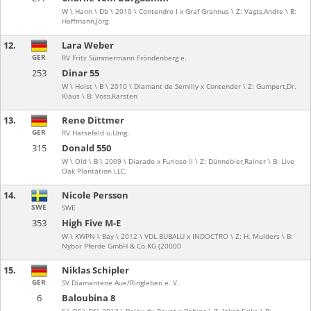
W \ Hann \ Db \ 2010 \ Contendro I x Graf Grannus \ Z: Vagts,Andre \ B:
Hoffmann,Jörg
12.
Lara Weber
GER
RV Fritz Sümmermann Fröndenberg e.
253
Dinar 55
W \ Holst \ B \ 2010 \ Diamant de Semilly x Contender \ Z: Gumpert,Dr.
Klaus \ B: Voss,Karsten
13.
Rene Dittmer
GER
RV Harsefeld u.Umg.
315
Donald 550
W \ Old \ B \ 2009 \ Diarado x Furioso II \ Z: Dünnebier,Rainer \ B: Live
Oak Plantation LLC,
14.
Nicole Persson
SWE
SWE
353
High Five M-E
W \ KWPN \ Bay \ 2012 \ VDL BUBALU x INDOCTRO \ Z: H. Mulders \ B:
Nybor Pferde GmbH & Co.KG (20000
15.
Niklas Schipler
GER
SV Diamantene Aue/Ringleben e. V.
6
Baloubina 8