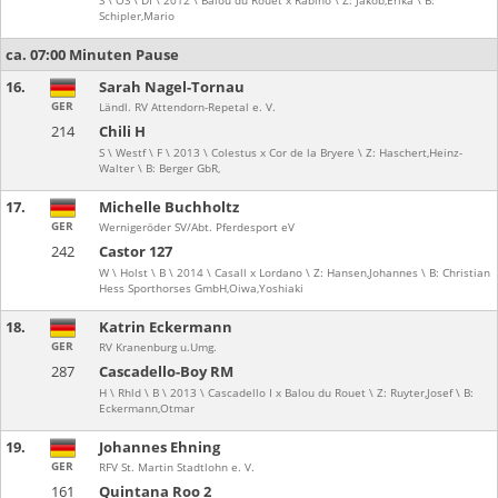
S \ OS \ Df \ 2012 \ Balou du Rouet x Rabino \ Z: Jakob,Erika \ B:
Schipler,Mario
ca. 07:00 Minuten Pause
16.
Sarah Nagel-Tornau
GER
Ländl. RV Attendorn-Repetal e. V.
214
Chili H
S \ Westf \ F \ 2013 \ Colestus x Cor de la Bryere \ Z: Haschert,Heinz-
Walter \ B: Berger GbR,
17.
Michelle Buchholtz
GER
Wernigeröder SV/Abt. Pferdesport eV
242
Castor 127
W \ Holst \ B \ 2014 \ Casall x Lordano \ Z: Hansen,Johannes \ B: Christian
Hess Sporthorses GmbH,Oiwa,Yoshiaki
18.
Katrin Eckermann
GER
RV Kranenburg u.Umg.
287
Cascadello-Boy RM
H \ Rhld \ B \ 2013 \ Cascadello I x Balou du Rouet \ Z: Ruyter,Josef \ B:
Eckermann,Otmar
19.
Johannes Ehning
GER
RFV St. Martin Stadtlohn e. V.
161
Quintana Roo 2