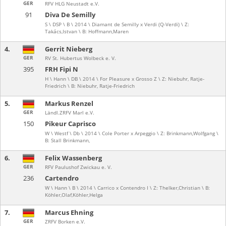
GER
RFV HLG Neustadt e.V.
91
Diva De Semilly
S \ DSP \ B \ 2014 \ Diamant de Semilly x Verdi (Q-Verdi) \ Z:
Takács,Istvan \ B: Hoffmann,Maren
4.
Gerrit Nieberg
GER
RV St. Hubertus Wolbeck e. V.
395
FRH Fipi N
H \ Hann \ DB \ 2014 \ For Pleasure x Grosso Z \ Z: Niebuhr, Ratje-
Friedrich \ B: Niebuhr, Ratje-Friedrich
5.
Markus Renzel
GER
Ländl.ZRFV Marl e.V.
150
Pikeur Caprisco
W \ Westf \ Db \ 2014 \ Cole Porter x Arpeggio \ Z: Brinkmann,Wolfgang \
B: Stall Brinkmann,
6.
Felix Wassenberg
GER
RFV Paulushof Zwickau e. V.
236
Cartendro
W \ Hann \ B \ 2014 \ Carrico x Contendro I \ Z: Thelker,Christian \ B:
Köhler,Olaf,Köhler,Helga
7.
Marcus Ehning
GER
ZRFV Borken e.V.