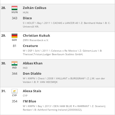
28.
Zoltán Czékus
HUN
HUN
343
Disco
S \ HOLST \ Bay \ 2011 \ CACHAS x LANCER 40 \ Z: Bernhard Hobe \ B: C-
Univerzál Kft.
29.
Christian Kukuk
GER
ZRFV Riesenbeck e.V.
81
Creature
W \ DSP \ Schi \ 2011 \ Colestus x Re Mexico \ Z: Göttert,Lutz \ B:
Theissel,Tristan,Ludger Beerbaum Stables GmbH,
30.
Abbas Khan
IND
IND
344
Don Diablo
W \ KWPN \ Chest \ 2008 \ VAILLANT x BURGGRAAF \ Z: J.W. van der
Velden \ B: P. VAN HEESWIJK
31.
Alexa Stais
CYP
CYP
354
I'M Blue
W \ KWPN \ Bay \ 2013 \ DEN HAM BLUE R x WARRANT \ Z: Stoeterij
Renken \ B: Ashford Farming Ireland (20000602),