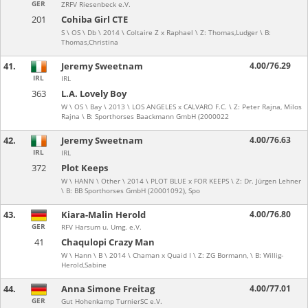
GER
ZRFV Riesenbeck e.V.
201
Cohiba Girl CTE
S \ OS \ Db \ 2014 \ Coltaire Z x Raphael \ Z: Thomas,Ludger \ B:
Thomas,Christina
41.
Jeremy Sweetnam
4.00/76.29
IRL
IRL
363
L.A. Lovely Boy
W \ OS \ Bay \ 2013 \ LOS ANGELES x CALVARO F.C. \ Z: Peter Rajna, Milos
Rajna \ B: Sporthorses Baackmann GmbH (2000022
42.
Jeremy Sweetnam
4.00/76.63
IRL
IRL
372
Plot Keeps
W \ HANN \ Other \ 2014 \ PLOT BLUE x FOR KEEPS \ Z: Dr. Jürgen Lehner
\ B: BB Sporthorses GmbH (20001092), Spo
43.
Kiara-Malin Herold
4.00/76.80
GER
RFV Harsum u. Umg. e.V.
41
Chaqulopi Crazy Man
W \ Hann \ B \ 2014 \ Chaman x Quaid I \ Z: ZG Bormann, \ B: Willig-
Herold,Sabine
44.
Anna Simone Freitag
4.00/77.01
GER
Gut Hohenkamp TurnierSC e.V.