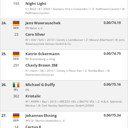
193
Night Light
S \ Rhld \ B \ 2009 \ Numero Uno x Contendro I \ Z: Hoffmann,Carolin \ B:
Hoffmann,Carolin
24.
Jens Wawrauschek
0.00/74.19
GER
RV Balve e.V.
23
Caro Silver
W \ Old \ Schi \ 2013 \ Caroly x Landkaiser \ Z: Maurer,Eberhard \ B: Jens
Wawrauschek Horses GmbH & Co.
25.
Katrin Eckermann
0.00/74.75
GER
RV Kranenburg u.Umg.
291
Charly Brown 358
H \ Hann \ Db \ 2015 \ Cinsey x Peter Pan \ Z: Kottke,Marc \ B:
Glanemann,Christian
26.
Michael G Duffy
0.00/75.16
IRL
IRL
362
Kristalic
W \ KWPN \ Bay \ 2015 \ AREZZO VDL x BALTIC VDL \ Z: H.&.A. Sybrandi-
Merkus \ B: Carl Hanley Sporthorses GmbH (20000
27.
Johannes Ehning
0.00/75.34
GER
RFV St. Martin Stadtlohn e. V.
14
Cactus 8