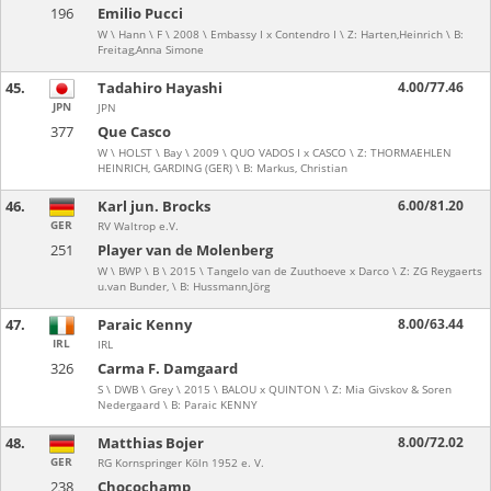
196
Emilio Pucci
W \ Hann \ F \ 2008 \ Embassy I x Contendro I \ Z: Harten,Heinrich \ B:
Freitag,Anna Simone
45.
Tadahiro Hayashi
4.00/77.46
JPN
JPN
377
Que Casco
W \ HOLST \ Bay \ 2009 \ QUO VADOS I x CASCO \ Z: THORMAEHLEN
HEINRICH, GARDING (GER) \ B: Markus, Christian
46.
Karl jun. Brocks
6.00/81.20
GER
RV Waltrop e.V.
251
Player van de Molenberg
W \ BWP \ B \ 2015 \ Tangelo van de Zuuthoeve x Darco \ Z: ZG Reygaerts
u.van Bunder, \ B: Hussmann,Jörg
47.
Paraic Kenny
8.00/63.44
IRL
IRL
326
Carma F. Damgaard
S \ DWB \ Grey \ 2015 \ BALOU x QUINTON \ Z: Mia Givskov & Soren
Nedergaard \ B: Paraic KENNY
48.
Matthias Bojer
8.00/72.02
GER
RG Kornspringer Köln 1952 e. V.
238
Chocochamp