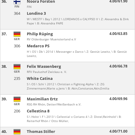
36.
Noora Forsten
4.00/61.90
FIN
FIN
364
Londino 3
W \ WESTF \ Bay \ 2012 \ LORDANOS x CALYPSO II \ Z: Alexandra & Dirk
Pape \ B: Alexandra PAPE
37.
Philip Rüping
4.00/63.85
GER
RV Oldenburger Muensterland e.V
306
Medarco PS
H \ OS \ Db \ 2014 \ Messenger x Darco \ Z: Gestüt Lewitz, \ B: Gestüt
Lewitz,
38.
Felix Wassenberg
4.00/66.78
GER
RFV Paulushof Zwickau e. V.
235
White Catina
S \ OS \ Schi \ 2012 \ Christian x Fighting Alpha \ Z: ZG
Zimmermann,Marie u.Jens \ B: Akin,Constanze,Akin,Emilia
39.
Maximilian Ertz
4.00/69.96
GER
RSG RH Rhön, Detter/Weißenbach e.V.
206
Cellestina 8
S \ Holst \ F \ 2013 \ Cellestial x Coriano 4 \ Z: Distel,Reinhold \ B:
Reiterhof Rhön / Otto Müller,
40.
Thomas Stiller
4.00/71.00