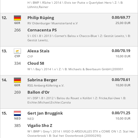
H \ BWP \ RSche \ 2014 \ Elvis ter Putte x Querlybet Hero \ Z: \ B:
Löhnitz,Rainer
12.
Philip Rüping
0.00/69.77
GER
25,00 EUR
RV Oldenburger Muensterland e.V
266
Cornacenta PS
S \ OS \ B \ 2013 \ Cornet's Balou x Chacco-Blue \ Z: Gestüt Lewitz, \ B:
Gestüt Lewitz,
13.
Alexa Stais
0.00/70.19
CYP
10,00 EUR
CYP
334
Cloud 58
W \ \ Bay \ 2014 \ x \ Z: \ B: Michaels & Beerbaum GmbH (200001
14.
Sabrina Berger
0.00/70.61
GER
10,00 EUR
RSG Amberg-Köfering e.V.
269
Ballon d'Or
H \ DSP \ B \ 2012 \ Balou du Rouet x Kolibri \ Z: Fricke,Kai-Uwe \ B:
Eichler,Michael,Eichler,Carola
15.
Gert Jan Bruggink
0.00/71.25
NED
10,00 EUR
NED
385
Vigalio Sho Z
W \ BWP \ Grey \ 2014 \ VIGO D ARSOUILLES STX x COME ON \ Z: Stal Het
Oosterbrook \ B: Stal het Oosterbrook (20000290)