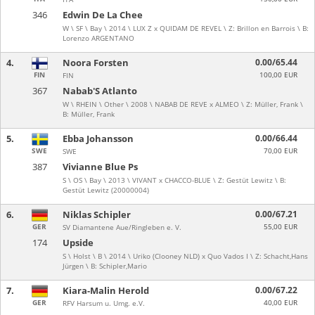
346
Edwin De La Chee
W \ SF \ Bay \ 2014 \ LUX Z x QUIDAM DE REVEL \ Z: Brillon en Barrois \ B:
Lorenzo ARGENTANO
4.
Noora Forsten
0.00/65.44
FIN
100,00 EUR
FIN
367
Nabab'S Atlanto
W \ RHEIN \ Other \ 2008 \ NABAB DE REVE x ALMEO \ Z: Müller, Frank \
B: Müller, Frank
5.
Ebba Johansson
0.00/66.44
SWE
70,00 EUR
SWE
387
Vivianne Blue Ps
S \ OS \ Bay \ 2013 \ VIVANT x CHACCO-BLUE \ Z: Gestüt Lewitz \ B:
Gestüt Lewitz (20000004)
6.
Niklas Schipler
0.00/67.21
GER
55,00 EUR
SV Diamantene Aue/Ringleben e. V.
174
Upside
S \ Holst \ B \ 2014 \ Uriko (Clooney NLD) x Quo Vados I \ Z: Schacht,Hans
Jürgen \ B: Schipler,Mario
7.
Kiara-Malin Herold
0.00/67.22
GER
40,00 EUR
RFV Harsum u. Umg. e.V.