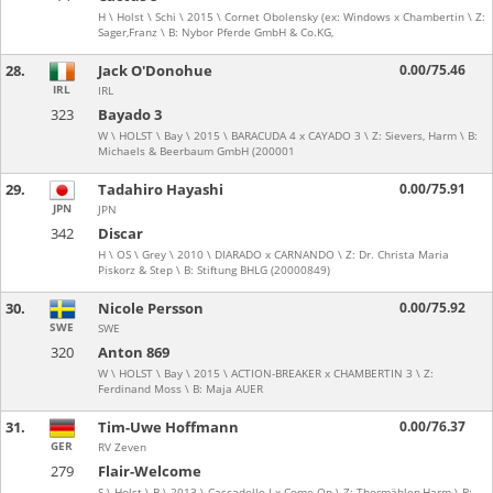
H \ Holst \ Schi \ 2015 \ Cornet Obolensky (ex: Windows x Chambertin \ Z:
Sager,Franz \ B: Nybor Pferde GmbH & Co.KG,
28.
Jack O'Donohue
0.00/75.46
IRL
IRL
323
Bayado 3
W \ HOLST \ Bay \ 2015 \ BARACUDA 4 x CAYADO 3 \ Z: Sievers, Harm \ B:
Michaels & Beerbaum GmbH (200001
29.
Tadahiro Hayashi
0.00/75.91
JPN
JPN
342
Discar
H \ OS \ Grey \ 2010 \ DIARADO x CARNANDO \ Z: Dr. Christa Maria
Piskorz & Step \ B: Stiftung BHLG (20000849)
30.
Nicole Persson
0.00/75.92
SWE
SWE
320
Anton 869
W \ HOLST \ Bay \ 2015 \ ACTION-BREAKER x CHAMBERTIN 3 \ Z:
Ferdinand Moss \ B: Maja AUER
31.
Tim-Uwe Hoffmann
0.00/76.37
GER
RV Zeven
279
Flair-Welcome
S \ Holst \ B \ 2013 \ Cascadello I x Come On \ Z: Thormählen,Harm \ B: