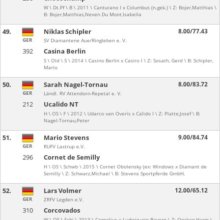
W \ Dt.Pf \ B \ 2011 \ Canturano I x Columbus (n.gek.) \ Z: Bojer,Matthias \
B: Bojer,Matthias,Neven Du Mont,Isabella
49.
Niklas Schipler
8.00/77.43
GER
SV Diamantene Aue/Ringleben e. V.
392
Casina Berlin
S \ Old \ S \ 2014 \ Casino Berlin x Casiro I \ Z: Sosath, Gerd \ B: Schipler,
Mario
50.
Sarah Nagel-Tornau
8.00/83.72
GER
Ländl. RV Attendorn-Repetal e. V.
212
Ucalido NT
H \ OS \ F \ 2012 \ Udarco van Overis x Calido I \ Z: Platte,Josef \ B:
Nagel-Tornau,Peter
51.
Mario Stevens
9.00/84.74
GER
RUFV Lastrup e.V.
296
Cornet de Semilly
H \ OS \ Schwb \ 2015 \ Cornet Obolensky (ex: Windows x Diamant de
Semilly \ Z: Schwarz,Michael \ B: Stevens Sportpferde GmbH,
52.
Lars Volmer
12.00/65.12
GER
ZRFV Legden e.V.
310
Corcovados
W \ OS \ Schi \ 2013 \ Cornelius x Ludwig von Bayern \ Z: Oncken,Harm \