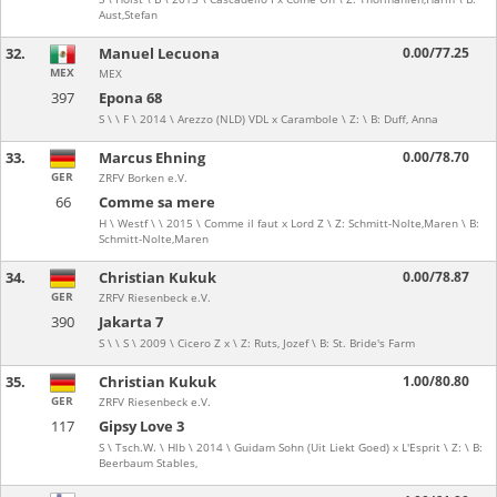
Aust,Stefan
32.
Manuel Lecuona
0.00/77.25
MEX
MEX
397
Epona 68
S \ \ F \ 2014 \ Arezzo (NLD) VDL x Carambole \ Z: \ B: Duff, Anna
33.
Marcus Ehning
0.00/78.70
GER
ZRFV Borken e.V.
66
Comme sa mere
H \ Westf \ \ 2015 \ Comme il faut x Lord Z \ Z: Schmitt-Nolte,Maren \ B:
Schmitt-Nolte,Maren
34.
Christian Kukuk
0.00/78.87
GER
ZRFV Riesenbeck e.V.
390
Jakarta 7
S \ \ S \ 2009 \ Cicero Z x \ Z: Ruts, Jozef \ B: St. Bride's Farm
35.
Christian Kukuk
1.00/80.80
GER
ZRFV Riesenbeck e.V.
117
Gipsy Love 3
S \ Tsch.W. \ Hlb \ 2014 \ Guidam Sohn (Uit Liekt Goed) x L'Esprit \ Z: \ B:
Beerbaum Stables,