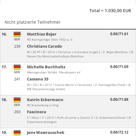
Total = 1.030,00 EUR
Nicht platzierte Teilnehmer
16.
Matthias Bojer
0.00/71.61
GER
RG Kornspringer Köln 1952 e. V.
239
Christians Carado
W \ Dt.Pf \ B \ 2014 \ Christian x Columbus (n.gek.) \ Z: Bojer,Matthias \ B:
Neven Du Mont,Isabella,Bojer,Matthias
17.
Michelle Buchholtz
0.00/71.69
GER
Wernigeröder SV/Abt. Pferdesport eV
241
Cassano 33
W \ OS \ B \ 2012 \ Casino Berlin x Cervantes \ Z: Kannegießer,Frank \ B:
MK Dienstleistungs GmbH,
18.
Katrin Eckermann
0.00/71.88
GER
RV Kranenburg u.Umg.
293
Fascinora
S \ Hann \ F \ 2015 \ Firth of Lorne x Cassini II \ Z: Eckermann,Otmar \ B:
Eckermann,Annegret
19.
Jens Wawrauschek
0.00/72.12