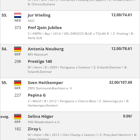
B: Chirico,Giuliano
53.
Jur Vrieling
12.00/74.61
NED
NED
373
Pmf 2join Jubilee
S \ KWPN \ Bay \ 2014 \ VDL ZIROCCO BLUE x TOLAN R. \ Z: Vrieling \ B:
Henk SLIK
54.
Antonia Neuburg
12.00/78.61
GER
RFV Wunstorf
298
Prestige 140
W \ Hann \ B \ 2009 \ Perigueux x Conteur \ Z: Eckardt,Dietmar \ B:
Eckardt,Dietmar
55.
Sven Heitkemper
32.00/107.68
GER
ZRFV Dortmund-Brechten e. V.
227
Pepina G
S \ Westf \ B \ 2012 \ Perigueux x Chacco-Blue \ Z: Goessing,Lutz \ B:
Heitkemper,Norbert
Selina Höger
0.00/
ausg.
GER
PSG Wiedersbach e.V.
182
Ziray L
W \ Holst \ Db \ 2012 \ Chin Champ x Caletto I \ Z: Pries,Karl-Heinrich \ B:
Höger,Günther