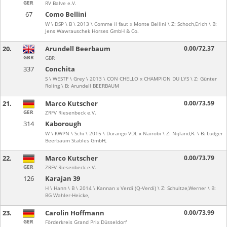
GER
RV Balve e.V.
67
Como Bellini
W \ DSP \ B \ 2013 \ Comme il faut x Monte Bellini \ Z: Schoch,Erich \ B:
Jens Wawrauschek Horses GmbH & Co.
20.
Arundell Beerbaum
0.00/72.37
GBR
GBR
337
Conchita
S \ WESTF \ Grey \ 2013 \ CON CHELLO x CHAMPION DU LYS \ Z: Günter
Roling \ B: Arundell BEERBAUM
21.
Marco Kutscher
0.00/73.59
GER
ZRFV Riesenbeck e.V.
314
Kaborough
W \ KWPN \ Schi \ 2015 \ Durango VDL x Nairobi \ Z: Nijland,R. \ B: Ludger
Beerbaum Stables GmbH,
22.
Marco Kutscher
0.00/73.79
GER
ZRFV Riesenbeck e.V.
126
Karajan 39
H \ Hann \ B \ 2014 \ Kannan x Verdi (Q-Verdi) \ Z: Schultze,Werner \ B:
BG Wahler-Heicke,
23.
Carolin Hoffmann
0.00/73.99
GER
Förderkreis Grand Prix Düsseldorf