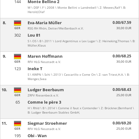
144
Monte Bellino 2
W \ DSP \ F \ 2008 \ Monte Bellini x Landrebell \ Z: Mewes,Ralf \ B:
Herold,Olaf
8.
Eva-Maria Müller
0.00/67.59
GER
30,00 EUR
RSG RH Rhön, Detter/Weißenbach e.V.
302
Lou 81
S \ OS \ B \ 2011 \ Lord Argentinus x Lex Lugar \ Z: Heineking,Thomas \ B:
Müller,Klaus
9.
Maren Hoffmann
0.00/68.25
GER
30,00 EUR
RFV HLG Neustadt e.V.
123
Ineke T
S \ KWPN \ Schi \ 2013 \ Cascarillo x Come On \ Z: van Triest,H.A. \ B:
Menges,Svea
10.
Ludger Beerbaum
0.00/68.43
GER
25,00 EUR
ZRFV Riesenbeck e.V.
65
Comme le père 3
H \ Rhld \ B \ 2014 \ Comme il faut x Contender \ Z: Brückner,Bernhard \
B: Ludger Beerbaum Stables GmbH,
11.
Siegmar Stroehmer
0.00/69.20
GER
25,00 EUR
RFV HLG Neustadt e.V.
195
Obi - Wan