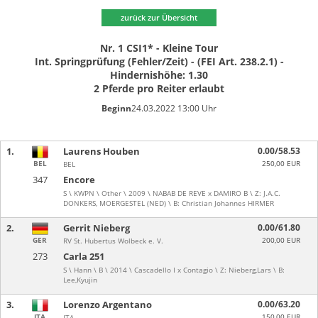
zurück zur Übersicht
Nr. 1 CSI1* - Kleine Tour
Int. Springprüfung (Fehler/Zeit) - (FEI Art. 238.2.1) -
Hindernishöhe: 1.30
2 Pferde pro Reiter erlaubt
Beginn
24.03.2022 13:00 Uhr
1.
Laurens Houben
0.00/58.53
BEL
250,00 EUR
BEL
347
Encore
S \ KWPN \ Other \ 2009 \ NABAB DE REVE x DAMIRO B \ Z: J.A.C.
DONKERS, MOERGESTEL (NED) \ B: Christian Johannes HIRMER
2.
Gerrit Nieberg
0.00/61.80
GER
200,00 EUR
RV St. Hubertus Wolbeck e. V.
273
Carla 251
S \ Hann \ B \ 2014 \ Cascadello I x Contagio \ Z: Nieberg,Lars \ B:
Lee,Kyujin
3.
Lorenzo Argentano
0.00/63.20
ITA
150,00 EUR
ITA