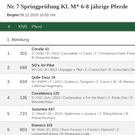
Nr. 7 Springprüfung Kl. M* 6-8 jährige Pferde
Beginn
09.12.2020 10:00 Uhr
#
KNR
Pferd
1. Abteilung
Coralie 41
1.
301
S \ Holst \ B \ 2013 \ Cascadello I x Canto \ Z: Christiansen,Hans-Friedr
B: Reinacher,Klaus
SG's Air Pilot
2.
688
W \ OS \ B \ 2012 \ Arpeggio x Pilot \ Z: Cramer,Karl \ B: Gottschlich,Ste
Quite Easy 16
3.
659
W \ KWPN \ F \ 2012 \ Quidaro x Tjungske \ Z: Greve,J.W. \ B: Martina
u.Michael Hagemann,
Casablanca 125
4.
135
S \ OS \ Schi \ 2012 \ Cashmoaker x For the Moon \ Z: Emde,Otto \ B:
Wendeln,Peter
Sunshine 697
5.
723
S \ Westf \ Db \ 2014 \ Spiderman x Lissacor \ Z: Böing,Werner \ B:
Reinacher,Klaus
Romero 118
6.
803
W \ Rhld \ B \ 2012 \ Rock Forever I x Furisto's Diamond \ Z:
Löckenhoff,Ariane \ B: Brinkmann,Lydia