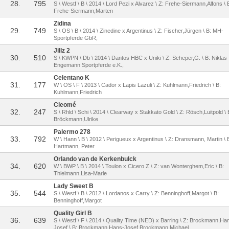
28.
795
S \ Westf \ B \ 2014 \ Lord Pezi x Alvarez \ Z: Frehe-Siermann,Alfons \ 
Frehe-Siermann,Marten
Zidina
29.
749
S \ OS \ B \ 2014 \ Zinedine x Argentinus \ Z: Fischer,Jürgen \ B: MH-
Sportpferde GbR,
Jillz 2
30.
510
S \ KWPN \ Db \ 2014 \ Dantos HBC x Uniki \ Z: Scheper,G. \ B: Niklas
Engemann Sportpferde e.K.,
Celentano K
31.
177
W \ OS \ F \ 2013 \ Cador x Lapis Lazuli \ Z: Kuhlmann,Friedrich \ B:
Kuhlmann,Friedrich
Cleomé
32.
247
S \ Rhld \ Schi \ 2014 \ Clearway x Stakkato Gold \ Z: Rösch,Luitpold \ 
Bröckmann,Ulrike
Palermo 278
33.
792
W \ Hann \ B \ 2012 \ Perigueux x Argentinus \ Z: Dransmann, Martin \ 
Hartmann, Peter
Orlando van de Kerkenbulck
34.
620
W \ BWP \ B \ 2014 \ Toulon x Cicero Z \ Z: van Wonterghem,Eric \ B:
Thielmann,Lisa-Marie
Lady Sweet B
35.
544
S \ Westf \ B \ 2012 \ Lordanos x Carry \ Z: Benninghoff,Margot \ B:
Benninghoff,Margot
Quality Girl B
36.
639
S \ Westf \ F \ 2014 \ Quality Time (NED) x Barring \ Z: Brockmann,Ha
Josef \ B: Brockmann,Hans-Josef,Brockmann,Michael