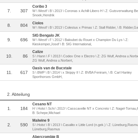
Coribo 3
7.
307
W \ Westf \ B \ 2013 \ Coronas x Achill-Libero H \ Z: Gutsverwaltung Berl
Snoek,Hendrik
Ciolos
8.
804
W \ Westf \ B \ 2013 \ Colestus x Primas \ Z: Stall Ridder, \ B: Ridder,Ga
SIG Bengalo JK
9.
696
W \ Westf \ F \ 2012 \ Baloubet du Rouet x Champion Du Lys \ Z:
Kieskemper,Josef \ B: SIG International,
Calize
10.
86
S \ Hann \ F \ 2013 \ Codex One x Electro \ Z: ZG Wulf, Andrea u.Norber
ZG Wulf, Andrea u.Norbert,
Oasis van de Bucxtale
11.
617
S \ BWP \ B \ 2014 \ x Skippy II \ Z: BVBA Feniram, \ B: Carl Hanley
Sporthorses GmbH,
2. Abteilung
Cesano NT
1.
184
H \ Holst \ Schi \ 2013 \ Casscavelle NT x Concreto \ Z: Nagel-Tornau,
B: Schepe,Michael
Malwine 9
2.
590
S \ Holst \ B \ 2013 \ Casalito x Little Lord (n.gek.) \ Z: Lüneburg,Rasmu
Lüneburg,Rasmus
Abercrombie B