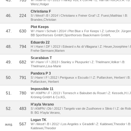
45.
785
W \ KWPN \ B \ 2013 \ Harley VDL x Con Air \ Z: van de Hoff,A.J.A. \ B:
Wenz,Holger
Christiana F
46.
224
S \ Westf \ B \ 2014 \ Christiano x Feiner Graf \ Z: Fuest,Matthias \ B:
Brandes,Christian
Plot Keeps
47.
630
W \ Hann \ Schwb \ 2014 \ Plot Blue x For Keeps \ Z: Lehner,Dr. Jürgen 
BB Sporthorses GmbH,Sporthorses Baackmann GmbH,
Eduardo 22
48.
794
H \ Hann \ DF \ 2013 \ Edward x As di Villagana \ Z: Heuer,Josephine \ 
Frehe-Siermann,Marten
Scarabäus T
49.
682
W \ Hann \ F \ 2013 \ Stanley x Pluspunkt \ Z: Thielmann,Volker \ B:
Thielmann,Lisa-Marie
Pandora P 3
50.
791
S \ Hann \ F \ 2012 \ Perigueux x Escudo I \ Z: Putfarcken, Herbert \ B:
Putfarcken, Herbert
Impossible 11
51.
780
W \ KWPN \ F \ 2013 \ Tornesch x Baloubet du Rouet \ Z: Kessels,H.I.J.
Kröning GmbH & Co.KG,
H'ayla Verano
52.
483
S \ KWPN \ Db \ 2012 \ Tangelo van de Zuuthoeve x Silvio I \ Z: de Robl
B: BG H'ayla Verano,
Logan TK
567
W \ Westf \ B \ 2012 \ Los Angeles x Giradelli \ Z: Kaldewei,Theodor \ B:
ausg.
Kaldewei,Theodor