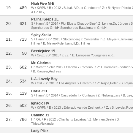
High Five M-E
19.
489
W \ KWPN \ B \ 2012 \ Bubalu VDL x C-Indoctro \ Z: \ B: Nybor Pferd
& Co.KG,
Palina Keeps ZL
20.
621
S \ Hann \ B \ 2014 \ Plot Blue x Chacco-Blue \ Z: Lehner,Dr. Jürgen \ B
Sporthorses GmbH,Sporthorses Baackmann GmbH,
Spicy-Stella
21.
713
S \ Hann \ Db \ 2013 \ Stolzenberg x Contendro I \ Z: Meyer-Kulenkamp
Hilmer \ B: Meyer-Kulenkampff,Dr. Hilmer
Beetlejuice 15
22.
50
W \ Cruz. \ B \ 2013 \ x \ Z: \ B: European Youngsters e.K.,
Mr. Clarimo
23.
602
H \ Westf \ Schi \ 2012 \ Clarimo x Corofino I \ Z: Lütkemeier,Friedrich-
\ B: Kreuzer,Andreas
L.A. Lovely Boy
24.
534
W \ Old \ B \ 2013 \ Los Angeles x Calvaro Z \ Z: Rajna,Peter \ B: Rajna
Carla 251
25.
119
S \ Hann \ B \ 2014 \ Cascadello I x Contagio \ Z: Nieberg,Lars \ B: Lee
Ignacio HV
26.
502
W \ KWPN \ B \ 2013 \ Eldorado van de Zeshoek x \ Z: \ B: Leyder,Rog
Camino 31
27.
786
H \ Old \ F \ 2012 \ Charilan x Lacatraz \ Z: Mennen,Beate \ B:
Thies,Alexander
Lady Pilar