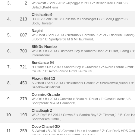
3.
2
W \ Westf \ Schi \ 2012 \ Arpeggio x Pit I \ Z: Bellach,Karl-Heinz \ B:
Bellach,Karl-Heinz
Chicharito 9
4.
213
H \ OS \ Schi \ 2013 \ Cellestial x Landsieger I \ Z: Bock,Eggert \ B:
Bock,Thorsten
Nagini
5.
607
W \ Holst \ Schi \ 2013 \ Nerrado x Corofino I \ Z: ZG Friedrich u.Meier
u.Dörte \ B: Sportpferde M & M Haunhorst,
SIG De Numbo
6.
700
W \ OS \ B \ 2013 \ Diarado's Boy x Numero Uno \ Z: Huser,Ludwig \ B
International,
Sundance 94
7.
721
H \ Holst \ Db \ 2013 \ Sandro Boy x Crawford \ Z: Avora Pferde GmbH
Co.KG, \ B: Avora Pferde GmbH & Co.KG,
Flower Girl 13
8.
450
S \ Holst \ Schi \ 2013 \ Hickstead x Catoki \ Z: Szadkowski,Michal \ B:
Szadkowski,Michal
Conmiro Grande
9.
279
W \ OS \ B \ 2013 \ Conmiro x Balou du Rouet \ Z: Gestüt Lewitz, \ B:
Sportpferde M & M Haunhorst,
Chadbagh Z
10.
193
W \ Z.Rpf \ B \ 2014 \ Crown Z x Sandro Boy \ Z: Timmer,J. \ B: Carl H
Sporthorses GmbH,
Coco Chanel GD
11.
259
S \ Westf \ B \ 2013 \ Comme il faut x Lacantus \ Z: Gut Darß HDS G