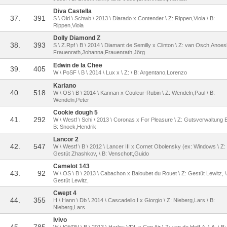
Diva Castella
37.
391
S \ Old \ Schwb \ 2013 \ Diarado x Contender \ Z: Rippen,Viola \ B:
Rippen,Viola
Dolly Diamond Z
38.
393
S \ Z.Rpf \ B \ 2014 \ Diamant de Semilly x Clinton \ Z: van Osch,Anoes
Frauenrath,Johanna,Frauenrath,Jörg
Edwin de la Chee
39.
405
W \ PoSF \ B \ 2014 \ Lux x \ Z: \ B: Argentano,Lorenzo
Kariano
40.
518
W \ OS \ B \ 2014 \ Kannan x Couleur-Rubin \ Z: Wendeln,Paul \ B:
Wendeln,Peter
Cookie dough 5
41.
292
W \ Westf \ Schi \ 2013 \ Coronas x For Pleasure \ Z: Gutsverwaltung Be
B: Snoek,Hendrik
Lancor 2
42.
547
W \ Westf \ B \ 2012 \ Lancer III x Cornet Obolensky (ex: Windows \ Z:
Gestüt Zhashkov, \ B: Venschott,Guido
Camelot 143
43.
92
W \ OS \ B \ 2013 \ Cabachon x Baloubet du Rouet \ Z: Gestüt Lewitz, \
Gestüt Lewitz,
Cwept 4
44.
355
H \ Hann \ Db \ 2014 \ Cascadello I x Giorgio \ Z: Nieberg,Lars \ B:
Nieberg,Lars
Ivivo