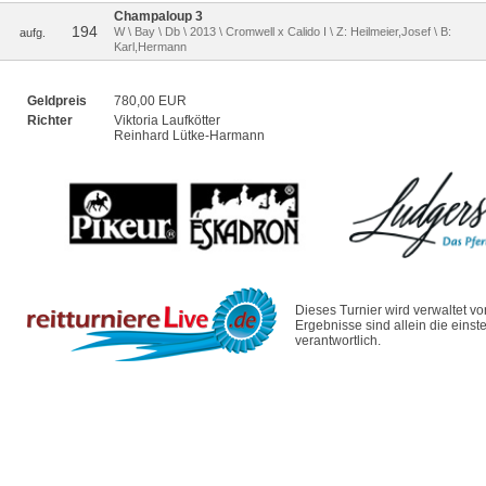
Champaloup 3
194
W \ Bay \ Db \ 2013 \ Cromwell x Calido I \ Z: Heilmeier,Josef \ B:
aufg.
Karl,Hermann
Geldpreis
780,00 EUR
Richter
Viktoria Laufkötter
Reinhard Lütke-Harmann
Dieses Turnier wird verwaltet v
Ergebnisse sind allein die eins
verantwortlich.