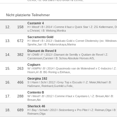
Co.KG, \ B: Gut Darß HDS GmbH & Co.KG,
Nicht platzierte Teilnehmer
Castamir 4
12.
158
H \ Westf \ B \ 2014 \ Comme il faut x Quick Star \ Z: ZG Kellermann, D
u.Christel, \ B: Welsing,Monika
Sacramento Gold
13.
672
H \ Westf \ B \ 2013 \ Stakkato Gold x Cornet Obolensky (ex: Windows 
Sprehe,Jan \ B: Fedorovskaya,Marina
Diamant de Revel II
14.
382
W \ DWB \ F \ 2013 \ Diamant de Semilly x Quidam de Revel \ Z:
Carstensen,Carsten \ B: Schou Absolute Horses A/S,
Cogburn
15.
263
W \ KWPN \ B \ 2014 \ Quasimodo van de Molendreef x C-Indoctro \ Z:
Hoorn,A \ B: BG Roring u.Einhaus,
Georgina 192
16.
466
S \ Hann \ Schi \ 2012 \ Grey Top x Escudo I \ Z: Meier,Michael \ B:
Haßmann, Reinhard,Gunhild u.Felix,
Contento B
17.
288
W \ Westf \ B \ 2012 \ Comme il faut x Cayetano L \ Z: Breuer,Abi \ B:
Breuer,Abi
Sherlock 46
18.
689
H \ Bay \ Schwb \ 2013 \ Stolzenberg x Pro Pilot I \ Z: Reiman,Olga \ B:
Reimann,Olga