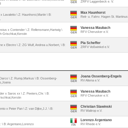
ZRFV Laggenbeck e. V.
GER
d
Max Haunhorst
 x Lavaletto \ Z: Haunhorst,Martin \ B:
Reit- u. Fahrv. Hagen St. Martinus
GER
,
Vanessa Maubach
lestus x Contender \ Z: Rellensmann,Hartwig \
RFV Cherusker e.V.
GER
-Grischkat,Kerstin
Pia Scheffer
e x Electro \ Z: ZG Wulf, Andrea u.Norbert, \ B:
ZRFV Voßwinkel e.V.
GER
Joana Ossenberg-Engels
x Darco \ Z: Rump,Markus \ B: Ossenberg-
RV Altena e.V.
GER
s,Joana
Vanessa Maubach
er x Saros xx \ Z: Peeters,Chr. \ B:
RFV Cherusker e.V.
GER
ischkat,Kerstin
Christian Slawinski
nto x Peter Pan \ Z: van Dijke,J.J. \ B:
RV Waltrop e.V.
GER
Lorenzo Argentano
Z: \ B: Argentano,Lorenzo
RV Rhede e.V.
ITA