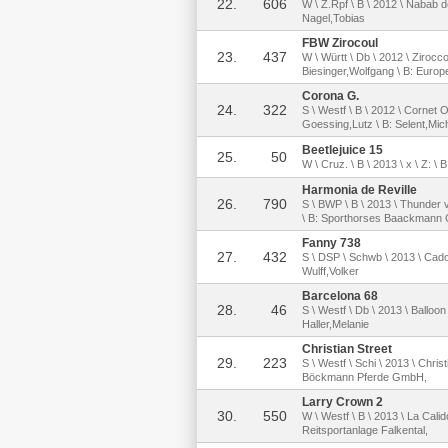
22.
606
W \ Z.Rpf \ B \ 2012 \ Nabab 
Nagel,Tobias
FBW Zirocoul
23.
437
W \ Württ \ Db \ 2012 \ Ziroc
Biesinger,Wolfgang \ B: Euro
Corona G.
24.
322
S \ Westf \ B \ 2012 \ Cornet
Goessing,Lutz \ B: Selent,Mic
Beetlejuice 15
25.
50
W \ Cruz. \ B \ 2013 \ x \ Z: \
Harmonia de Reville
26.
790
S \ BWP \ B \ 2013 \ Thunder 
\ B: Sporthorses Baackman
Fanny 738
27.
432
S \ DSP \ Schwb \ 2013 \ Cado
Wulff,Volker
Barcelona 68
28.
46
S \ Westf \ Db \ 2013 \ Balloon
Haller,Melanie
Christian Street
29.
223
S \ Westf \ Schi \ 2013 \ Chri
Böckmann Pferde GmbH,
Larry Crown 2
30.
550
W \ Westf \ B \ 2013 \ La Cali
Reitsportanlage Falkental,