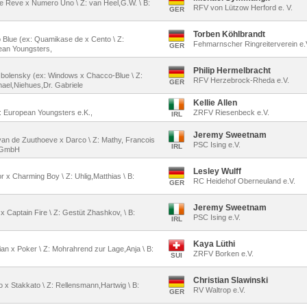
de Reve x Numero Uno \ Z: van Heel,G.W. \ B:
RFV von Lützow Herford e. V.
GER
Torben Köhlbrandt
co Blue (ex: Quamikase de x Cento \ Z:
Fehmarnscher Ringreiterverein e.
GER
pean Youngsters,
Philip Hermelbracht
 Obolensky (ex: Windows x Chacco-Blue \ Z:
RFV Herzebrock-Rheda e.V.
GER
hael,Niehues,Dr. Gabriele
Kellie Allen
 B: European Youngsters e.K.,
ZRFV Riesenbeck e.V.
IRL
Jeremy Sweetnam
van de Zuuthoeve x Darco \ Z: Mathy, Francois
PSC Ising e.V.
IRL
n GmbH
Lesley Wulff
r x Charming Boy \ Z: Uhlig,Matthias \ B:
RC Heidehof Oberneuland e.V.
GER
Jeremy Sweetnam
 x Captain Fire \ Z: Gestüt Zhashkov, \ B:
PSC Ising e.V.
IRL
Kaya Lüthi
stian x Poker \ Z: Mohrahrend zur Lage,Anja \ B:
ZRFV Borken e.V.
SUI
Christian Slawinski
do x Stakkato \ Z: Rellensmann,Hartwig \ B:
RV Waltrop e.V.
GER