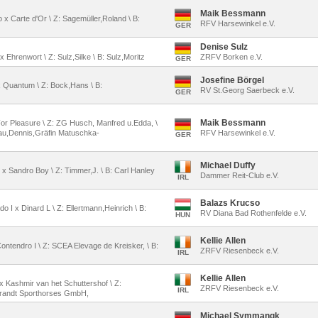
Maik Bessmann
 x Carte d'Or \ Z: Sagemüller,Roland \ B:
RFV Harsewinkel e.V.
GER
Denise Sulz
x Ehrenwort \ Z: Sulz,Silke \ B: Sulz,Moritz
ZRFV Borken e.V.
GER
Josefine Börgel
 x Quantum \ Z: Bock,Hans \ B:
RV St.Georg Saerbeck e.V.
GER
Maik Bessmann
 For Pleasure \ Z: ZG Husch, Manfred u.Edda, \
au,Dennis,Gräfin Matuschka-
RFV Harsewinkel e.V.
GER
Michael Duffy
 x Sandro Boy \ Z: Timmer,J. \ B: Carl Hanley
Dammer Reit-Club e.V.
IRL
Balazs Krucso
do I x Dinard L \ Z: Ellertmann,Heinrich \ B:
RV Diana Bad Rothenfelde e.V.
HUN
Kellie Allen
ontendro I \ Z: SCEA Elevage de Kreisker, \ B:
ZRFV Riesenbeck e.V.
IRL
Kellie Allen
x Kashmir van het Schuttershof \ Z:
ZRFV Riesenbeck e.V.
IRL
brandt Sporthorses GmbH,
Michael Symmangk