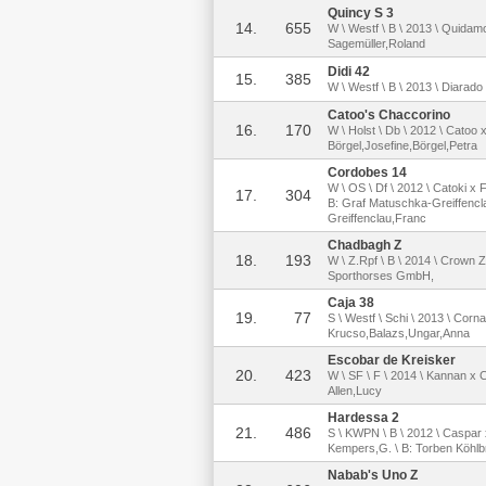
Quincy S 3
14.
655
W \ Westf \ B \ 2013 \ Quidamo
Sagemüller,Roland
Didi 42
15.
385
W \ Westf \ B \ 2013 \ Diarado 
Catoo's Chaccorino
16.
170
W \ Holst \ Db \ 2012 \ Catoo
Börgel,Josefine,Börgel,Petra
Cordobes 14
W \ OS \ Df \ 2012 \ Catoki x
17.
304
B: Graf Matuschka-Greiffencl
Greiffenclau,Franc
Chadbagh Z
18.
193
W \ Z.Rpf \ B \ 2014 \ Crown Z
Sporthorses GmbH,
Caja 38
19.
77
S \ Westf \ Schi \ 2013 \ Corna
Krucso,Balazs,Ungar,Anna
Escobar de Kreisker
20.
423
W \ SF \ F \ 2014 \ Kannan x C
Allen,Lucy
Hardessa 2
21.
486
S \ KWPN \ B \ 2012 \ Caspar 
Kempers,G. \ B: Torben Köhl
Nabab's Uno Z