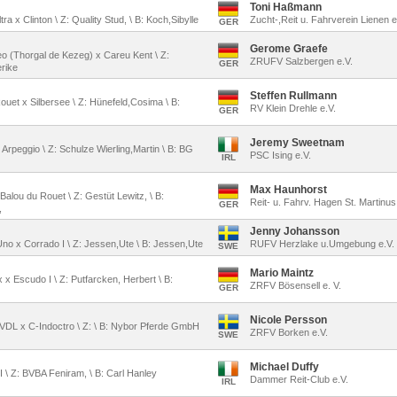
Toni Haßmann
ra x Clinton \ Z: Quality Stud, \ B: Koch,Sibylle
Zucht-,Reit u. Fahrverein Lienen e
GER
Gerome Graefe
zeo (Thorgal de Kezeg) x Careu Kent \ Z:
ZRUFV Salzbergen e.V.
GER
rike
Steffen Rullmann
Rouet x Silbersee \ Z: Hünefeld,Cosima \ B:
RV Klein Drehle e.V.
GER
Jeremy Sweetnam
x Arpeggio \ Z: Schulze Wierling,Martin \ B: BG
PSC Ising e.V.
IRL
Max Haunhorst
Balou du Rouet \ Z: Gestüt Lewitz, \ B:
Reit- u. Fahrv. Hagen St. Martinus
GER
,
Jenny Johansson
 Uno x Corrado I \ Z: Jessen,Ute \ B: Jessen,Ute
RUFV Herzlake u.Umgebung e.V.
SWE
Mario Maintz
x x Escudo I \ Z: Putfarcken, Herbert \ B:
ZRFV Bösensell e. V.
GER
Nicole Persson
 VDL x C-Indoctro \ Z: \ B: Nybor Pferde GmbH
ZRFV Borken e.V.
SWE
Michael Duffy
II \ Z: BVBA Feniram, \ B: Carl Hanley
Dammer Reit-Club e.V.
IRL