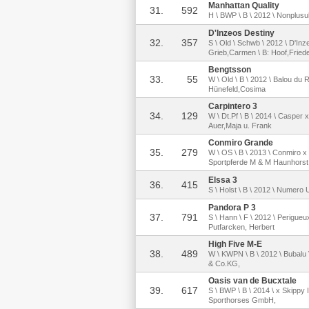
Manhattan Quality
31.
592
H \ BWP \ B \ 2012 \ Nonplusult
D'Inzeos Destiny
32.
357
S \ Old \ Schwb \ 2012 \ D'In
Grieb,Carmen \ B: Hoof,Friede
Bengtsson
33.
55
W \ Old \ B \ 2012 \ Balou du 
Hünefeld,Cosima
Carpintero 3
34.
129
W \ Dt.Pf \ B \ 2014 \ Casper 
Auer,Maja u. Frank
Conmiro Grande
35.
279
W \ OS \ B \ 2013 \ Conmiro x 
Sportpferde M & M Haunhorst
Elssa 3
36.
415
S \ Holst \ B \ 2012 \ Numero
Pandora P 3
37.
791
S \ Hann \ F \ 2012 \ Perigueu
Putfarcken, Herbert
High Five M-E
38.
489
W \ KWPN \ B \ 2012 \ Bubalu
& Co.KG,
Oasis van de Bucxtale
39.
617
S \ BWP \ B \ 2014 \ x Skippy 
Sporthorses GmbH,