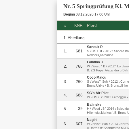
Nr. 5 Springprüfung Kl. M
Beginn
08.12.2020 17:00 Uhr
#
KNR
Pferd
1. Abteilung
Sanouk R
1.
681
S \ OS \ Df \ 2012 \ Sandro B
Redders,Katharina
Londino 3
2.
768
W \ Westf \ B \ 2012 \ Lordano
B: ZG Pape, Alexandra u.Dirk
Coco Malou
3.
260
S \ Westf \ Schi \ 2012 \ Cor
Bruns,Ulrike \ B: Bruns,Ulrike
SG's Air Pilot
4.
688
W \ OS \ B \ 2012 \ Arpeggio x 
Balinsky
5.
39
H \ Westf \ B \ 2014 \ Balou 
Hillemeier,Markus \ B: Bruns,U
Nagini
6.
607
W \ Holst \ Schi \ 2013 \ Nerra
u.Dörte \ B: Sportpferde M & 