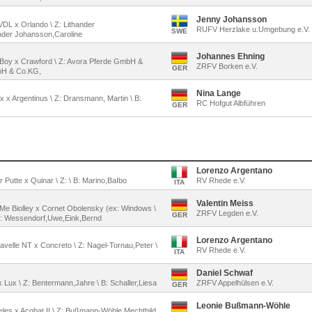
Jenny Johansson
VDL x Orlando \ Z: Lithander
RUFV Herzlake u.Umgebung e.V.
SWE
ander Johansson,Caroline
Johannes Ehning
o Boy x Crawford \ Z: Avora Pferde GmbH &
ZRFV Borken e.V.
GER
bH & Co.KG,
Nina Lange
x x Argentinus \ Z: Dransmann, Martin \ B:
RC Hofgut Albführen
GER
Lorenzo Argentano
er Putte x Quinar \ Z: \ B: Marino,BaIbo
RV Rhede e.V.
ITA
Valentin Meiss
 Me Biolley x Cornet Obolensky (ex: Windows \
ZRFV Legden e.V.
GER
B: Wessendorf,Uwe,Eink,Bernd
Lorenzo Argentano
cavelle NT x Concreto \ Z: Nagel-Tornau,Peter \
RV Rhede e.V.
ITA
Daniel Schwaf
x Lux \ Z: Bentermann,Jahre \ B: Schaller,Liesa
ZRFV Appelhülsen e.V.
GER
Leonie Bußmann-Wöhle
geles x Acobat II \ Z: Bußmann-Wöhle,Mechthild