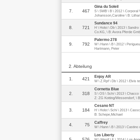
Gina du Soleil
7.
467
S \ SWB \ B \ 2012 \ Corporal 
Johansson,Caroline \ B: Lith
Sundance 94
8.
721
H \ Holst \ Db \ 2013 \ Sandr
Co.KG, \ B: Avora Pferde Gm
Palermo 278
9.
792
W \ Hann \ B \ 2012 \ Perigueu
Hartmann, Peter
2. Abteilung
Enjoy AR
1.
421
W \ Z.Rpf \ Db \ 2012 \ Elvis t
Cornetta Blue
2.
318
S \ OS \ Schi \ 2013 \ Chacco
Z: ZG Kotting/Wessendorf, \ 
Cesano NT
3.
184
H \ Holst \ Schi \ 2013 \ Cass
B: Schepe,Michael
Caffrey
4.
75
W \ Hann \ B \ 2013 \ Castino 
Los Liberty
5.
576
W \ Westf \ F \ 2014 \ Los An