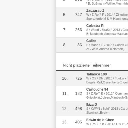
\ B: Bußmann-Wöhle,Mechthil
Zapzarap Z
5.
747
W \ Z.Rpf \ F \ 2014 \ Zinedine
Sportpferde M & M Haunhorst
Colestra R
7.
266
S \ Westf \ BkaSc \ 2013 \ Co
B: Maubach,Vanessa,Maubach
Calize
8.
86
S \ Hann \ F \ 2013 \ Codex On
ZG Wulf, Andrea u.Norbert,
Nicht platzierte Teilnehmer
Tabasco 100
10.
725
W \ OS \ Db \ 2013 \ Toulon 
Engels,Ralf,Ossenberg-Engel
Cartouche 94
11.
132
S \ Z.Rpf \ B \ 2012 \ Command
Grischkat,Joleen,Maubach-Gr
Ibiza D
12.
498
S \ KWPN \ Schi \ 2013 \ Carde
Slawinski,Evelyn
Edwin de la Chee
13.
405
W \ PoSF \ B \ 2014 \ Lux x \ 