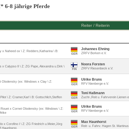
* 6-8 jährige Pferde
Reiter / Reiterin
Johannes Ehning
oy x Naheed ox \ Z: Redders,Katharina \ B:
ZRFV Borken e.V.
GER
Noora Forsten
s x Calypso II \ Z: ZG Pape, Alexandra u.Dirk \
ZRFV Riesenbeck e.V.
FIN
Ulrike Bruns
net Obolensky (ex: Windows x Clay \ Z:
RFV Nienberge e.V.
GER
Toni Haßmann
Pilot \ Z: Cramer,Karl \ B: Gottschlich,Steffen
Zucht-,Reit u. Fahrverein Lienen e
GER
Ulrike Bruns
du Rouet x Cornet Obolensky (ex: Windows \ Z:
RFV Nienberge e.V.
GER
lrike
Max Haunhorst
do x Corofino I \ Z: ZG Friedrich u.Meier,Jörg
Reit- u. Fahrv. Hagen St. Martinus
GER
M Haunhorst,