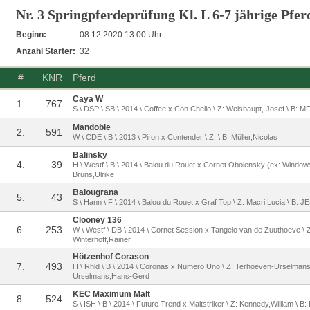
Nr. 3 Springpferdeprüfung Kl. L 6-7 jährige Pfer
Beginn:
08.12.2020 13:00 Uhr
Anzahl Starter:
32
#
KNR
Pferd
Caya W
1.
767
S \ DSP \ SB \ 2014 \ Coffee x Con Chello \ Z: Weishaupt, Josef \ B:
Mandoble
2.
591
W \ CDE \ B \ 2013 \ Piron x Contender \ Z: \ B: Müller,Nicolas
Balinsky
4.
39
H \ Westf \ B \ 2014 \ Balou du Rouet x Cornet Obolensky (ex: Windows 
Bruns,Ulrike
Balougrana
5.
43
S \ Hann \ F \ 2014 \ Balou du Rouet x Graf Top \ Z: Macri,Lucia \ B: 
Clooney 136
6.
253
W \ Westf \ DB \ 2014 \ Cornet Session x Tangelo van de Zuuthoeve \ Z
Winterhoff,Rainer
Hötzenhof Corason
7.
493
H \ Rhld \ B \ 2014 \ Coronas x Numero Uno \ Z: Terhoeven-Urselman
Urselmans,Hans-Gerd
KEC Maximum Malt
8.
524
S \ ISH \ B \ 2014 \ Future Trend x Maltstriker \ Z: Kennedy,William \ B: