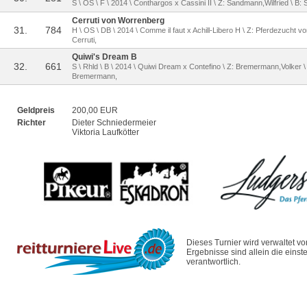
S \ OS \ F \ 2014 \ Conthargos x Cassini II \ Z: Sandmann,Wilfried \ B:
Cerruti von Worrenberg
31.
784
H \ OS \ DB \ 2014 \ Comme il faut x Achill-Libero H \ Z: Pferdezucht
Cerruti,
Quiwi's Dream B
32.
661
S \ Rhld \ B \ 2014 \ Quiwi Dream x Contefino \ Z: Bremermann,Volker 
Bremermann,
Geldpreis
200,00 EUR
Richter
Dieter Schniedermeier
Viktoria Laufkötter
Dieses Turnier wird verwaltet v
Ergebnisse sind allein die eins
verantwortlich.