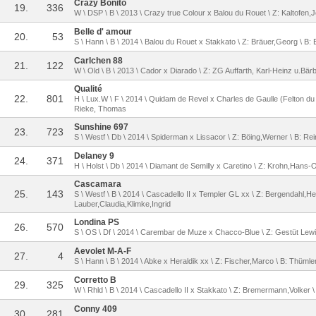
Crazy Bonito
19.
336
W \ DSP \ B \ 2013 \ Crazy true Colour x Balou du Rouet \ Z: Kaltofen,J
Belle d' amour
20.
53
S \ Hann \ B \ 2014 \ Balou du Rouet x Stakkato \ Z: Bräuer,Georg \ B:
Carlchen 88
21.
122
W \ Old \ B \ 2013 \ Cador x Diarado \ Z: ZG Auffarth, Karl-Heinz u.Bärb
Qualité
22.
801
H \ Lux.W \ F \ 2014 \ Quidam de Revel x Charles de Gaulle (Felton du M
Rieke, Thomas
Sunshine 697
23.
723
S \ Westf \ Db \ 2014 \ Spiderman x Lissacor \ Z: Böing,Werner \ B: Re
Delaney 9
24.
371
H \ Holst \ Db \ 2014 \ Diamant de Semilly x Caretino \ Z: Krohn,Hans-Ot
Cascamara
25.
143
S \ Westf \ B \ 2014 \ Cascadello II x Templer GL xx \ Z: Bergendahl,He
Lauber,Claudia,Klimke,Ingrid
Londina PS
26.
570
S \ OS \ Df \ 2014 \ Carembar de Muze x Chacco-Blue \ Z: Gestüt Lewit
Aevolet M-A-F
27.
4
S \ Hann \ B \ 2014 \ Abke x Heraldik xx \ Z: Fischer,Marco \ B: Thümle
Corretto B
29.
325
W \ Rhld \ B \ 2014 \ Cascadello II x Stakkato \ Z: Bremermann,Volker \ 
Conny 409
30.
281