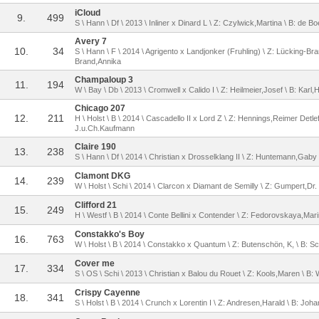
iCloud
9.
499
S \ Hann \ Df \ 2013 \ Inliner x Dinard L \ Z: Czylwick,Martina \ B: de Bo
Avery 7
10.
34
S \ Hann \ F \ 2014 \ Agrigento x Landjonker (Fruhling) \ Z: Lücking-Br
Brand,Annika
Champaloup 3
11.
194
W \ Bay \ Db \ 2013 \ Cromwell x Calido I \ Z: Heilmeier,Josef \ B: Karl
Chicago 207
12.
211
H \ Holst \ B \ 2014 \ Cascadello II x Lord Z \ Z: Hennings,Reimer Detle
J.u.Ch.Kaufmann
Claire 190
13.
238
S \ Hann \ Df \ 2014 \ Christian x Drosselklang II \ Z: Huntemann,Ga
Clamont DKG
14.
239
W \ Holst \ Schi \ 2014 \ Clarcon x Diamant de Semilly \ Z: Gumpert,Dr.
Clifford 21
15.
249
H \ Westf \ B \ 2014 \ Conte Bellini x Contender \ Z: Fedorovskaya,Ma
Constakko's Boy
16.
763
W \ Holst \ B \ 2014 \ Constakko x Quantum \ Z: Butenschön, K, \ B: S
Cover me
17.
334
S \ OS \ Schi \ 2013 \ Christian x Balou du Rouet \ Z: Kools,Maren \ B: 
Crispy Cayenne
18.
341
S \ Holst \ B \ 2014 \ Crunch x Lorentin I \ Z: Andresen,Harald \ B: Jo