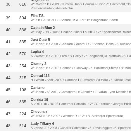
Nogadishu
38.
616
W \ Westf \ B \ 2009 \ Numero Uno x Couleur-Rubin \ Z: Hillebrecht,Cla
Pferdeausbildungsbetrieb Gm
Flint T.S.
39.
804
W \ \ B \ 2010 \ x \ Z: Schure, M.A. Ter \ B: Hoogenraat, Edwin
Captain Blue 2
40.
838
W \ Bay \ DB \ 2008 \ Chacco-Blue x Lauritz J \ Z: Eppelsheimer,Rainer
Just Cute B
41.
835
W \ Holst \ B \ 2008 \ Cassaro x Acord II \ Z: Brinkop, Hans \ B: Auslan
Lupita 4
42.
570
S \ Westf \ B \ 2011 \ Lord Z x Carry \ Z: Fangmann,Dr. Matthias \ B:
Clumsy 2
43.
254
W \ Holst \ B \ 2011 \ Connor x Clearway \ Z: Schimmer,Stefan \ B: Mo
Conrad 113
44.
315
H \ Westf \ Schi \ 2009 \ Cornado I x Pavarotti v.d.Helle \ Z: Miske,Josef
Caniano
45.
108
W \ Hann \ B \ 2011 \ Contendro I x Grömitz \ Z: Vallan,Fynn-Matthis \
Corrida 19
46.
335
S \ OS \ Db \ 2010 \ Canturo x Corrado I \ Z: ZG Dierker, Georg u.Edit
Chevenez
47.
224
W \ KWPN \ B \ 2007 \ Wender R x \ Z: \ B: Stolmeijer Sportpferde,
Lady Tiffany 4
48.
514
S \ Holst \ F \ 2008 \ Casall x Contender \ Z: David,Eggert \ B: Sportho