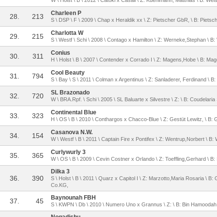
W \ Holst \ B \ 2012 \ Catoki x Casall \ Z: Kuehlmann, Matthias \ B: We
Charleen P
28.
213
S \ DSP \ F \ 2009 \ Chap x Heraldik xx \ Z: Pietscher GbR, \ B: Piets
Charlotta W
29.
215
S \ Westf \ Schi \ 2008 \ Contago x Hamilton \ Z: Werneke,Stephan \ B
Conius
30.
311
H \ Holst \ B \ 2007 \ Contender x Corrado I \ Z: Magens,Hobe \ B: M
Cool Beauty
31.
794
S \ Bay \ S \ 2011 \ Colman x Argentinus \ Z: Sanladerer, Ferdinand \ B: 
SL Brazonado
32.
720
W \ BRA.Rpf. \ Schi \ 2005 \ SL Baluarte x Silvestre \ Z: \ B: Coudel
Continental Blue
33.
323
H \ OS \ B \ 2010 \ Conthargos x Chacco-Blue \ Z: Gestüt Lewitz, \ B: 
Casanova N.W.
34.
154
W \ Westf \ B \ 2011 \ Captain Fire x Pontifex \ Z: Wentrup,Norbert \ B
Curlywurly 3
35.
365
W \ OS \ B \ 2009 \ Cevin Costner x Orlando \ Z: Toeffling,Gerhard \ B
Dilka 3
36.
390
S \ Holst \ B \ 2011 \ Quarz x Capitol I \ Z: Marzotto,Maria Rosaria \
Co.KG,
Baynounah FBH
37.
45
S \ KWPN \ Db \ 2010 \ Numero Uno x Grannus \ Z: \ B: Bin Hamoodah,