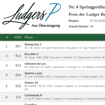
Nr. 4 Springprüfu
Preis der Ludger 
Beginn:
07.01.2020
Anzahl Starter:
49
#
KNR
Pferd
Rising Son 3
1.
807
W \ \ B \ 2010 \ Je t'aime Flamenco x Navarone \ Z: Stal Thijssen \ B:
Esculino 3
2.
814
W \ Hann \ DB \ 2008 \ Escudo I x Werther \ Z: Habermann, Helmut \ B
Udsturm du Lys
3.
813
W \ Grpf.o.R \ B \ 2008 \ Landsturm x Carnute \ Z: \ B: Windsor Farm/M
Quirina Louis
4.
824
S \ OS \ SCHWB \ 2012 \ Companiero x Darco \ Z: Harjes,Sabine \ B
Gomez 19
5.
826
W \ KWPN \ SCHI \ 2011 \ Cantos x Voltaire \ Z: ZG Rutten,Th.W.A.M.u
KG,
Carbonada H
6.
121
S \ Dt.Pf \ BSchi \ 2011 \ Congress x Grossadmiral \ Z: Haßmann,Rei
Casallco