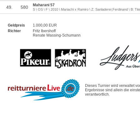
Maharani 57
49.
580
S \ OS \ F \ 2010 \ Mariachi x Ramiro \ Z: Sanladerer,Ferdinand \ B: Tite
Geldpreis
1.000,00 EUR
Richter
Fritz Ibershoff
Renate Wassing-Schumann
Dieses Turnier wird verwaltet v
Ergebnisse sind allein die eins
verantwortlich.