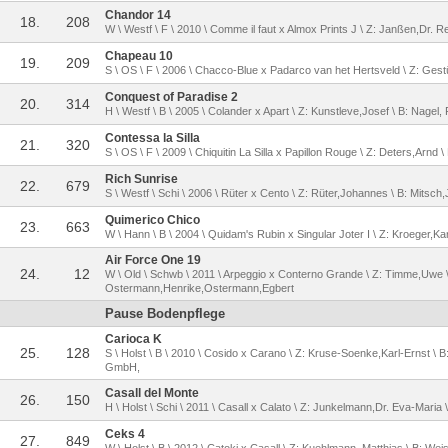
Chandor 14
18.
208
W \ Westf \ F \ 2010 \ Comme il faut x Almox Prints J \ Z: Janßen,Dr. R
Chapeau 10
19.
209
S \ OS \ F \ 2006 \ Chacco-Blue x Padarco van het Hertsveld \ Z: Gestüt
Conquest of Paradise 2
20.
314
H \ Westf \ B \ 2005 \ Colander x Apart \ Z: Kunstleve,Josef \ B: Nagel, 
Contessa la Silla
21.
320
S \ OS \ F \ 2009 \ Chiquitin La Silla x Papillon Rouge \ Z: Deters,Arnd \ 
Rich Sunrise
22.
679
S \ Westf \ Schi \ 2006 \ Rüter x Cento \ Z: Rüter,Johannes \ B: Mits
Quimerico Chico
23.
663
W \ Hann \ B \ 2004 \ Quidam's Rubin x Singular Joter I \ Z: Kroeger,Ka
Air Force One 19
24.
12
W \ Old \ Schwb \ 2011 \ Arpeggio x Conterno Grande \ Z: Timme,Uwe \
Ostermann,Henrike,Ostermann,Egbert
Pause Bodenpflege
Carioca K
25.
128
S \ Holst \ B \ 2010 \ Cosido x Carano \ Z: Kruse-Soenke,Karl-Ernst \ 
GmbH,
Casall del Monte
26.
150
H \ Holst \ Schi \ 2011 \ Casall x Calato \ Z: Junkelmann,Dr. Eva-Maria \
Ceks 4
27.
849