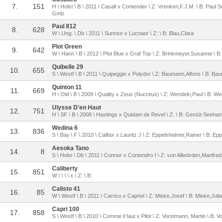
7.
151
H \ Holst \ B \ 2011 \ Casall x Contender \ Z: Vrenken,F.J.M. \ B: Pau
Gmb
Paul 812
8.
628
W \ Ung. \ Db \ 2011 \ Sunrise x Lucnaor \ Z: \ B: Blau,Clara
Plot Green
9.
642
W \ Hann \ B \ 2012 \ Plot Blue x Graf Top \ Z: Brinkmeyer,Susanne \ 
Quibelle 29
10.
655
S \ Westf \ B \ 2011 \ Quipeggio x Polydor \ Z: Baumann,Alfons \ B: Ba
Quinton 11
11.
669
H \ Old \ B \ 2009 \ Quality x Zeus (Nurzeus) \ Z: Wendeln,Paul \ B: W
Ulysse D'en Haut
12.
751
H \ SF \ B \ 2008 \ Hastings x Quidam de Revel \ Z: \ B: Gestüt Seeha
Wedina 6
13.
836
S \ Bay \ F \ 2010 \ Califax x Lauritz J \ Z: Eppelsheimer,Rainer \ B: E
Aesoka Tano
14.
8
S \ Holst \ Db \ 2011 \ Connor x Contendro I \ Z: von Allwörden,Manfred
Caliberty
15.
851
W \ \ \ \ x \ Z: \ B:
Calisto 41
16.
85
W \ Westf \ B \ 2011 \ Carrico x Capriol \ Z: Miske,Josef \ B: Miske,Julia
Capri 100
17.
858
S \ Westf \ B \ 2010 \ Comme il faut x Pilot \ Z: Vorstmann, Martin \ B: 