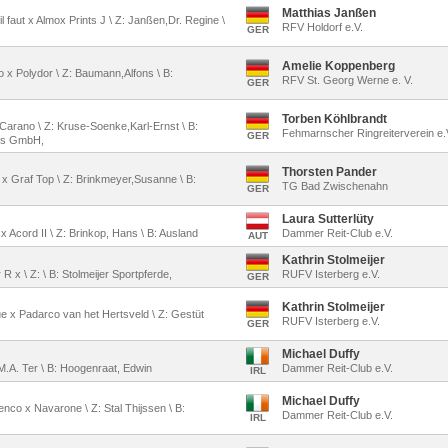
Matthias Janßen
l faut x Almox Prints J \ Z: Janßen,Dr. Regine \
RFV Holdorf e.V.
GER
Amelie Koppenberg
io x Polydor \ Z: Baumann,Alfons \ B:
RFV St. Georg Werne e. V.
GER
Torben Köhlbrandt
x Carano \ Z: Kruse-Soenke,Karl-Ernst \ B:
Fehmarnscher Ringreiterverein e.
GER
ses GmbH,
Thorsten Pander
e x Graf Top \ Z: Brinkmeyer,Susanne \ B:
TG Bad Zwischenahn
GER
Laura Sutterlüty
 x Acord II \ Z: Brinkop, Hans \ B: Ausland
Dammer Reit-Club e.V.
AUT
Kathrin Stolmeijer
 x \ Z: \ B: Stolmeijer Sportpferde,
RUFV Isterberg e.V.
GER
Kathrin Stolmeijer
ue x Padarco van het Hertsveld \ Z: Gestüt
RUFV Isterberg e.V.
GER
Michael Duffy
, M.A. Ter \ B: Hoogenraat, Edwin
Dammer Reit-Club e.V.
IRL
Michael Duffy
menco x Navarone \ Z: Stal Thijssen \ B:
Dammer Reit-Club e.V.
IRL