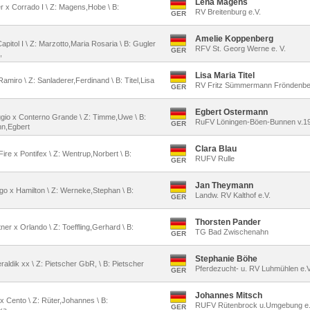
Lena Magens
er x Corrado I \ Z: Magens,Hobe \ B:
RV Breitenburg e.V.
GER
Amelie Koppenberg
Capitol I \ Z: Marzotto,Maria Rosaria \ B: Gugler
RFV St. Georg Werne e. V.
GER
,
Lisa Maria Titel
Ramiro \ Z: Sanladerer,Ferdinand \ B: Titel,Lisa
RV Fritz Sümmermann Fröndenbe
GER
Egbert Ostermann
ggio x Conterno Grande \ Z: Timme,Uwe \ B:
RuFV Löningen-Böen-Bunnen v.19
GER
n,Egbert
Clara Blau
Fire x Pontifex \ Z: Wentrup,Norbert \ B:
RUFV Rulle
GER
Jan Theymann
ago x Hamilton \ Z: Werneke,Stephan \ B:
Landw. RV Kalthof e.V.
GER
Thorsten Pander
ner x Orlando \ Z: Toeffling,Gerhard \ B:
TG Bad Zwischenahn
GER
Stephanie Böhe
raldik xx \ Z: Pietscher GbR, \ B: Pietscher
Pferdezucht- u. RV Luhmühlen e.V
GER
Johannes Mitsch
r x Cento \ Z: Rüter,Johannes \ B:
RUFV Rütenbrock u.Umgebung e.
GER