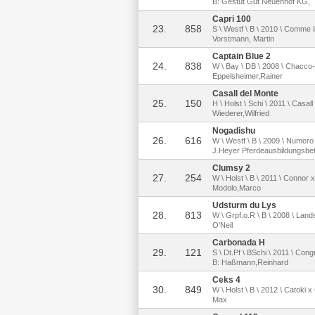
B: Gestüt Gut Neuenhof KG,
Capri 100
23.
858
S \ Westf \ B \ 2010 \ Comme il
Vorstmann, Martin
Captain Blue 2
24.
838
W \ Bay \ DB \ 2008 \ Chacco-B
Eppelsheimer,Rainer
Casall del Monte
25.
150
H \ Holst \ Schi \ 2011 \ Casal
Wiederer,Wilfried
Nogadishu
26.
616
W \ Westf \ B \ 2009 \ Numero 
J.Heyer Pferdeausbildungsbe
Clumsy 2
27.
254
W \ Holst \ B \ 2011 \ Connor 
Modolo,Marco
Udsturm du Lys
28.
813
W \ Grpf.o.R \ B \ 2008 \ Lan
O'Neil
Carbonada H
29.
121
S \ Dt.Pf \ BSchi \ 2011 \ Co
B: Haßmann,Reinhard
Ceks 4
30.
849
W \ Holst \ B \ 2012 \ Catoki 
Max