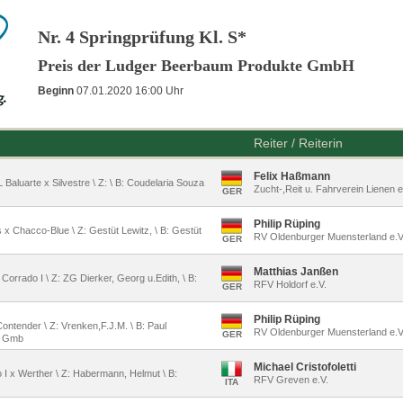
Nr. 4 Springprüfung Kl. S*
Preis der Ludger Beerbaum Produkte GmbH
Beginn
07.01.2020 16:00 Uhr
Reiter / Reiterin
Felix Haßmann
L Baluarte x Silvestre \ Z: \ B: Coudelaria Souza
Zucht-,Reit u. Fahrverein Lienen e
GER
Philip Rüping
s x Chacco-Blue \ Z: Gestüt Lewitz, \ B: Gestüt
RV Oldenburger Muensterland e.
GER
Matthias Janßen
 Corrado I \ Z: ZG Dierker, Georg u.Edith, \ B:
RFV Holdorf e.V.
GER
Philip Rüping
 Contender \ Z: Vrenken,F.J.M. \ B: Paul
RV Oldenburger Muensterland e.
GER
g Gmb
Michael Cristofoletti
 I x Werther \ Z: Habermann, Helmut \ B:
RFV Greven e.V.
ITA