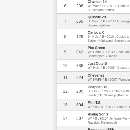
Chandor 14
6.
208
W \ Westf \ F \ 2010 \ Comme i
B: Biemann,Bettina
Quibelle 29
7.
655
S \ Westf \ B \ 2011 \ Quipegg
Baumann,Alfons
Carioca K
8.
128
S \ Holst \ B \ 2010 \ Cosido 
Torben Köhlbrandt Sporthor
Plot Green
9.
642
W \ Hann \ B \ 2012 \ Plot Blu
Brinkmeyer,Susanne
Just Cute B
10.
835
W \ Holst \ B \ 2008 \ Cassaro
Chevenez
11.
224
W \ KWPN \ B \ 2007 \ Wender R
Chapeau 10
12.
209
S \ OS \ F \ 2006 \ Chacco-Bl
Lewitz, \ B: Stolmeijer,Kathrin
Flint T.S.
13.
804
W \ \ B \ 2010 \ x \ Z: Schure
Rising Son 3
14.
807
W \ \ B \ 2010 \ Je t'aime Fla
Rasekhi, Mehrnoosh
Baynounah FBH