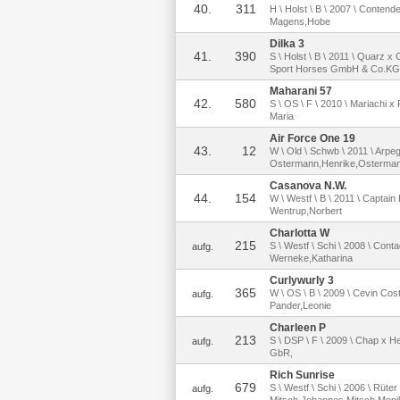
40.
311
H \ Holst \ B \ 2007 \ Contend
Magens,Hobe
Dilka 3
41.
390
S \ Holst \ B \ 2011 \ Quarz x 
Sport Horses GmbH & Co.KG
Maharani 57
42.
580
S \ OS \ F \ 2010 \ Mariachi x 
Maria
Air Force One 19
43.
12
W \ Old \ Schwb \ 2011 \ Arpe
Ostermann,Henrike,Osterman
Casanova N.W.
44.
154
W \ Westf \ B \ 2011 \ Captain 
Wentrup,Norbert
Charlotta W
215
S \ Westf \ Schi \ 2008 \ Cont
aufg.
Werneke,Katharina
Curlywurly 3
365
W \ OS \ B \ 2009 \ Cevin Cost
aufg.
Pander,Leonie
Charleen P
213
S \ DSP \ F \ 2009 \ Chap x He
aufg.
GbR,
Rich Sunrise
679
S \ Westf \ Schi \ 2006 \ Rüte
aufg.