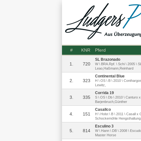
#
KNR
Pferd
SL Brazonado
1.
720
W \ BRA.Rpf. \ Schi \ 2005 \ S
Leao,Haßmann,Reinhard
Continental Blue
2.
323
H \ OS \ B \ 2010 \ Conthargo
Lewitz,
Corrida 19
3.
335
S \ OS \ Db \ 2010 \ Canturo x
Barjenbruch,Günther
Casallco
4.
151
H \ Holst \ B \ 2011 \ Casall x
Schockemöhle Hengsthaltun
Esculino 3
5.
814
W \ Hann \ DB \ 2008 \ Escudo
Master Horse