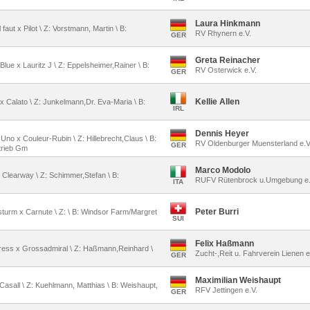
Laura Hinkmann
 faut x Pilot \ Z: Vorstmann, Martin \ B:
RV Rhynern e.V.
GER
Greta Reinacher
lue x Lauritz J \ Z: Eppelsheimer,Rainer \ B:
RV Osterwick e.V.
GER
Kellie Allen
l x Calato \ Z: Junkelmann,Dr. Eva-Maria \ B:
IRL
Dennis Heyer
Uno x Couleur-Rubin \ Z: Hillebrecht,Claus \ B:
RV Oldenburger Muensterland e.
GER
trieb Gm
Marco Modolo
x Clearway \ Z: Schimmer,Stefan \ B:
RUFV Rütenbrock u.Umgebung e.
ITA
Peter Burri
dsturm x Carnute \ Z: \ B: Windsor Farm/Margret
SUI
Felix Haßmann
ngress x Grossadmiral \ Z: Haßmann,Reinhard \
Zucht-,Reit u. Fahrverein Lienen e
GER
Maximilian Weishaupt
x Casall \ Z: Kuehlmann, Matthias \ B: Weishaupt,
RFV Jettingen e.V.
GER