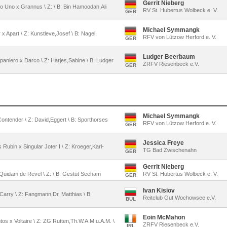
Gerrit Nieberg
o Uno x Grannus \ Z: \ B: Bin Hamoodah,Ali
RV St. Hubertus Wolbeck e. V.
GER
Michael Symmangk
 x Apart \ Z: Kunstleve,Josef \ B: Nagel,
RFV von Lützow Herford e. V.
GER
Ludger Beerbaum
aniero x Darco \ Z: Harjes,Sabine \ B: Ludger
ZRFV Riesenbeck e.V.
GER
Michael Symmangk
x Contender \ Z: David,Eggert \ B: Sporthorses
RFV von Lützow Herford e. V.
GER
Jessica Freye
 Rubin x Singular Joter I \ Z: Kroeger,Karl-
TG Bad Zwischenahn
GER
Gerrit Nieberg
x Quidam de Revel \ Z: \ B: Gestüt Seeham
RV St. Hubertus Wolbeck e. V.
GER
Ivan Kisiov
x Carry \ Z: Fangmann,Dr. Matthias \ B:
Reitclub Gut Wochowsee e.V.
BUL
Eoin McMahon
os x Voltaire \ Z: ZG Rutten,Th.W.A.M.u.A.M. \
ZRFV Riesenbeck e.V.
IRL