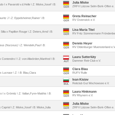
Julia Miske
do I x Pavarotti v.d.Helle \ Z: Miske,Josef \ B:
ZRFV Lützow Selm-Bork-Olfen e. 
GER
Greta Reinacher
Lauritz J \ Z: Eppelsheimer,Rainer \ B:
RV Osterwick e.V.
GER
Lisa Maria Titel
a Silla x Papillon Rouge \ Z: Deters,Arnd \ B:
RV Fritz Sümmermann Fröndenbe
GER
Dennis Heyer
 Zeus (Nurzeus) \ Z: Wendeln,Paul \ B:
RV Oldenburger Muensterland e.
GER
Laura Sutterlüty
 x Contendro I \ Z: von Allwörden,Manfred \ B:
Dammer Reit-Club e.V.
AUT
Clara Blau
x Lucnaor \ Z: \ B: Blau,Clara
RUFV Rulle
GER
Ivan Kisiov
Reitclub Gut Wochowsee e.V.
BUL
Laura Hinkmann
o I x Grömitz \ Z: Vallan,Fynn-Matthis \ B:
RV Rhynern e.V.
GER
Julia Miske
x Capriol \ Z: Miske,Josef \ B: Miske,Julia
ZRFV Lützow Selm-Bork-Olfen e. 
GER