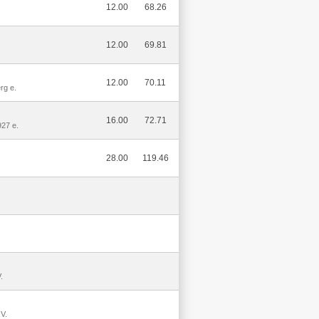
12.00
68.26
12.00
69.81
12.00
70.11
rg e.
16.00
72.71
27 e.
28.00
119.46
.
V.