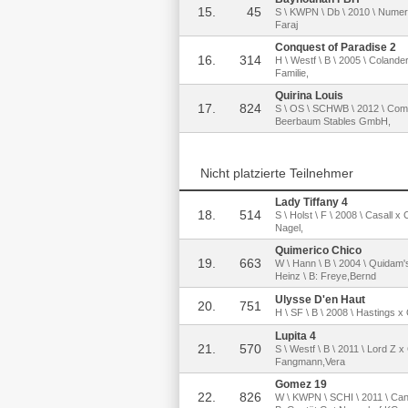
15.
45
S \ KWPN \ Db \ 2010 \ Numer
Faraj
Conquest of Paradise 2
16.
314
H \ Westf \ B \ 2005 \ Colander
Familie,
Quirina Louis
17.
824
S \ OS \ SCHWB \ 2012 \ Comp
Beerbaum Stables GmbH,
Nicht platzierte Teilnehmer
Lady Tiffany 4
18.
514
S \ Holst \ F \ 2008 \ Casall 
Nagel,
Quimerico Chico
19.
663
W \ Hann \ B \ 2004 \ Quidam's
Heinz \ B: Freye,Bernd
Ulysse D'en Haut
20.
751
H \ SF \ B \ 2008 \ Hastings 
Lupita 4
21.
570
S \ Westf \ B \ 2011 \ Lord Z 
Fangmann,Vera
Gomez 19
22.
826
W \ KWPN \ SCHI \ 2011 \ Cant