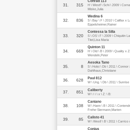
Conrad 113
31.
315
H \ Westf \ Schi \ 2009 \ Corna
Miske,Julia
Wedina 6
32.
836
S \ Bay \ F \ 2010 \ Califax x 
Eppelsheimer,Rainer
Contessa la Silla
33.
320
S \ OS \ F \ 2009 \ Chiquitin L
Titel,Lisa Maria
Quinton 11
34.
669
H \ Old \ B \ 2009 \ Quality x
Wendeln,Peter
Aesoka Tano
35.
8
S \ Holst \ Db \ 2011 \ Connor
Dahlhaus,Christiane
Paul 812
36.
628
W \ Ung. \ Db \ 2011 \ Sunrise 
Caliberty
37.
851
W \ \ \ \ x \ Z: \ B:
Caniano
38.
108
W \ Hann \ B \ 2011 \ Contendr
Frehe-Siermann,Marten
Calisto 41
39.
85
W \ Westf \ B \ 2011 \ Carrico 
Conius