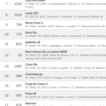
Lord Beckham
7.
1034
H \ Rhld \ B \ 2008 \ Lord Weingard x Pessoa \ Z: ZG Kasten-Lachowi
Co.KG,
Louis 353
8.
1026
W \ OS \ B \ 2011 \ Levisonn x Contender \ Z: Sandmann,Wilfried \ B:
Never Ever 2
9.
769
W \ Holst \ Schwb \ 2009 \ Nekton x Leandro \ Z: Neumann,Levke \ B
Nora Fly
10.
775
S \ Westf \ Db \ 2008 \ Numero Uno x Feuerwerk \ Z: Doetkotte,Georg 
Quibelle 29
11.
833
S \ Westf \ B \ 2011 \ Quipeggio x Polydor \ Z: Baumann,Alfons \ B: B
Bien-Aimee De La Lionne NRW
12.
63
W \ Westf \ B \ 2006 \ Balou du Rouet x Pit I \ Z: Schulte-Göcking,Fried
Ullmann,Hans Dirk,Gestüt LDW,
Chas Pik
13.
1050
W \ Holst \ B \ 2011 \ Casall x Legolas \ Z: Dethlefs, Sonja \ B: Maslov,
Comming up
14.
998
W \ Hann \ DF \ 2010 \ Contagio x For Keeps \ Z: Böttjer,Ralf \ B: Klein
Coup de Coeur 5
15.
447
W \ Holst \ B \ 2010 \ Quarz x Carolus I \ Z: Steenbock,Karl-Heinrich \
Franz W
16.
585
W \ Westf \ B \ 2010 \ For Contest x Lados \ Z: Wulf,Heinrich-Bernhard
Hatrona
17.
616