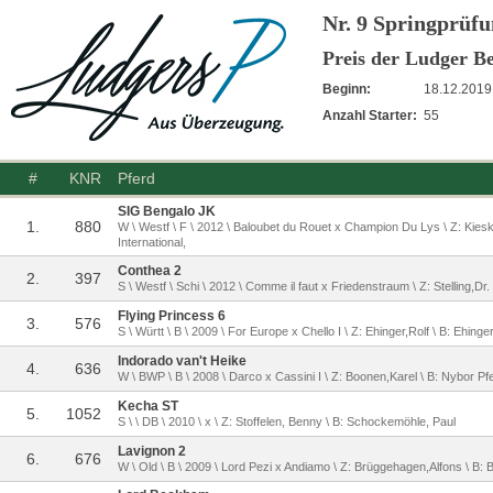
Nr. 9 Springprüfu
Preis der Ludger 
Beginn:
18.12.2019
Anzahl Starter:
55
#
KNR
Pferd
SIG Bengalo JK
1.
880
W \ Westf \ F \ 2012 \ Baloubet du Rouet x Champion Du Lys \ Z: Kies
International,
Conthea 2
2.
397
S \ Westf \ Schi \ 2012 \ Comme il faut x Friedenstraum \ Z: Stelling,Dr
Flying Princess 6
3.
576
S \ Württ \ B \ 2009 \ For Europe x Chello I \ Z: Ehinger,Rolf \ B: Ehinger
Indorado van't Heike
4.
636
W \ BWP \ B \ 2008 \ Darco x Cassini I \ Z: Boonen,Karel \ B: Nybor
Kecha ST
5.
1052
S \ \ DB \ 2010 \ x \ Z: Stoffelen, Benny \ B: Schockemöhle, Paul
Lavignon 2
6.
676
W \ Old \ B \ 2009 \ Lord Pezi x Andiamo \ Z: Brüggehagen,Alfons \ B