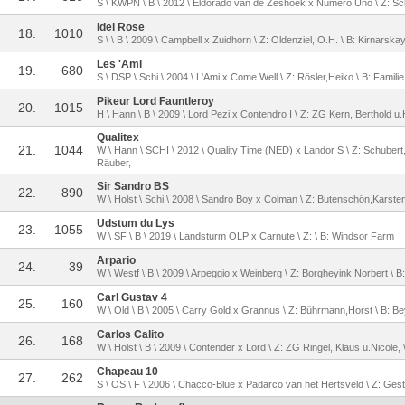
S \ KWPN \ B \ 2012 \ Eldorado van de Zeshoek x Numero Uno \ Z: Sch
Idel Rose
18.
1010
S \ \ B \ 2009 \ Campbell x Zuidhorn \ Z: Oldenziel, O.H. \ B: Kirnarska
Les 'Ami
19.
680
S \ DSP \ Schi \ 2004 \ L'Ami x Come Well \ Z: Rösler,Heiko \ B: Familie
Pikeur Lord Fauntleroy
20.
1015
H \ Hann \ B \ 2009 \ Lord Pezi x Contendro I \ Z: ZG Kern, Berthold u
Qualitex
21.
1044
W \ Hann \ SCHI \ 2012 \ Quality Time (NED) x Landor S \ Z: Schubert
Räuber,
Sir Sandro BS
22.
890
W \ Holst \ Schi \ 2008 \ Sandro Boy x Colman \ Z: Butenschön,Karsten 
Udstum du Lys
23.
1055
W \ SF \ B \ 2019 \ Landsturm OLP x Carnute \ Z: \ B: Windsor Farm
Arpario
24.
39
W \ Westf \ B \ 2009 \ Arpeggio x Weinberg \ Z: Borgheyink,Norbert \
Carl Gustav 4
25.
160
W \ Old \ B \ 2005 \ Carry Gold x Grannus \ Z: Bührmann,Horst \ B: B
Carlos Calito
26.
168
W \ Holst \ B \ 2009 \ Contender x Lord \ Z: ZG Ringel, Klaus u.Nicole, 
Chapeau 10
27.
262
S \ OS \ F \ 2006 \ Chacco-Blue x Padarco van het Hertsveld \ Z: Gestüt