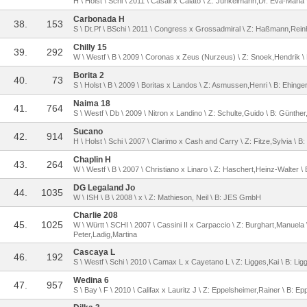
H \ Holst \ Schi \ 2011 \ Casall x Calato \ Z: Junkelmann,Dr. Eva-Maria 
Carbonada H
38.
153
S \ Dt.Pf \ BSchi \ 2011 \ Congress x Grossadmiral \ Z: Haßmann,Rei
Chilly 15
39.
292
W \ Westf \ B \ 2009 \ Coronas x Zeus (Nurzeus) \ Z: Snoek,Hendrik \
Borita 2
40.
73
S \ Holst \ B \ 2009 \ Boritas x Landos \ Z: Asmussen,Henri \ B: Ehinger
Naima 18
41.
764
S \ Westf \ Db \ 2009 \ Nitron x Landino \ Z: Schulte,Guido \ B: Günthe
Sucano
42.
914
H \ Holst \ Schi \ 2007 \ Clarimo x Cash and Carry \ Z: Fitze,Sylvia \ 
Chaplin H
43.
264
W \ Westf \ B \ 2007 \ Christiano x Linaro \ Z: Haschert,Heinz-Walter 
DG Legaland Jo
44.
1035
W \ ISH \ B \ 2008 \ x \ Z: Mathieson, Neil \ B: JES GmbH
Charlie 208
45.
1025
W \ Württ \ SCHI \ 2007 \ Cassini II x Carpaccio \ Z: Burghart,Manuela
Peter,Ladig,Martina
Cascaya L
46.
192
S \ Westf \ Schi \ 2010 \ Camax L x Cayetano L \ Z: Ligges,Kai \ B: Lig
Wedina 6
47.
957
S \ Bay \ F \ 2010 \ Califax x Lauritz J \ Z: Eppelsheimer,Rainer \ B: E