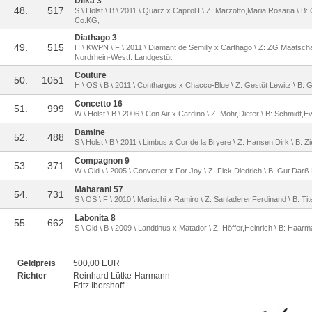
Dilka 3
48.
517
S \ Holst \ B \ 2011 \ Quarz x Capitol I \ Z: Marzotto,Maria Rosaria \
Co.KG,
Diathago 3
49.
515
H \ KWPN \ F \ 2011 \ Diamant de Semilly x Carthago \ Z: ZG Maatscha
Nordrhein-Westf. Landgestüt,
Couture
50.
1051
H \ OS \ B \ 2011 \ Conthargos x Chacco-Blue \ Z: Gestüt Lewitz \ B: 
Concetto 16
51.
999
W \ Holst \ B \ 2006 \ Con Air x Cardino \ Z: Mohr,Dieter \ B: Schmidt,E
Damine
52.
488
S \ Holst \ B \ 2011 \ Limbus x Cor de la Bryere \ Z: Hansen,Dirk \ B: Z
Compagnon 9
53.
371
W \ Old \ \ 2005 \ Converter x For Joy \ Z: Fick,Diedrich \ B: Gut 
Maharani 57
54.
731
S \ OS \ F \ 2010 \ Mariachi x Ramiro \ Z: Sanladerer,Ferdinand \ B: Tit
Labonita 8
55.
662
S \ Old \ B \ 2009 \ Landtinus x Matador \ Z: Höffer,Heinrich \ B: Haar
Geldpreis
500,00 EUR
Richter
Reinhard Lütke-Harmann
Fritz Ibershoff