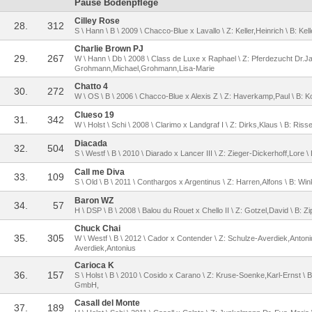
Pause Bodenpflege
Cilley Rose
28.
312
S \ Hann \ B \ 2009 \ Chacco-Blue x Lavallo \ Z: Keller,Heinrich \ B: Kell
Charlie Brown PJ
29.
267
W \ Hann \ Db \ 2008 \ Class de Luxe x Raphael \ Z: Pferdezucht Dr.J
Grohmann,Michael,Grohmann,Lisa-Marie
Chatto 4
30.
272
W \ OS \ B \ 2006 \ Chacco-Blue x Alexis Z \ Z: Haverkamp,Paul \ B: K
Clueso 19
31.
342
W \ Holst \ Schi \ 2008 \ Clarimo x Landgraf I \ Z: Dirks,Klaus \ B: Ris
Diacada
32.
504
S \ Westf \ B \ 2010 \ Diarado x Lancer III \ Z: Zieger-Dickerhoff,Lore 
Call me Diva
33.
109
S \ Old \ B \ 2011 \ Conthargos x Argentinus \ Z: Harren,Alfons \ B: Win
Baron WZ
34.
57
H \ DSP \ B \ 2008 \ Balou du Rouet x Chello II \ Z: Gotzel,David \ B: Z
Chuck Chai
35.
305
W \ Westf \ B \ 2012 \ Cador x Contender \ Z: Schulze-Averdiek,Antoni
Averdiek,Antonius
Carioca K
36.
157
S \ Holst \ B \ 2010 \ Cosido x Carano \ Z: Kruse-Soenke,Karl-Ernst \
GmbH,
Casall del Monte
37.
189