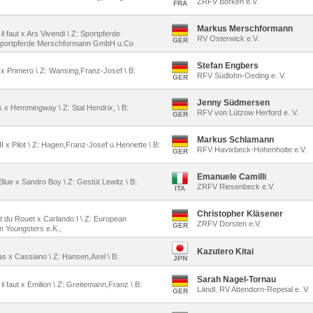
ZRFV Borken e.V.
FRA
Markus Merschformann
l faut x Ars Vivendi \ Z: Sportpferde
RV Osterwick e.V.
GER
Sportpferde Merschformann GmbH u.Co
Stefan Engbers
 x Primero \ Z: Wansing,Franz-Josef \ B:
RFV Südlohn-Oeding e. V.
GER
Jenny Südmersen
s x Hemmingway \ Z: Stal Hendrix, \ B:
RFV von Lützow Herford e. V.
GER
Markus Schlamann
 II x Pilot \ Z: Hagen,Franz-Josef u.Henriette \ B:
RFV Havixbeck-Hohenholte e.V.
GER
Emanuele Camilli
Blue x Sandro Boy \ Z: Gestüt Lewitz \ B:
ZRFV Riesenbeck e.V.
ITA
Christopher Kläsener
et du Rouet x Carlando I \ Z: European
ZRFV Dorsten e.V.
GER
n Youngsters e.K.,
Kazutero Kitai
has x Cassiano \ Z: Hansen,Axel \ B:
JPN
Sarah Nagel-Tornau
l faut x Emilion \ Z: Greitemann,Franz \ B:
Ländl. RV Attendorn-Repetal e. V.
GER