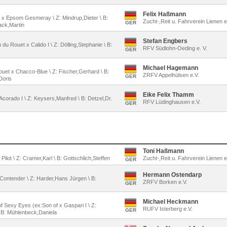
Felix Haßmann
x x Epsom Gesmeray \ Z: Mindrup,Dieter \ B:
Zucht-,Reit u. Fahrverein Lienen e
GER
ack,Martin
Stefan Engbers
 du Rouet x Calido I \ Z: Dölling,Stephanie \ B:
RFV Südlohn-Oeding e. V.
GER
Michael Hagemann
Rouet x Chacco-Blue \ Z: Fischer,Gerhard \ B:
ZRFV Appelhülsen e.V.
GER
Doris
Eike Felix Thamm
x Acorado I \ Z: Keysers,Manfred \ B: Detzel,Dr.
RFV Lüdinghausen e.V.
GER
Toni Haßmann
Pilot \ Z: Cramer,Karl \ B: Gottschlich,Steffen
Zucht-,Reit u. Fahrverein Lienen e
GER
Hermann Ostendarp
x Contender \ Z: Harder,Hans Jürgen \ B:
ZRFV Borken e.V.
GER
Michael Heckmann
of Sexy Eyes (ex:Son of x Gaspari I \ Z:
RUFV Isterberg e.V.
GER
B: Mühlenbeck,Daniela