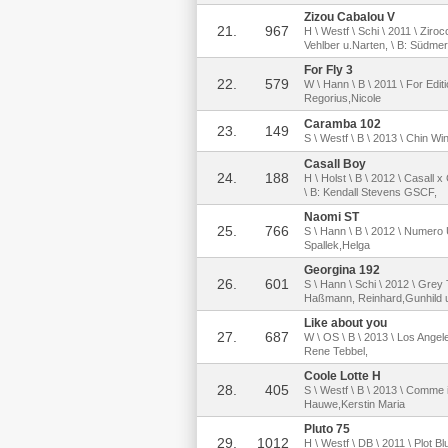
Zizou Cabalou V
21.
967
H \ Westf \ Schi \ 2011 \ Zir
Vehlber u.Narten, \ B: Südme
For Fly 3
22.
579
W \ Hann \ B \ 2011 \ For Editi
Regorius,Nicole
Caramba 102
23.
149
S \ Westf \ B \ 2013 \ Chin Wi
Casall Boy
24.
188
H \ Holst \ B \ 2012 \ Casall 
\ B: Kendall Stevens GSCF,
Naomi ST
25.
766
S \ Hann \ B \ 2012 \ Numero 
Spallek,Helga
Georgina 192
26.
601
S \ Hann \ Schi \ 2012 \ Grey 
Haßmann, Reinhard,Gunhild u
Like about you
27.
687
W \ OS \ B \ 2013 \ Los Angel
Rene Tebbel,
Coole Lotte H
28.
405
S \ Westf \ B \ 2013 \ Comme i
Hauwe,Kerstin Maria
Pluto 75
29.
1012
H \ Westf \ DB \ 2011 \ Plot Bl