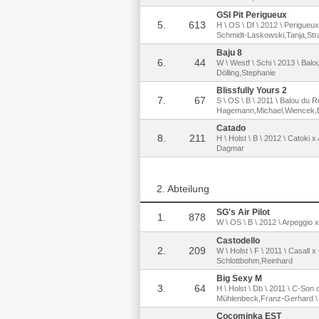
GSI Pit Perigueux
5.
613
H \ OS \ Df \ 2012 \ Perigueu
Schmidt-Laskowski,Tanja,Str
Baju 8
6.
44
W \ Westf \ Schi \ 2013 \ Balou
Dölling,Stephanie
Blissfully Yours 2
7.
67
S \ OS \ B \ 2011 \ Balou du 
Hagemann,Michael,Wiencek,
Catado
8.
211
H \ Holst \ B \ 2012 \ Catoki 
Dagmar
2. Abteilung
SG's Air Pilot
1.
878
W \ OS \ B \ 2012 \ Arpeggio x 
Castodello
2.
209
W \ Holst \ F \ 2011 \ Casall 
Schlottbohm,Reinhard
Big Sexy M
3.
64
H \ Holst \ Db \ 2011 \ C-Son 
Mühlenbeck,Franz-Gerhard \ 
Cocominka EST