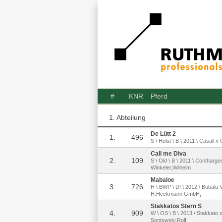
#
KNR
Pferd
1. Abteilung
De Lütt 2
1.
496
S \ Holst \ B \ 2011 \ Casall x
Call me Diva
2.
109
S \ Old \ B \ 2011 \ Conthargo
Winkeler,Wilhelm
Mabaloe
3.
726
H \ BWP \ Df \ 2012 \ Bubalu 
H.Heckmann GmbH,
Stakkatos Stern S
4.
909
W \ OS \ B \ 2013 \ Stakkato x
Sontowski,Rolf