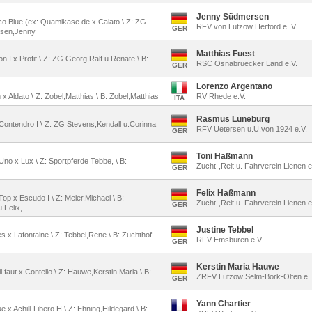
Jenny Südmersen
occo Blue (ex: Quamikase de x Calato \ Z: ZG
RFV von Lützow Herford e. V.
GER
rsen,Jenny
Matthias Fuest
on I x Profit \ Z: ZG Georg,Ralf u.Renate \ B:
RSC Osnabruecker Land e.V.
GER
Lorenzo Argentano
n x Aldato \ Z: Zobel,Matthias \ B: Zobel,Matthias
RV Rhede e.V.
ITA
Rasmus Lüneburg
x Contendro I \ Z: ZG Stevens,Kendall u.Corinna
RFV Uetersen u.U.von 1924 e.V.
GER
Toni Haßmann
Uno x Lux \ Z: Sportpferde Tebbe, \ B:
Zucht-,Reit u. Fahrverein Lienen e
GER
Felix Haßmann
Top x Escudo I \ Z: Meier,Michael \ B:
Zucht-,Reit u. Fahrverein Lienen e
GER
.Felix,
Justine Tebbel
es x Lafontaine \ Z: Tebbel,Rene \ B: Zuchthof
RFV Emsbüren e.V.
GER
Kerstin Maria Hauwe
l faut x Contello \ Z: Hauwe,Kerstin Maria \ B:
ZRFV Lützow Selm-Bork-Olfen e. 
GER
Yann Chartier
ue x Achill-Libero H \ Z: Ehning,Hildegard \ B: