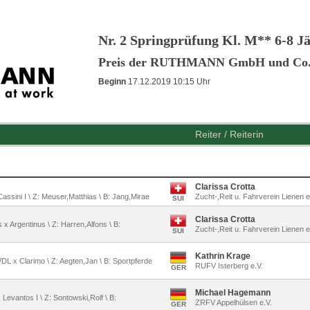
Nr. 2 Springprüfung Kl. M** 6-8 J
Preis der RUTHMANN GmbH und Co
Beginn
17.12.2019 10:15 Uhr
Reiter / Reiterin
Clarissa Crotta
 Cassini I \ Z: Meuser,Matthias \ B: Jang,Mirae
Zucht-,Reit u. Fahrverein Lienen e
SUI
Clarissa Crotta
s x Argentinus \ Z: Harren,Alfons \ B:
Zucht-,Reit u. Fahrverein Lienen e
SUI
Kathrin Krage
VDL x Clarimo \ Z: Aegten,Jan \ B: Sportpferde
RUFV Isterberg e.V.
GER
Michael Hagemann
 Levantos I \ Z: Sontowski,Rolf \ B:
ZRFV Appelhülsen e.V.
GER