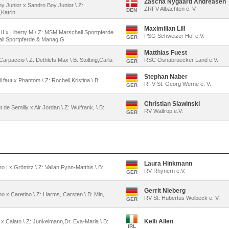
Zascha Nygaard Andreasen
Boy Junior x Sandro Boy Junior \ Z:
ZRFV Albachten e. V.
DEN
,Katrin
Maximilian Lill
 II x Liberty M \ Z: MSM Marschall Sportpferde
PSG Schweizer Hof e.V.
GER
ll Sportpferde & Manag.G
Matthias Fuest
 Carpaccio \ Z: Dethlefs,Max \ B: Stölting,Carla
RSC Osnabruecker Land e.V.
GER
Stephan Naber
 faut x Phantom \ Z: Rochell,Kristina \ B:
RFV St. Georg Werne e. V.
GER
Christian Slawinski
 de Semilly x Air Jordan \ Z: Wulfrank, \ B:
RV Waltrop e.V.
GER
Laura Hinkmann
o I x Grömitz \ Z: Vallan,Fynn-Matthis \ B:
RV Rhynern e.V.
GER
Gerrit Nieberg
o x Caretino \ Z: Harms, Carsten \ B: Min,
RV St. Hubertus Wolbeck e. V.
GER
Kelli Allen
ll x Calato \ Z: Junkelmann,Dr. Eva-Maria \ B:
IRL