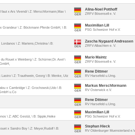
Alina-Noel Potthoff
il faut x Ars Vivendi \ Z: Merschformann,Max \
ZRFV Bösensell e. V.
GER
Maximilian Lill
Fi x Grandeur \ Z: Böckmann Pferde GmbH, \ B:
PSG Schweizer Hof e.V.
GER
Zascha Nygaard Andreasen
x Lordanos \ Z: Martens,Christina \ B:
ZRFV Albachten e. V.
DEN
Mario Maintz
t du Rouet x Weinberg \ Z: Schürner,Dr. Axel \
ZRFV Bösensell e. V.
GER
 GmbH,
Rene Dittmer
 Lastro \ Z: Trauthwein, Georg \ B: Menke, Utz
RV Harsefeld u.Umg.
GER
Markus Merschformann
Balou x Cambridge \ Z: Grochowski,Udo \ B:
RV Osterwick e.V.
GER
 GmbH u.Co
Rene Dittmer
RV Harsefeld u.Umg.
GER
Maximilian Lill
nos \ Z: ABC Gestüt, \ B: Sipple,Heike
PSG Schweizer Hof e.V.
GER
Stephan Hieck
Rouet x Sandro Boy \ Z: Meyer,Rudolf \ B:
RV Oldenburger Muensterland e.
GER