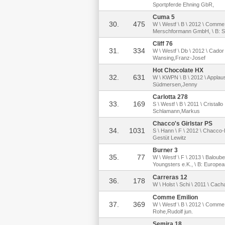
Sportpferde Ehning GbR,
Cuma 5
30.
475
W \ Westf \ B \ 2012 \ Comme i
Merschformann GmbH, \ B: 
Cliff 76
31.
334
W \ Westf \ Db \ 2012 \ Cador
Wansing,Franz-Josef
Hot Chocolate HX
32.
631
W \ KWPN \ B \ 2012 \ Applau
Südmersen,Jenny
Carlotta 278
33.
169
S \ Westf \ B \ 2011 \ Cristallo
Schlamann,Markus
Chacco's Girlstar PS
34.
1031
S \ Hann \ F \ 2012 \ Chacco-
Gestüt Lewitz
Burner 3
35.
77
W \ Westf \ F \ 2013 \ Baloub
Youngsters e.K., \ B: Europea
Carreras 12
36.
178
W \ Holst \ Schi \ 2011 \ Cac
Comme Emilion
37.
369
W \ Westf \ B \ 2012 \ Comme i
Rohe,Rudolf jun.
Semira 18