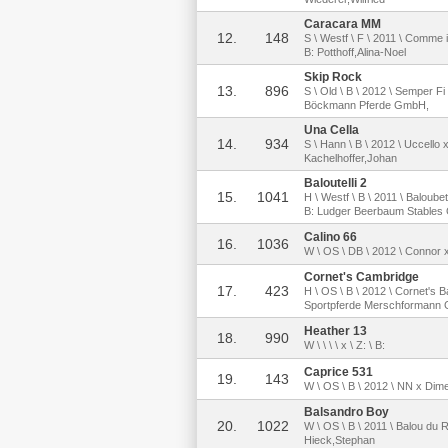
Caracara MM
12.
148
S \ Westf \ F \ 2011 \ Comme 
B: Potthoff,Alina-Noel
Skip Rock
13.
896
S \ Old \ B \ 2012 \ Semper 
Böckmann Pferde GmbH,
Una Cella
14.
934
S \ Hann \ B \ 2012 \ Uccello 
Kachelhoffer,Johan
Baloutelli 2
15.
1041
H \ Westf \ B \ 2011 \ Baloube
B: Ludger Beerbaum Stables
Calino 66
16.
1036
W \ OS \ DB \ 2012 \ Connor x
Cornet's Cambridge
17.
423
H \ OS \ B \ 2012 \ Cornet's 
Sportpferde Merschformann
Heather 13
18.
990
W \ \ \ \ x \ Z: \ B:
Caprice 531
19.
143
W \ OS \ B \ 2012 \ NN x Dime
Balsandro Boy
20.
1022
W \ OS \ B \ 2011 \ Balou du 
Hieck,Stephan