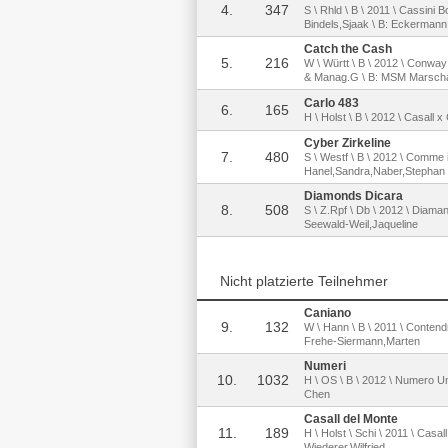
4.
347
S \ Rhld \ B \ 2011 \ Cassini 
Bindels,Sjaak \ B: Eckermann
Catch the Cash
5.
216
W \ Württ \ B \ 2012 \ Conway
& Manag.G \ B: MSM Marscha
Carlo 483
6.
165
H \ Holst \ B \ 2012 \ Casall x
Cyber Zirkeline
7.
480
S \ Westf \ B \ 2012 \ Comme il
Hanel,Sandra,Naber,Stephan
Diamonds Dicara
8.
508
S \ Z.Rpf \ Db \ 2012 \ Diamant
Seewald-Weil,Jaqueline
Nicht platzierte Teilnehmer
Caniano
9.
132
W \ Hann \ B \ 2011 \ Contendr
Frehe-Siermann,Marten
Numeri
10.
1032
H \ OS \ B \ 2012 \ Numero Un
Chen
Casall del Monte
11.
189
H \ Holst \ Schi \ 2011 \ Casa
Wiederer,Wilfried