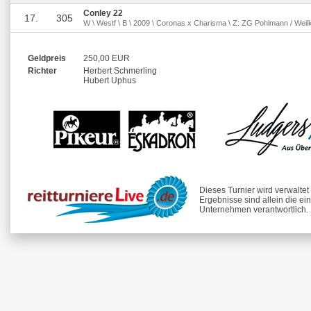
Conley 22
17.
305
W \ Westf \ B \ 2009 \ Coronas x Charisma \ Z: ZG Pohlmann / Weilk
Geldpreis
250,00 EUR
Richter
Herbert Schmerling
Hubert Uphus
Dieses Turnier wird verwalte
Ergebnisse sind allein die ei
Unternehmen verantwortlich.