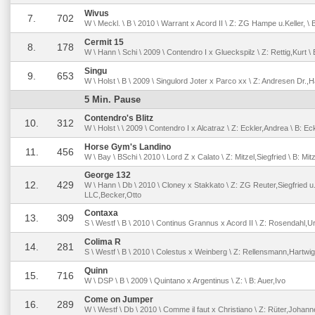
Wivus
7.
702
W \ Meckl. \ B \ 2010 \ Warrant x Acord II \ Z: ZG Hampe u.Keller, \ 
Cermit 15
8.
178
W \ Hann \ Schi \ 2009 \ Contendro I x Glueckspilz \ Z: Rettig,Kurt 
Singu
9.
653
W \ Holst \ B \ 2009 \ Singulord Joter x Parco xx \ Z: Andresen Dr.,
5 Min. Pause
Contendro's Blitz
10.
312
W \ Holst \ \ 2009 \ Contendro I x Alcatraz \ Z: Eckler,Andrea \ B: E
Horse Gym's Landino
11.
456
W \ Bay \ BSchi \ 2010 \ Lord Z x Calato \ Z: Mitzel,Siegfried \ B: Mitz
George 132
12.
429
W \ Hann \ Db \ 2010 \ Cloney x Stakkato \ Z: ZG Reuter,Siegfried u
LLC,Becker,Otto
Contaxa
13.
309
S \ Westf \ B \ 2010 \ Continus Grannus x Acord II \ Z: Rosendahl,U
Colima R
14.
281
S \ Westf \ B \ 2010 \ Colestus x Weinberg \ Z: Rellensmann,Hartwi
Quinn
15.
716
W \ DSP \ B \ 2009 \ Quintano x Argentinus \ Z: \ B: Auer,Ivo
Come on Jumper
16.
289
W \ Westf \ Db \ 2010 \ Comme il faut x Christiano \ Z: Rüter,Johann