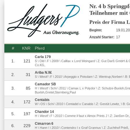
Nr. 4 b Springp
Teilnehmer mit
Preis der Firma
Beginn:
19.01.20
Anzahl Starter:
17
#
KNR
Pferd
Carla 179
1.
121
S \ Old \ F \ 2009 \ Califax x Lord Weingard \ Z: Gut Darß GmbH 
Co.KG,
Ariba N.W.
2.
31
S \ Westf \ F \ 2010 \ Arpeggio x Potsdam \ Z: Wentrup,Norbert \ B:
Camador SB
3.
85
H \ Westf \ Schi \ 2011 \ Camax L x Polydor \ Z: Schulze-Buxloh,Gret
Buxloh,Gretel,Sternberg,Paul
Centabis
4.
172
W \ OS \ Schi \ 2010 \ Centadel x Canabis \ Z: Gestüt Lewitz, \ B: G
Chandor 14
5.
197
H \ Westf \ F \ 2010 \ Comme il faut x Almox Prints J \ Z: Janßen D
Cimarron 6
6.
229
H \ Hann \ \ 2010 \ Contendro I x Graf Grannus \ Z: Zuchthof Prieß, 