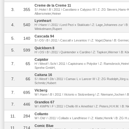
Creme de la Creme 11
3.
355
S \ Holst \ B \ 2011 \ Cassilano x Calypso III \ Z: ZG Sievers,Hans-H
Albersmeier,Heiner
Lyonheart
4.
540
H \ Hann \ \ 2011 \ Lord Pezi x Stakkato \ Z: Lage,Johannes zur \ B:
Winkelmann,Rupert
Cascada 94
5.
140
S \ OS \ B \ 2011 \ Cascall x Levantos I \ Z: Vogel,Diana \ B: Germe
Quickborn 8
5.
599
H \ OS \ B \ 2011 \ Quintender x Cardino \ Z: Tapken,Werner \ B: K
Caipidor
7.
65
H \ Westf \ Schi \ 2011 \ Capistrano x Polydor \ Z: Ramsbrock,Heinri
Sprehe GmbH,
Caitana 16
7.
66
S \ Westf \ Db \ 2011 \ Camax L x Lancer III \ Z: ZG Rudolph,Jörg u.
Schmitz,Hubert
Vicberg
7.
695
W \ Hann \ B \ 2011 \ Victorio x Stolzenberg \ Z: Niemann,Jochen \ B:
Grandios 67
7.
446
W \ KWPN \ F \ 2011 \ Chello III x Amethist \ Z: Peters,H.H.M. \ B: 
Collanto
11.
284
W \ Old \ \ 2011 \ Collado x Landfriese I \ Z: Klatte,Henrik \ B: ZG H
Comic Blue
11.
714