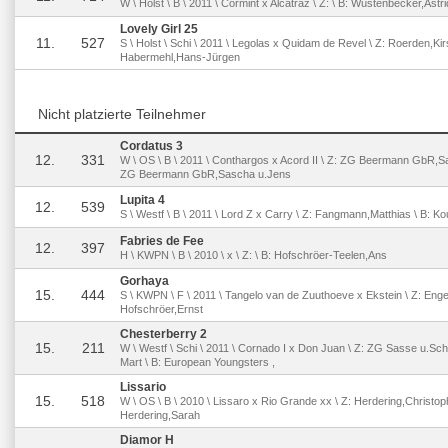
W \ Holst \ B \ 2011 \ Cormint x Alcatraz \ Z: \ B: Wüstenbecker,Astri
Lovely Girl 25
11.
527
S \ Holst \ Schi \ 2011 \ Legolas x Quidam de Revel \ Z: Roerden,Kirs
Habermehl,Hans-Jürgen
Nicht platzierte Teilnehmer
Cordatus 3
12.
331
W \ OS \ B \ 2011 \ Conthargos x Acord II \ Z: ZG Beermann GbR,S
ZG Beermann GbR,Sascha u.Jens
Lupita 4
12.
539
S \ Westf \ B \ 2011 \ Lord Z x Carry \ Z: Fangmann,Matthias \ B: Kou
Fabries de Fee
12.
397
H \ KWPN \ B \ 2010 \ x \ Z: \ B: Hofschröer-Teelen,Ans
Gorhaya
15.
444
S \ KWPN \ F \ 2011 \ Tangelo van de Zuuthoeve x Ekstein \ Z: Engel
Hofschröer,Ernst
Chesterberry 2
15.
211
W \ Westf \ Schi \ 2011 \ Cornado I x Don Juan \ Z: ZG Sasse u.Sch
Mart \ B: European Youngsters ,
Lissario
15.
518
W \ OS \ B \ 2010 \ Lissaro x Rio Grande xx \ Z: Herdering,Christoph
Herdering,Sarah
Diamor H