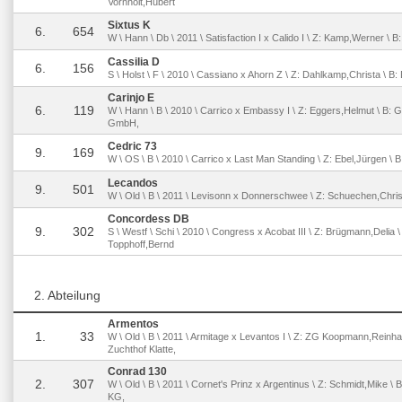
Vornholt,Hubert
Sixtus K
6.
654
W \ Hann \ Db \ 2011 \ Satisfaction I x Calido I \ Z: Kamp,Werner \
Cassilia D
6.
156
S \ Holst \ F \ 2010 \ Cassiano x Ahorn Z \ Z: Dahlkamp,Christa \ B
Carinjo E
6.
119
W \ Hann \ B \ 2010 \ Carrico x Embassy I \ Z: Eggers,Helmut \ B: 
GmbH,
Cedric 73
9.
169
W \ OS \ B \ 2010 \ Carrico x Last Man Standing \ Z: Ebel,Jürgen \ 
Lecandos
9.
501
W \ Old \ B \ 2011 \ Levisonn x Donnerschwee \ Z: Schuechen,Chris
Concordess DB
9.
302
S \ Westf \ Schi \ 2010 \ Congress x Acobat III \ Z: Brügmann,Delia 
Topphoff,Bernd
2. Abteilung
Armentos
1.
33
W \ Old \ B \ 2011 \ Armitage x Levantos I \ Z: ZG Koopmann,Reinha
Zuchthof Klatte,
Conrad 130
2.
307
W \ Old \ B \ 2011 \ Cornet's Prinz x Argentinus \ Z: Schmidt,Mike \ 
KG,