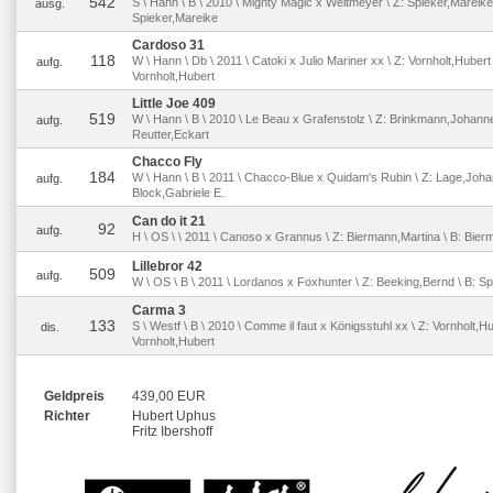
542
S \ Hann \ B \ 2010 \ Mighty Magic x Weltmeyer \ Z: Spieker,Mareike 
ausg.
Spieker,Mareike
Cardoso 31
118
W \ Hann \ Db \ 2011 \ Catoki x Julio Mariner xx \ Z: Vornholt,Hubert 
aufg.
Vornholt,Hubert
Little Joe 409
519
W \ Hann \ B \ 2010 \ Le Beau x Grafenstolz \ Z: Brinkmann,Johanne
aufg.
Reutter,Eckart
Chacco Fly
184
W \ Hann \ B \ 2011 \ Chacco-Blue x Quidam's Rubin \ Z: Lage,Joha
aufg.
Block,Gabriele E.
Can do it 21
92
aufg.
H \ OS \ \ 2011 \ Canoso x Grannus \ Z: Biermann,Martina \ B: Bier
Lillebror 42
509
aufg.
W \ OS \ B \ 2011 \ Lordanos x Foxhunter \ Z: Beeking,Bernd \ B: Spo
Carma 3
133
S \ Westf \ B \ 2010 \ Comme il faut x Königsstuhl xx \ Z: Vornholt,Hu
dis.
Vornholt,Hubert
Geldpreis
439,00 EUR
Richter
Hubert Uphus
Fritz Ibershoff