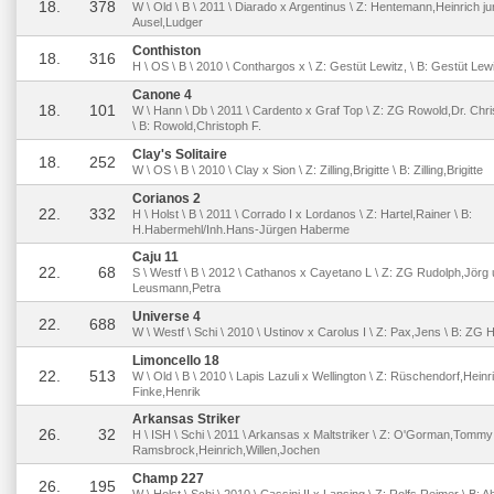
18.
378
W \ Old \ B \ 2011 \ Diarado x Argentinus \ Z: Hentemann,Heinrich jun
Ausel,Ludger
Conthiston
18.
316
H \ OS \ B \ 2010 \ Conthargos x \ Z: Gestüt Lewitz, \ B: Gestüt Lewi
Canone 4
18.
101
W \ Hann \ Db \ 2011 \ Cardento x Graf Top \ Z: ZG Rowold,Dr. Chri
\ B: Rowold,Christoph F.
Clay's Solitaire
18.
252
W \ OS \ B \ 2010 \ Clay x Sion \ Z: Zilling,Brigitte \ B: Zilling,Brigitte
Corianos 2
22.
332
H \ Holst \ B \ 2011 \ Corrado I x Lordanos \ Z: Hartel,Rainer \ B:
H.Habermehl/Inh.Hans-Jürgen Haberme
Caju 11
22.
68
S \ Westf \ B \ 2012 \ Cathanos x Cayetano L \ Z: ZG Rudolph,Jörg u
Leusmann,Petra
Universe 4
22.
688
W \ Westf \ Schi \ 2010 \ Ustinov x Carolus I \ Z: Pax,Jens \ B: ZG 
Limoncello 18
22.
513
W \ Old \ B \ 2010 \ Lapis Lazuli x Wellington \ Z: Rüschendorf,Heinri
Finke,Henrik
Arkansas Striker
26.
32
H \ ISH \ Schi \ 2011 \ Arkansas x Maltstriker \ Z: O'Gorman,Tommy
Ramsbrock,Heinrich,Willen,Jochen
Champ 227
26.
195