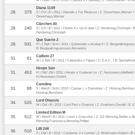
W \ Holst \ Schi \ 2010 \ Cassini II x Lansing \ Z: Rolfs,Reimer \ B: A
Diana 1149
28.
379
S \ OS \ B \ 2011 \ Diarado x For Pleasure \ Z: Oeverhaus,Werner \ 
Oeverhaus,Werner
Clärchen 40
28.
240
S \ OS \ B \ 2011 \ Clinton II x Up to date \ Z: Herdering,Christoph \ B
Herdering,Christoph
Que Suerte 2
28.
591
H \ Z.Rpf \ Schi \ 2011 \ Quintender x Acobat II \ Z: Bergwall-Ingvar
B: Bergwall-Ingvarsson,Alexandra
Callisto 27
31.
81
W \ Z.Rpf \ B \ 2011 \ Caleandro x Figaro \ Z: E.A.C., \ B: Sportpferde
Heops Son
31.
453
H \ Old \ Db \ 2011 \ Heops x Godavari xx \ Z: Heckmann,Adelheid \
H.Heckmann GmbH,
Camdina
31.
88
S \ Westf \ Schi \ 2010 \ Camax L x Damokles \ Z: Hüntrup,Bernhard
Hüntrup,Bernhard
Lord Onassis
34.
525
W \ Old \ B \ 2011 \ Lord Pezi x Onassis \ Z: Grashorn,Gerald \ B:
Limited Edition M
35.
512
W \ Westf \ B \ 2011 \ Leon x Gracchus \ Z: ZG Mensing,Stefan u.Wi
Mensing,Francesca,Mensing,Philipp
Lilli 246
36.
510
S \ Old \ B \ 2011 \ Cordanos V x Loredo \ Z: Brinkmann,Hubert \ B: 