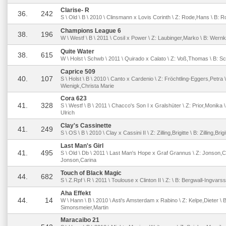
Clarise- R
36.
242
S \ Old \ B \ 2010 \ Clinsmann x Lovis Corinth \ Z: Rode,Hans \ B: 
Champions League 6
38.
196
W \ Westf \ B \ 2011 \ Cosil x Power \ Z: Laubinger,Marko \ B: Wern
Quite Water
38.
615
W \ Holst \ Schwb \ 2011 \ Quirado x Calato \ Z: Voß,Thomas \ B: S
Caprice 509
40.
107
S \ Holst \ B \ 2010 \ Canto x Cardenio \ Z: Fröchtling-Eggers,Petra \
Wienigk,Christa Marie
Cora 623
41.
328
S \ Westf \ B \ 2011 \ Chacco's Son I x Gralshüter \ Z: Prior,Monika \
Ulrich
Clay's Cassinette
41.
249
S \ OS \ B \ 2010 \ Clay x Cassini II \ Z: Zilling,Brigitte \ B: Zilling,Brigi
Last Man's Girl
41.
495
S \ Old \ Db \ 2011 \ Last Man's Hope x Graf Grannus \ Z: Jonson,Ca
Jonson,Carina
Touch of Black Magic
44.
682
S \ Z.Rpf \ R \ 2011 \ Toulouse x Clinton II \ Z: \ B: Bergwall-Ingvar
Aha Effekt
44.
14
W \ Hann \ B \ 2010 \ Asti's Amsterdam x Rabino \ Z: Kelpe,Dieter \ B
Simonsmeier,Martin
Maracaibo 21