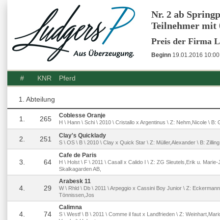
Nr. 2 ab Spring
Teilnehmer mit 
Preis der Firma
Beginn
19.01.2016 10:00
#
KNR
Pferd
1. Abteilung
Coblesse Oranje
1.
265
H \ Hann \ Schi \ 2010 \ Cristallo x Argentinus \ Z: Nehm,Nicole \ B: G
Clay's Quicklady
2.
251
S \ OS \ B \ 2010 \ Clay x Quick Star \ Z: Müller,Alexander \ B: Zilling,
Cafe de Paris
3.
64
H \ Holst \ F \ 2011 \ Casall x Calido I \ Z: ZG Sleutels,Erik u. Marie-
Skalkagarden AB,
Arabesk 11
4.
29
W \ Rhld \ Db \ 2011 \ Arpeggio x Cassini Boy Junior \ Z: Eckermann
Tönnissen,Jos
Calimna
4.
74
S \ Westf \ B \ 2011 \ Comme il faut x Landfrieden \ Z: Weinhart,Mario