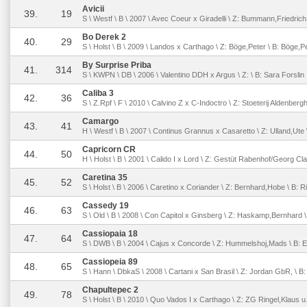
Avicii
39.
19
S \ Westf \ B \ 2007 \ Avec Coeur x Giradelli \ Z: Bummann,Friedric
Bo Derek 2
40.
29
S \ Holst \ B \ 2009 \ Landos x Carthago \ Z: Böge,Peter \ B: Böge,P
By Surprise Priba
41.
314
S \ KWPN \ DB \ 2006 \ Valentino DDH x Argus \ Z: \ B: Sara Forslin
Caliba 3
42.
36
S \ Z.Rpf \ F \ 2010 \ Calvino Z x C-Indoctro \ Z: Stoeterij Aldenberg
Camargo
43.
41
H \ Westf \ B \ 2007 \ Continus Grannus x Casaretto \ Z: Ulland,Ute 
Capricorn CR
44.
50
H \ Holst \ B \ 2001 \ Calido I x Lord \ Z: Gestüt Rabenhof/Georg Cl
Caretina 35
45.
52
S \ Holst \ B \ 2006 \ Caretino x Coriander \ Z: Bernhard,Hobe \ B: R
Cassedy 19
46.
63
S \ Old \ B \ 2008 \ Con Capitol x Ginsberg \ Z: Haskamp,Bernhard 
Cassiopaia 18
47.
64
S \ DWB \ B \ 2004 \ Cajus x Concorde \ Z: Hummelshoj,Mads \ B: E
Cassiopeia 89
48.
65
S \ Hann \ DbkaS \ 2008 \ Cartani x San Brasil \ Z: Jordan GbR, \ B
Chapultepec 2
49.
78
S \ Holst \ B \ 2010 \ Quo Vados I x Carthago \ Z: ZG Ringel,Klaus u