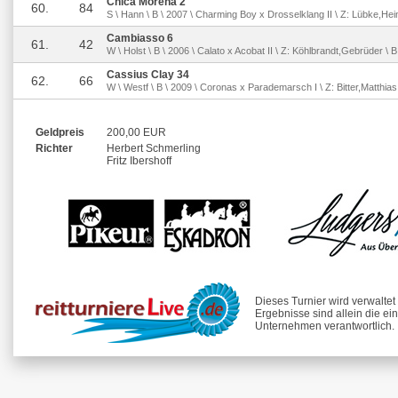
Chica Morena 2
60.
84
S \ Hann \ B \ 2007 \ Charming Boy x Drosselklang II \ Z: Lübke,Hein
Cambiasso 6
61.
42
W \ Holst \ B \ 2006 \ Calato x Acobat II \ Z: Köhlbrandt,Gebrüder \ 
Cassius Clay 34
62.
66
W \ Westf \ B \ 2009 \ Coronas x Parademarsch I \ Z: Bitter,Matthia
Geldpreis
200,00 EUR
Richter
Herbert Schmerling
Fritz Ibershoff
Dieses Turnier wird verwalte
Ergebnisse sind allein die ei
Unternehmen verantwortlich.