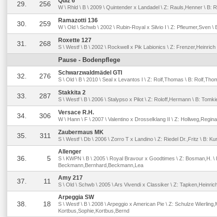
Quiz 6
29.
256
W \ Rhld \ B \ 2009 \ Quintender x Landadel \ Z: Rauls,Henner \ B: R
Ramazotti 136
30.
259
W \ Old \ Schwb \ 2002 \ Rubin-Royal x Silvio I \ Z: Pfleumer,Sven \
Roxette 127
31.
268
S \ Westf \ B \ 2002 \ Rockwell x Pik Labionics \ Z: Frenzer,Heinrich
Pause - Bodenpflege
Schwarzwaldmädel GTI
32.
276
S \ Old \ B \ 2010 \ Seal x Levantos I \ Z: Rolf,Thomas \ B: Rolf,Th
Stakkita 2
33.
287
S \ Westf \ B \ 2006 \ Stalypso x Pilot \ Z: Roloff,Hermann \ B: Tomk
Versace R.H.
34.
306
W \ Hann \ F \ 2007 \ Valentino x Drosselklang II \ Z: Hollweg,Regin
Zaubermaus MK
35.
311
S \ Westf \ Db \ 2006 \ Zorro T x Landino \ Z: Riedel Dr.,Fritz \ B: K
Allenger
36.
5
S \ KWPN \ B \ 2005 \ Royal Bravour x Goodtimes \ Z: Bosman,H. \ 
Beckmann,Bernhard,Beckmann,Lea
Amy 217
37.
11
S \ Old \ Schwb \ 2005 \ Ars Vivendi x Classiker \ Z: Tapken,Heinric
Arpeggia SW
38.
18
S \ Westf \ B \ 2008 \ Arpeggio x American Pie \ Z: Schulze Wierling,M
Kortbus,Sophie,Kortbus,Bernd