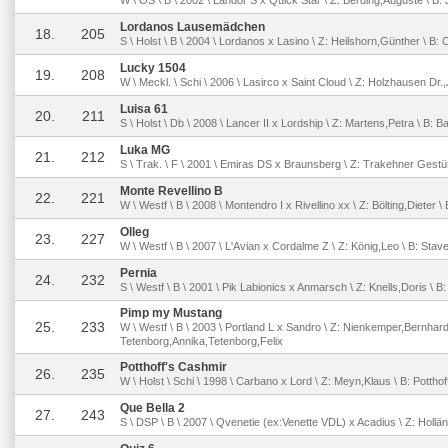
W \ OS \ B \ 2002 \ Landor S x Quick Star \ Z: Berding,Auguste \ 
Lordanos Lausemädchen
18.
205
S \ Holst \ B \ 2004 \ Lordanos x Lasino \ Z: Heilshorn,Günther \ B
Lucky 1504
19.
208
W \ Meckl. \ Schi \ 2006 \ Lasirco x Saint Cloud \ Z: Holzhausen Dr.
Luisa 61
20.
211
S \ Holst \ Db \ 2008 \ Lancer II x Lordship \ Z: Martens,Petra \ B: 
Luka MG
21.
212
S \ Trak. \ F \ 2001 \ Emiras DS x Braunsberg \ Z: Trakehner Gestüt
Monte Revellino B
22.
221
W \ Westf \ B \ 2008 \ Montendro I x Rivellino xx \ Z: Bölting,Dieter 
Olleg
23.
227
W \ Westf \ B \ 2007 \ L'Avian x Cordalme Z \ Z: König,Leo \ B: Sta
Pernia
24.
232
S \ Westf \ B \ 2001 \ Pik Labionics x Anmarsch \ Z: Knells,Doris \ B: 
Pimp my Mustang
25.
233
W \ Westf \ B \ 2003 \ Portland L x Sandro \ Z: Nienkemper,Bernhard
Tetenborg,Annika,Tetenborg,Felix
Potthoff's Cashmir
26.
235
W \ Holst \ Schi \ 1998 \ Carbano x Lord \ Z: Meyn,Klaus \ B: Pottho
Que Bella 2
27.
243
S \ DSP \ B \ 2007 \ Qvenetie (ex:Venette VDL) x Acadius \ Z: Hollän