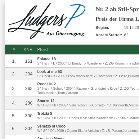
Nr. 2 ab Stil-Sp
Preis der Firma
Beginn:
19.12.20
Anzahl Starter:
62
#
KNR
Pferd
Eskada 18
1.
151
S \ Hann \ B \ 2006 \ El Bundy I x Wanderer \ Z: ZG Kroon,Ihna u.Ma
Look at me 53
2.
204
S \ Holst \ B \ 2006 \ Look who's here x Contender \ Z: Linse,Burkha
Roccella 2
3.
263
S \ Hann \ Schwb \ 2004 \ Rabino x Grundsteins Erbe \ Z: ZG Tech,A
Tech,Monika,Tech,Carsten
Snorre 12
4.
280
W \ Hann \ B \ 2009 \ Satisfaction I x Corrado I \ Z: Klintworth,Martin
Trotzki S
5.
300
W \ Trak. \ B \ 2008 \ Heops x Sir Shostakovich xx \ Z: Stuke,Marin
Venezio of Coco
6.
304
W \ SF \ Df \ 2009 \ Ogano Sitte x Voltaire \ Z: \ B: Palster,Johannes
Amazing Mouse