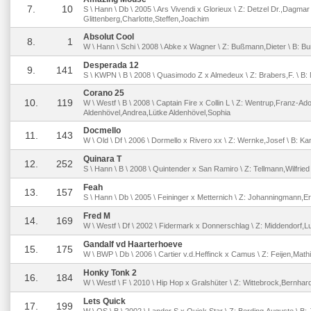
7.
10
S \ Hann \ Db \ 2005 \ Ars Vivendi x Glorieux \ Z: Detzel Dr.,Dagmar 
Glittenberg,Charlotte,Steffen,Joachim
Absolut Cool
8.
1
W \ Hann \ Schi \ 2008 \ Abke x Wagner \ Z: Bußmann,Dieter \ B: B
Desperada 12
9.
141
S \ KWPN \ B \ 2008 \ Quasimodo Z x Almedeux \ Z: Brabers,F. \ B:
Corano 25
10.
119
W \ Westf \ B \ 2008 \ Captain Fire x Collin L \ Z: Wentrup,Franz-Adol
Aldenhövel,Andrea,Lütke Aldenhövel,Sophia
Docmello
11.
143
W \ Old \ Df \ 2006 \ Dormello x Rivero xx \ Z: Wernke,Josef \ B: Ka
Quinara T
12.
252
S \ Hann \ B \ 2008 \ Quintender x San Ramiro \ Z: Tellmann,Wilfried
Feah
13.
157
S \ Hann \ Db \ 2005 \ Feininger x Metternich \ Z: Johanningmann,Er
Fred M
14.
169
W \ Westf \ Df \ 2002 \ Fidermark x Donnerschlag \ Z: Middendorf,Lu
Gandalf vd Haarterhoeve
15.
175
W \ BWP \ Db \ 2006 \ Cartier v.d.Heffinck x Camus \ Z: Feijen,Math
Honky Tonk 2
16.
184
W \ Westf \ F \ 2010 \ Hip Hop x Gralshüter \ Z: Wittebrock,Bernha
Lets Quick
17.
199