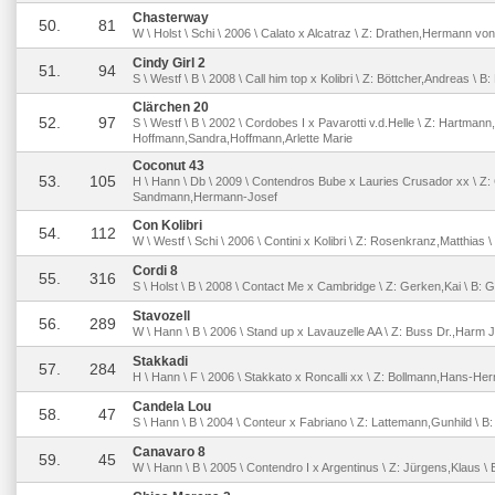
Chasterway
50.
81
W \ Holst \ Schi \ 2006 \ Calato x Alcatraz \ Z: Drathen,Hermann von 
Cindy Girl 2
51.
94
S \ Westf \ B \ 2008 \ Call him top x Kolibri \ Z: Böttcher,Andreas \ B
Clärchen 20
52.
97
S \ Westf \ B \ 2002 \ Cordobes I x Pavarotti v.d.Helle \ Z: Hartmann
Hoffmann,Sandra,Hoffmann,Arlette Marie
Coconut 43
53.
105
H \ Hann \ Db \ 2009 \ Contendros Bube x Lauries Crusador xx \ Z:
Sandmann,Hermann-Josef
Con Kolibri
54.
112
W \ Westf \ Schi \ 2006 \ Contini x Kolibri \ Z: Rosenkranz,Matthias
Cordi 8
55.
316
S \ Holst \ B \ 2008 \ Contact Me x Cambridge \ Z: Gerken,Kai \ B: 
Stavozell
56.
289
W \ Hann \ B \ 2006 \ Stand up x Lavauzelle AA \ Z: Buss Dr.,Harm J.
Stakkadi
57.
284
H \ Hann \ F \ 2006 \ Stakkato x Roncalli xx \ Z: Bollmann,Hans-He
Candela Lou
58.
47
S \ Hann \ B \ 2004 \ Conteur x Fabriano \ Z: Lattemann,Gunhild \ B
Canavaro 8
59.
45
W \ Hann \ B \ 2005 \ Contendro I x Argentinus \ Z: Jürgens,Klaus \