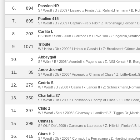
Passion HR
6.
894
S \ Westf \ B \ 2009 \ Lissaro x Finalist \ Z: Ruland,Hermann \ B: Ru
Pauline 415
7.
895
S \ Westf \ B \ 2009 \ Captain Fire x Pilot \ Z: Kronshage,Herbert \ 
Carlito I.
8.
203
H \ Holst \ Schi \ 2008 \ Corrado I x I Love You \ Z: Ingardia,Serafi
Tribute
9.
1071
W \ Holst \ Db \ 2009 \ Limbus x Cassini I \ Z: Brockstedt,Günter-J
Abbeygail
10.
2
S \ Württ \ B \ 2008 \ Acordelli x Pageno xx \ Z: Nißl,Kerstin \ B: 
Amor Juvenil
11.
35
S \ Westf \ Db \ 2008 \ Arpeggio x Champ of Class \ Z: Lüffe-Baak,
Cedric S
12.
279
W \ Westf \ B \ 2008 \ Casiro I x Lancer II \ Z: Schlieckmann,Rom
Charlotta 37
13.
350
S \ Westf \ Db \ 2009 \ Christiano x Champ of Class \ Z: Lüffe-Baa
Chilo 2
14.
397
W \ Westf \ Schi \ 2008 \ Clearway x Landlord \ Z: Tigges Dr.,Marti
Chinasa
15.
398
S \ Old \ Db \ 2009 \ Carenaro x Laureatus \ Z: Hilbrich,Florian \ B:
Ciara H 2
16.
415
S \ Westf \ Db \ 2008 \ Cornado I x Ferragamo \ Z: Hardinghaus,An