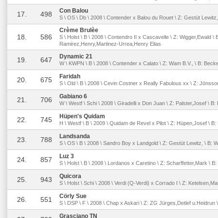
Con Balou
17.
498
S \ OS \ Db \ 2008 \ Contender x Balou du Rouet \ Z: Gestüt Lewitz
Crème Brulèe
18.
586
S \ Holst \ B \ 2008 \ Contendro II x Cascavelle \ Z: Wigger,Ewald \ 
Ramirez,Henry,Martinez-Urrea,Henry Elias
Dynamic 21
19.
647
W \ KWPN \ B \ 2008 \ Contender x Calato \ Z: Wam B.V., \ B: Becke
Faridah
20.
675
S \ Old \ B \ 2008 \ Cevin Costner x Really Fabulous xx \ Z: Jöns
Gabiano 6
21.
706
W \ Westf \ Schi \ 2008 \ Giradelli x Don Juan \ Z: Palster,Josef \ B: 
Hüpen's Quidam
22.
745
H \ Westf \ B \ 2009 \ Quidam de Revel x Pilot \ Z: Hüpen,Josef \ B
Landsanda
23.
788
S \ OS \ B \ 2008 \ Sandro Boy x Landgold \ Z: Gestüt Lewitz, \ B: W
Luz 3
24.
857
S \ Holst \ B \ 2008 \ Lordanos x Caretino \ Z: Scharffetter,Mark \ 
Quicora
25.
943
S \ Holst \ Schi \ 2008 \ Verdi (Q-Verdi) x Corrado I \ Z: Ketelsen,Ma
Cörly Sue
26.
551
S \ DSP \ F \ 2008 \ Chap x Askari \ Z: ZG Jürges,Detlef u.Heidrun
Grasciano TN