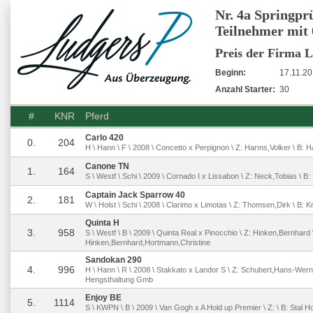
Nr. 4a Springpr
Teilnehmer mit 
Preis der Firma
Beginn:
17.11.20
Anzahl Starter:
30
#
KNR
Pferd
Carlo 420
0.
204
H \ Hann \ F \ 2008 \ Concetto x Perpignon \ Z: Harms,Volker \ B: 
Canone TN
1.
164
S \ Westf \ Schi \ 2009 \ Cornado I x Lissabon \ Z: Neck,Tobias \ B
Captain Jack Sparrow 40
2.
181
W \ Holst \ Schi \ 2008 \ Clarimo x Limotas \ Z: Thomsen,Dirk \ B
Quinta H
3.
958
S \ Westf \ B \ 2009 \ Quinta Real x Pinocchio \ Z: Hinken,Bernhard 
Hinken,Bernhard,Hortmann,Christine
Sandokan 290
4.
996
H \ Hann \ R \ 2008 \ Stakkato x Landor S \ Z: Schubert,Hans-Wer
Hengsthaltung Gmb
Enjoy BE
5.
1114
S \ KWPN \ B \ 2009 \ Van Gogh x A Hold up Premier \ Z: \ B: Stal H