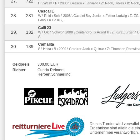
27.
722
H \ Westf \ F \ 2008 \ Grasco x Lenardo \ Z: Neck,Tobias \ B: Neck
Cascal E
28.
231
W \ Rhld \ Schi \ 2008 \ Cassini Boy Junior x Feiner Ludwig \ Z: Z
GmbH u.Co KG,
Calli 23
29.
132
W \ Old \ Schwb \ 2008 \ Contendro I x Acord II \ Z: Kurz,Jürgen \ B
A
Camalita
30.
139
S \ Holst \ B \ 2009 \ Cracker Jack x Quinar \ Z: Thomsen,Roswith
Geldpreis
300,00 EUR
Richter
Gunda Reimers
Herbert Schmerling
Dieses Turnier wird verwalte
Ergebnisse sind allein die ei
Unternehmen verantwortlich.