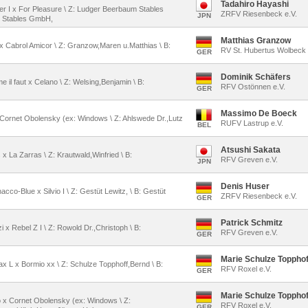
Tadahiro Hayashi
ver I x For Pleasure \ Z: Ludger Beerbaum Stables
ZRFV Riesenbeck e.V.
JPN
 Stables GmbH,
Matthias Granzow
l x Cabrol Amicor \ Z: Granzow,Maren u.Matthias \ B:
RV St. Hubertus Wolbeck 
GER
Dominik Schäfers
e il faut x Celano \ Z: Welsing,Benjamin \ B:
RFV Ostönnen e.V.
GER
Massimo De Boeck
 x Cornet Obolensky (ex: Windows \ Z: Ahlswede Dr.,Lutz
RUFV Lastrup e.V.
BEL
Atsushi Sakata
s x La Zarras \ Z: Krautwald,Winfried \ B:
RFV Greven e.V.
JPN
Denis Huser
acco-Blue x Silvio I \ Z: Gestüt Lewitz, \ B: Gestüt
ZRFV Riesenbeck e.V.
GER
Patrick Schmitz
i x Rebel Z I \ Z: Rowold Dr.,Christoph \ B:
RFV Greven e.V.
GER
Marie Schulze Topphof
ax L x Bormio xx \ Z: Schulze Topphoff,Bernd \ B:
RFV Roxel e.V.
GER
Marie Schulze Topphof
io x Cornet Obolensky (ex: Windows \ Z:
RFV Roxel e.V.
GER