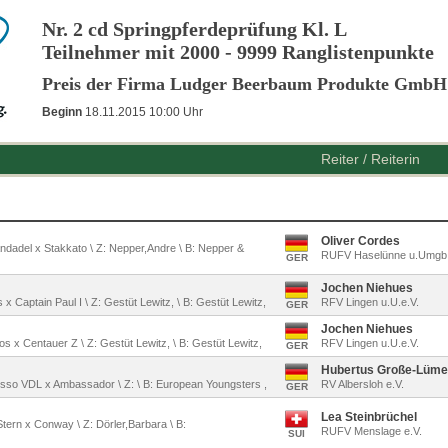
Nr. 2 cd Springpferdeprüfung Kl. L
Teilnehmer mit 2000 - 9999 Ranglistenpunkte
Preis der Firma Ludger Beerbaum Produkte GmbH
Beginn
18.11.2015 10:00 Uhr
Reiter / Reiterin
Oliver Cordes
andadel x Stakkato \ Z: Nepper,Andre \ B: Nepper &
RUFV Haselünne u.Umgb.
GER
Jochen Niehues
 x Captain Paul I \ Z: Gestüt Lewitz, \ B: Gestüt Lewitz,
RFV Lingen u.U.e.V.
GER
Jochen Niehues
os x Centauer Z \ Z: Gestüt Lewitz, \ B: Gestüt Lewitz,
RFV Lingen u.U.e.V.
GER
Hubertus Große-Lüme
osso VDL x Ambassador \ Z: \ B: European Youngsters ,
RV Albersloh e.V.
GER
Lea Steinbrüchel
Stern x Conway \ Z: Dörler,Barbara \ B:
RUFV Menslage e.V.
SUI