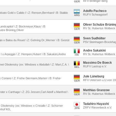
RFV Brelinger Berg
GER
Adolfo Pacheco
kkato Gold x Calido I \ Z: Rensen,Bernhard \ B: Stalido
RUFV Schwagstorf
ARG
Oliver Schulze Brünin
Landcapitol \ Z: Bockmeyer,Klaus \ B:
RV St. Hubertus Wolbeck 
GER
lze Brüning,Oliver
Sven Sudhölter
gio x Balou du Rouet \ Z: Gehring Dr.,Werner \ B: Gestüt
PSV Steinhagen-Brockhag
GER
Andre Sakakini
o I x Arpeggio \ Z: Hempen,Hubert \ B: Sakakini,Andre
RV St. Hubertus Wolbeck 
ITA
Massimo De Boeck
rnet Obolensky (ex: Windows x Abdullah \ Z: Mart,C.A. \
RUFV Lastrup e.V.
BEL
Jule Lüneburg
 x Coriano \ Z: Frehe-Siermann,Marten \ B: Frehe-
RFV Uetersen u.U.von 19
GER
Matthias Granzow
tender x Carthago \ Z: ZG Jessen,Carl-Adolf u.Manfred \
RV St. Hubertus Wolbeck 
GER
Tadahiro Hayashi
t Obolensky (ex: Windows x Cristallo \ Z: Schürner
ZRFV Riesenbeck e.V.
JPN
enhof KG,