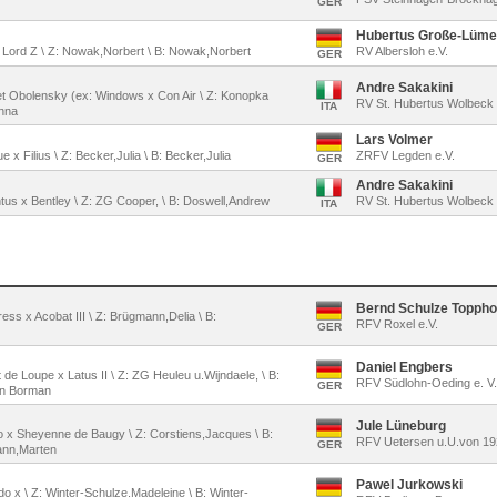
GER
Hubertus Große-Lüme
x Lord Z \ Z: Nowak,Norbert \ B: Nowak,Norbert
RV Albersloh e.V.
GER
Andre Sakakini
net Obolensky (ex: Windows x Con Air \ Z: Konopka
RV St. Hubertus Wolbeck 
ITA
nna
Lars Volmer
 x Filius \ Z: Becker,Julia \ B: Becker,Julia
ZRFV Legden e.V.
GER
Andre Sakakini
ntus x Bentley \ Z: ZG Cooper, \ B: Doswell,Andrew
RV St. Hubertus Wolbeck 
ITA
Bernd Schulze Toppho
ress x Acobat III \ Z: Brügmann,Delia \ B:
RFV Roxel e.V.
GER
Daniel Engbers
t de Loupe x Latus II \ Z: ZG Heuleu u.Wijndaele, \ B:
RFV Südlohn-Oeding e. V.
GER
on Borman
Jule Lüneburg
io x Sheyenne de Baugy \ Z: Corstiens,Jacques \ B:
RFV Uetersen u.U.von 19
GER
ann,Marten
Pawel Jurkowski
do x \ Z: Winter-Schulze,Madeleine \ B: Winter-