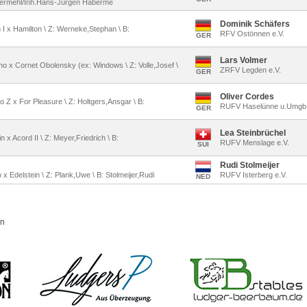
bermehl/Inh.Hans-Jürgen Haberme
Dominik Schäfers
n I x Hamilton \ Z: Werneke,Stephan \ B:
RFV Ostönnen e.V.
GER
Lars Volmer
lino x Cornet Obolensky (ex: Windows \ Z: Volle,Josef \
ZRFV Legden e.V.
GER
Oliver Cordes
no Z x For Pleasure \ Z: Holtgers,Ansgar \ B:
RUFV Haselünne u.Umgb.
GER
Lea Steinbrüchel
n x Acord II \ Z: Meyer,Friedrich \ B:
RUFV Menslage e.V.
SUI
Rudi Stolmeijer
o x Edelstein \ Z: Plank,Uwe \ B: Stolmeijer,Rudi
RUFV Isterberg e.V.
NED
nn