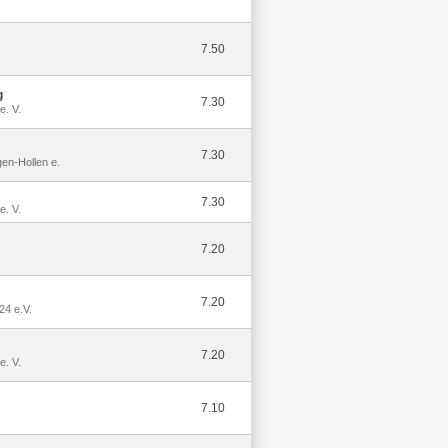
7.50
g
7.30
e. V.
7.30
en-Hollen e.
7.30
e. V.
7.20
7.20
24 e.V.
7.20
e. V.
7.10