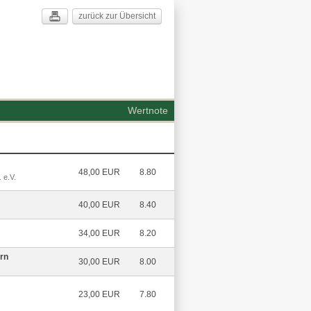
zurück zur Übersicht
Wertnote
48,00 EUR
8.80
 e.V.
40,00 EUR
8.40
34,00 EUR
8.20
rn
30,00 EUR
8.00
23,00 EUR
7.80