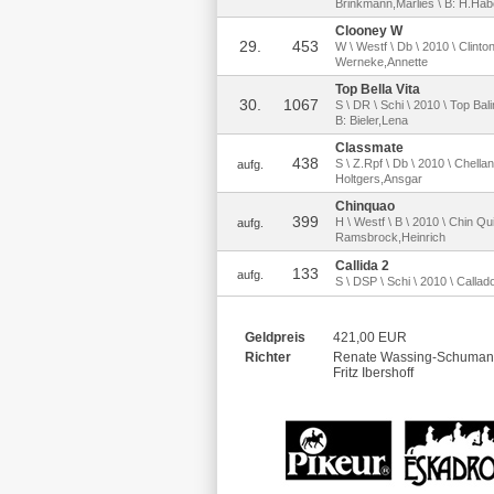
Brinkmann,Marlies \ B: H.Ha
Clooney W
29.
453
W \ Westf \ Db \ 2010 \ Clinto
Werneke,Annette
Top Bella Vita
30.
1067
S \ DR \ Schi \ 2010 \ Top Ba
B: Bieler,Lena
Classmate
438
S \ Z.Rpf \ Db \ 2010 \ Chella
aufg.
Holtgers,Ansgar
Chinquao
399
H \ Westf \ B \ 2010 \ Chin Qui
aufg.
Ramsbrock,Heinrich
Callida 2
133
aufg.
S \ DSP \ Schi \ 2010 \ Callad
Geldpreis
421,00 EUR
Richter
Renate Wassing-Schuma
Fritz Ibershoff