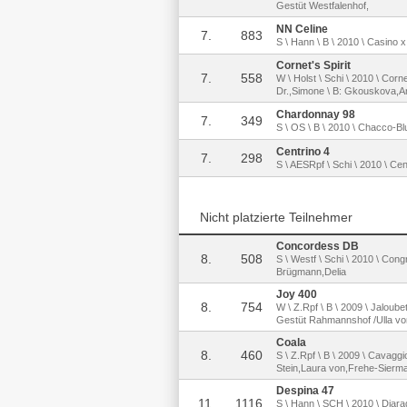
Gestüt Westfalenhof,
NN Celine
7.
883
S \ Hann \ B \ 2010 \ Casino 
Cornet's Spirit
7.
558
W \ Holst \ Schi \ 2010 \ Cor
Dr.,Simone \ B: Gkouskova,A
Chardonnay 98
7.
349
S \ OS \ B \ 2010 \ Chacco-Blue
Centrino 4
7.
298
S \ AESRpf \ Schi \ 2010 \ Ce
Nicht platzierte Teilnehmer
Concordess DB
8.
508
S \ Westf \ Schi \ 2010 \ Cong
Brügmann,Delia
Joy 400
8.
754
W \ Z.Rpf \ B \ 2009 \ Jaloube
Gestüt Rahmannshof /Ulla v
Coala
8.
460
S \ Z.Rpf \ B \ 2009 \ Cavagg
Stein,Laura von,Frehe-Sierm
Despina 47
11.
1116
S \ Hann \ SCH \ 2010 \ Diara