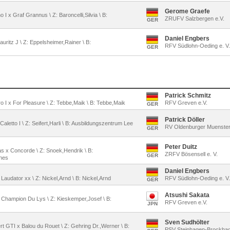
Gerome Graefe
 I x Graf Grannus \ Z: Baroncelli,Silvia \ B:
ZRUFV Salzbergen e.V.
GER
Daniel Engbers
Lauritz J \ Z: Eppelsheimer,Rainer \ B:
RFV Südlohn-Oeding e. V.
GER
Patrick Schmitz
ro I x For Pleasure \ Z: Tebbe,Maik \ B: Tebbe,Maik
RFV Greven e.V.
GER
Patrick Döller
 Caletto I \ Z: Seifert,Harli \ B: Ausbildungszentrum Lee
RV Oldenburger Muenster
GER
Peter Duitz
as x Concorde \ Z: Snoek,Hendrik \ B:
ZRFV Bösensell e. V.
GER
nes
Daniel Engbers
Laudator xx \ Z: Nickel,Arnd \ B: Nickel,Arnd
RFV Südlohn-Oeding e. V.
GER
Atsushi Sakata
x Champion Du Lys \ Z: Kieskemper,Josef \ B:
RFV Greven e.V.
JPN
Sven Sudhölter
ert GTI x Balou du Rouet \ Z: Gehring Dr.,Werner \ B:
PSV Steinhagen-Brockhag