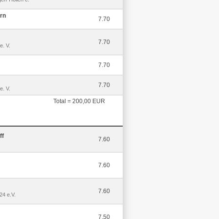
rn
7.70
7.70
e. V.
7.70
7.70
e. V.
Total = 200,00 EUR
ff
7.60
7.60
7.60
24 e.V.
7.50