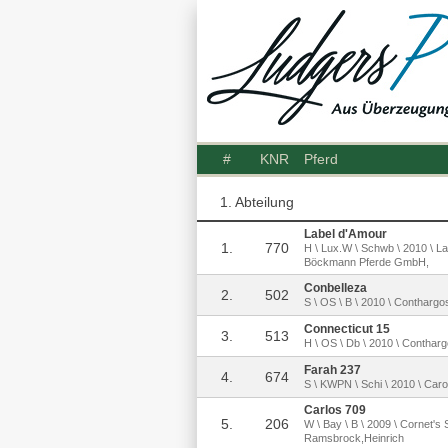
#
KNR
Pferd
1. Abteilung
Label d'Amour
1.
770
H \ Lux.W \ Schwb \ 2010 \ L
Böckmann Pferde GmbH,
Conbelleza
2.
502
S \ OS \ B \ 2010 \ Conthargos
Connecticut 15
3.
513
H \ OS \ Db \ 2010 \ Contharg
Farah 237
4.
674
S \ KWPN \ Schi \ 2010 \ Car
Carlos 709
5.
206
W \ Bay \ B \ 2009 \ Cornet's 
Ramsbrock,Heinrich