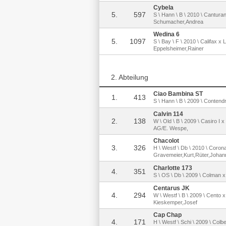
Cybela
5.
597
S \ Hann \ B \ 2010 \ Canturano
Schumacher,Andrea
Wedina 6
5.
1097
S \ Bay \ F \ 2010 \ Califax x 
Eppelsheimer,Rainer
2. Abteilung
Ciao Bambina ST
1.
413
S \ Hann \ B \ 2009 \ Contend
Calvin 114
2.
138
W \ Old \ B \ 2009 \ Casiro I x
AG/E. Wespe,
Chacolot
3.
326
H \ Westf \ Db \ 2010 \ Coron
Gravemeier,Kurt,Rüter,Johan
Charlotte 173
4.
351
S \ OS \ Db \ 2009 \ Colman x 
Centarus JK
4.
294
W \ Westf \ B \ 2009 \ Cento 
Kieskemper,Josef
Cap Chap
4.
171
H \ Westf \ Schi \ 2009 \ Colb