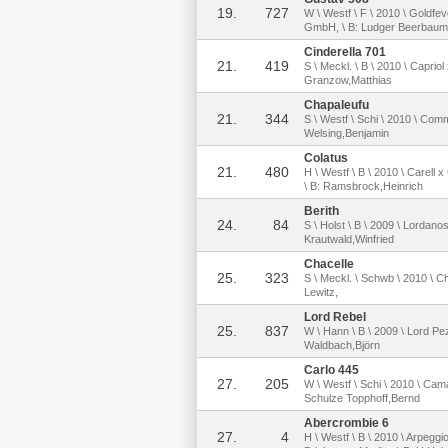
19.
727
W \ Westf \ F \ 2010 \ Goldfe
GmbH, \ B: Ludger Beerbaum
Cinderella 701
21.
419
S \ Meckl. \ B \ 2010 \ Caprio
Granzow,Matthias
Chapaleufu
21.
344
S \ Westf \ Schi \ 2010 \ Comm
Welsing,Benjamin
Colatus
21.
480
H \ Westf \ B \ 2010 \ Carell
\ B: Ramsbrock,Heinrich
Berith
24.
84
S \ Holst \ B \ 2009 \ Lordano
Krautwald,Winfried
Chacelle
25.
323
S \ Meckl. \ Schwb \ 2010 \ Ch
Lewitz,
Lord Rebel
25.
837
W \ Hann \ B \ 2009 \ Lord Pez
Waldbach,Björn
Carlo 445
27.
205
W \ Westf \ Schi \ 2010 \ Cam
Schulze Topphoff,Bernd
Abercrombie 6
27.
4
H \ Westf \ B \ 2010 \ Arpegg