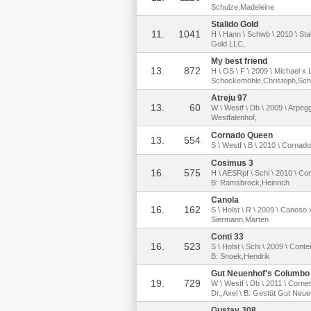
Schulze,Madeleine
Stalido Gold
11.
1041
H \ Hann \ Schwb \ 2010 \ Sta
Gold LLC,
My best friend
13.
872
H \ OS \ F \ 2009 \ Michael x 
Schockemöhle,Christoph,Schu
Atreju 97
13.
60
W \ Westf \ Db \ 2009 \ Arpeg
Westfalenhof,
Cornado Queen
13.
554
S \ Westf \ B \ 2010 \ Cornad
Cosimus 3
16.
575
H \ AESRpf \ Schi \ 2010 \ Co
B: Ramsbrock,Heinrich
Canola
16.
162
S \ Holst \ R \ 2009 \ Canoso
Siermann,Marten
Conti 33
16.
523
S \ Holst \ Schi \ 2009 \ Con
B: Snoek,Hendrik
Gut Neuenhof's Columbo
19.
729
W \ Westf \ Db \ 2011 \ Corne
Dr.,Axel \ B: Gestüt Gut Neu
Gustav 308