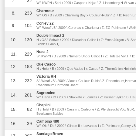
7.
32
W \ KWPN \ Schi \ 2009 \ Caspar x Kojak \ Z: Lindenberg,H.W. van \
Charmeur
8.
233
W \ OS \ B \ 2009 \ Charming Boy x Couleur-Rubin \ Z: \ B: Risch,E
Conley 22
9.
104
W \ Westf \ B \ 2009 \ Coronas x Charisma \ Z: ZG Pohlmann / Weilk
Double Impact 2
10.
130
H \ OS \ Schwb \ 2009 \ Diarado x Calido I \ Z: Ernst,Jürgen \ B: 
Stables GmbH,
Nuca 2
11.
229
S \ KWPN \ B \ 2009 \ Numero Uno x Calido I \ Z: Hofstee Vof,T. \ 
Que Casco
12.
183
H \ Holst \ B \ 2009 \ Quo Vados I x Casco \ Z: Thormählen,Heinrich
Victoria RH
13.
232
S \ Westf \ B \ 2009 \ Vleut x Couleur-Rubin \ Z: Rosenbaum,Herman
Rosenbaum,Hermann-Josef
Sagrantino
14.
201
W \ Hann \ Df \ 2009 \ Stakkato x Lomitas \ Z: Küßner,Sylke \ B: 
Chaplini
15.
82
H \ Holst \ B \ 2009 \ Cassin x Corleone \ Z: Pferdezucht Völz GbR
Beerbaum Stables
Campino 480
16.
39
W \ Old \ Db \ 2009 \ Clinton II x Levantos I \ Z: Pohlmann,Conny \ B
Santiago Bravo