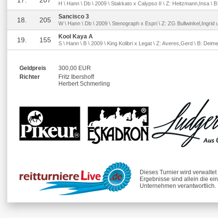
17.
207
H \ Hann \ Db \ 2009 \ Stakkato x Calypso II \ Z: Heitzmann,Insa \ 
Sancisco 3
18.
205
W \ Hann \ Db \ 2009 \ Stenograph x Espri \ Z: ZG Bullwinkel,Ingrid 
Kool Kaya A
19.
155
S \ Hann \ B \ 2009 \ King Kolibri x Legat \ Z: Averes,Gerd \ B: Deim
Geldpreis
300,00 EUR
Richter
Fritz Ibershoff
Herbert Schmerling
Dieses Turnier wird verwalte
Ergebnisse sind allein die ei
Unternehmen verantwortlich.