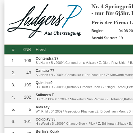
Nr. 4 Springpr
- nur für 6jähr. 
Preis der Firma
Beginn:
04.08.20
Anzahl Starter:
19
#
KNR
Pferd
Contendra 37
1.
106
S \ Hann \ B \ 2009 \ Contendro I x Voltaire \ Z: Diers,Fritz-Ulrich \ B
Cantara 77
2.
43
S \ Hann \ B \ 2009 \ Canstakko x For Pleasure \ Z: Klintworth,Mar
Quintino 9
3.
195
H \ Holst \ B \ 2009 \ Quinton x Cracker Jack \ Z: Nagel-Tornau,Pete
Salimero T
4.
202
H \ OS \ BkaSc \ 2009 \ Stakkatol x San Ramiro \ Z: Tellmann,Kathar
Aleksey
5.
5
W \ Rhld \ B \ 2009 \ Arpeggio x Phantom \ Z: Brügelmann,Marc \ B
Coldplay 33
6.
101
H \ Westf \ B \ 2009 \ Chacco-Blue x Pilox \ Z: Brinkmann,Klaus \ B
Berlin's Kojak