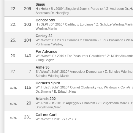
Singu
22.
209
H \ Holst \ B \ 2009 \ Singulord Joter x Parco xx \ Z: Andresen Dr.,H
Andresen Dr.,Hansjörg
Condor 599
22.
103
H \ Dt.Pf \ B \ 2010 \ Cadillac x Lordanos \ Z: Schulze Wierling,Marti
Wierling,Martin
Conley 22
25.
104
W \ Westf \ B \ 2009 \ Coronas x Charisma \ Z: ZG Pohlmann / Weilk
Pohlmann / Weilke,
For Advance
26.
140
W \ Westf \ F \ 2010 \ For Pleasure x Gralshüter \ Z: Müller,Alexande
Zilling,Brigitte
Alme 30
27.
7
S \ Westf \ Schi \ 2010 \ Arpeggio x Democraat \ Z: Schulze Wierling,
Schulze Wierling,Martin
Cornet's Spirit
115
W \ Holst \ Schi \ 2010 \ Cornet Obolensky (ex: Windows x Con Air 
aufg.
Dr.,Simone \ B: Erbach,Nina
Atlantis 202
20
W \ Rhld \ Df \ 2010 \ Arpeggio x Phantom \ Z: Brügelmann,Marc \ B:
aufg.
Brügelmann,Marc
Call me Carl
231
aufg.
W \ Westf \ \ 2011 \ x \ Z: \ B: