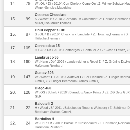
14.
79
W \ Old \ Df \ 2010 \ Con Chello x Come On \ Z: Winter-Schulze,Mad
Winter-Schulze,Madeleine
Coconut Chocolate
15.
99
S \ Westf \ B \ 2010 \ Cornado I x Contender \ Z: Gerland,Hermann \
Müller,Lisa,Müller,Thomas
Chilli Pepper's Girl
15.
87
S \ Old \ B \ 2010 \ Check In x Landadel \ Z: Hölscher,Hermann \ B:
Hölscher,Hermann
Connecticut 15
17.
105
H \ OS \ Db \ 2010 \ Conthargos x Centauer Z \ Z: Gestüt Lewitz, \ 
Lambrusco 55
18.
160
W \ Hann \ Db \ 2009 \ Landstreicher x Rebel Z I \ Z: Grüning Dr.,Hol
Haßmann,Reinhard
Gustav 308
19.
147
W \ Westf \ F \ 2010 \ Goldfever I x For Pleasure \ Z: Ludger Beer
GmbH, \ B: Ludger Beerbaum Stables GmbH,
Diego 468
20.
128
W \ OS \ Schwb \ 2010 \ Diarado x Almox Prints J \ Z: ZG Betz GbR
GbR,
Baloutelli 2
21.
22
H \ Westf \ B \ 2011 \ Baloubet du Rouet x Weinberg \ Z: Schürner Dr
Beerbaum Stables GmbH,
Bardolino H
22.
24
W \ Dt.Pf \ B \ 2009 \ Balzaci x Grossadmiral \ Z: Haßmann,Reinhard
Haßmann,Reinhard