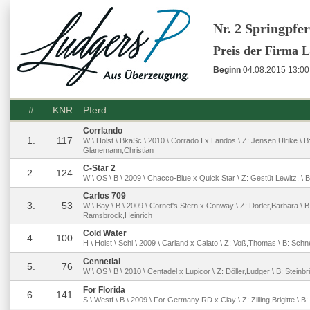
Nr. 2 Springpfe
Preis der Firma
Beginn
04.08.2015 13:00
#
KNR
Pferd
Corrlando
1.
117
W \ Holst \ BkaSc \ 2010 \ Corrado I x Landos \ Z: Jensen,Ulrike \ B
Glanemann,Christian
C-Star 2
2.
124
W \ OS \ B \ 2009 \ Chacco-Blue x Quick Star \ Z: Gestüt Lewitz, \ B
Carlos 709
3.
53
W \ Bay \ B \ 2009 \ Cornet's Stern x Conway \ Z: Dörler,Barbara \ B
Ramsbrock,Heinrich
Cold Water
4.
100
H \ Holst \ Schi \ 2009 \ Carland x Calato \ Z: Voß,Thomas \ B: Schn
Cennetial
5.
76
W \ OS \ B \ 2010 \ Centadel x Lupicor \ Z: Döller,Ludger \ B: Steinb
For Florida
6.
141
S \ Westf \ B \ 2009 \ For Germany RD x Clay \ Z: Zilling,Brigitte \ B: Z