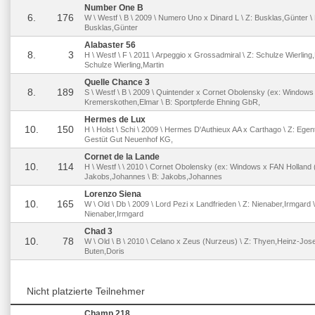
Number One B
6.
176
W \ Westf \ B \ 2009 \ Numero Uno x Dinard L \ Z: Busklas,Günter \ 
Busklas,Günter
Alabaster 56
8.
3
H \ Westf \ F \ 2011 \ Arpeggio x Grossadmiral \ Z: Schulze Wierling,
Schulze Wierling,Martin
Quelle Chance 3
8.
189
S \ Westf \ B \ 2009 \ Quintender x Cornet Obolensky (ex: Windows 
Kremerskothen,Elmar \ B: Sportpferde Ehning GbR,
Hermes de Lux
10.
150
H \ Holst \ Schi \ 2009 \ Hermes D'Authieux AA x Carthago \ Z: Egen
Gestüt Gut Neuenhof KG,
Cornet de la Lande
10.
114
H \ Westf \ \ 2010 \ Cornet Obolensky (ex: Windows x FAN Holland (
Jakobs,Johannes \ B: Jakobs,Johannes
Lorenzo Siena
10.
165
W \ Old \ Db \ 2009 \ Lord Pezi x Landfrieden \ Z: Nienaber,Irmgard \
Nienaber,Irmgard
Chad 3
10.
78
W \ Old \ B \ 2010 \ Celano x Zeus (Nurzeus) \ Z: Thyen,Heinz-Jose
Buten,Doris
Nicht platzierte Teilnehmer
Champ 218