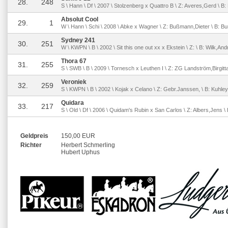
28.
248
S \ Hann \ Df \ 2007 \ Stolzenberg x Quattro B \ Z: Averes,Gerd \ B: 
Absolut Cool
29.
1
W \ Hann \ Schi \ 2008 \ Abke x Wagner \ Z: Bußmann,Dieter \ B: B
Sydney 241
30.
251
W \ KWPN \ B \ 2002 \ Sit this one out xx x Ekstein \ Z: \ B: Wilk,And
Thora 67
31.
255
S \ SWB \ B \ 2009 \ Tornesch x Leuthen I \ Z: ZG Landström,Birgitta
Veroniek
32.
259
S \ KWPN \ B \ 2002 \ Kojak x Celano \ Z: Gebr.Janssen, \ B: Kuhley
Quidara
33.
217
S \ Old \ Df \ 2006 \ Quidam's Rubin x San Carlos \ Z: Albers,Jens \ 
Geldpreis
150,00 EUR
Richter
Herbert Schmerling
Hubert Uphus