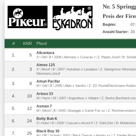
Nr. 5 Sprin
Preis der Fir
Beginn:
07.
Anzahl Starter:
33
#
KNR
Pferd
Allcantara
1.
5
S \ Old \ B \ 2008 \ Alemany x Curacao I \ Z: Pieper,Josef \ B: Schül
Aimee 125
2.
3
S \ Westf \ B \ 2007 \ Askaban x Laudatus \ Z: Steingröver-Kleemann
Kleemann,Josef
Amun Pacifar
3.
8
W \ Old \ B \ 2006 \ Alido x Sandro \ Z: ZG Postel/Dieckmann-Keden, 
Arioso 33
4.
10
W \ Hann \ Df \ 2007 \ Argentinus x Voltaire \ Z: Boehn,Bernhard vo
Asman 7
5.
12
W \ Westf \ B \ 2000 \ Arpeggio x Game Fox xx \ Z: Remmersman
Betty Buh K
6.
24
S \ Holst \ B \ 2009 \ Cascari x Acord II \ Z: Kühl,Otto \ B: Mühlenbec
Black Boy 30
7.
25
W \ DR \ Schwb \ 2003 \ Black Dancer x Apslau xx \ Z: Fiedler,Brun