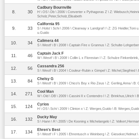
Cadbury Bournville
8.
30
H \ OS \ Db \ 2006 \ Converter x Pythagoras Z \ Z: Wiebusch,Heinric
Scholz,Peter,Scholz,Elisabeth
California 95
9.
33
S \ Holst \ Schi \ 2006 \ Clearway x Landgraf I \ Z: ZG Heidler,Toni u
u.Guido
Calimera 44
10.
34
S \ Westf \ B \ 2008 \ Captain Fire x Grannus \ Z: Schulte-Lohgerbe
Captain Jack F
11.
46
W \ Westf \ B \ 2008 \ Collin L x Florestan I \ Z: Schulze Finkenbri
Cassandra 256
12.
56
S \ Westf \ B \ 2004 \ Couleur-Rubin x Gimpel \ Z: Michel,Siegfried \ 
Chelsy G
13.
84
S \ Westf \ B \ 2009 \ Chico's Boy x Rio Zeus \ Z: Gerling,Anna \ B:
Cool Man
14.
271
W \ Old \ DB \ 2009 \ Cassini II x Contendro I \ Z: Brinkhus,Ulrich \
Cyrios
15.
124
H \ OS \ Schi \ 2009 \ Clinton x \ Z: Werges,Guido \ B: Werges,Guid
Ducky May
16.
132
S \ Hann \ R \ 2005 \ De Kooning x Michelangelo \ Z: Volkert,Herman
Ehren's Best
17.
134
S \ Westf \ F \ 2005 \ Ehrentusch x Weinberg \ Z: Gieseker,Helmut \ 