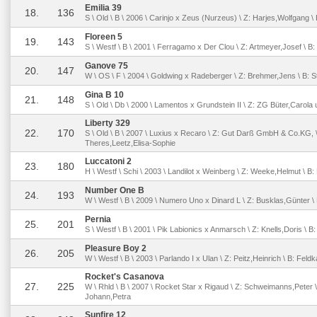
Emilia 39
18.
136
S \ Old \ B \ 2006 \ Carinjo x Zeus (Nurzeus) \ Z: Harjes,Wolfgang \
Floreen 5
19.
143
S \ Westf \ B \ 2001 \ Ferragamo x Der Clou \ Z: Artmeyer,Josef \ B:
Ganove 75
20.
147
W \ OS \ F \ 2004 \ Goldwing x Radeberger \ Z: Brehmer,Jens \ B: 
Gina B 10
21.
148
S \ Old \ Db \ 2000 \ Lamentos x Grundstein II \ Z: ZG Büter,Carola 
Liberty 329
22.
170
S \ Old \ B \ 2007 \ Luxius x Recaro \ Z: Gut Darß GmbH & Co.KG, \
Theres,Leetz,Elisa-Sophie
Luccatoni 2
23.
180
H \ Westf \ Schi \ 2003 \ Landilot x Weinberg \ Z: Weeke,Helmut \ B:
Number One B
24.
193
W \ Westf \ B \ 2009 \ Numero Uno x Dinard L \ Z: Busklas,Günter \
Pernia
25.
201
S \ Westf \ B \ 2001 \ Pik Labionics x Anmarsch \ Z: Knells,Doris \ B: 
Pleasure Boy 2
26.
205
W \ Westf \ B \ 2003 \ Parlando I x Ulan \ Z: Peitz,Heinrich \ B: Fel
Rocket's Casanova
27.
225
W \ Rhld \ B \ 2007 \ Rocket Star x Rigaud \ Z: Schweimanns,Pete
Johann,Petra
Sunfire 12